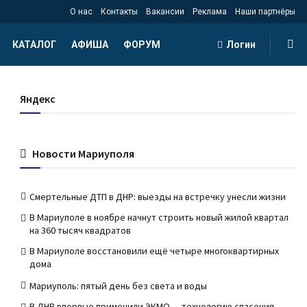
О нас
Контакты
Вакансии
Реклама
Наши партнёры
КАТАЛОГ
АФИША
ФОРУМ
Логин
Яндекс
Новости Мариуполя
Смертельные ДТП в ДНР: выезды на встречку унесли жизни
В Мариуполе в ноябре начнут строить новый жилой квартал
на 360 тысяч квадратов
В Мариуполе восстановили ещё четыре многоквартирных
дома
Мариуполь: пятый день без света и воды
В ДНР впервые применили ЭКМО — технологию спасения