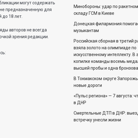
бликации могут содержать
Минобороны: удар по ракетном
не предназначенную для
складу ГСМ в Киеве
 до 18 лет.
Донецкая филармония помога
яды авторов не всегда
музыкантам
очкой зрения редакции.
Российская сборная в третий 
взяла золото на олимпиаде по
сь:
искусственному интеллекту. В 
копилке команды восемь меда
высшей пробы и одна бронзова
В Токмакском округе Запорожь
новые дороги
«Пульс региона» — 7 августа: ч
в ДНР
Смертельные ДТП в ДНР: выез
встречку унесли жизни