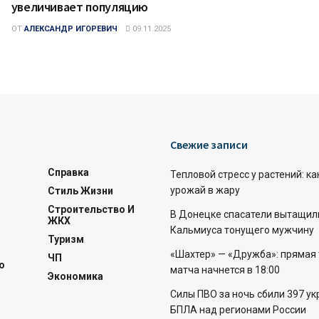
увеличивает популяцию
ОТ
АЛЕКСАНДР ИГОРЕВИЧ
09.11.2025
Свежие записи
Справка
Тепловой стресс у растений: ка
урожай в жару
Стиль Жизни
Строительство И
В Донецке спасатели вытащил
ЖКХ
Кальмиуса тонущего мужчину
Туризм
«Шахтер» — «Дружба»: прямая
ЧП
о
матча начнется в 18:00
Экономика
Силы ПВО за ночь сбили 397 ук
БПЛА над регионами России