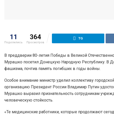
11
364
TG
Поделились
Просмотров
В преддверии 80-летия Победы в Великой Отечественн
Мурашко посетил Донецкую Народную Республику. В Д
фашизма, почтив память погибших в годы войны.
Особое внимание министр уделил коллективу городско
организацию Президент России Владимир Путин удосто
Мурашко выразил признательность сотрудникам учрежд
человеческую стойкость.
«Те медицинские работники, которые продолжают сег