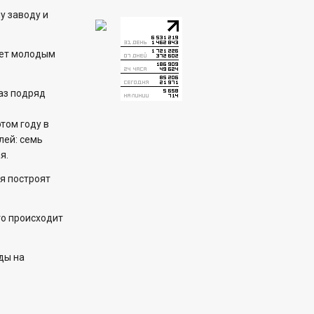
у заводу и
ет молодым
раз подряд
этом году в
лей: семь
я.
я построят
то происходит
ды на