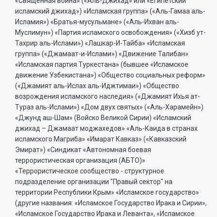
«Священная война» («Аль-Джихад» или «Египетский
исламский джихад») «Исламская группа» («Аль-Гамаа аль-
Исламия») «Братья-мусульмане» («Аль-Ихван аль-
Муслимун») «Партия исламского освобождения» («Хизб ут-
Тахрир аль-Ислами») «Лашкар-И-Тайба» «Исламская
группа» («Джамаат-и-Ислами») «Движение Талибан»
«Исламская партия Туркестана» (бывшее «Исламское
движение Узбекистана») «Общество социальных реформ»
(«Джамият аль-Ислах аль-Иджтимаи») «Общество
возрождения исламского наследия» («Джамият Ихья ат-
Тураз аль-Ислами») «Дом двух святых» («Аль-Харамейн»)
«Джунд аш-Шам» (Войско Великой Сирии) «Исламский
джихад – Джамаат моджахедов» «Аль-Каида в странах
исламского Магриба» «Имарат Кавказ» («Кавказский
Эмират») «Синдикат «Автономная боевая
террористическая организация (АБТО)»
«Террористическое сообщество - структурное
подразделение организации "Правый сектор" на
территории Республики Крым» «Исламское государство»
(другие названия: «Исламское Государство Ирака и Сирии»,
«Исламское Государство Ирака и Леванта», «Исламское