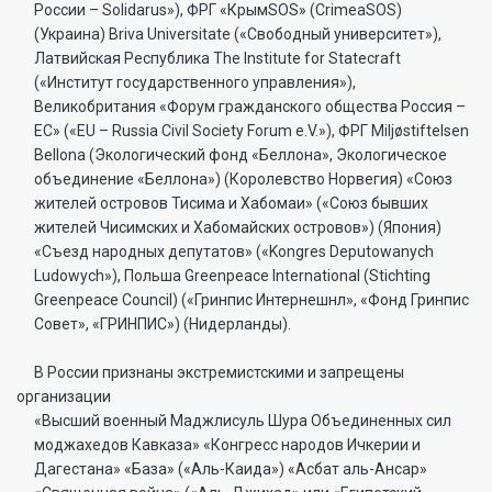
России – Solidarus»), ФРГ «КрымSOS» (CrimeaSOS)
(Украина) Briva Universitate («Свободный университет»),
Латвийская Республика The Institute for Statecraft
(«Институт государственного управления»),
Великобритания «Форум гражданского общества Россия –
ЕС» («EU – Russia Civil Society Forum e.V.»), ФРГ Miljøstiftelsen
Bellona (Экологический фонд «Беллона», Экологическое
объединение «Беллона») (Королевство Норвегия) «Союз
жителей островов Тисима и Хабомаи» («Союз бывших
жителей Чисимских и Хабомайских островов») (Япония)
«Съезд народных депутатов» («Kongres Deputowanych
Ludowych»), Польша Greenpeace International (Stichting
Greenpeace Council) («Гринпис Интернешнл», «Фонд Гринпис
Совет», «ГРИНПИС») (Нидерланды).
В России признаны экстремистскими и запрещены
организации
«Высший военный Маджлисуль Шура Объединенных сил
моджахедов Кавказа» «Конгресс народов Ичкерии и
Дагестана» «База» («Аль-Каида») «Асбат аль-Ансар»