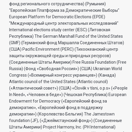
фонд регионального сотрудничества) (Румыния)
"Европейская Платформа за Демократические Выборы"
European Platform for Democratic Elections (EPDE)
"Международный центр электоральных исследований"
International elections study center (IESC) (Литовская
Республика) The German Marshall Fund of the United States
(GMF) (Германский фонд Маршалла Соединенных Штатов)
(США) Pacific Environment (PERC) (Тихоокеанский центр
защиты окружающей среды и природных ресурсов)
(Соединенные Штаты Америки) Free Russia Foundation (Free
Russia) (Фонд «Свободная Россия») (США) Ukrainian World
Congress («Всемирный конгресс украинцев») (Канада)
Atlantic council of the United States (Atlantic council)
(«Атлантический совет») (США) «Člověk v tísni, o.p.s» («People
In Need», «Человек в беде») (Чешская Республика) European
Endowment for Democracy («Европейский фонд за
демократию», «Европейский фонд в поддержку
демократии») (Королевство Бельгия) The Jamestown
foundation (JF), («Джеймстаунский фонд») (Соединенные
Штаты Америки) Project Harmony, Inc. (PH International)