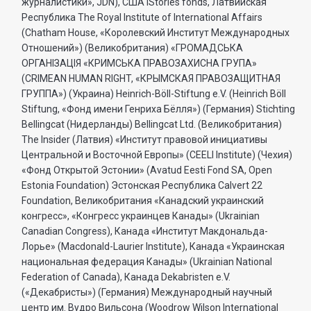
журналистики», JDN), США IStories fonds, Латвийская
Республика The Royal Institute of International Affairs
(Chatham House, «Королевский Институт Международных
Отношений») (Великобритания) «ГРОМАДСЬКА
ОРГАНIЗАЦIЯ «КРИМСЬКА ПРАВОЗАХИСНА ГРУПА»
(CRIMEAN HUMAN RIGHT, «КРЫМСКАЯ ПРАВОЗАЩИТНАЯ
ГРУППА») (Украина) Heinrich-Böll-Stiftung e.V. (Heinrich Böll
Stiftung, «Фонд имени Генриха Бёлля») (Германия) Stichting
Bellingcat (Нидерланды) Bellingcat Ltd. (Великобритания)
The Insider (Латвия) «Институт правовой инициативы
Центральной и Восточной Европы» (CEELI Institute) (Чехия)
«Фонд Открытой Эстонии» (Avatud Eesti Fond SA, Open
Estonia Foundation) Эстонская Республика Calvert 22
Foundation, Великобритания «Канадский украинский
конгресс», «Конгресс украинцев Канады» (Ukrainian
Canadian Congress), Канада «Институт Макдональда-
Лорье» (Macdonald-Laurier Institute), Канада «Украинская
национальная федерация Канады» (Ukrainian National
Federation of Canada), Канада Dekabristen e.V.
(«Декабристы») (Германия) Международный научный
центр им. Вудро Вильсона (Woodrow Wilson International