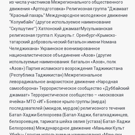
из числа участников Межрегионального общественного
движения «Артподготовка» Религиозная группа “Джамаат
“Красный пахарь” Международное молодежное движение
"Колумбайн" (другое используемое наименование
"Скулшутинг") Хатлонский джамаатМусульманская
религиозная группа п. Кушкуль г. Оренбург«Крымско-
татарский добровольческий батальон имени Номана
Челеджихана» Украинское военизированное
националистическое объединение «Азов» (другие
используемые наименования: батальон «Азов», полк
«Азов») Партия исламского возрождения Таджикистана
(Республика Таджикистан) Межрегиональное
леворадикальное анархистское движение «Народная
самооборона» Террористическое сообщество «Дуббайский
джамаат» Террористическое сообщество – «московская
ячейка» МТО «ИГ» Боевое крыло группы (вирда)
последователей (мюидов, мурдов) религиозного течения
Батал-Хаджи Белхороева (Батал-Хаджи, баталхаджинцев,
белхороевцев, тариката шейха овлия (устаза) Батал-Хаджи
Белхороева) Международное движение «Маньяки Культ
Убийц» (другие используемые наименования «Маньяки