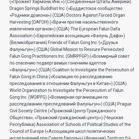
(«Прожект Хармони, Инк.») (Соединенные Штаты Америки)
Dragon Springs Buddhist Inc. («Буддистское сообщество
«Родники дракона») (США) Doctors Against Forced Organ
Harvesting (DAFOH) («Врачи против насильственного
извлечения органов») (США) The European Falun Dafa
Association («Европейская ассоциация «Фалунь Дафа»)
(Великобритания) Friends of Falun Gong Inc. («Друзья
Фалуньгун») (США) Global Mission to Rescure Persecuted
Falun Gong Practitioners Inc. (GMRPFGP) («Всемирный совет
по спасению подвергаемых гонениям адептов
«Фалуньгун») (США) Coalition to Investigate the Persecution of
Falun Gong in China («Коалиция по расследованию
преследования в отношении Фалуньгун в Китае») (США)
World Organization to Investigate the Persecution of Falun
Gong Inc. (WOIPFG) («Всемирная организация по
расследованию преследований Фалуньгун») (США) Prague
Civil Society Centre («Пражский Центр Гражданского
Общества», «Пражский гражданский центр») (Чешская
Республика) Association of Schools of Political Studies of the
Council of Europe («Ассоциация школ политических
исследований при Совете Европы») (Франция) Zentrum für