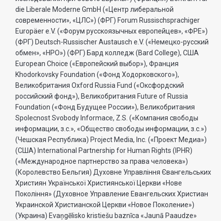
die Liberale Moderne GmbH («Центр либеральной
современности», «ЦЛС») (ФРГ) Forum Russischsprachiger
Europäer e.V. («Форум русскоязычных европейцев», «ФРЕ»)
(ФРГ) Deutsch-Russischer Austausch e.V. («Немецко-русский
обмен», «НРО») (ФРГ) Бард колледж (Bard College), США
European Choice («Европейский выбор»), Франция
Khodorkovsky Foundation («Фонд Ходорковского»),
Великобритания Oxford Russia Fund («Оксфордский
российский фонд»), Великобритания Future of Russia
Foundation («Фонд Будущее России»), Великобритания
Spolecnost Svobody Informace, Z.S. («Компания свободы
информации, з.с.», «Общество свободы информации, з.с.»)
(Чешская Республика) Project Media, Inc. («Проект Медиа»)
(США) International Partnership for Human Rights (IPHR)
(«Международное партнерство за права человека»)
(Королевство Бельгия) Духовне Управлiння Євангельських
Християн Української Християнської Церкви «Нове
Поколiння» (Духовное Управление Евангельских Христиан
Украинской Христианской Церкви «Новое Поколение»)
(Украина) Evaņgēlisko kristiešu baznīca «Jaunā Paaudze»