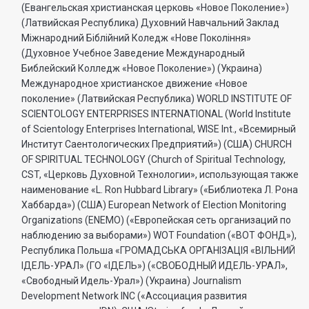
(Евангельская христианская церковь «Новое Поколение»)
(Латвийская Республика) Духовний Навчальний Заклад
Міжнародний Біблійний Коледж «Нове Покоління»
(Духовное Учебное Заведение Международный
Библейский Колледж «Новое Поколение») (Украина)
Международное христианское движение «Новое
поколение» (Латвийская Республика) WORLD INSTITUTE OF
SCIENTOLOGY ENTERPRISES INTERNATIONAL (World Institute
of Scientology Enterprises International, WISE Int., «Всемирный
Институт Саентологических Предприятий») (США) CHURCH
OF SPIRITUAL TECHNOLOGY (Church of Spiritual Technology,
CST, «Церковь Духовной Технологии», использующая также
наименование «L. Ron Hubbard Library» («Библиотека Л. Рона
Хаббарда») (США) European Network of Election Monitoring
Organizations (ENEMO) («Европейская сеть организаций по
наблюдению за выборами») WOT Foundation («ВОТ ФОНД»),
Республика Польша «ГРОМАДСЬКА ОРГАНI3АЦIЯ «ВIЛЬНИЙ
IДЕЛЬ-УРАЛ» (ГО «IДЕЛЬ») («СВОБОДНЫЙ ИДЕЛЬ-УРАЛ»,
«Свободный Идель-Урал») (Украина) Journalism
Development Network INC («Ассоциация развития