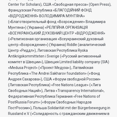
Center for Scholars), США «Свободная пресса» (Open Press),
Французская Республика «БЛАГОДIЙНИЙ ФОНД
«ВIДРОДЖЕННЯ» ВОЛОДИМИРА МУНТЯНА»
(«Благотворительный фонд «Возрождение» Владимира
Мунтяна») (Украина) «РЕЛIГIЙНА ОРГАНIЗАЦIЯ
«ВСЕУКРАIНСЬКИЙ ДУХОВНИЙ ЦЕНТР «ВIДРОДЖЕННЯ»
(«Религиозная организация «Всеукраинский духовный
центр «Возрождение») (Украина) Riddle (аналитический
Центр «Риддл»), Литовская Республика Ryska
Antikrigskommitteten i Sverige («Русский антивоенный
комитет в Швеции»), Швеция Limited liability company (SIA)
«Medusa Project» («Проект Медуза»), Латвийская
Республика «The Andrei Sakharov foundation» («Фонд
Андрея Сахарова»), США «Форум свободной России»
(Литовская Республика) «Free Nations League» («Лига
Свободных Наций»), Литва «Transparеncy International»,
Федеративная Республика Германия «Free Nations of
PostRussia Forum» («Форум Свободных Народов
ПостРоссии»), Польша Solidarität mit der Bürgerbewegung in
Russland e.V. («Солидарность с гражданским движением в