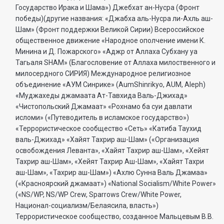
Государство Ирака и Шама») Джебхат ан-Нусра (Фронт
победы)(другие названия: «Джабха аль-Нусра ли-Ахль аш-
Шам» (Фронт поддержки Великой Сирии) Всероссийское
общественное движение «Народное ополчение имени К.
Минина и Д. Пожарского» «Аджр от Аллаха Субхану уа
Тагьаля SHAM» (Благословение от Аллаха милоственного и
милосердного СИРИЯ) Международное религиозное
объединение «АУМ Синрике» (AumShinrikyo, AUM, Aleph)
«Муджахеды джамаата Ат-Тавхида Валь-Джихад»
«Чистопольский Джамаат» «Рохнамо ба суи давлати
исломи» («Путеводитель в исламское государство»)
«Террористическое сообщество «Сеть» «Катиба Таухид
валь-Джихад» «Хайят Тахрир аш-Шам» («Организация
освобождения Леванта», «Хайят Тахрир аш-Шам», «Хейят
Тахрир аш-Шам», «Хейят Тахрир Аш-Шам», «Хайят Тахри
аш-Шам», «Тахрир аш-Шам») «Ахлю Сунна Валь Джамаа»
(«Красноярский джамаат») «National Socialism/White Power»
(«NS/WP, NS/WP Crew, Sparrows Crew/White Power,
Национал-социализм/Белаясила, власть»)
Террористическое сообщество, созданное Мальцевым В.В.