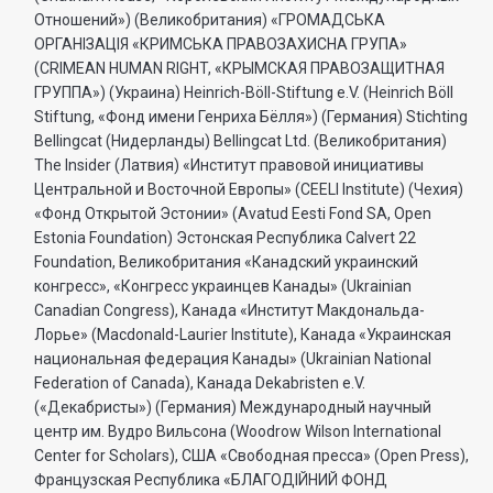
Отношений») (Великобритания) «ГРОМАДСЬКА
ОРГАНIЗАЦIЯ «КРИМСЬКА ПРАВОЗАХИСНА ГРУПА»
(CRIMEAN HUMAN RIGHT, «КРЫМСКАЯ ПРАВОЗАЩИТНАЯ
ГРУППА») (Украина) Heinrich-Böll-Stiftung e.V. (Heinrich Böll
Stiftung, «Фонд имени Генриха Бёлля») (Германия) Stichting
Bellingcat (Нидерланды) Bellingcat Ltd. (Великобритания)
The Insider (Латвия) «Институт правовой инициативы
Центральной и Восточной Европы» (CEELI Institute) (Чехия)
«Фонд Открытой Эстонии» (Avatud Eesti Fond SA, Open
Estonia Foundation) Эстонская Республика Calvert 22
Foundation, Великобритания «Канадский украинский
конгресс», «Конгресс украинцев Канады» (Ukrainian
Canadian Congress), Канада «Институт Макдональда-
Лорье» (Macdonald-Laurier Institute), Канада «Украинская
национальная федерация Канады» (Ukrainian National
Federation of Canada), Канада Dekabristen e.V.
(«Декабристы») (Германия) Международный научный
центр им. Вудро Вильсона (Woodrow Wilson International
Center for Scholars), США «Свободная пресса» (Open Press),
Французская Республика «БЛАГОДIЙНИЙ ФОНД