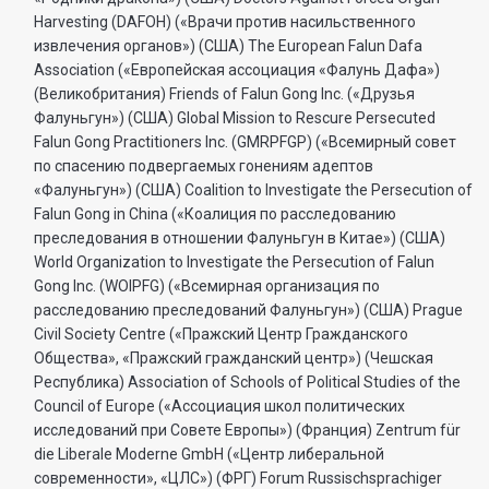
Harvesting (DAFOH) («Врачи против насильственного
извлечения органов») (США) The European Falun Dafa
Association («Европейская ассоциация «Фалунь Дафа»)
(Великобритания) Friends of Falun Gong Inc. («Друзья
Фалуньгун») (США) Global Mission to Rescure Persecuted
Falun Gong Practitioners Inc. (GMRPFGP) («Всемирный совет
по спасению подвергаемых гонениям адептов
«Фалуньгун») (США) Coalition to Investigate the Persecution of
Falun Gong in China («Коалиция по расследованию
преследования в отношении Фалуньгун в Китае») (США)
World Organization to Investigate the Persecution of Falun
Gong Inc. (WOIPFG) («Всемирная организация по
расследованию преследований Фалуньгун») (США) Prague
Civil Society Centre («Пражский Центр Гражданского
Общества», «Пражский гражданский центр») (Чешская
Республика) Association of Schools of Political Studies of the
Council of Europe («Ассоциация школ политических
исследований при Совете Европы») (Франция) Zentrum für
die Liberale Moderne GmbH («Центр либеральной
современности», «ЦЛС») (ФРГ) Forum Russischsprachiger