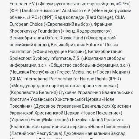
Europäer e.V. («Форум русскоязычных европейцев», «ФРЕ»)
(ФРГ) Deutsch-Russischer Austausch e.V. («Немецко-русский
обмен», «НРО») (ФРГ) Бард колледж (Bard College), США
European Choice («Европейский выбор»), Франция
Khodorkovsky Foundation («Фонд Ходорковского»),
Великобритания Oxford Russia Fund («Оксфордский
российский фонд»), Великобритания Future of Russia
Foundation («Фонд Будущее России»), Великобритания
Spolecnost Svobody Informace, Z.S. («Компания свободы
информации, з.с.», «Общество свободы информации, з.с.»)
(Чешская Республика) Project Media, Inc. («Проект Медиа»)
(США) International Partnership for Human Rights (IPHR)
(«Международное партнерство за права человека»)
(Королевство Бельгия) Духовне Управлiння Євангельських
Християн Української Християнської Церкви «Нове
Поколiння» (Духовное Управление Евангельских Христиан
Украинской Христианской Церкви «Новое Поколение»)
(Украина) Evaņgēlisko kristiešu baznīca «Jaunā Paaudze»
(Евангельская христианская церковь «Новое Поколение»)
(Латвийская Республика) Духовний Навчальний Заклад