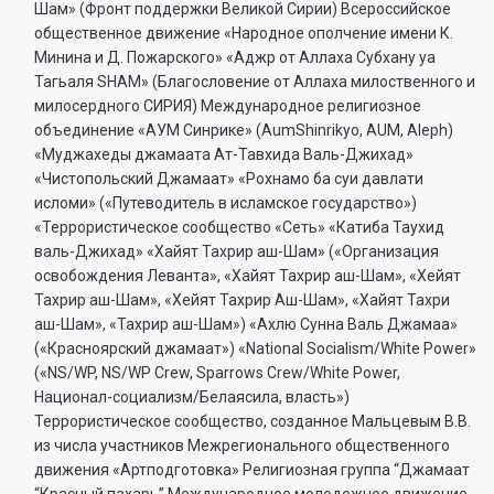
Шам» (Фронт поддержки Великой Сирии) Всероссийское
общественное движение «Народное ополчение имени К.
Минина и Д. Пожарского» «Аджр от Аллаха Субхану уа
Тагьаля SHAM» (Благословение от Аллаха милоственного и
милосердного СИРИЯ) Международное религиозное
объединение «АУМ Синрике» (AumShinrikyo, AUM, Aleph)
«Муджахеды джамаата Ат-Тавхида Валь-Джихад»
«Чистопольский Джамаат» «Рохнамо ба суи давлати
исломи» («Путеводитель в исламское государство»)
«Террористическое сообщество «Сеть» «Катиба Таухид
валь-Джихад» «Хайят Тахрир аш-Шам» («Организация
освобождения Леванта», «Хайят Тахрир аш-Шам», «Хейят
Тахрир аш-Шам», «Хейят Тахрир Аш-Шам», «Хайят Тахри
аш-Шам», «Тахрир аш-Шам») «Ахлю Сунна Валь Джамаа»
(«Красноярский джамаат») «National Socialism/White Power»
(«NS/WP, NS/WP Crew, Sparrows Crew/White Power,
Национал-социализм/Белаясила, власть»)
Террористическое сообщество, созданное Мальцевым В.В.
из числа участников Межрегионального общественного
движения «Артподготовка» Религиозная группа “Джамаат