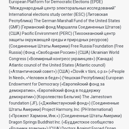
European Platform for Democratic Elections (EPDE)
"Международный центр электоральных исследований"
International elections study center (IESC) (Литовская
Республика) The German Marshall Fund of the United States
(GMF) (Германский фонд Маршалла Соединенных Штатов)
(США) Pacific Environment (PERC) (Тихоокеанский центр
защиты окружающей среды и природных ресурсов)
(Соединенные Штаты Америки) Free Russia Foundation (Free
Russia) (Фонд «Свободная Россия») (США) Ukrainian World
Congress («Всемирный конгресс украинцев») (Канада)
Atlantic council of the United States (Atlantic council)
(«Атлантический совет») (США) «Člověk v tísni, o.p.s» («People
In Need», «Человек в беде») (Чешская Республика) European
Endowment for Democracy («Европейский фонд за
демократию», «Европейский фонд в поддержку
демократии») (Королевство Бельгия) The Jamestown
foundation (JF), («Джеймстаунский фонд») (Соединенные
Штаты Америки) Project Harmony, Inc. (PH International)
(«Прожект Хармони, Инк.») (Соединенные Штаты Америки)
Dragon Springs Buddhist Inc. («Буддистское сообщество
«Родники дракона») (США) Doctors Against Forced Organ