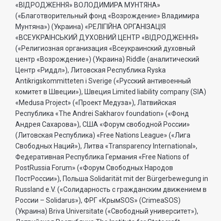
«ВIДРОДЖЕННЯ» ВОЛОДИМИРА МУНТЯНА»
(«Благотворительный фонд «Возрождение» Владимира
Мунтяна») (Украина) «РЕЛIГIЙНА ОРГАНIЗАЦIЯ
«ВСЕУКРАIНСЬКИЙ ДУХОВНИЙ ЦЕНТР «ВIДРОДЖЕННЯ»
(«Религиозная организация «Всеукраинский духовный
центр «Возрождение») (Украина) Riddle (аналитический
Центр «Риддл»), Литовская Республика Ryska
Antikrigskommitteten i Sverige («Русский антивоенный
комитет в Швеции»), Швеция Limited liability company (SIA)
«Medusa Project» («Проект Медуза»), Латвийская
Республика «The Andrei Sakharov foundation» («Фонд
Андрея Сахарова»), США «Форум свободной России»
(Литовская Республика) «Free Nations League» («Лига
Свободных Наций»), Литва «Transparеncy International»,
Федеративная Республика Германия «Free Nations of
PostRussia Forum» («Форум Свободных Народов
ПостРоссии»), Польша Solidarität mit der Bürgerbewegung in
Russland e.V. («Солидарность с гражданским движением в
России – Solidarus»), ФРГ «КрымSOS» (CrimeaSOS)
(Украина) Briva Universitate («Свободный университет»),