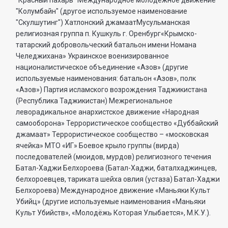
“Красный пахарь” Международное молодежное движение
"Колумбайн" (другое используемое наименование
"Скулшутинг") Хатлонский джамаатМусульманская
религиозная группа п. Кушкуль г. Оренбург«Крымско-
татарский добровольческий батальон имени Номана
Челеджихана» Украинское военизированное
националистическое объединение «Азов» (другие
используемые наименования: батальон «Азов», полк
«Азов») Партия исламского возрождения Таджикистана
(Республика Таджикистан) Межрегиональное
леворадикальное анархистское движение «Народная
самооборона» Террористическое сообщество «Дуббайский
джамаат» Террористическое сообщество – «московская
ячейка» МТО «ИГ» Боевое крыло группы (вирда)
последователей (мюидов, мурдов) религиозного течения
Батал-Хаджи Белхороева (Батал-Хаджи, баталхаджинцев,
белхороевцев, тариката шейха овлия (устаза) Батал-Хаджи
Белхороева) Международное движение «Маньяки Культ
Убийц» (другие используемые наименования «Маньяки
Культ Убийств», «Молодёжь Которая Улыбается», М.К.У.).