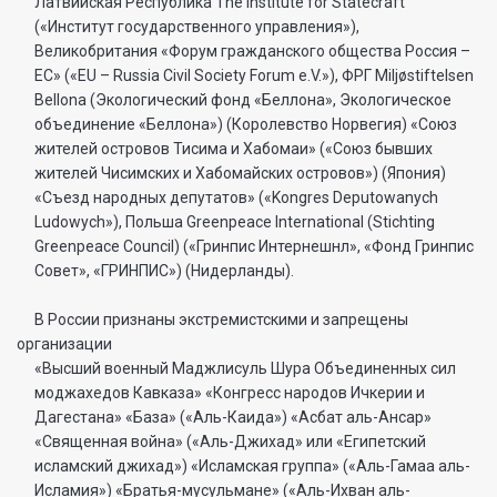
Латвийская Республика The Institute for Statecraft
(«Институт государственного управления»),
Великобритания «Форум гражданского общества Россия –
ЕС» («EU – Russia Civil Society Forum e.V.»), ФРГ Miljøstiftelsen
Bellona (Экологический фонд «Беллона», Экологическое
объединение «Беллона») (Королевство Норвегия) «Союз
жителей островов Тисима и Хабомаи» («Союз бывших
жителей Чисимских и Хабомайских островов») (Япония)
«Съезд народных депутатов» («Kongres Deputowanych
Ludowych»), Польша Greenpeace International (Stichting
Greenpeace Council) («Гринпис Интернешнл», «Фонд Гринпис
Совет», «ГРИНПИС») (Нидерланды).
В России признаны экстремистскими и запрещены
организации
«Высший военный Маджлисуль Шура Объединенных сил
моджахедов Кавказа» «Конгресс народов Ичкерии и
Дагестана» «База» («Аль-Каида») «Асбат аль-Ансар»
«Священная война» («Аль-Джихад» или «Египетский
исламский джихад») «Исламская группа» («Аль-Гамаа аль-
Исламия») «Братья-мусульмане» («Аль-Ихван аль-