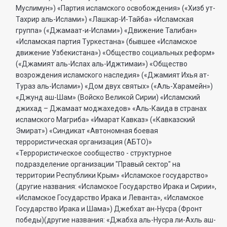
Муслимун») «Партия исламского освобождения» («Хизб ут-
Тахрир аль-Ислами») «Лашкар-И-Тайба» «Исламская
группа» («Джамаат-и-Ислами») «Движение Талибан»
«Исламская партия Туркестана» (бывшее «Исламское
движение Узбекистана») «Общество социальных реформ»
(«Джамият аль-Ислах аль-Иджтимаи») «Общество
возрождения исламского наследия» («Джамият Ихья ат-
Тураз аль-Ислами») «Дом двух святых» («Аль-Харамейн»)
«Джунд аш-Шам» (Войско Великой Сирии) «Исламский
джихад – Джамаат моджахедов» «Аль-Каида в странах
исламского Магриба» «Имарат Кавказ» («Кавказский
Эмират») «Синдикат «Автономная боевая
террористическая организация (АБТО)»
«Террористическое сообщество - структурное
подразделение организации "Правый сектор" на
территории Республики Крым» «Исламское государство»
(другие названия: «Исламское Государство Ирака и Сирии»,
«Исламское Государство Ирака и Леванта», «Исламское
Государство Ирака и Шама») Джебхат ан-Нусра (Фронт
победы)(другие названия: «Джабха аль-Нусра ли-Ахль аш-