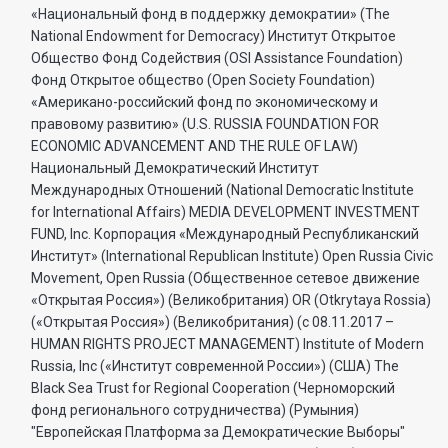
«Национальный фонд в поддержку демократии» (The
National Endowment for Democracy) Институт Открытое
Общество Фонд Содействия (OSI Assistance Foundation)
Фонд Открытое общество (Open Society Foundation)
«Американо-российский фонд по экономическому и
правовому развитию» (U.S. RUSSIA FOUNDATION FOR
ECONOMIC ADVANCEMENT AND THE RULE OF LAW)
Национальный Демократический Институт
Международных Отношений (National Democratic Institute
for International Affairs) MEDIA DEVELOPMENT INVESTMENT
FUND, Inc. Корпорация «Международный Республиканский
Институт» (International Republican Institute) Open Russia Civic
Movement, Open Russia (Общественное сетевое движение
«Открытая Россия») (Великобритания) OR (Otkrytaya Rossia)
(«Открытая Россия») (Великобритания) (с 08.11.2017 –
HUMAN RIGHTS PROJECT MANAGEMENT) Institute of Modern
Russia, Inc («Институт современной России») (США) The
Black Sea Trust for Regional Cooperation (Черноморский
фонд регионального сотрудничества) (Румыния)
"Европейская Платформа за Демократические Выборы"