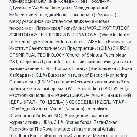
Міжнародний Біблійний Коледж «Нове Покоління»
(Духовное Учебное Заведение Международный
Библейский Колледж «Новое Поколение») (Украина)
Международное христианское движение «Новое
поколение» (Латвийская Республика) WORLD INSTITUTE OF
SCIENTOLOGY ENTERPRISES INTERNATIONAL (World Institute
of Scientology Enterprises International, WISE Int., «Всемирный
Институт Саентологических Предприятий») (США) CHURCH
OF SPIRITUAL TECHNOLOGY (Church of Spiritual Technology,
CST, «Церковь Духовной Технологии», использующая также
наименование «L. Ron Hubbard Library» («Библиотека Л. Рона
Хаббарда») (США) European Network of Election Monitoring
Organizations (ENEMO) («Европейская сеть организаций по
наблюдению за выборами») WOT Foundation («ВОТ ФОНД»),
Республика Польша «ГРОМАДСЬКА ОРГАНI3АЦIЯ «ВIЛЬНИЙ
IДЕЛЬ-УРАЛ» (ГО «IДЕЛЬ») («СВОБОДНЫЙ ИДЕЛЬ-УРАЛ»,
«Свободный Идель-Урал») (Украина) Journalism
Development Network INC («Ассоциация развития
журналистики», JDN), США IStories fonds, Латвийская
Республика The Royal Institute of International Affairs
(Chatham House, «Королевский Институт Международных