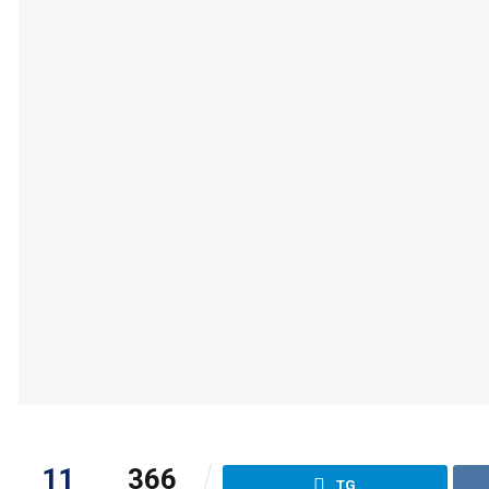
11
366
TG