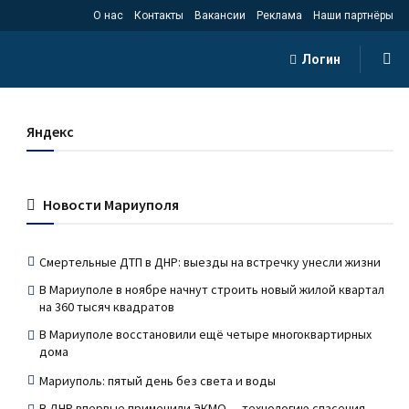
О нас
Контакты
Вакансии
Реклама
Наши партнёры
Логин
Яндекс
Новости Мариуполя
Смертельные ДТП в ДНР: выезды на встречку унесли жизни
В Мариуполе в ноябре начнут строить новый жилой квартал
на 360 тысяч квадратов
В Мариуполе восстановили ещё четыре многоквартирных
дома
Мариуполь: пятый день без света и воды
В ДНР впервые применили ЭКМО — технологию спасения