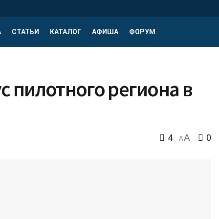
А
СТАТЬИ
КАТАЛОГ
АФИША
ФОРУМ
с пилотного региона в
4
A
0
A