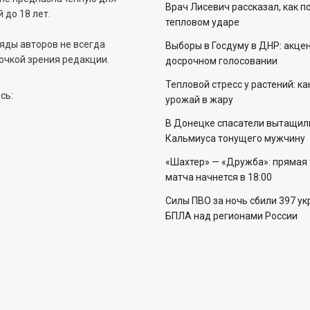
Врач Лисевич рассказал, как п
 до 18 лет.
тепловом ударе
яды авторов не всегда
Выборы в Госдуму в ДНР: акцен
очкой зрения редакции.
досрочном голосовании
Тепловой стресс у растений: ка
сь:
урожай в жару
В Донецке спасатели вытащил
Кальмиуса тонущего мужчину
«Шахтер» — «Дружба»: прямая
матча начнется в 18:00
Силы ПВО за ночь сбили 397 ук
БПЛА над регионами России