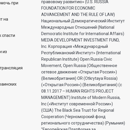
правовому развитию» (U.S. RUSSIA
омочь при
FOUNDATION FOR ECONOMIC
ADVANCEMENT AND THE RULE OF LAW)
т на
Национальный Демократический Институт
Международных Отношений (National
Democratic Institute for International Affairs)
к спасти
MEDIA DEVELOPMENT INVESTMENT FUND,
Inc. Корпорация «Международный
и из
Республиканский Институт» (International
Republican Institute) Open Russia Civic
Movement, Open Russia (Общественное
 трансляция
сетевое движение «Открытая Россия»)
(Великобритания) OR (Otkrytaya Rossia)
раинских
(«Открытая Россия») (Великобритания) (с
08.11.2017 – HUMAN RIGHTS PROJECT
MANAGEMENT) Institute of Modern Russia,
Inc («Институт современной России»)
(США) The Black Sea Trust for Regional
Cooperation (Черноморский фонд
регионального сотрудничества) (Румыния)
"Европейская Платформа за