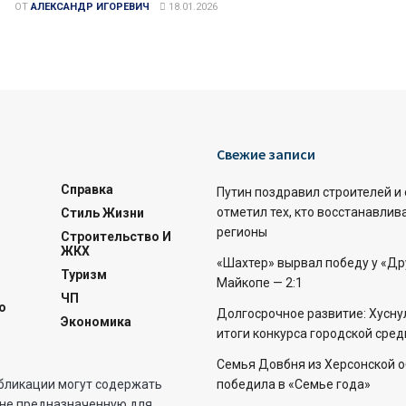
ОТ
АЛЕКСАНДР ИГОРЕВИЧ
18.01.2026
Свежие записи
Справка
Путин поздравил строителей и
отметил тех, кто восстанавлив
Стиль Жизни
регионы
Строительство И
ЖКХ
«Шахтер» вырвал победу у «Д
Туризм
Майкопе — 2:1
ЧП
о
Долгосрочное развитие: Хусну
Экономика
итоги конкурса городской сре
Семья Довбня из Херсонской 
бликации могут содержать
победила в «Семье года»
не предназначенную для