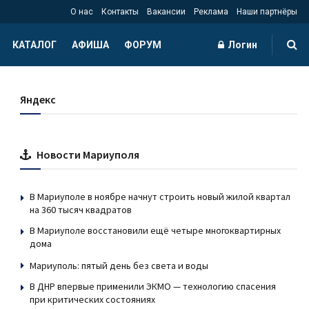
О нас
Контакты
Вакансии
Реклама
Наши партнёры
КАТАЛОГ
АФИША
ФОРУМ
Логин
Яндекс
Новости Мариуполя
В Мариуполе в ноябре начнут строить новый жилой квартал
на 360 тысяч квадратов
В Мариуполе восстановили ещё четыре многоквартирных
дома
Мариуполь: пятый день без света и воды
В ДНР впервые применили ЭКМО — технологию спасения
при критических состояниях