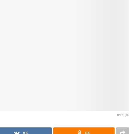
mrpl.su
VK
OK