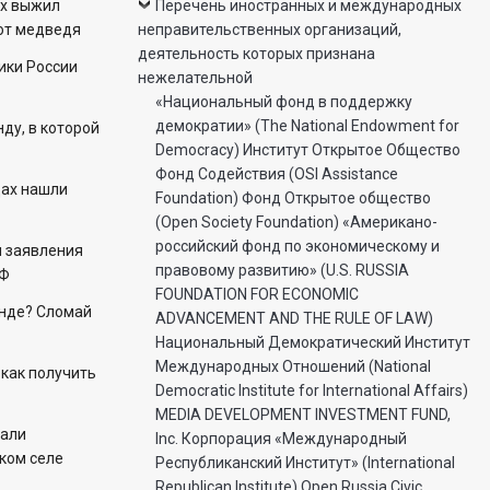
ех выжил
Перечень иностранных и международных
 от медведя
неправительственных организаций,
деятельность которых признана
ики России
нежелательной
«Национальный фонд в поддержку
демократии» (The National Endowment for
ду, в которой
Democracy) Институт Открытое Общество
Фонд Содействия (OSI Assistance
цах нашли
Foundation) Фонд Открытое общество
(Open Society Foundation) «Американо-
российский фонд по экономическому и
л заявления
правовому развитию» (U.S. RUSSIA
РФ
FOUNDATION FOR ECONOMIC
енде? Сломай
ADVANCEMENT AND THE RULE OF LAW)
Национальный Демократический Институт
Международных Отношений (National
 как получить
Democratic Institute for International Affairs)
MEDIA DEVELOPMENT INVESTMENT FUND,
чали
Inc. Корпорация «Международный
цком селе
Республиканский Институт» (International
Republican Institute) Open Russia Civic