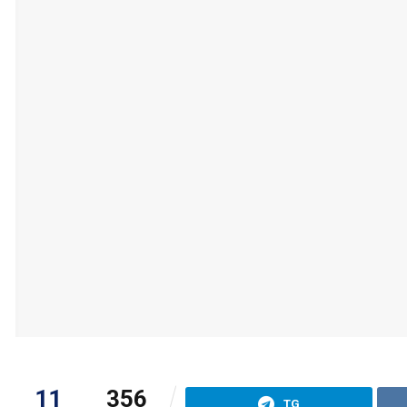
11
356
TG