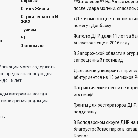
Справка
**Заголовок:** На Алтае морп
после удара молнии, спасаясь
Стиль Жизни
Строительство И
«Дети вместо цветов»: школьн
ЖКХ
помогут Донбассу
Туризм
Жителю ДНР дали 11 лет за бан
ЧП
о
он состоял еще в 2016 году
Экономика
В Запорожской области в огур
запрещенный пестицид
бликации могут содержать
Далевский университет приня
не предназначенную для
абитуриентов из 15 регионов 
 до 18 лет.
Патриотические песни не в тр
яды авторов не всегда
этот миф!
очкой зрения редакции.
Гранты для рестораторов ДНР:
поддержку
сь:
В Володарском округе ДНР на
благоустройство парка в каза
Боевое