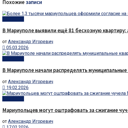
Похожие
записи
Общество
В Мариуполе выявили ещё 81 бесхозную квартиру: а
от
Александр Игоревич
05.03.2026
Общество
В Мариуполе начали распределять муниципальные
от
Александр Игоревич
19.02.2026
Общество
Мариупольцев могут оштрафовать за сжигание чу
от
Александр Игоревич
17.02.2026