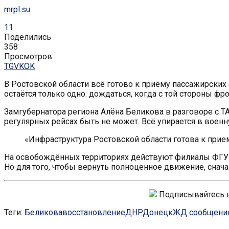
mrpl.su
11
Поделились
358
Просмотров
TG
VK
OK
В Ростовской области всё готово к приёму пассажирских 
остаётся только одно: дождаться, когда с той стороны фро
Замгубернатора региона Алёна Беликова в разговоре с Т
регулярных рейсах быть не может. Всё упирается в воен
«Инфраструктура Ростовской области готова к прие
На освобождённых территориях действуют филиалы ФГУП
Но для того, чтобы вернуть полноценное движение, снач
Подписывайтесь 
Теги:
Беликова
восстановление
ДНР
Донецк
ЖД сообщени