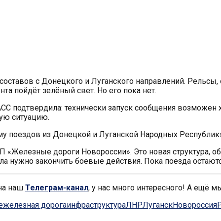
составов с Донецкого и Луганского направлений. Рельсы, 
нта пойдёт зелёный свет. Но его пока нет.
АСС подтвердила: технически запуск сообщения возможен х
ную ситуацию.
му поездов из Донецкой и Луганской Народных Республик»
 «Железные дороги Новороссии». Это новая структура, о
ала нужно закончить боевые действия. Пока поезда остают
на наш
Телеграм-канал
, у нас много интересного! А ещё м
е
железная дорога
инфраструктура
ЛНР
Луганск
Новороссия