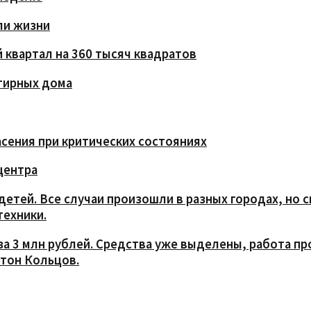
ли жизни
 квартал на 360 тысяч квадратов
тирных дома
сения при критических состояниях
центра
етей. Все случаи произошли в разных городах, но 
техники.
 3 млн рублей. Средства уже выделены, работа про
нтон Кольцов.