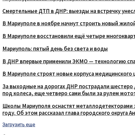
Смертельные ДТП в ДНР: выезды на встречку унес
В Мариуполе в ноябре начнут строить новый жилой
В Мариуполе восстановили ещё четыре многоквар
Мариуполь: пятый день без света и воды
В ДНР впервые применили ЭКМО — технологию спа
В Мариуполе строят новые корпуса медицинского 
За выходные на дорогах ДНР пострадали шестеро д
под колеса, еще четверо сами были за рулем мото
Школы Мариуполя оснастят металлодетекторами за
году. Об этом рассказал глава городского округа А
Загрузить еще