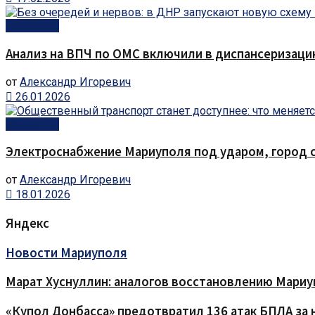
Общество
Анализ на ВПЧ по ОМС включили в диспансеризаци
от
Александр Игоревич
26.01.2026
Общество
Электроснабжение Мариуполя под ударом, город с
от
Александр Игоревич
18.01.2026
Яндекс
Новости Мариуполя
Марат Хуснуллин: аналогов восстановлению Мариу
«Купол Донбасса» предотвратил 136 атак БПЛА за