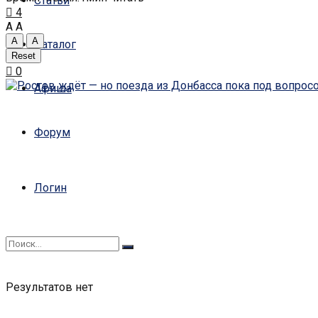
Статьи
4
A
A
A
A
Каталог
Reset
0
Афиша
Форум
Логин
Результатов нет