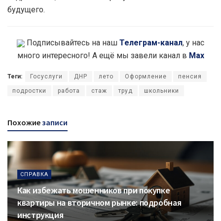
будущего.
Подписывайтесь на наш
Телеграм-канал
, у нас
много интересного! А ещё мы завели канал в
Max
Теги:
Госуслуги
ДНР
лето
Оформление
пенсия
подростки
работа
стаж
труд
школьники
Похожие
записи
СПРАВКА
Как избежать мошенников при покупке
квартиры на вторичном рынке: подробная
инструкция