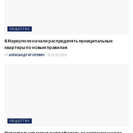
ОБЩЕСТВО
В Мариуполе начали распределять муниципальные
квартиры по новым правилам
ОТ
АЛЕКСАНДР ИГОРЕВИЧ
19.02.2026
ОБЩЕСТВО
Мариупольцев могут оштрафовать за сжигание чучела