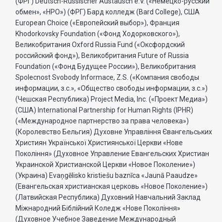
(ФРГ) Deutsch-Russischer Austausch e.V. («Немецко-русский
обмен», «НРО») (ФРГ) Бард колледж (Bard College), США
European Choice («Европейский выбор»), Франция
Khodorkovsky Foundation («Фонд Ходорковского»),
Великобритания Oxford Russia Fund («Оксфордский
российский фонд»), Великобритания Future of Russia
Foundation («Фонд Будущее России»), Великобритания
Spolecnost Svobody Informace, Z.S. («Компания свободы
информации, з.с.», «Общество свободы информации, з.с.»)
(Чешская Республика) Project Media, Inc. («Проект Медиа»)
(США) International Partnership for Human Rights (IPHR)
(«Международное партнерство за права человека»)
(Королевство Бельгия) Духовне Управлiння Євангельських
Християн Української Християнської Церкви «Нове
Поколiння» (Духовное Управление Евангельских Христиан
Украинской Христианской Церкви «Новое Поколение»)
(Украина) Evaņgēlisko kristiešu baznīca «Jaunā Paaudze»
(Евангельская христианская церковь «Новое Поколение»)
(Латвийская Республика) Духовний Навчальний Заклад
Міжнародний Біблійний Коледж «Нове Покоління»
(Духовное Учебное Заведение Международный