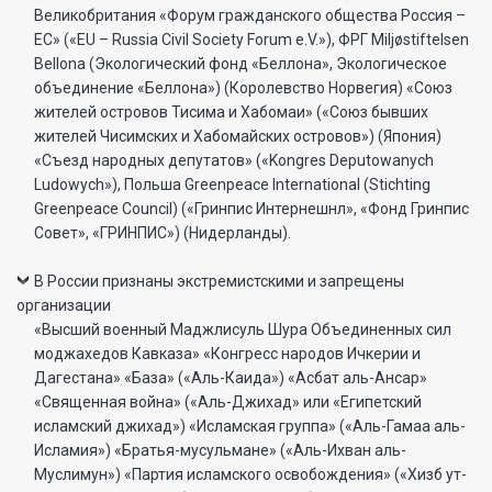
Великобритания «Форум гражданского общества Россия –
ЕС» («EU – Russia Civil Society Forum e.V.»), ФРГ Miljøstiftelsen
Bellona (Экологический фонд «Беллона», Экологическое
объединение «Беллона») (Королевство Норвегия) «Союз
жителей островов Тисима и Хабомаи» («Союз бывших
жителей Чисимских и Хабомайских островов») (Япония)
«Съезд народных депутатов» («Kongres Deputowanych
Ludowych»), Польша Greenpeace International (Stichting
Greenpeace Council) («Гринпис Интернешнл», «Фонд Гринпис
Совет», «ГРИНПИС») (Нидерланды).
В России признаны экстремистскими и запрещены
организации
«Высший военный Маджлисуль Шура Объединенных сил
моджахедов Кавказа» «Конгресс народов Ичкерии и
Дагестана» «База» («Аль-Каида») «Асбат аль-Ансар»
«Священная война» («Аль-Джихад» или «Египетский
исламский джихад») «Исламская группа» («Аль-Гамаа аль-
Исламия») «Братья-мусульмане» («Аль-Ихван аль-
Муслимун») «Партия исламского освобождения» («Хизб ут-