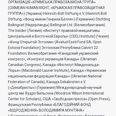
ОРГАНIЗАЦIЯ «КРИМСЬКА ПРАВОЗАХИСНА ГРУПА»
(CRIMEAN HUMAN RIGHT, «КРЫМСКАЯ ПРАВОЗАЩИТНАЯ
ГРУППА») (Украина) Heinrich-Böll-Stiftung e.V. (Heinrich Böll
Stiftung, «Фонд имени Генриха Бёлля») (Германия) Stichting
Bellingcat (Нидерланды) Bellingcat Ltd. (Великобритания)
The Insider (Латвия) «Институт правовой инициативы
Центральной и Восточной Европы» (CEELI Institute) (Чехия)
«Фонд Открытой Эстонии» (Avatud Eesti Fond SA, Open
Estonia Foundation) Эстонская Республика Calvert 22
Foundation, Великобритания «Канадский украинский
конгресс», «Конгресс украинцев Канады» (Ukrainian
Canadian Congress), Канада «Институт Макдональда-
Лорье» (Macdonald-Laurier Institute), Канада «Украинская
национальная федерация Канады» (Ukrainian National
Federation of Canada), Канада Dekabristen e.V.
(«Декабристы») (Германия) Международный научный
центр им. Вудро Вильсона (Woodrow Wilson International
Center for Scholars), США «Свободная пресса» (Open Press),
Французская Республика «БЛАГОДIЙНИЙ ФОНД
«ВIДРОДЖЕННЯ» ВОЛОДИМИРА МУНТЯНА»
(«Благотворительный фонд «Возрождение» Владимира