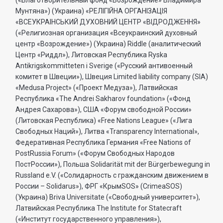
Мунтяна») (Украина) «РЕЛIГIЙНА ОРГАНIЗАЦIЯ
«ВСЕУКРАIНСЬКИЙ ДУХОВНИЙ ЦЕНТР «ВIДРОДЖЕННЯ»
(«Религиозная организация «Всеукраинский духовный
центр «Возрождение») (Украина) Riddle (аналитический
Центр «Риддл»), Литовская Республика Ryska
Antikrigskommitteten i Sverige («Русский антивоенный
комитет в Швеции»), Швеция Limited liability company (SIA)
«Medusa Project» («Проект Медуза»), Латвийская
Республика «The Andrei Sakharov foundation» («Фонд
Андрея Сахарова»), США «Форум свободной России»
(Литовская Республика) «Free Nations League» («Лига
Свободных Наций»), Литва «Transparеncy International»,
Федеративная Республика Германия «Free Nations of
PostRussia Forum» («Форум Свободных Народов
ПостРоссии»), Польша Solidarität mit der Bürgerbewegung in
Russland e.V. («Солидарность с гражданским движением в
России – Solidarus»), ФРГ «КрымSOS» (CrimeaSOS)
(Украина) Briva Universitate («Свободный университет»),
Латвийская Республика The Institute for Statecraft
(«Институт государственного управления»),