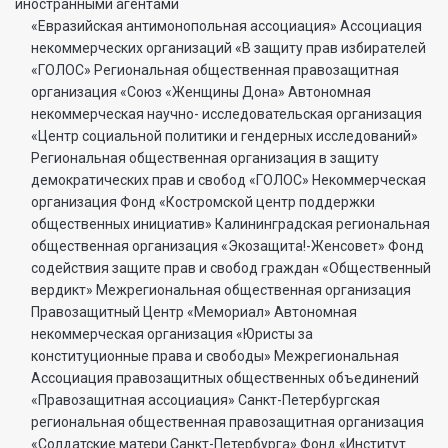
иностранными агентами
«Евразийская антимонопольная ассоциация» Ассоциация некоммерческих организаций «В защиту прав избирателей «ГОЛОС» Региональная общественная правозащитная организация «Союз «Женщины Дона» Автономная некоммерческая научно- исследовательская организация «Центр социальной политики и гендерных исследований» Региональная общественная организация в защиту демократических прав и свобод «ГОЛОС» Некоммерческая организация Фонд «Костромской центр поддержки общественных инициатив» Калининградская региональная общественная организация «Экозащита!-Женсовет» Фонд содействия защите прав и свобод граждан «Общественный вердикт» Межрегиональная общественная организация Правозащитный Центр «Мемориал» Автономная некоммерческая организация «Юристы за конституционные права и свободы» Межрегиональная Ассоциация правозащитных общественных объединений «Правозащитная ассоциация» Санкт-Петербургская региональная общественная правозащитная организация «Солдатские матери Санкт-Петербурга» Фонд «Институт Развития Свободы Информации» Автономная некоммерческая организация «Научный центр международных исследований «ПИР» Ассоциация «Партнерство для развития» (Саратовская региональная общественная благотворительная организация) Частное учреждение «Информационное агентство МЕМО. РУ» Некоммерческое партнерство «Институт региональной прессы» Автономная некоммерческая организация «Московская школа гражданского просвещения» Архангельская региональная общественная организация социально- психологической и правовой помощи лесбиянкам, геям, бисексуалам и трансгендерам (ЛГБТ) «Ракурс» Карачаево-Черкесская Республиканская молодежная общественная организация «Союз молодых политологов» Общероссийское общественное движение защиты прав человека «За права человека» Краснодарская краевая общественная организация выпускников вузов Калининградская региональная общественная организация «Правозащитный центр» Региональная общественная организация «Общественная комиссия по сохранению наследия академика Сахарова» Санкт-Петербургская правозащитная общественная организация «Лига избирательниц» Фонд поддержки свободы прессы Санкт-Петербургская общественная правозащитная организация «Гражданский контроль» Автономная некоммерческая организация информационных и правовых услуг «Ресурсный правозащитный центр» Межрегиональная общественная правозащитная организация «Человек и Закон» Автономная некоммерческая организация «Центр социального проектирования «Возрождение» Межрегиональная общественная организация «Информационно- просветительский центр «Мемориал» Межрегиональная общественная организация «Комитет против пыток» «Частное учреждение в Санкт- Петербурге по административной поддержке реализации программ и проектов Совета Министров северных стран» Автономная некоммерческая правозащитная организация «Молодежный центр консультации и тренинга» Еврейское областное региональное отделение Общероссийской общественной организации «Муниципальная Академия» Некоммерческое партнерство «Институт развития прессы-Сибирь» Мурманская региональная общественная организация «Центр социально-психологической помощи и правовой поддержки жертв дискриминации и гомофобии «Максимум» Межрегиональный общественный фонд содействия развитию гражданского общества «ГОЛОС – Поволжье» Межрегиональная благотворительная общественная организация «Сибирский экологический центр» Фонд «Центр гражданского анализа и независимых исследований «ГРАНИ» Городская общественная организация «Самарский центр гендерных исследований» Региональный Фонд «Центр Защиты Прав Средств Массовой Информации» Челябинский региональный благотворительный общественный фонд «За природу» Челябинское региональное экологическое общественное движение «За природу» Общественное региональное движение «Новгородский Женский Парламент» Самарская региональная общественная организация содействия гармонизации межнациональных отношений «АЗЕРБАЙДЖАН» Мурманская региональная молодежная общественная организация «Гуманистическое движение молодежи» Мурманская региональная общественная экологическая организация «Беллона-Мурманск» Частное учреждение дополнительного профессионального образования «Учебный центр экологии и безопасности» Фонд поддержки социальных проектов «Миграция XXI век» Ростовская городская общественная организация «ЭКО-ЛОГИКА» Автономная некоммерческая организация «Центр антикоррупционных исследований и инициатив «Трансперенси Интернешнл-Р» Озерская городская социально- экологическая общественная организация «Планета надежд» Новосибирский областной общественный фонд «Фонд защиты прав потребителей» Региональная общественная благотворительная организация помощи беженцам и мигрантам «Гражданское содействие» Фонд поддержки расследовательской журналистики – Фонд 19/29 Калининградская региональная общественная организация информационно-правовых программ «Женская лига» Автономная некоммерческая организация «Мемориальный центр истории политических репрессий «Пермь-36» Ассоциация «Экспертно-правовое партнерство «Союз» Некоммерческое партнерство «Клуб бухгалтеров и аудиторов некоммерческих организаций» «Частное учреждение в Калининграде по административной поддержке реализации программ и проектов Совета Министров северных стран» Межрегиональная благотворительная общественная организация «Центр развития некоммерческих организаций» Негосударственное образовательное учреждение дополнительного профессионального образования (повышение квалификации) специалистов «АКАДЕМИЯ ПО ПРАВАМ ЧЕЛОВЕКА» Свердловская региональная общественная организация «Сутяжник» Нижегородская региональная общественная организация «Экологический центр «Дронт» ФОНД НЕКОММЕРЧЕСКИХ ПРОГРАММ ДМИТРИЯ ЗИМИНА «ДИНАСТИЯ» НЕКОММЕРЧЕСКАЯ ОРГАНИЗАЦИЯ НАУЧНЫЙ ФОНД ТЕОРЕТИЧЕСКИХ И ПРИКЛАДНЫХ ИССЛЕДОВАНИЙ «ЛИБЕРАЛЬНАЯ МИССИЯ» Территориальное объединение работодателей «Ефремовский районный союз промышленников и предпринимателей» Региональная общественная организация «Центр независимых исследователей Республики Алтай» ФОНД "СИБИРСКИЙ ЦЕНТР ПОДДЕРЖКИ ОБЩЕСТВЕННЫХ ИНИЦИАТИВ" РЕСПУБЛИКАНСКАЯ МОЛОДЕЖНАЯ ОБЩЕСТВЕННАЯ ОРГАНИЗАЦИЯ «НУОРИ КАРЬЯЛА» («МОЛОДАЯ КАРЕЛИЯ) МЕЖРЕГИОНАЛЬНЫЙ ОБЩЕСТВЕННЫЙ ФОНД МИРА НА ЮГЕ И СЕВЕРНОМ КАВКАЗЕ Автономная некоммерческая организация «Центр независимых социологических исследований» Автономная некоммерческая организация «Центр информации «ФРИИНФОРМ» Региональная общественная организация содействия охране репродуктивного здоровья граждан «Народонаселение и Развитие» Алтайская краевая общественная организация «Геблеровское экологическое общество» АССОЦИАЦИЯ «СОДЕЙСТВИЕ В ПРАВОВОЙ ЗАЩИТЕ НАСЕЛЕНИЯ «ПРАВОВАЯ ОСНОВА» Межрегиональная общественная организация «Северная природоохранная коалиция» КОМИ РЕГИОНАЛЬНАЯ ОБЩЕСТВЕННАЯ ОРГАНИЗАЦИЯ «КОМИССИЯ ПО ЗАЩИТЕ ПРАВ ЧЕЛОВЕКА «МЕМОРИАЛ» Алтайский краевой эколого- культурный общественный фонд «Алтай-21век» МЕЖРЕГИОНАЛЬНЫЙ ОБЩЕСТВЕННЫЙ ФОНД СОДЕЙСТВИЯ РАЗВИТИЮ ГРАЖДАНСКОГО ОБЩЕСТВА «ГОЛОС – УРАЛ» ФОНД ПОДДЕРЖКИ СРЕДСТВ МАССОВОЙ ИНФОРМАЦИИ «СРЕДА» Нижегородская областная социально- экологическая общественная организация «Зеленый мир» ФОНД «ГРАЖДАНСКОЕ ДЕЙСТВИЕ» Некоммерческое партнерство «Альянс фондов местных сообществ Пермского края» Кабардино-Балкарский республиканский общественный правозащитный центр Региональное отделение Общероссийского общественного движения «За права человека» ЧЕЧЕНСКАЯ РЕГИОНАЛЬНАЯ ОБЩЕСТВЕННАЯ ОРГАНИЗАЦИЯ «ПРАВОЗАЩИТНЫЙ ЦЕНТР ЧЕЧЕНСКОЙ РЕСПУБЛИКИ» Межрегиональный общественный экологический фонд «ИСАР-СИБИРЬ» ОБЩЕСТВЕННАЯ ОРГАНИЗАЦИЯ «ПЕРМСКИЙ РЕГИОНАЛЬНЫЙ ПРАВОЗАЩИТНЫЙ ЦЕНТР» Региональная общественная организация по улучшению качества жизни общества «Сибирская линия жизни» Фонд в поддержку демократии «ГОЛОС» Региональная общественная организация «Еврейский общинный культурный центр Рязанской области «Хесед-Тшува» Региональная общественная организация «Экологическая вахта Сахалина» Региональная общественная организация «Экологическая вахта Сахалина» Автономная некоммерческая организация «Информационно- исследовательский центр «Ясавэй Манзара» Межрегиональная общественная благотворительная организация «Общество защиты прав потребителей и охраны окружающей среды «ПРИНЦИПЪ» Автономная некоммерческая организация «Дальневосточный центр развития гражданских инициатив и социального партнерства» Союз общественных объединений «Российский исследовательский центр по правам человека» Фонд содействия развитию гражданского общества и правам человека «Женщины Дона» Красноярское региональное экологическое общественное движение «Друзья сибирских лесов» Омская городская общественная организация «Фотоклуб «Со-бытие» Региональное общественное учреждение научно-информационный центр «МЕМОРИАЛ» Иркутская региональная общественная организация «Байкальская Экологическая Волна» Некоммерческая организация «Фонд защиты гласности» Автономная некоммерческая организация «Институт прав человека» Межрегиональная общественная организация «Центр содействия коренным малочисленным народам Севера» Местная общественная благотворительная экологическая организация Зеленый Мир Автономная некоммерческая организация «Правозащитная организация «МАШР» Калининградская региональная общественная организация содействия развитию женского сообщества «Мир женщины» Региональная общественная организация «Информационно- исследовательский центр «Панорама» Забайкальское краевое общественное учреждение «Общественный экологический центр «Даурия» Городская общественная организация «Екатеринбургское общество «МЕМОРИАЛ» Межрегиональная общественная организация «Комитет по предотвращению пыток» Межрегиональная общественная организация «Бюро общественных расследований» Нижегородская региональная общественная организация «Институт прогнозирования и урегулирования политических конфликтов» Городская общественная организация «Рязанское историко- просветительское и правозащитное общество «Мемориал» (Рязанский Мемориал) Санкт-Петербургская общественная организация «Общество содействия социальной защите граждан «Петербургская ЭГИДА» Челябинский региональный орган общественной самодеятельности