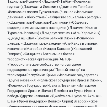
Тахрир аль-Ислами») «Лашкар-И-Тайба» «Исламская
группа» («Джамаат-и-Ислами») «Движение Талибан»
«Исламская партия Туркестана» (бывшее «Исламское
движение Узбекистана») «Общество социальных реформ»
(«Джамият аль-Ислах аль-Иджтимаи») «Общество
возрождения исламского наследия» («Джамият Ихья ат-
Тураз аль-Ислами») «Дом двух святых» («Аль-Харамейн»)
«Джунд аш-Шам» (Войско Великой Сирии) «Исламский
джихад – Джамаат моджахедов» «Аль-Каида в странах
исламского Магриба» «Имарат Кавказ» («Кавказский
Эмират») «Синдикат «Автономная боевая
террористическая организация (АБТО)»
«Террористическое сообщество - структурное
подразделение организации "Правый сектор" на
территории Республики Крым» «Исламское государство»
(другие названия: «Исламское Государство Ирака и Сирии»,
«Исламское Государство Ирака и Леванта», «Исламское
Государство Ирака и Шама») Джебхат ан-Нусра (Фронт
победы)(другие названия: «Джабха аль-Нусра ли-Ахль аш-
Шам» (Фронт поддержки Великой Сирии) Всероссийское
общественное движение «Народное ополчение имени К.