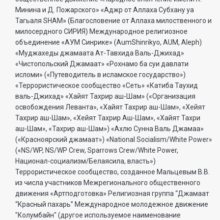
Минина и Д. Пожарского» «Аджр от Аллаха Субхану уа
Тагьаля SHAM» (Благословение от Аллаха милоственного и
милосердного СИРИЯ) Международное религиозное
объединение «АУМ Синрике» (AumShinrikyo, AUM, Aleph)
«Муджахеды джамаата Ат-Тавхида Валь-Джихад»
«Чистопольский Джамаат» «Рохнамо ба суи давлати
исломи» («Путеводитель в исламское государство»)
«Террористическое сообщество «Сеть» «Катиба Таухид
валь-Джихад» «Хайят Тахрир аш-Шам» («Организация
освобождения Леванта», «Хайят Тахрир аш-Шам», «Хейят
Тахрир аш-Шам», «Хейят Тахрир Аш-Шам», «Хайят Тахри
аш-Шам», «Тахрир аш-Шам») «Ахлю Сунна Валь Джамаа»
(«Красноярский джамаат») «National Socialism/White Power»
(«NS/WP, NS/WP Crew, Sparrows Crew/White Power,
Национал-социализм/Белаясила, власть»)
Террористическое сообщество, созданное Мальцевым В.В.
из числа участников Межрегионального общественного
движения «Артподготовка» Религиозная группа “Джамаат
“Красный пахарь” Международное молодежное движение
"Колумбайн" (другое используемое наименование