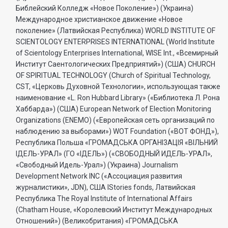
Библейский Колледж «Новое Поколение») (Украина)
Международное христианское движение «Новое
поколение» (Латвийская Республика) WORLD INSTITUTE OF
SCIENTOLOGY ENTERPRISES INTERNATIONAL (World Institute
of Scientology Enterprises International, WISE Int., «Всемирный
Институт Саентологических Предприятий») (США) CHURCH
OF SPIRITUAL TECHNOLOGY (Church of Spiritual Technology,
CST, «Церковь Духовной Технологии», использующая также
наименование «L. Ron Hubbard Library» («Библиотека Л. Рона
Хаббарда») (США) European Network of Election Monitoring
Organizations (ENEMO) («Европейская сеть организаций по
наблюдению за выборами») WOT Foundation («ВОТ ФОНД»),
Республика Польша «ГРОМАДСЬКА ОРГАНI3АЦIЯ «ВIЛЬНИЙ
IДЕЛЬ-УРАЛ» (ГО «IДЕЛЬ») («СВОБОДНЫЙ ИДЕЛЬ-УРАЛ»,
«Свободный Идель-Урал») (Украина) Journalism
Development Network INC («Ассоциация развития
журналистики», JDN), США IStories fonds, Латвийская
Республика The Royal Institute of International Affairs
(Chatham House, «Королевский Институт Международных
Отношений») (Великобритания) «ГРОМАДСЬКА