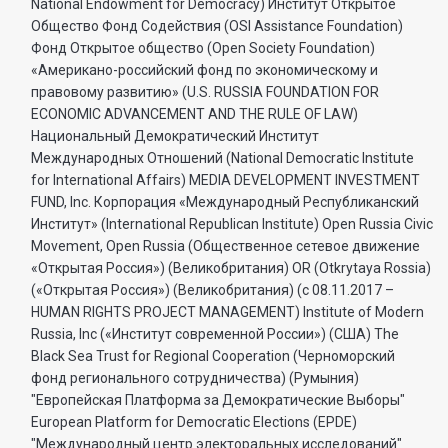
National Endowment for Democracy) Институт Открытое
Общество Фонд Содействия (OSI Assistance Foundation)
Фонд Открытое общество (Open Society Foundation)
«Американо-российский фонд по экономическому и
правовому развитию» (U.S. RUSSIA FOUNDATION FOR
ECONOMIC ADVANCEMENT AND THE RULE OF LAW)
Национальный Демократический Институт
Международных Отношений (National Democratic Institute
for International Affairs) MEDIA DEVELOPMENT INVESTMENT
FUND, Inc. Корпорация «Международный Республиканский
Институт» (International Republican Institute) Open Russia Civic
Movement, Open Russia (Общественное сетевое движение
«Открытая Россия») (Великобритания) OR (Otkrytaya Rossia)
(«Открытая Россия») (Великобритания) (с 08.11.2017 –
HUMAN RIGHTS PROJECT MANAGEMENT) Institute of Modern
Russia, Inc («Институт современной России») (США) The
Black Sea Trust for Regional Cooperation (Черноморский
фонд регионального сотрудничества) (Румыния)
"Европейская Платформа за Демократические Выборы"
European Platform for Democratic Elections (EPDE)
"Международный центр электоральных исследований"