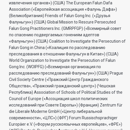
извлечения органов») (США) The European Falun Dafa
Association («Европейская ассоциация «Фалунь Дафа»)
(Великобритания) Friends of Falun Gong Inc. («Друзья
Фалуньгун») (США) Global Mission to Rescure Persecuted
Falun Gong Practitioners Inc. (GMRPFGP) («Всемирный совет
по спасению подвергаемых гонениям адептов
«Фалуньгун») (США) Coalition to Investigate the Persecution of
Falun Gong in China («Коалиция по расследованию
преследования в отношении Фалуньгун в Китае») (США)
World Organization to Investigate the Persecution of Falun
Gong Inc. (WOIPFG) («Всемирная организация по
расследованию преследований Фалуньгун») (США) Prague
Civil Society Centre («Пражский Центр Гражданского
Общества», «Пражский гражданский центр») (Чешская
Республика) Association of Schools of Political Studies of the
Council of Europe («Ассоциация школ политических
исследований при Совете Европы») (Франция) Zentrum für
die Liberale Moderne GmbH («Центр либеральной
современности», «ЦЛС») (ФРГ) Forum Russischsprachiger
Europäer e.V. («Форум русскоязычных европейцев», «ФРЕ»)