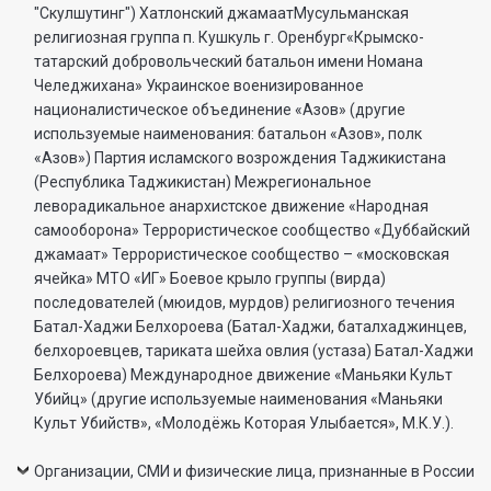
"Скулшутинг") Хатлонский джамаатМусульманская
религиозная группа п. Кушкуль г. Оренбург«Крымско-
татарский добровольческий батальон имени Номана
Челеджихана» Украинское военизированное
националистическое объединение «Азов» (другие
используемые наименования: батальон «Азов», полк
«Азов») Партия исламского возрождения Таджикистана
(Республика Таджикистан) Межрегиональное
леворадикальное анархистское движение «Народная
самооборона» Террористическое сообщество «Дуббайский
джамаат» Террористическое сообщество – «московская
ячейка» МТО «ИГ» Боевое крыло группы (вирда)
последователей (мюидов, мурдов) религиозного течения
Батал-Хаджи Белхороева (Батал-Хаджи, баталхаджинцев,
белхороевцев, тариката шейха овлия (устаза) Батал-Хаджи
Белхороева) Международное движение «Маньяки Культ
Убийц» (другие используемые наименования «Маньяки
Культ Убийств», «Молодёжь Которая Улыбается», М.К.У.).
Организации, СМИ и физические лица, признанные в России