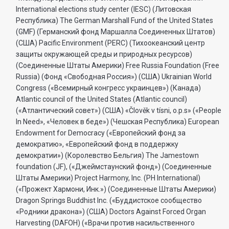
International elections study center (IESC) (Литовская
Республика) The German Marshall Fund of the United States
(GMF) (Германский фонд Маршалла Соединенных Штатов)
(США) Pacific Environment (PERC) (Тихоокеанский центр
защиты окружающей среды и природных ресурсов)
(Соединенные Штаты Америки) Free Russia Foundation (Free
Russia) (Фонд «Свободная Россия») (США) Ukrainian World
Congress («Всемирный конгресс украинцев») (Канада)
Atlantic council of the United States (Atlantic council)
(«Атлантический совет») (США) «Člověk v tísni, o.p.s» («People
In Need», «Человек в беде») (Чешская Республика) European
Endowment for Democracy («Европейский фонд за
демократию», «Европейский фонд в поддержку
демократии») (Королевство Бельгия) The Jamestown
foundation (JF), («Джеймстаунский фонд») (Соединенные
Штаты Америки) Project Harmony, Inc. (PH International)
(«Прожект Хармони, Инк.») (Соединенные Штаты Америки)
Dragon Springs Buddhist Inc. («Буддистское сообщество
«Родники дракона») (США) Doctors Against Forced Organ
Harvesting (DAFOH) («Врачи против насильственного