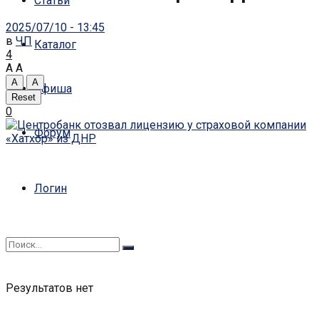
Статьи
2025/07/10 - 13:45
в
ЧП
Каталог
4
A
A
A
A
Афиша
Reset
0
Форум
Логин
Результатов нет