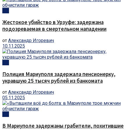
ЧП
Жестокое убийство в Урзуфе: задержана
подозреваемая в смертельном нападении
от
Александр Игоревич
10.11.2025
ЧП
Полиция Мариуполя задержала пенсионерку,
укравшую 25 тысяч рублей из банкомата
от
Александр Игоревич
05.11.2025
ЧП
В Мариуполе задержаны грабители, похитившие