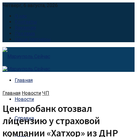
Четверг, 6 августа, 2026
О нас
Контакты
Вакансии
Реклама
Наши партнёры
Главная
Главная
Новости
ЧП
Новости
Центробанк отозвал
лицензию у страховой
Справка
компании «Хатхор» из ДНР