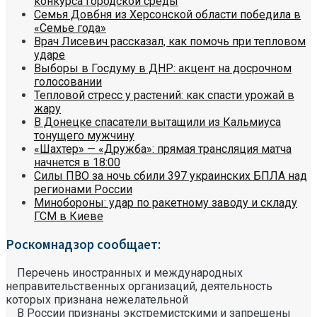
конкурса городской среды
Семья Довбня из Херсонской области победила в
«Семье года»
Врач Лисевич рассказал, как помочь при тепловом
ударе
Выборы в Госдуму в ДНР: акцент на досрочном
голосовании
Тепловой стресс у растений: как спасти урожай в
жару
В Донецке спасатели вытащили из Кальмиуса
тонущего мужчину
«Шахтер» — «Дружба»: прямая трансляция матча
начнется в 18:00
Силы ПВО за ночь сбили 397 украинских БПЛА над
регионами России
Минобороны: удар по ракетному заводу и складу
ГСМ в Киеве
Роскомнадзор сообщает:
Перечень иностранных и международных
неправительственных организаций, деятельность
которых признана нежелательной
В России признаны экстремистскими и запрещены