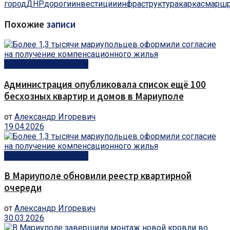
город
ДНР
дороги
инвестиции
инфраструктура
каркас
марш
Похожие
записи
Строительство и ЖКХ
Администрация опубликовала список ещё 100
бесхозных квартир и домов в Мариуполе
от
Александр Игоревич
19.04.2026
Строительство и ЖКХ
В Мариуполе обновили реестр квартирной
очереди
от
Александр Игоревич
30.03.2026