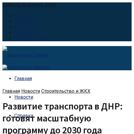
Суббота, 8 августа, 2026
О нас
Контакты
Вакансии
Реклама
Наши партнёры
Главная
Главная
Новости
Строительство и ЖКХ
Новости
Развитие транспорта в ДНР:
готовят масштабную
Справка
программу до 2030 года