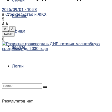
Статьи
2025/09/01 - 10:58
в
Строительство и ЖКХ
Каталог
5
A
A
A
A
Афиша
Reset
0
Форум
Логин
Результатов нет