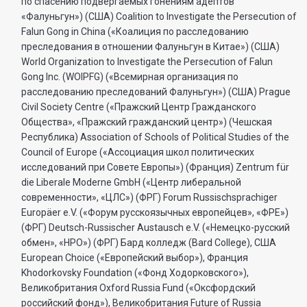
по спасению подвергаемых гонениям адептов
«Фалуньгун») (США) Coalition to Investigate the Persecution of
Falun Gong in China («Коалиция по расследованию
преследования в отношении Фалуньгун в Китае») (США)
World Organization to Investigate the Persecution of Falun
Gong Inc. (WOIPFG) («Всемирная организация по
расследованию преследований Фалуньгун») (США) Prague
Civil Society Centre («Пражский Центр Гражданского
Общества», «Пражский гражданский центр») (Чешская
Республика) Association of Schools of Political Studies of the
Council of Europe («Ассоциация школ политических
исследований при Совете Европы») (Франция) Zentrum für
die Liberale Moderne GmbH («Центр либеральной
современности», «ЦЛС») (ФРГ) Forum Russischsprachiger
Europäer e.V. («Форум русскоязычных европейцев», «ФРЕ»)
(ФРГ) Deutsch-Russischer Austausch e.V. («Немецко-русский
обмен», «НРО») (ФРГ) Бард колледж (Bard College), США
European Choice («Европейский выбор»), Франция
Khodorkovsky Foundation («Фонд Ходорковского»),
Великобритания Oxford Russia Fund («Оксфордский
российский фонд»), Великобритания Future of Russia