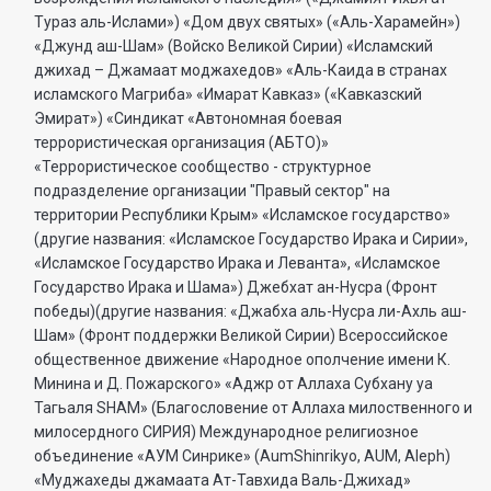
Тураз аль-Ислами») «Дом двух святых» («Аль-Харамейн»)
«Джунд аш-Шам» (Войско Великой Сирии) «Исламский
джихад – Джамаат моджахедов» «Аль-Каида в странах
исламского Магриба» «Имарат Кавказ» («Кавказский
Эмират») «Синдикат «Автономная боевая
террористическая организация (АБТО)»
«Террористическое сообщество - структурное
подразделение организации "Правый сектор" на
территории Республики Крым» «Исламское государство»
(другие названия: «Исламское Государство Ирака и Сирии»,
«Исламское Государство Ирака и Леванта», «Исламское
Государство Ирака и Шама») Джебхат ан-Нусра (Фронт
победы)(другие названия: «Джабха аль-Нусра ли-Ахль аш-
Шам» (Фронт поддержки Великой Сирии) Всероссийское
общественное движение «Народное ополчение имени К.
Минина и Д. Пожарского» «Аджр от Аллаха Субхану уа
Тагьаля SHAM» (Благословение от Аллаха милоственного и
милосердного СИРИЯ) Международное религиозное
объединение «АУМ Синрике» (AumShinrikyo, AUM, Aleph)
«Муджахеды джамаата Ат-Тавхида Валь-Джихад»