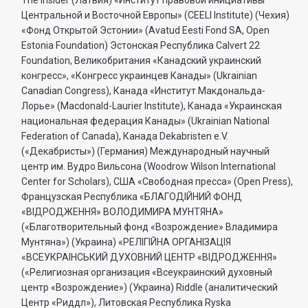
Центральной и Восточной Европы» (CEELI Institute) (Чехия)
«Фонд Открытой Эстонии» (Avatud Eesti Fond SA, Open
Estonia Foundation) Эстонская Республика Calvert 22
Foundation, Великобритания «Канадский украинский
конгресс», «Конгресс украинцев Канады» (Ukrainian
Canadian Congress), Канада «Институт Макдональда-
Лорье» (Macdonald-Laurier Institute), Канада «Украинская
национальная федерация Канады» (Ukrainian National
Federation of Canada), Канада Dekabristen e.V.
(«Декабристы») (Германия) Международный научный
центр им. Вудро Вильсона (Woodrow Wilson International
Center for Scholars), США «Свободная пресса» (Open Press),
Французская Республика «БЛАГОДIЙНИЙ ФОНД
«ВIДРОДЖЕННЯ» ВОЛОДИМИРА МУНТЯНА»
(«Благотворительный фонд «Возрождение» Владимира
Мунтяна») (Украина) «РЕЛIГIЙНА ОРГАНIЗАЦIЯ
«ВСЕУКРАIНСЬКИЙ ДУХОВНИЙ ЦЕНТР «ВIДРОДЖЕННЯ»
(«Религиозная организация «Всеукраинский духовный
центр «Возрождение») (Украина) Riddle (аналитический
Центр «Риддл»), Литовская Республика Ryska