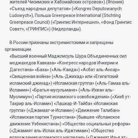
жителей Чисимских и Хабомайских островов») (Япония)
«Съезд народных депутатов» («Kongres Deputowanych
Ludowych»), Польша Greenpeace International (Stichting
Greenpeace Council) («Гринпис Интернешнл», «Фонд Гринпис
Совет», «ГРИНПИС») (Нидерланды).
В России признаны экстремистскими и запрещены
организации
«Высший военный Маджлисуль Шура Объединенных сил
моджахедов Кавказа» «Конгресс народов Ичкерии и
Дагестана» «База» («Аль-Каида») «Асбат аль-Ансар»
«Священная война» («Аль-Джихад» или «Египетский
исламский джихад») «Исламская группа» («Аль-Гамаа аль-
Исламия») «Братья-мусульмане» («Аль-Ихван аль-
Муслимун») «Партия исламского освобождения» («Хизб ут-
Тахрир аль-Ислами») «Лашкар-И-Тайба» «Исламская
группа» («Джамаат-и-Ислами») «Движение Талибан»
«Исламская партия Туркестана» (бывшее «Исламское
движение Узбекистана») «Общество социальных реформ»
(«Джамият аль-Ислах аль-Иджтимаи») «Общество
возрождения исламского наследия» («Джамият Ихья ат-