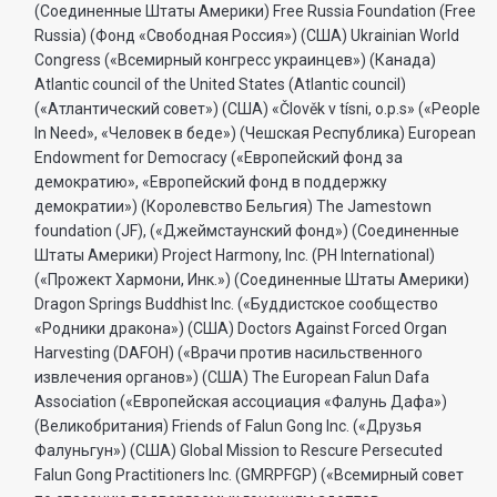
(Соединенные Штаты Америки) Free Russia Foundation (Free
Russia) (Фонд «Свободная Россия») (США) Ukrainian World
Congress («Всемирный конгресс украинцев») (Канада)
Atlantic council of the United States (Atlantic council)
(«Атлантический совет») (США) «Člověk v tísni, o.p.s» («People
In Need», «Человек в беде») (Чешская Республика) European
Endowment for Democracy («Европейский фонд за
демократию», «Европейский фонд в поддержку
демократии») (Королевство Бельгия) The Jamestown
foundation (JF), («Джеймстаунский фонд») (Соединенные
Штаты Америки) Project Harmony, Inc. (PH International)
(«Прожект Хармони, Инк.») (Соединенные Штаты Америки)
Dragon Springs Buddhist Inc. («Буддистское сообщество
«Родники дракона») (США) Doctors Against Forced Organ
Harvesting (DAFOH) («Врачи против насильственного
извлечения органов») (США) The European Falun Dafa
Association («Европейская ассоциация «Фалунь Дафа»)
(Великобритания) Friends of Falun Gong Inc. («Друзья
Фалуньгун») (США) Global Mission to Rescure Persecuted
Falun Gong Practitioners Inc. (GMRPFGP) («Всемирный совет