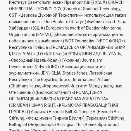
Институт Саентологических Предприятий») (США) CHURCH
OF SPIRITUAL TECHNOLOGY (Church of Spiritual Technology,
CST, «Церковь Духовной Технологии», использующая также
наименование «L. Ron Hubbard Library» («Библиотека Л. Рона
Хаббарда») (США) European Network of Election Monitoring
Organizations (ENEMO) («Европейская сеть организаций по
наблюдению за выборами») WOT Foundation («ВОТ ФОНД»),
Республика Польша «ГРОМАДСЬКА ОРГАНI3АЦIЯ «ВIЛЬНИЙ
IДЕЛЬ-УРАЛ» (ГО «IДЕЛЬ») («СВОБОДНЫЙ ИДЕЛЬ-УРАЛ»,
«Свободный Идель-Урал») (Украина) Journalism
Development Network INC («Ассоциация развития
журналистики», JDN), США IStories fonds, Латвийская
Республика The Royal Institute of International Affairs
(Chatham House, «Королевский Институт Международных
Отношений») (Великобритания) «ГРОМАДСЬКА
ОРГАНIЗАЦIЯ «КРИМСЬКА ПРАВОЗАХИСНА ГРУПА»
(CRIMEAN HUMAN RIGHT, «КРЫМСКАЯ ПРАВОЗАЩИТНАЯ
ГРУППА») (Украина) Heinrich-Böll-Stiftung e.V. (Heinrich Böll
Stiftung, «Фонд имени Генриха Бёлля») (Германия) Stichting
Bellingcat (Нидерланды) Bellingcat Ltd. (Великобритания)
The Insider (Латвия) «Институт правовой инициативы