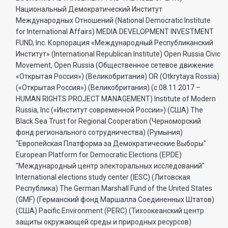
Национальный Демократический Институт
Международных Отношений (National Democratic Institute
for International Affairs) MEDIA DEVELOPMENT INVESTMENT
FUND, Inc. Корпорация «Международный Республиканский
Институт» (International Republican Institute) Open Russia Civic
Movement, Open Russia (Общественное сетевое движение
«Открытая Россия») (Великобритания) OR (Otkrytaya Rossia)
(«Открытая Россия») (Великобритания) (с 08.11.2017 –
HUMAN RIGHTS PROJECT MANAGEMENT) Institute of Modern
Russia, Inc («Институт современной России») (США) The
Black Sea Trust for Regional Cooperation (Черноморский
фонд регионального сотрудничества) (Румыния)
"Европейская Платформа за Демократические Выборы"
European Platform for Democratic Elections (EPDE)
"Международный центр электоральных исследований"
International elections study center (IESC) (Литовская
Республика) The German Marshall Fund of the United States
(GMF) (Германский фонд Маршалла Соединенных Штатов)
(США) Pacific Environment (PERC) (Тихоокеанский центр
защиты окружающей среды и природных ресурсов)