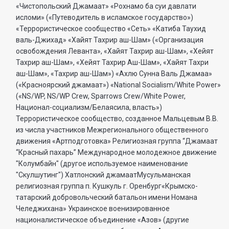
«Чистопольский Джамаат» «Рохнамо ба суи давлати
исломи» («Путеводитель в исламское государство»)
«Террористическое сообщество «Сеть» «Катиба Таухид
валь-Джихад» «Хайят Тахрир аш-Шам» («Организация
освобождения Леванта», «Хайят Тахрир аш-Шам», «Хейят
Тахрир аш-Шам», «Хейят Тахрир Аш-Шам», «Хайят Тахри
аш-Шам», «Тахрир аш-Шам») «Ахлю Сунна Валь Джамаа»
(«Красноярский джамаат») «National Socialism/White Power»
(«NS/WP, NS/WP Crew, Sparrows Crew/White Power,
Национал-социализм/Белаясила, власть»)
Террористическое сообщество, созданное Мальцевым В.В.
из числа участников Межрегионального общественного
движения «Артподготовка» Религиозная группа “Джамаат
“Красный пахарь” Международное молодежное движение
"Колумбайн" (другое используемое наименование
"Скулшутинг") Хатлонский джамаатМусульманская
религиозная группа п. Кушкуль г. Оренбург«Крымско-
татарский добровольческий батальон имени Номана
Челеджихана» Украинское военизированное
националистическое объединение «Азов» (другие