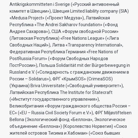
Antikrigskommitteten i Sverige («Русский антивоенный
комитет в Швеции»), Швеция Limited liability company (SIA)
«Medusa Project» («Проект Медуза»), Латвийская
Республика «The Andrei Sakharov foundation» («Фонд
Андрея Сахарова»), США «Форум свободной России»
(Литовская Республика) «Free Nations League» («Лига
Свободных Наций»), Литва «Transparеncy International»,
Федеративная Республика Германия «Free Nations of
PostRussia Forum» («Форум Свободных Народов
ПостРоссии»), Польша Solidarität mit der Bürgerbewegung in
Russland e.V. («Солидарность с гражданским движением в
России – Solidarus»), ФРГ «КрымSOS» (CrimeaSOS)
(Украина) Briva Universitate («Свободный университет»),
Латвийская Республика The Institute for Statecraft
(«Институт государственного управления»),
Великобритания «Форум гражданского общества Россия –
ЕС» («EU – Russia Civil Society Forum e.V.»), ФРГ Miljøstiftelsen
Bellona (Экологический фонд «Беллона», Экологическое
объединение «Беллона») (Королевство Норвегия) «Союз
жителей островов Тисима и Хабомаи» («Союз бывших