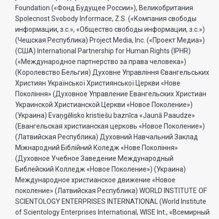
Foundation («Фонд Будущее России»), Великобритания
Spolecnost Svobody Informace, Z.S. («Компания свободы
информации, з.с.», «Общество свободы информации, з.с.»)
(Чешская Республика) Project Media, Inc. («Проект Медиа»)
(США) International Partnership for Human Rights (IPHR)
(«Международное партнерство за права человека»)
(Королевство Бельгия) Духовне Управлiння Євангельських
Християн Української Християнської Церкви «Нове
Поколiння» (Духовное Управление Евангельских Христиан
Украинской Христианской Церкви «Новое Поколение»)
(Украина) Evaņgēlisko kristiešu baznīca «Jaunā Paaudze»
(Евангельская христианская церковь «Новое Поколение»)
(Латвийская Республика) Духовний Навчальний Заклад
Міжнародний Біблійний Коледж «Нове Покоління»
(Духовное Учебное Заведение Международный
Библейский Колледж «Новое Поколение») (Украина)
Международное христианское движение «Новое
поколение» (Латвийская Республика) WORLD INSTITUTE OF
SCIENTOLOGY ENTERPRISES INTERNATIONAL (World Institute
of Scientology Enterprises International, WISE Int., «Всемирный