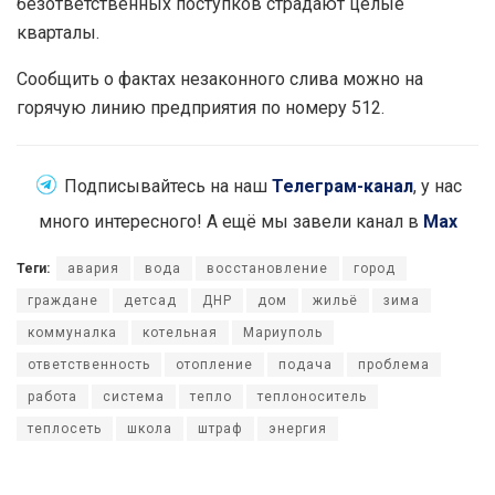
безответственных поступков страдают целые
кварталы.
Сообщить о фактах незаконного слива можно на
горячую линию предприятия по номеру 512.
Подписывайтесь на наш
Телеграм-канал
, у нас
много интересного! А ещё мы завели канал в
Max
Теги:
авария
вода
восстановление
город
граждане
детсад
ДНР
дом
жильё
зима
коммуналка
котельная
Мариуполь
ответственность
отопление
подача
проблема
работа
система
тепло
теплоноситель
теплосеть
школа
штраф
энергия