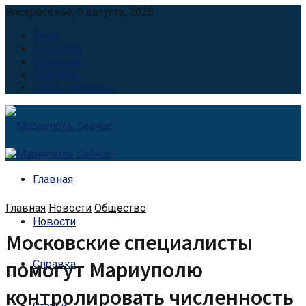
Воскресенье, 9 августа, 2026
О нас
Контакты
Вакансии
Реклама
Наши партнёры
Главная
Главная
Новости
Общество
Новости
Московские специалисты
помогут Мариуполю
Справка
контролировать численность