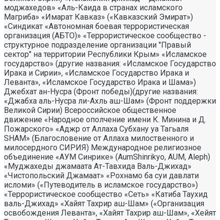
моджахедов» «Аль-Каида в странах исламского
Магриба» «Имарат Кавказ» («Кавказский Эмират»)
«Синдикат «Автономная боевая террористическая
организация (АБТО)» «Террористическое сообщество -
структурное подразделение организации "Правый
сектор" на территории Республики Крым» «Исламское
государство» (другие названия: «Исламское Государство
Ирака и Сирии», «Исламское Государство Ирака и
Леванта», «Исламское Государство Ирака и Шама»)
Джебхат ан-Нусра (Фронт победы)(другие названия:
«Джабха аль-Нусра ли-Ахль аш-Шам» (Фронт поддержки
Великой Сирии) Всероссийское общественное
движение «Народное ополчение имени К. Минина и Д.
Пожарского» «Аджр от Аллаха Субхану уа Тагьаля
SHAM» (Благословение от Аллаха милоственного и
милосердного СИРИЯ) Международное религиозное
объединение «АУМ Синрике» (AumShinrikyo, AUM, Aleph)
«Муджахеды джамаата Ат-Тавхида Валь-Джихад»
«Чистопольский Джамаат» «Рохнамо ба суи давлати
исломи» («Путеводитель в исламское государство»)
«Террористическое сообщество «Сеть» «Катиба Таухид
валь-Джихад» «Хайят Тахрир аш-Шам» («Организация
освобождения Леванта», «Хайят Тахрир аш-Шам», «Хейят