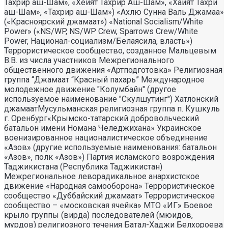
Тахрир аш-Шам», «Хейят Тахрир Аш-Шам», «Хайят Тахри
аш-Шам», «Тахрир аш-Шам») «Ахлю Сунна Валь Джамаа»
(«Красноярский джамаат») «National Socialism/White
Power» («NS/WP, NS/WP Crew, Sparrows Crew/White
Power, Национал-социализм/Белаясила, власть»)
Террористическое сообщество, созданное Мальцевым
В.В. из числа участников Межрегионального
общественного движения «Артподготовка» Религиозная
группа “Джамаат “Красный пахарь” Международное
молодежное движение "Колумбайн" (другое
используемое наименование "Скулшутинг") Хатлонский
джамаатМусульманская религиозная группа п. Кушкуль
г. Оренбург«Крымско-татарский добровольческий
батальон имени Номана Челеджихана» Украинское
военизированное националистическое объединение
«Азов» (другие используемые наименования: батальон
«Азов», полк «Азов») Партия исламского возрождения
Таджикистана (Республика Таджикистан)
Межрегиональное леворадикальное анархистское
движение «Народная самооборона» Террористическое
сообщество «Дуббайский джамаат» Террористическое
сообщество – «московская ячейка» МТО «ИГ» Боевое
крыло группы (вирда) последователей (мюидов,
мурдов) религиозного течения Батал-Хаджи Белхороева