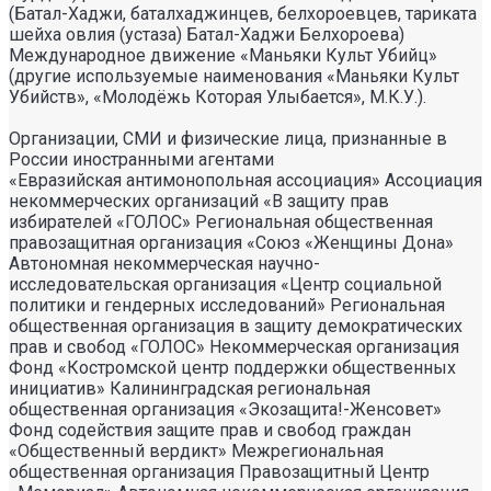
(Батал-Хаджи, баталхаджинцев, белхороевцев, тариката
шейха овлия (устаза) Батал-Хаджи Белхороева)
Международное движение «Маньяки Культ Убийц»
(другие используемые наименования «Маньяки Культ
Убийств», «Молодёжь Которая Улыбается», М.К.У.).
Организации, СМИ и физические лица, признанные в
России иностранными агентами
«Евразийская антимонопольная ассоциация» Ассоциация некоммерческих организаций «В защиту прав избирателей «ГОЛОС» Региональная общественная правозащитная организация «Союз «Женщины Дона» Автономная некоммерческая научно- исследовательская организация «Центр социальной политики и гендерных исследований» Региональная общественная организация в защиту демократических прав и свобод «ГОЛОС» Некоммерческая организация Фонд «Костромской центр поддержки общественных инициатив» Калининградская региональная общественная организация «Экозащита!-Женсовет» Фонд содействия защите прав и свобод граждан «Общественный вердикт» Межрегиональная общественная организация Правозащитный Центр «Мемориал» Автономная некоммерческая организация «Юристы за конституционные права и свободы» Межрегиональная Ассоциация правозащитных общественных объединений «Правозащитная ассоциация» Санкт-Петербургская региональная общественная правозащитная организация «Солдатские матери Санкт-Петербурга» Фонд «Институт Развития Свободы Информации» Автономная некоммерческая организация «Научный центр международных исследований «ПИР» Ассоциация «Партнерство для развития» (Саратовская региональная общественная благотворительная организация) Частное учреждение «Информационное агентство МЕМО. РУ» Некоммерческое партнерство «Институт региональной прессы» Автономная некоммерческая организация «Московская школа гражданского просвещения» Архангельская региональная общественная организация социально- психологической и правовой помощи лесбиянкам, геям, бисексуалам и трансгендерам (ЛГБТ) «Ракурс» Карачаево-Черкесская Республиканская молодежная общественная организация «Союз молодых политологов» Общероссийское общественное движение защиты прав человека «За права человека» Краснодарская краевая общественная организация выпускников вузов Калининградская региональная общественная организация «Правозащитный центр» Региональная общественная организация «Общественная комиссия по сохранению наследия академика Сахарова» Санкт-Петербургская правозащитная общественная организация «Лига избирательниц» Фонд поддержки свободы прессы Санкт-Петербургская общественная правозащитная организация «Гражданский контроль» Автономная некоммерческая организация информационных и правовых услуг «Ресурсный правозащитный центр» Межрегиональная общественная правозащитная организация «Человек и Закон» Автономная некоммерческая организация «Центр социального проектирования «Возрождение» Межрегиональная общественная организация «Информационно- просветительский центр «Мемориал» Межрегиональная общественная организация «Комитет против пыток» «Частное учреждение в Санкт- Петербурге по административной поддержке реализации программ и проектов Совета Министров северных стран» Автономная некоммерческая правозащитная организация «Молодежный центр консультации и тренинга» Еврейское областное региональное отделение Общероссийской общественной организации «Муниципальная Академия» Некоммерческое партнерство «Институт развития прессы-Сибирь» Мурманская региональная общественная организация «Центр социально-психологической помощи и правовой поддержки жертв дискриминации и гомофобии «Максимум» Межрегиональный общественный фонд содействия развитию гражданского общества «ГОЛОС – Поволжье» Межрегиональная благотворительная общественная организация «Сибирский экологический центр» Фонд «Центр гражданского анализа и независимых исследований «ГРАНИ» Городская общественная организация «Самарский центр гендерных исследований» Региональный Фонд «Центр Защиты Прав Средств Массовой Информации» Челябинский региональный благотворительный общественный фонд «За природу» Челябинское региональное экологическое общественное движение «За природу» Общественное региональное движение «Новгородский Женский Парламент» Самарская региональная общественная организация содействия гармонизации межнациональных отношений «АЗЕРБАЙДЖАН» Мурманская региональная молодежная общественная организация «Гуманистическое движение молодежи» Мурманская региональная общественная экологическая организация «Беллона-Мурманск» Частное учреждение дополнительного профессионального образования «Учебный центр экологии и безопасности» Фонд поддержки социальных проектов «Миграция XXI век» Ростовская городская общественная организация «ЭКО-ЛОГИКА» Автономная некоммерческая организация «Центр антикоррупционных исследований и инициатив «Трансперенси Интернешнл-Р» Озерская городская социально- экологическая общественная организация «Планета надежд» Новосибирский областной общественный фонд «Фонд защиты прав потребителей» Региональная общественная благотворительная организация помощи беженцам и мигрантам «Гражданское содействие» Фонд поддержки расследовательской журналистики – Фонд 19/29 Калининградская региональная общественная организация информационно-правовых программ «Женская лига» Автономная некоммерческая организация «Мемориальный центр истории политических репрессий «Пермь-36» Ассоциация «Экспертно-правовое партнерство «Союз» Некоммерческое партнерство «Клуб бухгалтеров и аудиторов некоммерческих организаций» «Частное учреждение в Калининграде по административной поддержке реализации программ и проектов Совета Министров северных стран» Межрегиональная благотворительная общественная организация «Центр развития некоммерческих организаций» Негосударственное образовательное учреждение дополнительного профессионального образования (повышение квалификации) специалистов «АКАДЕМИЯ ПО ПРАВАМ ЧЕЛОВЕКА» Свердловская региональная общественная организация «Сутяжник» Нижегородская региональная общественная организация «Экологический центр «Дронт» ФОНД НЕКОММЕРЧЕСКИХ ПРОГРАММ ДМИТРИЯ ЗИМИНА «ДИНАСТИЯ» НЕКОММЕРЧЕСКАЯ ОРГАНИЗАЦИЯ НАУЧНЫЙ ФОНД ТЕОРЕТИЧЕСКИХ И ПРИКЛАДНЫХ ИССЛЕДОВАНИЙ «ЛИБЕРАЛЬНАЯ МИССИЯ» Территориальное объединение работодателей «Ефремовский районный союз промышленников и предпринимателей» Региональная общественная организация «Центр независимых исследователей Республики Алтай» ФОНД "СИБИРСКИЙ ЦЕНТР ПОДДЕРЖКИ ОБЩЕСТВЕННЫХ ИНИЦИАТИВ" РЕСПУБЛИКАНСКАЯ МОЛОДЕЖНАЯ ОБЩЕСТВЕННАЯ ОРГАНИЗАЦИЯ «НУОРИ КАРЬЯЛА» («МОЛОДАЯ КАРЕЛИЯ) МЕЖРЕГИОНАЛЬНЫЙ ОБЩЕСТВЕННЫЙ ФОНД МИРА НА ЮГЕ И СЕВЕРНОМ КАВКАЗЕ Автономная некоммерческая организация «Центр независимых социологических исследований» Автономная некоммерческая организация «Центр информации «ФРИИНФОРМ» Региональная общественная организация содействия охране репродуктивного здоровья граждан «Народонаселение и Развитие» Алтайская краевая общественная организация «Геблеровское экологическое общество» АССОЦИАЦИЯ «СОДЕЙСТВИЕ В ПРАВОВОЙ ЗАЩИТЕ НАСЕЛЕНИЯ «ПРАВОВАЯ ОСНОВА» Межрегиональная общественная организация «Северная природоохранная коалиция» КОМИ РЕГИОНАЛЬНАЯ ОБЩЕСТВЕННАЯ ОРГАНИЗАЦИЯ «КОМИССИЯ ПО ЗАЩИТЕ ПРАВ ЧЕЛОВЕКА «МЕМОРИАЛ» Алтайский краевой эколого- культурный общественный фонд «Алтай-21век» МЕЖРЕГИОНАЛЬНЫЙ ОБЩЕСТВЕННЫЙ ФОНД СОДЕЙСТВИЯ РАЗВИТИЮ ГРАЖДАНСКОГО ОБЩЕСТВА «ГОЛОС – УРАЛ» ФОНД ПОДДЕРЖКИ СРЕДСТВ МАССОВОЙ ИНФОРМАЦИИ «СРЕДА» Нижегородская областная социально- экологическая общественная организация «Зеленый мир» ФОНД «ГРАЖДАНСКОЕ ДЕЙСТВИЕ» Некоммерческое партнерство «Альянс фондов местных сообществ Пермского края» Кабардино-Балкарский республиканский общественный правозащитный центр Региональное отделение Общероссийского общественного движения «За права человека» ЧЕЧЕНСКАЯ РЕГИОНАЛЬНАЯ ОБЩЕСТВЕННАЯ ОРГАНИЗАЦИЯ «ПРАВОЗАЩИТНЫЙ ЦЕНТР ЧЕЧЕНСКОЙ РЕСПУБЛИКИ» Межрегиональный общественный экологический фонд «ИСАР-СИБИРЬ» ОБЩЕСТВЕННАЯ ОРГАНИЗАЦИЯ «ПЕРМСКИЙ РЕГИОНАЛЬНЫЙ ПРАВОЗАЩИТНЫЙ ЦЕНТР» Региональная общественная организация по улучшению качества жизни общества «Сибирская линия жизни» Фонд в поддержку демократии «ГОЛОС» Региональная общественная организация «Еврейский общинный культурный центр Рязанской области «Хесед-Тшува» Региональная общественная организация «Экологическая вахта Сахалина» Региональная общественная организация «Экологическая вахта Сахалина» Автономная некоммерческая организация «Информационно- исследовательский центр «Ясавэй Манзара» Межрегиональная общественная благотворительная организация «Общество защиты прав потребителей и охраны окружающей среды «ПРИНЦИПЪ» Автономная некоммерческая организация «Дальневосточный центр развития гражданских инициатив и социального партнерства» Союз общественных объединений «Российский исследовательский центр по правам человека» Фонд содействия развитию гражданского общества и правам человека «Женщины Дона» Красноярское региональное экологическое общественное движение «Друзья сибирских лесов» Омская городская общественная организация «Фотоклуб «Со-бытие» Региональное общественное учреждение научно-информационный центр «МЕМОРИАЛ» Иркутская региональная общественная организация «Байкальская Экологическая Волна» Некоммерческая организация «Фонд защиты гласности» Автономная некоммерческая организация «Институт прав человека» Межрегиональная общественная организация «Центр содействия коренным малочисленным народам Севера» Местная общественная благотворительная экологическая организация Зеленый Мир Автономная некоммерческая организация «Правозащитная организация «МАШР» Калининградская региональная общественная организация содействия развитию женского сообщества «Мир женщины» Региональная общественная организация «Информационно- исследовательский центр «Панорама» Забайкальское краевое общественное учреждение «Общественный экологический центр «Даурия» Городская общественная организация «Екатеринбургское общество «МЕМОРИАЛ» Межрегиональная общественная организация «Комитет по предотвращению пыток» Межрегиональная общественная организация «Бюро общественных расследований» Нижегородская региональная общественная организация «Институт прогнозирования и урегулирования политических конфликтов» Городская общественная организация «Рязанское историко- просветительское и правозащитное общество «Мемориал» (Рязанский Мемориал) Санкт-Петербургская общественная организация «Общество содействия социальной защите граждан «Петербургская ЭГИДА» Челябинский региональный орган общественной самодеятельности