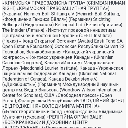
«КРИМСЬКА ПРАВОЗАХИСНА ГРУПА» (CRIMEAN HUMAN
RIGHT, «КРЫМСКАЯ ПРАВОЗАЩИТНАЯ ГРУППА»)
(Украина) Heinrich-Böll-Stiftung e.V. (Heinrich Böll Stiftung,
«Фонд имени Генриха Бёлля») (Германия) Stichting
Bellingcat (Нидерланды) Bellingcat Ltd. (Великобритания)
The Insider (Латвия) «Институт правовой инициативы
Центральной и Восточной Европы» (CEELI Institute)
(Чехия) «Фонд Открытой Эстонии» (Avatud Eesti Fond SA,
Open Estonia Foundation) Эстонская Республика Calvert 22
Foundation, Великобритания «Канадский украинский
конгресс», «Конгресс украинцев Канады» (Ukrainian
Canadian Congress), Канада «Институт Макдональда-
Лорье» (Macdonald-Laurier Institute), Канада «Украинская
национальная федерация Канады» (Ukrainian National
Federation of Canada), Канада Dekabristen e.V.
(«Декабристы») (Германия) Международный научный
центр им. Вудро Вильсона (Woodrow Wilson International
Center for Scholars), США «Свободная пресса» (Open
Press), Французская Республика «БЛАГОДIЙНИЙ ФОНД
«ВIДРОДЖЕННЯ» ВОЛОДИМИРА МУНТЯНА»
(«Благотворительный фонд «Возрождение» Владимира
Мунтяна») (Украина) «РЕЛIГIЙНА ОРГАНIЗАЦIЯ
«ВСЕУКРАIНСЬКИЙ ДУХОВНИЙ ЦЕНТР
«ВIДРОДЖЕННЯ» («Религиозная организация