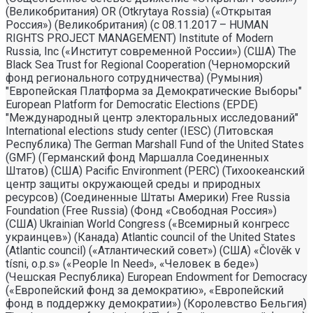
(Великобритания) OR (Otkrytaya Rossia) («Открытая
Россия») (Великобритания) (с 08.11.2017 – HUMAN
RIGHTS PROJECT MANAGEMENT) Institute of Modern
Russia, Inc («Институт современной России») (США) The
Black Sea Trust for Regional Cooperation (Черноморский
фонд регионального сотрудничества) (Румыния)
"Европейская Платформа за Демократические Выборы"
European Platform for Democratic Elections (EPDE)
"Международный центр электоральных исследований"
International elections study center (IESC) (Литовская
Республика) The German Marshall Fund of the United States
(GMF) (Германский фонд Маршалла Соединенных
Штатов) (США) Pacific Environment (PERC) (Тихоокеанский
центр защиты окружающей среды и природных
ресурсов) (Соединенные Штаты Америки) Free Russia
Foundation (Free Russia) (Фонд «Свободная Россия»)
(США) Ukrainian World Congress («Всемирный конгресс
украинцев») (Канада) Atlantic council of the United States
(Atlantic council) («Атлантический совет») (США) «Člověk v
tísni, o.p.s» («People In Need», «Человек в беде»)
(Чешская Республика) European Endowment for Democracy
(«Европейский фонд за демократию», «Европейский
фонд в поддержку демократии») (Королевство Бельгия)