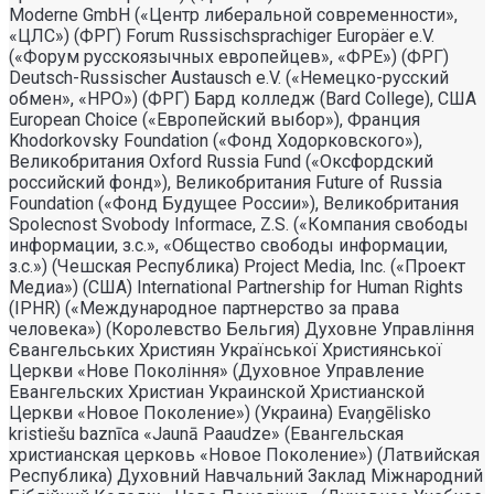
Moderne GmbH («Центр либеральной современности»,
«ЦЛС») (ФРГ) Forum Russischsprachiger Europäer e.V.
(«Форум русскоязычных европейцев», «ФРЕ») (ФРГ)
Deutsch-Russischer Austausch e.V. («Немецко-русский
обмен», «НРО») (ФРГ) Бард колледж (Bard College), США
European Choice («Европейский выбор»), Франция
Khodorkovsky Foundation («Фонд Ходорковского»),
Великобритания Oxford Russia Fund («Оксфордский
российский фонд»), Великобритания Future of Russia
Foundation («Фонд Будущее России»), Великобритания
Spolecnost Svobody Informace, Z.S. («Компания свободы
информации, з.с.», «Общество свободы информации,
з.с.») (Чешская Республика) Project Media, Inc. («Проект
Медиа») (США) International Partnership for Human Rights
(IPHR) («Международное партнерство за права
человека») (Королевство Бельгия) Духовне Управлiння
Євангельських Християн Української Християнської
Церкви «Нове Поколiння» (Духовное Управление
Евангельских Христиан Украинской Христианской
Церкви «Новое Поколение») (Украина) Evaņgēlisko
kristiešu baznīca «Jaunā Paaudze» (Евангельская
христианская церковь «Новое Поколение») (Латвийская
Республика) Духовний Навчальний Заклад Міжнародний