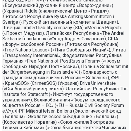
«Всеукраинский духовный центр «Возрождение»)
(Украина) Riddle (аналитический Центр «Риддл»),
Литовская Республика Ryska Antikrigskommitteten i
Sverige («Русский антивоенный комитет в Швеции»),
Швеция Limited liability company (SIA) «Medusa Project»
(«Проект Медуза»), Латвийская Республика «The Andrei
Sakharov foundation» («Фонд Андрея Сахарова»), США
«Форум свободной России» (Литовская Республика)
«Free Nations League» («Лига Свободных Наций»), Литва
«Transparеncy International», Федеративная Республика
Германия «Free Nations of PostRussia Forum» («Форум
Свободных Народов ПостРоссии»), Польша Solidarität mit
der Bürgerbewegung in Russland e.V. («Солидарность с
гражданским движением в России – Solidarus»), ФРГ
«КрымSOS» (CrimeaSOS) (Украина) Briva Universitate
(«Свободный университет»), Латвийская Республика The
Institute for Statecraft («Институт государственного
управления»), Великобритания «Форум гражданского
общества Россия – ЕС» («EU – Russia Civil Society Forum
e.V.»), ФРГ Miljøstiftelsen Bellona (Экологический фонд
«Беллона», Экологическое объединение «Беллона»)
(Королевство Норвегия) «Союз жителей островов
Тисима и Хабомаи» («Союз бывших жителей Чисимских