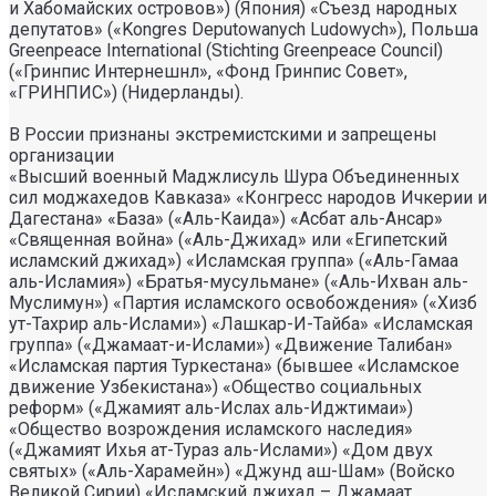
и Хабомайских островов») (Япония) «Съезд народных
депутатов» («Kongres Deputowanych Ludowych»), Польша
Greenpeace International (Stichting Greenpeace Council)
(«Гринпис Интернешнл», «Фонд Гринпис Совет»,
«ГРИНПИС») (Нидерланды).
В России признаны экстремистскими и запрещены
организации
«Высший военный Маджлисуль Шура Объединенных
сил моджахедов Кавказа» «Конгресс народов Ичкерии и
Дагестана» «База» («Аль-Каида») «Асбат аль-Ансар»
«Священная война» («Аль-Джихад» или «Египетский
исламский джихад») «Исламская группа» («Аль-Гамаа
аль-Исламия») «Братья-мусульмане» («Аль-Ихван аль-
Муслимун») «Партия исламского освобождения» («Хизб
ут-Тахрир аль-Ислами») «Лашкар-И-Тайба» «Исламская
группа» («Джамаат-и-Ислами») «Движение Талибан»
«Исламская партия Туркестана» (бывшее «Исламское
движение Узбекистана») «Общество социальных
реформ» («Джамият аль-Ислах аль-Иджтимаи»)
«Общество возрождения исламского наследия»
(«Джамият Ихья ат-Тураз аль-Ислами») «Дом двух
святых» («Аль-Харамейн») «Джунд аш-Шам» (Войско
Великой Сирии) «Исламский джихад – Джамаат