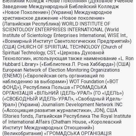
Біблійний Коледж «Нове Покоління» (Духовное Учебное
Заведение Международный Библейский Колледж
«Новое Поколение») (Украина) Международное
христианское движение «Новое поколение»
(Латвийская Республика) WORLD INSTITUTE OF
SCIENTOLOGY ENTERPRISES INTERNATIONAL (World
Institute of Scientology Enterprises International, WISE Int.,
«Всемирный Институт Саентологических Предприятий»)
(США) CHURCH OF SPIRITUAL TECHNOLOGY (Church of
Spiritual Technology, CST, «Церковь Духовной
Технологии», использующая также наименование «L. Ron
Hubbard Library» («Библиотека Л. Рона Хаббарда») (США)
European Network of Election Monitoring Organizations
(ENEMO) («Европейская сеть организаций по
наблюдению за выборами») WOT Foundation («ВОТ
ФОНД»), Республика Польша «ГРОМАДСЬКА
ОРГАНI3АЦIЯ «ВIЛЬНИЙ IДЕЛЬ-УРАЛ» (ГО «IДЕЛЬ»)
(«СВОБОДНЫЙ ИДЕЛЬ-УРАЛ», «Свободный Идель-
Урал») (Украина) Journalism Development Network INC
(«Ассоциация развития журналистики», JDN), США
IStories fonds, Латвийская Республика The Royal Institute
of International Affairs (Chatham House, «Королевский
Институт Международных Отношений»)
(Великобритания) «ГРОМАДСЬКА ОРГАНIЗАЦIЯ