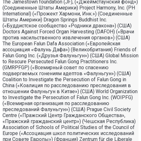
The Jamestown foundation (JF), («Джеймстаунский фонд»)
(Соединенные Штаты Америки) Project Harmony, Inc. (PH
International) («Прожект Хармони, Инк.») (Соединенные
Штаты Америки) Dragon Springs Buddhist Inc.
(«Буддистское сообщество «Родники дракона») (США)
Doctors Against Forced Organ Harvesting (DAFOH) («Врачи
против насильственного извлечения органов») (США)
The European Falun Dafa Association («Европейская
ассоциация «Фалунь Дафа») (Великобритания) Friends of
Falun Gong Inc. («Друзья Фалуньгун») (США) Global Mission
to Rescure Persecuted Falun Gong Practitioners Inc.
(GMRPFGP) («Всемирный совет по спасению
подвергаемых гонениям адептов «Фалуньгун») (США)
Coalition to Investigate the Persecution of Falun Gong in
China («Коалиция по расследованию преследования в
отношении Фалуньгун в Китае») (США) World Organization
to Investigate the Persecution of Falun Gong Inc. (WOIPFG)
(«Всемирная организация по расследованию
преследований Фалуньгун») (США) Prague Civil Society
Centre («Пражский Центр Гражданского Общества»,
«Пражский гражданский центр») (Чешская Республика)
Association of Schools of Political Studies of the Council of
Europe («Ассоциация школ политических исследований
при Совете Европы») (Франция) Zentrum für die Liberale