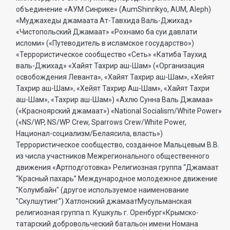
объединение «АУМ Синрике» (AumShinrikyo, AUM, Aleph)
«Муджахеды джамаата Ат-Тавхида Валь-Джихад»
«Чистопольский Джамаат» «Рохнамо ба суи давлати
исломи» («Путеводитель в исламское государство»)
«Террористическое сообщество «Сеть» «Катиба Таухид
валь-Джихад» «Хайят Тахрир аш-Шам» («Организация
освобождения Леванта», «Хайят Тахрир аш-Шам», «Хейят
Тахрир аш-Шам», «Хейят Тахрир Аш-Шам», «Хайят Тахри
аш-Шам», «Тахрир аш-Шам») «Ахлю Сунна Валь Джамаа»
(«Красноярский джамаат») «National Socialism/White Power»
(«NS/WP, NS/WP Crew, Sparrows Crew/White Power,
Национал-социализм/Белаясила, власть»)
Террористическое сообщество, созданное Мальцевым В.В.
из числа участников Межрегионального общественного
движения «Артподготовка» Религиозная группа “Джамаат
“Красный пахарь” Международное молодежное движение
"Колумбайн" (другое используемое наименование
"Скулшутинг") Хатлонский джамаатМусульманская
религиозная группа п. Кушкуль г. Оренбург«Крымско-
татарский добровольческий батальон имени Номана