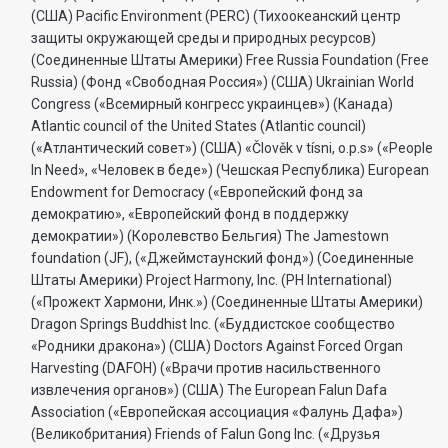
(США) Pacific Environment (PERC) (Тихоокеанский центр
защиты окружающей среды и природных ресурсов)
(Соединенные Штаты Америки) Free Russia Foundation (Free
Russia) (Фонд «Свободная Россия») (США) Ukrainian World
Congress («Всемирный конгресс украинцев») (Канада)
Atlantic council of the United States (Atlantic council)
(«Атлантический совет») (США) «Člověk v tísni, o.p.s» («People
In Need», «Человек в беде») (Чешская Республика) European
Endowment for Democracy («Европейский фонд за
демократию», «Европейский фонд в поддержку
демократии») (Королевство Бельгия) The Jamestown
foundation (JF), («Джеймстаунский фонд») (Соединенные
Штаты Америки) Project Harmony, Inc. (PH International)
(«Прожект Хармони, Инк.») (Соединенные Штаты Америки)
Dragon Springs Buddhist Inc. («Буддистское сообщество
«Родники дракона») (США) Doctors Against Forced Organ
Harvesting (DAFOH) («Врачи против насильственного
извлечения органов») (США) The European Falun Dafa
Association («Европейская ассоциация «Фалунь Дафа»)
(Великобритания) Friends of Falun Gong Inc. («Друзья