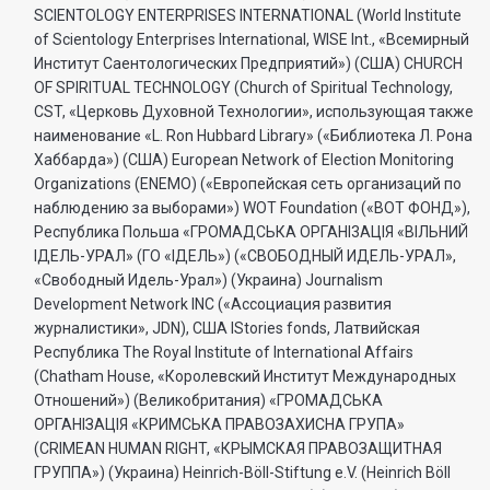
SCIENTOLOGY ENTERPRISES INTERNATIONAL (World Institute
of Scientology Enterprises International, WISE Int., «Всемирный
Институт Саентологических Предприятий») (США) CHURCH
OF SPIRITUAL TECHNOLOGY (Church of Spiritual Technology,
CST, «Церковь Духовной Технологии», использующая также
наименование «L. Ron Hubbard Library» («Библиотека Л. Рона
Хаббарда») (США) European Network of Election Monitoring
Organizations (ENEMO) («Европейская сеть организаций по
наблюдению за выборами») WOT Foundation («ВОТ ФОНД»),
Республика Польша «ГРОМАДСЬКА ОРГАНI3АЦIЯ «ВIЛЬНИЙ
IДЕЛЬ-УРАЛ» (ГО «IДЕЛЬ») («СВОБОДНЫЙ ИДЕЛЬ-УРАЛ»,
«Свободный Идель-Урал») (Украина) Journalism
Development Network INC («Ассоциация развития
журналистики», JDN), США IStories fonds, Латвийская
Республика The Royal Institute of International Affairs
(Chatham House, «Королевский Институт Международных
Отношений») (Великобритания) «ГРОМАДСЬКА
ОРГАНIЗАЦIЯ «КРИМСЬКА ПРАВОЗАХИСНА ГРУПА»
(CRIMEAN HUMAN RIGHT, «КРЫМСКАЯ ПРАВОЗАЩИТНАЯ
ГРУППА») (Украина) Heinrich-Böll-Stiftung e.V. (Heinrich Böll