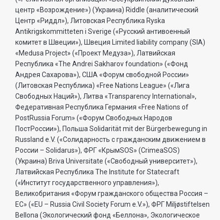
центр «Возрождение») (Украина) Riddle (аналитический
Центр «Риддл»), Литовская Республика Ryska
Antikrigskommitteten i Sverige («Русский антивоенный
комитет в Швеции»), Швеция Limited liability company (SIA)
«Medusa Project» («Проект Медуза»), Латвийская
Республика «The Andrei Sakharov foundation» («Фонд
Андрея Сахарова»), США «Форум свободной России»
(Литовская Республика) «Free Nations League» («Лига
Свободных Наций»), Литва «Transparеncy International»,
Федеративная Республика Германия «Free Nations of
PostRussia Forum» («Форум Свободных Народов
ПостРоссии»), Польша Solidarität mit der Bürgerbewegung in
Russland e.V. («Солидарность с гражданским движением в
России – Solidarus»), ФРГ «КрымSOS» (CrimeaSOS)
(Украина) Briva Universitate («Свободный университет»),
Латвийская Республика The Institute for Statecraft
(«Институт государственного управления»),
Великобритания «Форум гражданского общества Россия –
ЕС» («EU – Russia Civil Society Forum e.V.»), ФРГ Miljøstiftelsen
Bellona (Экологический фонд «Беллона», Экологическое