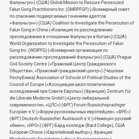
Фалуньгун») (США) Global Mission to Rescure Persecuted
Falun Gong Practitioners Inc. (GMRPFGP) («Всемирный совет
по спасению подвергаемых гонениям адептов
«Фалуньгун») (США) Coalition to Investigate the Persecution of
Falun Gong in China («Коалиция по расследованию
преследования в отношении Фалуньгун в Китае») (США)
World Organization to Investigate the Persecution of Falun
Gong Inc. (WOIPFG) («Всемирная организация по
расследованию преследований Фалуньгун») (США) Prague
Civil Society Centre («Пражский Центр Гражданского
Общества», «Пражский гражданский центр») (Чешская
Республика) Association of Schools of Political Studies of the
Council of Europe («Ассоциация школ политических
исследований при Совете Европы») (Франция) Zentrum für
die Liberale Moderne GmbH («Центр либеральной
современности», «ЦЛС») (ФРГ) Forum Russischsprachiger
Europäer e.V. («Форум русскоязычных европейцев», «ФРЕ»)
(ФРГ) Deutsch-Russischer Austausch e.V. («Немецко-русский
обмен», «НРО») (ФРГ) Бард колледж (Bard College), США
European Choice («Европейский выбор»), Франция
Khodorkovsky Foundation («Фонд Ходорковского»),