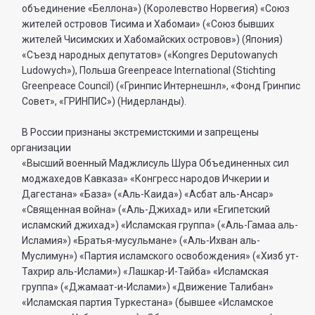
объединение «Беллона») (Королевство Норвегия) «Союз
жителей островов Тисима и Хабомаи» («Союз бывших
жителей Чисимских и Хабомайских островов») (Япония)
«Съезд народных депутатов» («Kongres Deputowanych
Ludowych»), Польша Greenpeace International (Stichting
Greenpeace Council) («Гринпис Интернешнл», «Фонд Гринпис
Совет», «ГРИНПИС») (Нидерланды).
В России признаны экстремистскими и запрещены
организации
«Высший военный Маджлисуль Шура Объединенных сил
моджахедов Кавказа» «Конгресс народов Ичкерии и
Дагестана» «База» («Аль-Каида») «Асбат аль-Ансар»
«Священная война» («Аль-Джихад» или «Египетский
исламский джихад») «Исламская группа» («Аль-Гамаа аль-
Исламия») «Братья-мусульмане» («Аль-Ихван аль-
Муслимун») «Партия исламского освобождения» («Хизб ут-
Тахрир аль-Ислами») «Лашкар-И-Тайба» «Исламская
группа» («Джамаат-и-Ислами») «Движение Талибан»
«Исламская партия Туркестана» (бывшее «Исламское