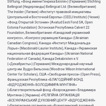
Stiftung, «Фонд имени Генриха Бёлля») (Германия) Stichting
Bellingcat (Нидерланды) Bellingcat Ltd. (Великобритания)
The Insider (Латвия) «Институт правовой инициативы
Центральной и Восточной Европы» (CEELI Institute) (Чехия)
«Фонд Открытой Эстонии» (Avatud Eesti Fond SA, Open
Estonia Foundation) Эстонская Республика Calvert 22
Foundation, Великобритания «Канадский украинский
конгресс», «Конгресс украинцев Канады» (Ukrainian
Canadian Congress), Канада «Институт Макдональда-
Лорье» (Macdonald-Laurier Institute), Канада «Украинская
национальная федерация Канады» (Ukrainian National
Federation of Canada), Канада Dekabristen e.V.
(«Декабристы») (Германия) Международный научный
центр им. Вудро Вильсона (Woodrow Wilson International
Center for Scholars), США «Свободная пресса» (Open Press),
Французская Республика «БЛАГОДIЙНИЙ ФОНД
«ВIДРОДЖЕННЯ» ВОЛОДИМИРА МУНТЯНА»
(«Благотворительный фонд «Возрождение» Владимира
Мунтяна») (Украина) «РЕЛIГIЙНА ОРГАНIЗАЦIЯ
«ВСЕУКРАIНСЬКИЙ ДУХОВНИЙ ЦЕНТР «ВIДРОДЖЕННЯ»
(«Религиозная организация «Всеукраинский духовный