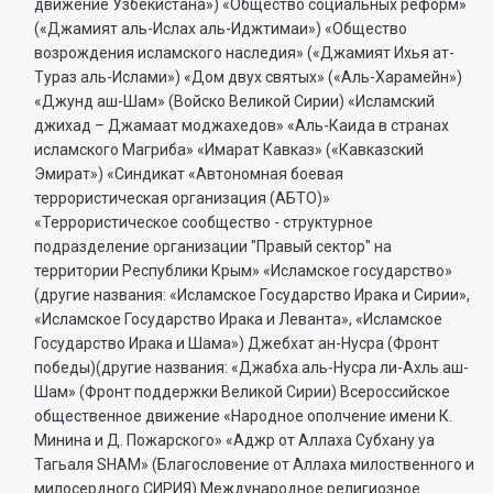
движение Узбекистана») «Общество социальных реформ»
(«Джамият аль-Ислах аль-Иджтимаи») «Общество
возрождения исламского наследия» («Джамият Ихья ат-
Тураз аль-Ислами») «Дом двух святых» («Аль-Харамейн»)
«Джунд аш-Шам» (Войско Великой Сирии) «Исламский
джихад – Джамаат моджахедов» «Аль-Каида в странах
исламского Магриба» «Имарат Кавказ» («Кавказский
Эмират») «Синдикат «Автономная боевая
террористическая организация (АБТО)»
«Террористическое сообщество - структурное
подразделение организации "Правый сектор" на
территории Республики Крым» «Исламское государство»
(другие названия: «Исламское Государство Ирака и Сирии»,
«Исламское Государство Ирака и Леванта», «Исламское
Государство Ирака и Шама») Джебхат ан-Нусра (Фронт
победы)(другие названия: «Джабха аль-Нусра ли-Ахль аш-
Шам» (Фронт поддержки Великой Сирии) Всероссийское
общественное движение «Народное ополчение имени К.
Минина и Д. Пожарского» «Аджр от Аллаха Субхану уа
Тагьаля SHAM» (Благословение от Аллаха милоственного и
милосердного СИРИЯ) Международное религиозное