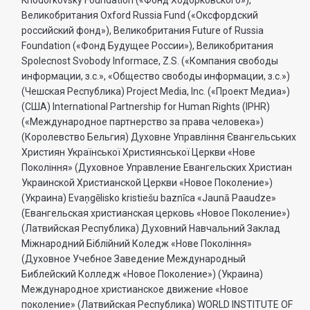
Великобритания Oxford Russia Fund («Оксфордский
российский фонд»), Великобритания Future of Russia
Foundation («Фонд Будущее России»), Великобритания
Spolecnost Svobody Informace, Z.S. («Компания свободы
информации, з.с.», «Общество свободы информации, з.с.»)
(Чешская Республика) Project Media, Inc. («Проект Медиа»)
(США) International Partnership for Human Rights (IPHR)
(«Международное партнерство за права человека»)
(Королевство Бельгия) Духовне Управлiння Євангельських
Християн Української Християнської Церкви «Нове
Поколiння» (Духовное Управление Евангельских Христиан
Украинской Христианской Церкви «Новое Поколение»)
(Украина) Evaņgēlisko kristiešu baznīca «Jaunā Paaudze»
(Евангельская христианская церковь «Новое Поколение»)
(Латвийская Республика) Духовний Навчальний Заклад
Міжнародний Біблійний Коледж «Нове Покоління»
(Духовное Учебное Заведение Международный
Библейский Колледж «Новое Поколение») (Украина)
Международное христианское движение «Новое
поколение» (Латвийская Республика) WORLD INSTITUTE OF