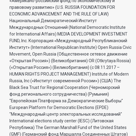
«Американо-российский фонд по экономическому и
правовому развитию» (U.S. RUSSIA FOUNDATION FOR
ECONOMIC ADVANCEMENT AND THE RULE OF LAW)
Национальный Демократический Институт
Международных Отношений (National Democratic Institute
for International Affairs) MEDIA DEVELOPMENT INVESTMENT
FUND, Inc. Корпорация «Международный Республиканский
Институт» (International Republican Institute) Open Russia Civic
Movement, Open Russia (Общественное сетевое движение
«Открытая Россия») (Великобритания) OR (Otkrytaya Rossia)
(«Открытая Россия») (Великобритания) (с 08.11.2017 –
HUMAN RIGHTS PROJECT MANAGEMENT) Institute of Modern
Russia, Inc («Институт современной России») (США) The
Black Sea Trust for Regional Cooperation (Черноморский
фонд регионального сотрудничества) (Румыния)
"Европейская Платформа за Демократические Выборы"
European Platform for Democratic Elections (EPDE)
"Международный центр электоральных исследований"
International elections study center (IESC) (Литовская
Республика) The German Marshall Fund of the United States
(GMF) (Германский фонд Маршалла Соединенных Штатов)