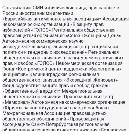
Организации, СМИ и физические лица, признанные в
России иностранными агентами
«Евразийская антимонопольная ассоциация» Ассоциация некоммерческих организаций «В защиту прав избирателей «ГОЛОС» Региональная общественная правозащитная организация «Союз «Женщины Дона» Автономная некоммерческая научно- исследовательская организация «Центр социальной политики и гендерных исследований» Региональная общественная организация в защиту демократических прав и свобод «ГОЛОС» Некоммерческая организация Фонд «Костромской центр поддержки общественных инициатив» Калининградская региональная общественная организация «Экозащита!-Женсовет» Фонд содействия защите прав и свобод граждан «Общественный вердикт» Межрегиональная общественная организация Правозащитный Центр «Мемориал» Автономная некоммерческая организация «Юристы за конституционные права и свободы» Межрегиональная Ассоциация правозащитных общественных объединений «Правозащитная ассоциация» Санкт-Петербургская региональная общественная правозащитная организация «Солдатские матери Санкт-Петербурга» Фонд «Институт Развития Свободы Информации» Автономная некоммерческая организация «Научный центр международных исследований «ПИР» Ассоциация «Партнерство для развития» (Саратовская региональная общественная благотворительная организация) Частное учреждение «Информационное агентство МЕМО. РУ» Некоммерческое партнерство «Институт региональной прессы» Автономная некоммерческая организация «Московская школа гражданского просвещения» Архангельская региональная общественная организация социально- психологической и правовой помощи лесбиянкам, геям, бисексуалам и трансгендерам (ЛГБТ) «Ракурс» Карачаево-Черкесская Республиканская молодежная общественная организация «Союз молодых политологов» Общероссийское общественное движение защиты прав человека «За права человека» Краснодарская краевая общественная организация выпускников вузов Калининградская региональная общественная организация «Правозащитный центр» Региональная общественная организация «Общественная комиссия по сохранению наследия академика Сахарова» Санкт-Петербургская правозащитная общественная организация «Лига избирательниц» Фонд поддержки свободы прессы Санкт-Петербургская общественная правозащитная организация «Гражданский контроль» Автономная некоммерческая организация информационных и правовых услуг «Ресурсный правозащитный центр» Межрегиональная общественная правозащитная организация «Человек и Закон» Автономная некоммерческая организация «Центр социального проектирования «Возрождение» Межрегиональная общественная организация «Информационно- просветительский центр «Мемориал» Межрегиональная общественная организация «Комитет против пыток» «Частное учреждение в Санкт- Петербурге по административной поддержке реализации программ и проектов Совета Министров северных стран» Автономная некоммерческая правозащитная организация «Молодежный центр консультации и тренинга» Еврейское областное региональное отделение Общероссийской общественной организации «Муниципальная Академия» Некоммерческое партнерство «Институт развития прессы-Сибирь» Мурманская региональная общественная организация «Центр социально-психологической помощи и правовой поддержки жертв дискриминации и гомофобии «Максимум» Межрегиональный общественный фонд содействия развитию гражданского общества «ГОЛОС – Поволжье» Межрегиональная благотворительная общественная организация «Сибирский экологический центр» Фонд «Центр гражданского анализа и независимых исследований «ГРАНИ» Городская общественная организация «Самарский центр гендерных исследований» Региональный Фонд «Центр Защиты Прав Средств Массовой Информации» Челябинский региональный благотворительный общественный фонд «За природу» Челябинское региональное экологическое общественное движение «За природу» Общественное региональное движение «Новгородский Женский Парламент» Самарская региональная общественная организация содействия гармонизации межнациональных отношений «АЗЕРБАЙДЖАН» Мурманская региональная молодежная общественная организация «Гуманистическое движение молодежи» Мурманская региональная общественная экологическая организация «Беллона-Мурманск» Частное учреждение дополнительного профессионального образования «Учебный центр экологии и безопасности» Фонд поддержки социальных проектов «Миграция XXI век» Ростовская городская общественная организация «ЭКО-ЛОГИКА» Автономная некоммерческая организация «Центр антикоррупционных исследований и инициатив «Трансперенси Интернешнл-Р» Озерская городская социально- экологическая общественная организация «Планета надежд» Новосибирский областной общественный фонд «Фонд защиты прав потребителей» Региональная общественная благотворительная организация помощи беженцам и мигрантам «Гражданское содействие» Фонд поддержки расследовательской журналистики – Фонд 19/29 Калининградская региональная общественная организация информационно-правовых программ «Женская лига» Автономная некоммерческая организация «Мемориальный центр истории политических репрессий «Пермь-36» Ассоциация «Экспертно-правовое партнерство «Союз» Некоммерческое партнерство «Клуб бухгалтеров и аудиторов некоммерческих организаций» «Частное учреждение в Калининграде по административной поддержке реализации программ и проектов Совета Министров северных стран» Межрегиональная благотворительная общественная организация «Центр развития некоммерческих организаций» Негосударственное образовательное учреждение дополнительного профессионального образования (повышение квалификации) специалистов «АКАДЕМИЯ ПО ПРАВАМ ЧЕЛОВЕКА» Свердловская региональная общественная организация «Сутяжник» Нижегородская региональная общественная организация «Экологический центр «Дронт» ФОНД НЕКОММЕРЧЕСКИХ ПРОГРАММ ДМИТРИЯ ЗИМИНА «ДИНАСТИЯ» НЕКОММЕРЧЕСКАЯ ОРГАНИЗАЦИЯ НАУЧНЫЙ ФОНД ТЕОРЕТИЧЕСКИХ И ПРИКЛАДНЫХ ИССЛЕДОВАНИЙ «ЛИБЕРАЛЬНАЯ МИССИЯ» Территориальное объединение работодателей «Ефремовский районный союз промышленников и предпринимателей» Региональная общественная организация «Центр независимых исследователей Республики Алтай» ФОНД "СИБИРСКИЙ ЦЕНТР ПОДДЕРЖКИ ОБЩЕСТВЕННЫХ ИНИЦИАТИВ" РЕСПУБЛИКАНСКАЯ МОЛОДЕЖНАЯ ОБЩЕСТВЕННАЯ ОРГАНИЗАЦИЯ «НУОРИ КАРЬЯЛА» («МОЛОДАЯ КАРЕЛИЯ) МЕЖРЕГИОНАЛЬНЫЙ ОБЩЕСТВЕННЫЙ ФОНД МИРА НА ЮГЕ И СЕВЕРНОМ КАВКАЗЕ Автономная некоммерческая организация «Центр независимых социологических исследований» Автономная некоммерческая организация «Центр информации «ФРИИНФОРМ» Региональная общественная организация содействия охране репродуктивного здоровья граждан «Народонаселение и Развитие» Алтайская краевая общественная организация «Геблеровское экологическое общество» АССОЦИАЦИЯ «СОДЕЙСТВИЕ В ПРАВОВОЙ ЗАЩИТЕ НАСЕЛЕНИЯ «ПРАВОВАЯ ОСНОВА» Межрегиональная общественная организация «Северная природоохранная коалиция» КОМИ РЕГИОНАЛЬНАЯ ОБЩЕСТВЕННАЯ ОРГАНИЗАЦИЯ «КОМИССИЯ ПО ЗАЩИТЕ ПРАВ ЧЕЛОВЕКА «МЕМОРИАЛ» Алтайский краевой эколого- культурный общественный фонд «Алтай-21век» МЕЖРЕГИОНАЛЬНЫЙ ОБЩЕСТВЕННЫЙ ФОНД СОДЕЙСТВИЯ РАЗВИТИЮ ГРАЖДАНСКОГО ОБЩЕСТВА «ГОЛОС – УРАЛ» ФОНД ПОДДЕРЖКИ СРЕДСТВ МАССОВОЙ ИНФОРМАЦИИ «СРЕДА» Нижегородская областная социально- экологическая общественная организация «Зеленый мир» ФОНД «ГРАЖДАНСКОЕ ДЕЙСТВИЕ» Некоммерческое партнерство «Альянс фондов местных сообществ Пермского края» Кабардино-Балкарский республиканский общественный правозащитный центр Региональное отделение Общероссийского общественного движения «За права человека» ЧЕЧЕНСКАЯ РЕГИОНАЛЬНАЯ ОБЩЕСТВЕННАЯ ОРГАНИЗАЦИЯ «ПРАВОЗАЩИТНЫЙ ЦЕНТР ЧЕЧЕНСКОЙ РЕСПУБЛИКИ» Межрегиональный общественный экологический фонд «ИСАР-СИБИРЬ» ОБЩЕСТВЕННАЯ ОРГАНИЗАЦИЯ «ПЕРМСКИЙ РЕГИОНАЛЬНЫЙ ПРАВОЗАЩИТНЫЙ ЦЕНТР» Региональная общественная организация по улучшению качества жизни общества «Сибирская линия жизни» Фонд в поддержку демократии «ГОЛОС» Региональная общественная организация «Еврейский общинный культурный центр Рязанской области «Хесед-Тшува» Региональная общественная организация «Экологическая вахта Сахалина» Региональная общественная организация «Экологическая вахта Сахалина» Автономная некоммерческая организация «Информационно- исследовательский центр «Ясавэй Манзара» Межрегиональная общественная благотворительная организация «Общество защиты прав потребителей и охраны окружающей среды «ПРИНЦИПЪ» Автономная некоммерческая организация «Дальневосточный центр развития гражданских инициатив и социального партнерства» Союз общественных объединений «Российский исследовательский центр по правам человека» Фонд содействия развитию гражданского общества и правам человека «Женщины Дона» Красноярское региональное экологическое общественное движение «Друзья сибирских лесов» Омская городская общественная организация «Фотоклуб «Со-бытие» Региональное общественное учреждение научно-информационный центр «МЕМОРИАЛ» Иркутская региональная общественная организация «Байкальская Экологическая Волна» Некоммерческая организация «Фонд защиты гласности» Автономная некоммерческая организация «Институт прав человека» Межрегиональная общественная организация «Центр содействия коренным малочисленным народам Севера» Местная общественная благотворительная экологическая организация Зеленый Мир Автономная некоммерческая организация «Правозащитная организация «МАШР» Калининградская региональная общественная организация содействия развитию женского сообщества «Мир женщины» Региональная общественная организация «Информационно- исследовательский центр «Панорама» Забайкальское краевое общественное учреждение «Общественный экологический центр «Даурия» Городская общественная организация «Екатеринбургское общество «МЕМОРИАЛ» Межрегиональная общественная организация «Комитет по предотвращению пыток» Межрегиональная общественная организация «Бюро общественных расследований» Нижегородская региональная общественная организация «Институт прогнозирования и урегулирования политических конфликтов» Городская общественная организация «Рязанское историко- просветительское и правозащитное общество «Мемориал» (Рязанский Мемориал) Санкт-Петербургская общественная организация «Общество содействия социальной защите граждан «Петербургская ЭГИДА» Челябинский региональный орган общественной самодеятельности