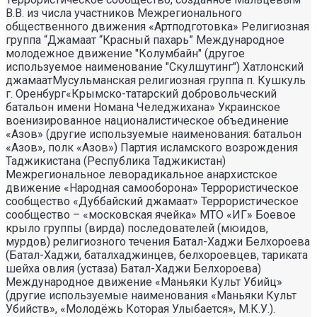
В.В. из числа участников Межрегионального
общественного движения «Артподготовка» Религиозная
группа “Джамаат “Красный пахарь” Международное
молодежное движение "Колумбайн" (другое
используемое наименование "Скулшутинг") Хатлонский
джамаатМусульманская религиозная группа п. Кушкуль
г. Оренбург«Крымско-татарский добровольческий
батальон имени Номана Челеджихана» Украинское
военизированное националистическое объединение
«Азов» (другие используемые наименования: батальон
«Азов», полк «Азов») Партия исламского возрождения
Таджикистана (Республика Таджикистан)
Межрегиональное леворадикальное анархистское
движение «Народная самооборона» Террористическое
сообщество «Дуббайский джамаат» Террористическое
сообщество – «московская ячейка» МТО «ИГ» Боевое
крыло группы (вирда) последователей (мюидов,
мурдов) религиозного течения Батал-Хаджи Белхороева
(Батал-Хаджи, баталхаджинцев, белхороевцев, тариката
шейха овлия (устаза) Батал-Хаджи Белхороева)
Международное движение «Маньяки Культ Убийц»
(другие используемые наименования «Маньяки Культ
Убийств», «Молодёжь Которая Улыбается», М.К.У.).