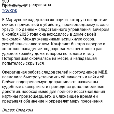
500
Смотреть все результаты
Просмотров
TG
VK
OK
В Мариуполе задержана женщина, которую следствие
считает причастной к убийству, произошедшему в селе
Урзуф. По данным следственного управления, вечером
6 ноября 2025 года она находилась в доме своей
знакомой. Между женщинами вспыхнула ссора,
усугублённая алкоголем. Конфликт быстро перерос в
жестокое нападение: подозреваемая несколько раз
ударила хозяйку дома топором по голове и телу.
Потерпевшая скончалась на месте, а нападавшая
попыталась скрыться.
Оперативная работа следователей и сотрудников МВД
позволила быстро установить её личность и найти её.
Сейчас подозреваемую допрашивают, назначены
судебные экспертизы и проводятся дополнительные
действия, необходимые для полного восстановления
картины произошедшего. В ближайшее время ей
предъявят обвинение и определят меру пресечения.
Видео: Следком