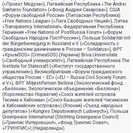
(«Проект Медуза»), Латвийская Республика «The Andrei
Sakharov foundation» («Фонд Андрея Сахарова»), США
«Форум свободной России» (Литовская Республика)
«Free Nations League» («Лига Свободных Наций»), Литва
«Transparеncy International», Федеративная Республика
Германия «Free Nations of PostRussia Forum» («Форум
Свободных Народов ПостРоссии»), Польша Solidarität mit
der Bürgerbewegung in Russland e.V. («Солидарность с
гражданским движением в России – Solidarus»), ФРГ
«КрымSOS» (CrimeaSOS) (Украина) Briva Universitate
(«Свободный университет»), Латвийская Республика The
Institute for Statecraft («Институт государственного
управления»), Великобритания «Форум гражданского
общества Россия – ЕС» («EU – Russia Civil Society Forum
e.V.»), ФРГ Miljøstiftelsen Bellona (Экологический фонд
«Беллона», Экологическое объединение «Беллона»)
(Королевство Норвегия) «Союз жителей островов
Тисима и Хабомаи» («Союз бывших жителей Чисимских
и Хабомайских островов») (Япония) «Съезд народных
депутатов» («Kongres Deputowanych Ludowych»), Польша
Greenpeace International (Stichting Greenpeace Council)
(«Гринпис Интернешнл», «Фонд Гринпис Совет»,
«ГРИНПИС») (Нидерланды).