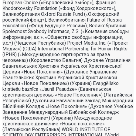
European Choice («Европейский выбор»), Франция
Khodorkovsky Foundation («Фонд Ходорковского»),
Великобритания Oxford Russia Fund («Оксфордский
российский фонд»), Великобритания Future of Russia
Foundation («Фонд Будущее России»), Великобритания
Spolecnost Svobody Informace, Z.S. («Компания свободы
информации, з.с.», «Общество свободы информации,
з.с.») (Чешская Республика) Project Media, Inc. («Проект
Медиа») (США) International Partnership for Human Rights
(IPHR) («Международное партнерство за права
человека») (Королевство Бельгия) Духовне Управлiння
Євангельських Християн Української Християнської
Церкви «Нове Поколiння» (Духовное Управление
Евангельских Христиан Украинской Христианской
Церкви «Новое Поколение») (Украина) Evaņgēlisko
kristiešu baznīca «Jaunā Paaudze» (Евангельская
христианская церковь «Новое Поколение») (Латвийская
Республика) Духовний Навчальний Заклад Міжнародний
Біблійний Коледж «Нове Покоління» (Духовное Учебное
Заведение Международный Библейский Колледж
«Новое Поколение») (Украина) Международное
христианское движение «Новое поколение»
(Латвийская Республика) WORLD INSTITUTE OF
SCIENTOLOGY ENTERPRISES INTERNATIONAL (World