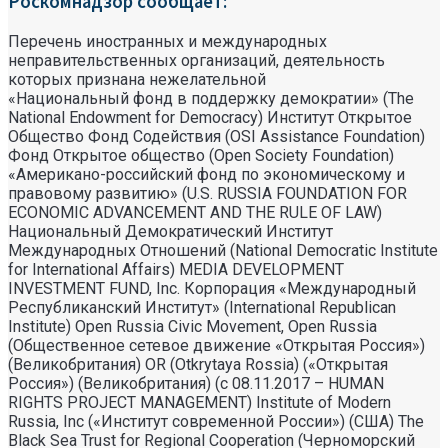
Роскомнадзор сообщает:
Перечень иностранных и международных
неправительственных организаций, деятельность
которых признана нежелательной
«Национальный фонд в поддержку демократии» (The
National Endowment for Democracy) Институт Открытое
Общество Фонд Содействия (OSI Assistance Foundation)
Фонд Открытое общество (Open Society Foundation)
«Американо-российский фонд по экономическому и
правовому развитию» (U.S. RUSSIA FOUNDATION FOR
ECONOMIC ADVANCEMENT AND THE RULE OF LAW)
Национальный Демократический Институт
Международных Отношений (National Democratic Institute
for International Affairs) MEDIA DEVELOPMENT
INVESTMENT FUND, Inc. Корпорация «Международный
Республиканский Институт» (International Republican
Institute) Open Russia Civic Movement, Open Russia
(Общественное сетевое движение «Открытая Россия»)
(Великобритания) OR (Otkrytaya Rossia) («Открытая
Россия») (Великобритания) (с 08.11.2017 – HUMAN
RIGHTS PROJECT MANAGEMENT) Institute of Modern
Russia, Inc («Институт современной России») (США) The
Black Sea Trust for Regional Cooperation (Черноморский