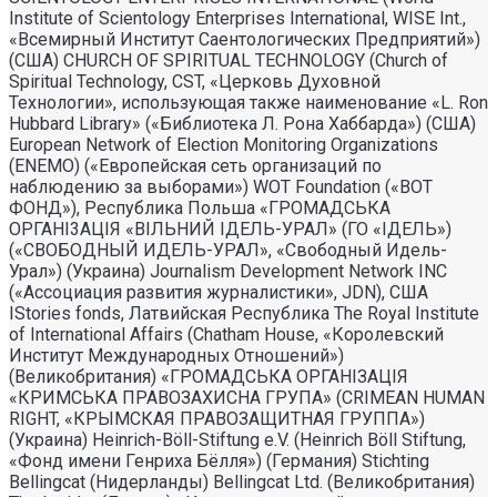
Institute of Scientology Enterprises International, WISE Int.,
«Всемирный Институт Саентологических Предприятий»)
(США) CHURCH OF SPIRITUAL TECHNOLOGY (Church of
Spiritual Technology, CST, «Церковь Духовной
Технологии», использующая также наименование «L. Ron
Hubbard Library» («Библиотека Л. Рона Хаббарда») (США)
European Network of Election Monitoring Organizations
(ENEMO) («Европейская сеть организаций по
наблюдению за выборами») WOT Foundation («ВОТ
ФОНД»), Республика Польша «ГРОМАДСЬКА
ОРГАНI3АЦIЯ «ВIЛЬНИЙ IДЕЛЬ-УРАЛ» (ГО «IДЕЛЬ»)
(«СВОБОДНЫЙ ИДЕЛЬ-УРАЛ», «Свободный Идель-
Урал») (Украина) Journalism Development Network INC
(«Ассоциация развития журналистики», JDN), США
IStories fonds, Латвийская Республика The Royal Institute
of International Affairs (Chatham House, «Королевский
Институт Международных Отношений»)
(Великобритания) «ГРОМАДСЬКА ОРГАНIЗАЦIЯ
«КРИМСЬКА ПРАВОЗАХИСНА ГРУПА» (CRIMEAN HUMAN
RIGHT, «КРЫМСКАЯ ПРАВОЗАЩИТНАЯ ГРУППА»)
(Украина) Heinrich-Böll-Stiftung e.V. (Heinrich Böll Stiftung,
«Фонд имени Генриха Бёлля») (Германия) Stichting
Bellingcat (Нидерланды) Bellingcat Ltd. (Великобритания)