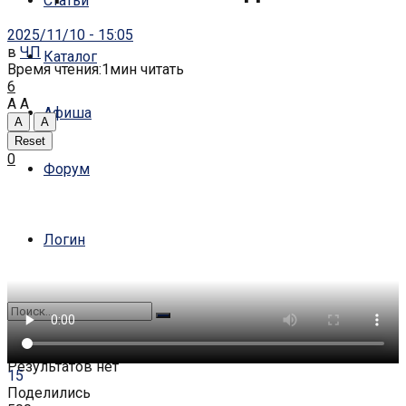
Статьи
2025/11/10 - 15:05
в
ЧП
Каталог
Время чтения:1мин читать
6
A
A
Афиша
A
A
Reset
0
Форум
Логин
Результатов нет
15
Поделились