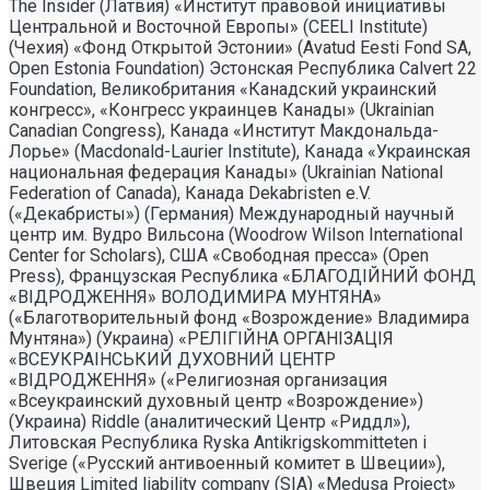
The Insider (Латвия) «Институт правовой инициативы
Центральной и Восточной Европы» (CEELI Institute)
(Чехия) «Фонд Открытой Эстонии» (Avatud Eesti Fond SA,
Open Estonia Foundation) Эстонская Республика Calvert 22
Foundation, Великобритания «Канадский украинский
конгресс», «Конгресс украинцев Канады» (Ukrainian
Canadian Congress), Канада «Институт Макдональда-
Лорье» (Macdonald-Laurier Institute), Канада «Украинская
национальная федерация Канады» (Ukrainian National
Federation of Canada), Канада Dekabristen e.V.
(«Декабристы») (Германия) Международный научный
центр им. Вудро Вильсона (Woodrow Wilson International
Center for Scholars), США «Свободная пресса» (Open
Press), Французская Республика «БЛАГОДIЙНИЙ ФОНД
«ВIДРОДЖЕННЯ» ВОЛОДИМИРА МУНТЯНА»
(«Благотворительный фонд «Возрождение» Владимира
Мунтяна») (Украина) «РЕЛIГIЙНА ОРГАНIЗАЦIЯ
«ВСЕУКРАIНСЬКИЙ ДУХОВНИЙ ЦЕНТР
«ВIДРОДЖЕННЯ» («Религиозная организация
«Всеукраинский духовный центр «Возрождение»)
(Украина) Riddle (аналитический Центр «Риддл»),
Литовская Республика Ryska Antikrigskommitteten i
Sverige («Русский антивоенный комитет в Швеции»),
Швеция Limited liability company (SIA) «Medusa Project»