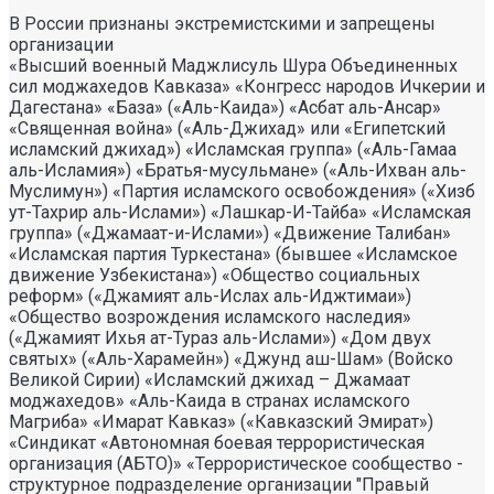
В России признаны экстремистскими и запрещены
организации
«Высший военный Маджлисуль Шура Объединенных
сил моджахедов Кавказа» «Конгресс народов Ичкерии и
Дагестана» «База» («Аль-Каида») «Асбат аль-Ансар»
«Священная война» («Аль-Джихад» или «Египетский
исламский джихад») «Исламская группа» («Аль-Гамаа
аль-Исламия») «Братья-мусульмане» («Аль-Ихван аль-
Муслимун») «Партия исламского освобождения» («Хизб
ут-Тахрир аль-Ислами») «Лашкар-И-Тайба» «Исламская
группа» («Джамаат-и-Ислами») «Движение Талибан»
«Исламская партия Туркестана» (бывшее «Исламское
движение Узбекистана») «Общество социальных
реформ» («Джамият аль-Ислах аль-Иджтимаи»)
«Общество возрождения исламского наследия»
(«Джамият Ихья ат-Тураз аль-Ислами») «Дом двух
святых» («Аль-Харамейн») «Джунд аш-Шам» (Войско
Великой Сирии) «Исламский джихад – Джамаат
моджахедов» «Аль-Каида в странах исламского
Магриба» «Имарат Кавказ» («Кавказский Эмират»)
«Синдикат «Автономная боевая террористическая
организация (АБТО)» «Террористическое сообщество -
структурное подразделение организации "Правый