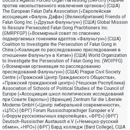
Doctors Against Forced Organ Harvesting (DAFOH) («Врачи
против насильственного извлечения органов») (США)
The European Falun Dafa Association («Европейская
ассоциация «Фалунь Дафа») (Великобритания) Friends of
Falun Gong Inc. («Друзья Фалуньгун») (США) Global Mission
to Rescure Persecuted Falun Gong Practitioners Inc.
(GMRPFGP) («Всемирный совет по спасению
подвергаемых гонениям адептов «Фалуньгун») (США)
Coalition to Investigate the Persecution of Falun Gong in
China («Коалиция по расследованию преследования в
отношении Фалуньгун в Китае») (США) World Organization
to Investigate the Persecution of Falun Gong Inc. (WOIPFG)
(«Всемирная организация по расследованию
преследований Фалуньгун») (США) Prague Civil Society
Centre («Пражский Центр Гражданского Общества»,
«Пражский гражданский центр») (Чешская Республика)
Association of Schools of Political Studies of the Council of
Europe («Ассоциация школ политических исследований
при Совете Европы») (Франция) Zentrum für die Liberale
Moderne GmbH («Центр либеральной современности»,
«ЦЛС») (ФРГ) Forum Russischsprachiger Europäer e.V.
(«Форум русскоязычных европейцев», «ФРЕ») (ФРГ)
Deutsch-Russischer Austausch e.V. («Немецко-русский
обмен», «НРО») (ФРГ) Бард колледж (Bard College), США