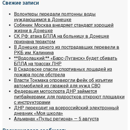
Свежие записи
Волонтеры передали полтонны воды
нуждающимся в Донецке
Собянин: Москва внедряет стандарт хорошей
жизни в Донецке
СК РФ: атака БПЛА на больницу в Донецке
признана терактом
В Донецке одного из пострадавших перевели в
РКБ им. Калинина
**Водолацкий:** «Барс-Луганск» будет сбивать
БПЛА на трассах ЛНР
В Скадовске спасли спортивных лошадей из
пожара после обстрела
Власти Токмака опровергли фейк об изъятии
автомобилей из гаражей для нужд СВО
Федерация мотоспорта ДНР займется
питбайкерами: для подростков откроют площадки
с инструкторами
ДНР переходит на всероссийский электронный
дневник «Моя школа»
Альманах «Пульс региона» — 5 августа