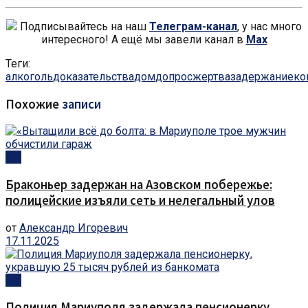
Подписывайтесь на наш
Телеграм-канал
, у нас много
интересного! А ещё мы завели канал в
Max
Теги:
алкоголь
доказательства
дом
допрос
жертва
задержание
ко
Похожие
записи
ЧП
Браконьер задержан на Азовском побережье:
полицейские изъяли сеть и нелегальный улов
от
Александр Игоревич
17.11.2025
ЧП
Полиция Мариуполя задержала пенсионерку,