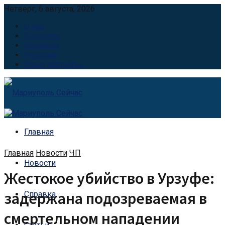
Четверг, 6 августа, 2026
О нас
Контакты
Вакансии
Реклама
Наши партнёры
Главная
Главная
Новости
ЧП
Новости
Жестокое убийство в Урзуфе:
задержана подозреваемая в
Справка
смертельном нападении