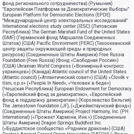
фонд регионального сотрудничества) (Румыния)
"Европейская Платформа за Демократические Выборы"
European Platform for Democratic Elections (EPDE)
"Международный центр электоральных исследований"
International elections study center (IESC) (Литовская
Республика) The German Marshall Fund of the United States
(GMF) (Германский фонд Маршалла Соединенных
Штатов) (США) Pacific Environment (PERC) (Тихоокеанский
центр защиты окружающей среды и природных
ресурсов) (Соединенные Штаты Америки) Free Russia
Foundation (Free Russia) (Фонд «Свободная Россия»)
(США) Ukrainian World Congress («Всемирный конгресс
украинцев») (Канада) Atlantic council of the United States
(Atlantic council) («Атлантический совет») (США) «Člověk v
tísni, o.p.s» («People In Need», «Человек в беде»)
(Чешская Республика) European Endowment for Democracy
(«Европейский фонд за демократию», «Европейский
фонд в поддержку демократии») (Королевство Бельгия)
The Jamestown foundation (JF), («Джеймстаунский фонд»)
(Соединенные Штаты Америки) Project Harmony, Inc. (PH
International) («Прожект Хармони, Инк.») (Соединенные
Штаты Америки) Dragon Springs Buddhist Inc.
(«Буддистское сообщество «Родники дракона») (США)