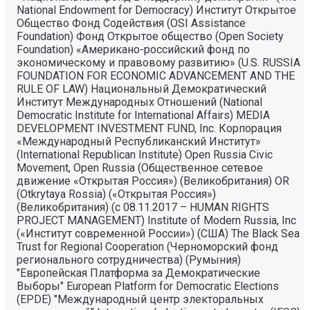
National Endowment for Democracy) Институт Открытое
Общество Фонд Содействия (OSI Assistance
Foundation) Фонд Открытое общество (Open Society
Foundation) «Американо-российский фонд по
экономическому и правовому развитию» (U.S. RUSSIA
FOUNDATION FOR ECONOMIC ADVANCEMENT AND THE
RULE OF LAW) Национальный Демократический
Институт Международных Отношений (National
Democratic Institute for International Affairs) MEDIA
DEVELOPMENT INVESTMENT FUND, Inc. Корпорация
«Международный Республиканский Институт»
(International Republican Institute) Open Russia Civic
Movement, Open Russia (Общественное сетевое
движение «Открытая Россия») (Великобритания) OR
(Otkrytaya Rossia) («Открытая Россия»)
(Великобритания) (с 08.11.2017 – HUMAN RIGHTS
PROJECT MANAGEMENT) Institute of Modern Russia, Inc
(«Институт современной России») (США) The Black Sea
Trust for Regional Cooperation (Черноморский фонд
регионального сотрудничества) (Румыния)
"Европейская Платформа за Демократические
Выборы" European Platform for Democratic Elections
(EPDE) "Международный центр электоральных