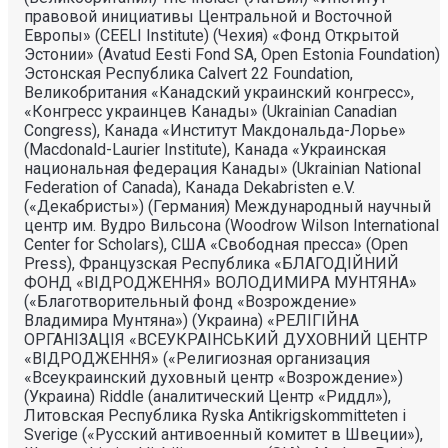
правовой инициативы Центральной и Восточной
Европы» (CEELI Institute) (Чехия) «Фонд Открытой
Эстонии» (Avatud Eesti Fond SA, Open Estonia Foundation)
Эстонская Республика Calvert 22 Foundation,
Великобритания «Канадский украинский конгресс»,
«Конгресс украинцев Канады» (Ukrainian Canadian
Congress), Канада «Институт Макдональда-Лорье»
(Macdonald-Laurier Institute), Канада «Украинская
национальная федерация Канады» (Ukrainian National
Federation of Canada), Канада Dekabristen e.V.
(«Декабристы») (Германия) Международный научный
центр им. Вудро Вильсона (Woodrow Wilson International
Center for Scholars), США «Свободная пресса» (Open
Press), Французская Республика «БЛАГОДIЙНИЙ
ФОНД «ВIДРОДЖЕННЯ» ВОЛОДИМИРА МУНТЯНА»
(«Благотворительный фонд «Возрождение»
Владимира Мунтяна») (Украина) «РЕЛIГIЙНА
ОРГАНIЗАЦIЯ «ВСЕУКРАIНСЬКИЙ ДУХОВНИЙ ЦЕНТР
«ВIДРОДЖЕННЯ» («Религиозная организация
«Всеукраинский духовный центр «Возрождение»)
(Украина) Riddle (аналитический Центр «Риддл»),
Литовская Республика Ryska Antikrigskommitteten i
Sverige («Русский антивоенный комитет в Швеции»),