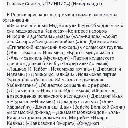
Гринпис Совет», «ГРИНПИС») (Нидерланды).
В России признаны экстремистскими и запрещены
организации
«Высший военный Маджлисуль Шура Объединенных
сил моджахедов Кавказа» «Конгресс народов
Ичкерии и Дагестана» «База» («Аль-Каида») «Асбат
аль-Ансар» «Священная война» («Аль-Джихад» или
«Египетский исламский джихад») «Исламская группа»
(«Аль-Гамаа аль-Исламия») «Братья-мусульмане»
(«Аль-Ихван аль-Муслимун») «Партия исламского
освобождения» («Хизб ут-Тахрир аль-Ислами»)
«Лашкар-И-Тайба» «Исламская группа» («Джамаат-и-
Ислами») «Движение Талибан» «Исламская партия
Туркестана» (бывшее «Исламское движение
Узбекистана») «Общество социальных реформ»
(«Джамият аль-Ислах аль-Иджтимаи») «Общество
возрождения исламского наследия» («Джамият Ихья
ат-Тураз аль-Ислами») «Дом двух святых» («Аль-
Харамейн») «Джунд аш-Шам» (Войско Великой Сирии)
«Исламский джихад – Джамаат моджахедов» «Аль-
Каида в странах исламского Магриба» «Имарат
Кавказ» («Кавказский Эмират») «Синдикат