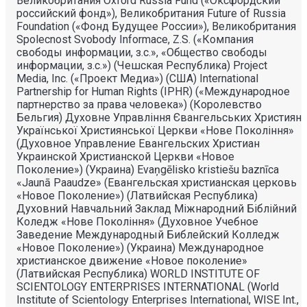
Великобритания Oxford Russia Fund («Оксфордский
российский фонд»), Великобритания Future of Russia
Foundation («Фонд Будущее России»), Великобритания
Spolecnost Svobody Informace, Z.S. («Компания
свободы информации, з.с.», «Общество свободы
информации, з.с.») (Чешская Республика) Project
Media, Inc. («Проект Медиа») (США) International
Partnership for Human Rights (IPHR) («Международное
партнерство за права человека») (Королевство
Бельгия) Духовне Управлiння Євангельських Християн
Української Християнської Церкви «Нове Поколiння»
(Духовное Управление Евангельских Христиан
Украинской Христианской Церкви «Новое
Поколение») (Украина) Evaņgēlisko kristiešu baznīca
«Jaunā Paaudze» (Евангельская христианская церковь
«Новое Поколение») (Латвийская Республика)
Духовний Навчальний Заклад Міжнародний Біблійний
Коледж «Нове Покоління» (Духовное Учебное
Заведение Международный Библейский Колледж
«Новое Поколение») (Украина) Международное
христианское движение «Новое поколение»
(Латвийская Республика) WORLD INSTITUTE OF
SCIENTOLOGY ENTERPRISES INTERNATIONAL (World
Institute of Scientology Enterprises International, WISE Int.,