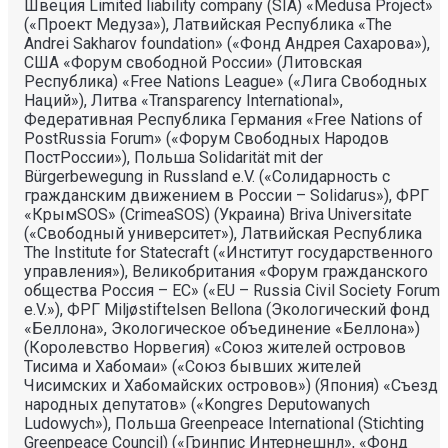
Швеция Limited liability company (SIA) «Medusa Project»
(«Проект Медуза»), Латвийская Республика «The
Andrei Sakharov foundation» («Фонд Андрея Сахарова»),
США «Форум свободной России» (Литовская
Республика) «Free Nations League» («Лига Свободных
Наций»), Литва «Transparеncy International»,
Федеративная Республика Германия «Free Nations of
PostRussia Forum» («Форум Свободных Народов
ПостРоссии»), Польша Solidarität mit der
Bürgerbewegung in Russland e.V. («Солидарность с
гражданским движением в России – Solidarus»), ФРГ
«КрымSOS» (CrimeaSOS) (Украина) Briva Universitate
(«Свободный университет»), Латвийская Республика
The Institute for Statecraft («Институт государственного
управления»), Великобритания «Форум гражданского
общества Россия – ЕС» («EU – Russia Civil Society Forum
e.V.»), ФРГ Miljøstiftelsen Bellona (Экологический фонд
«Беллона», Экологическое объединение «Беллона»)
(Королевство Норвегия) «Союз жителей островов
Тисима и Хабомаи» («Союз бывших жителей
Чисимских и Хабомайских островов») (Япония) «Съезд
народных депутатов» («Kongres Deputowanych
Ludowych»), Польша Greenpeace International (Stichting
Greenpeace Council) («Гринпис Интернешнл», «Фонд