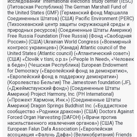
исследований" International elections study center (IESC)
(Литовская Республика) The German Marshall Fund of
the United States (GMF) (Германский фонд Маршалла
Соединенных Штатов) (США) Pacific Environment (PERC)
(Тихоокеанский центр защиты окружающей среды и
природных ресурсов) (Соединенные Штаты Америки)
Free Russia Foundation (Free Russia) (Фонд «Свободная
Россия») (США) Ukrainian World Congress («Всемирный
конгресс украинцев») (Канада) Atlantic council of the
United States (Atlantic council) («Атлантический совет»)
(США) «Člověk v tísni, o.p.s» («People In Need», «Человек
в беде») (Чешская Республика) European Endowment
for Democracy («Европейский фонд за демократию»,
«Европейский фонд в поддержку демократии»)
(Королевство Бельгия) The Jamestown foundation (JF),
(«Джеймстаунский фонд») (Соединенные Штаты
Америки) Project Harmony, Inc. (PH International)
(«Прожект Хармони, Инк.») (Соединенные Штаты
Америки) Dragon Springs Buddhist Inc. («Буддистское
сообщество «Родники дракона») (США) Doctors Against
Forced Organ Harvesting (DAFOH) («Врачи против
насильственного извлечения органов») (США) The
European Falun Dafa Association («Европейская
ассоциация «Фалунь Дафа») (Великобритания) Friends