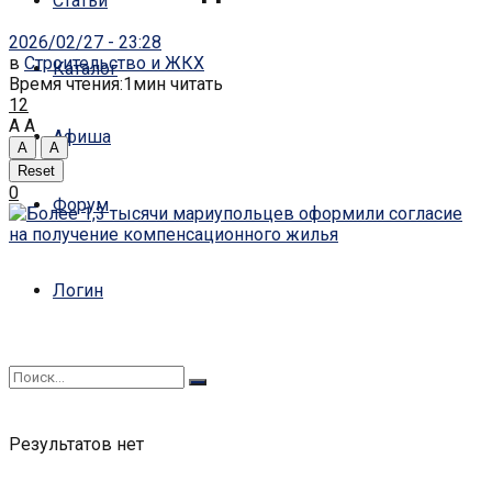
Статьи
2026/02/27 - 23:28
в
Строительство и ЖКХ
Каталог
Время чтения:1мин читать
12
A
A
Афиша
A
A
Reset
0
Форум
Логин
Результатов нет