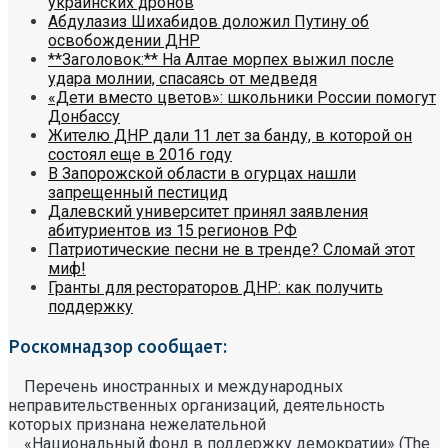
украинских дронов
Абдулазиз Шихабидов доложил Путину об
освобождении ДНР
**Заголовок:** На Алтае морпех выжил после
удара молнии, спасаясь от медведя
«Дети вместо цветов»: школьники России помогут
Донбассу
Жителю ДНР дали 11 лет за банду, в которой он
состоял еще в 2016 году
В Запорожской области в огурцах нашли
запрещенный пестицид
Далевский университет принял заявления
абитуриентов из 15 регионов РФ
Патриотические песни не в тренде? Сломай этот
миф!
Гранты для рестораторов ДНР: как получить
поддержку
Роскомнадзор сообщает:
Перечень иностранных и международных
неправительственных организаций, деятельность
которых признана нежелательной
«Национальный фонд в поддержку демократии» (The