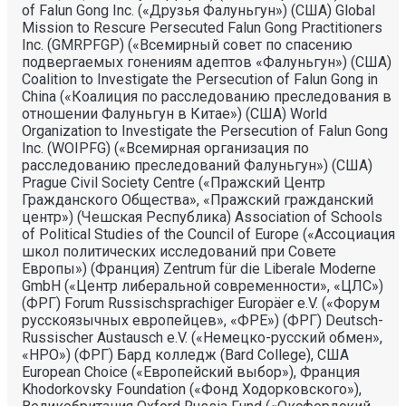
of Falun Gong Inc. («Друзья Фалуньгун») (США) Global
Mission to Rescure Persecuted Falun Gong Practitioners
Inc. (GMRPFGP) («Всемирный совет по спасению
подвергаемых гонениям адептов «Фалуньгун») (США)
Coalition to Investigate the Persecution of Falun Gong in
China («Коалиция по расследованию преследования в
отношении Фалуньгун в Китае») (США) World
Organization to Investigate the Persecution of Falun Gong
Inc. (WOIPFG) («Всемирная организация по
расследованию преследований Фалуньгун») (США)
Prague Civil Society Centre («Пражский Центр
Гражданского Общества», «Пражский гражданский
центр») (Чешская Республика) Association of Schools
of Political Studies of the Council of Europe («Ассоциация
школ политических исследований при Совете
Европы») (Франция) Zentrum für die Liberale Moderne
GmbH («Центр либеральной современности», «ЦЛС»)
(ФРГ) Forum Russischsprachiger Europäer e.V. («Форум
русскоязычных европейцев», «ФРЕ») (ФРГ) Deutsch-
Russischer Austausch e.V. («Немецко-русский обмен»,
«НРО») (ФРГ) Бард колледж (Bard College), США
European Choice («Европейский выбор»), Франция
Khodorkovsky Foundation («Фонд Ходорковского»),