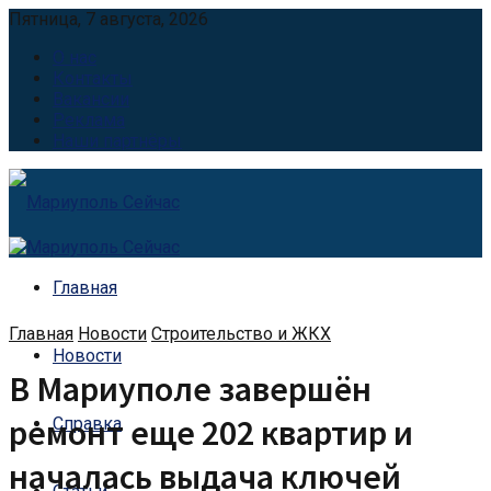
Пятница, 7 августа, 2026
О нас
Контакты
Вакансии
Реклама
Наши партнёры
Главная
Главная
Новости
Строительство и ЖКХ
Новости
В Мариуполе завершён
ремонт еще 202 квартир и
Справка
началась выдача ключей