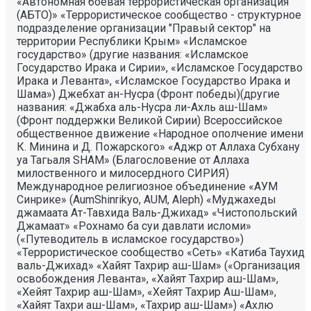
«Автономная боевая террористическая организация
(АБТО)» «Террористическое сообщество - структурное
подразделение организации "Правый сектор" на
территории Республики Крым» «Исламское
государство» (другие названия: «Исламское
Государство Ирака и Сирии», «Исламское Государство
Ирака и Леванта», «Исламское Государство Ирака и
Шама») Джебхат ан-Нусра (Фронт победы)(другие
названия: «Джабха аль-Нусра ли-Ахль аш-Шам»
(Фронт поддержки Великой Сирии) Всероссийское
общественное движение «Народное ополчение имени
К. Минина и Д. Пожарского» «Аджр от Аллаха Субхану
уа Тагьаля SHAM» (Благословение от Аллаха
милоственного и милосердного СИРИЯ)
Международное религиозное объединение «АУМ
Синрике» (AumShinrikyo, AUM, Aleph) «Муджахеды
джамаата Ат-Тавхида Валь-Джихад» «Чистопольский
Джамаат» «Рохнамо ба суи давлати исломи»
(«Путеводитель в исламское государство»)
«Террористическое сообщество «Сеть» «Катиба Таухид
валь-Джихад» «Хайят Тахрир аш-Шам» («Организация
освобождения Леванта», «Хайят Тахрир аш-Шам»,
«Хейят Тахрир аш-Шам», «Хейят Тахрир Аш-Шам»,
«Хайят Тахри аш-Шам», «Тахрир аш-Шам») «Ахлю