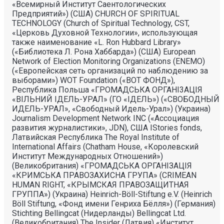
«Всемирный Институт Саентологических
Предприятий») (США) CHURCH OF SPIRITUAL
TECHNOLOGY (Church of Spiritual Technology, CST,
«Церковь Духовной Технологии», использующая
также наименование «L. Ron Hubbard Library»
(«Библиотека Л. Рона Хаббарда») (США) European
Network of Election Monitoring Organizations (ENEMO)
(«Европейская сеть организаций по наблюдению за
выборами») WOT Foundation («ВОТ ФОНД»),
Республика Польша «ГРОМАДСЬКА ОРГАНI3АЦIЯ
«ВIЛЬНИЙ IДЕЛЬ-УРАЛ» (ГО «IДЕЛЬ») («СВОБОДНЫЙ
ИДЕЛЬ-УРАЛ», «Свободный Идель-Урал») (Украина)
Journalism Development Network INC («Ассоциация
развития журналистики», JDN), США IStories fonds,
Латвийская Республика The Royal Institute of
International Affairs (Chatham House, «Королевский
Институт Международных Отношений»)
(Великобритания) «ГРОМАДСЬКА ОРГАНIЗАЦIЯ
«КРИМСЬКА ПРАВОЗАХИСНА ГРУПА» (CRIMEAN
HUMAN RIGHT, «КРЫМСКАЯ ПРАВОЗАЩИТНАЯ
ГРУППА») (Украина) Heinrich-Böll-Stiftung e.V. (Heinrich
Böll Stiftung, «Фонд имени Генриха Бёлля») (Германия)
Stichting Bellingcat (Нидерланды) Bellingcat Ltd.
(Великобритания) The Insider (Латвия) «Институт