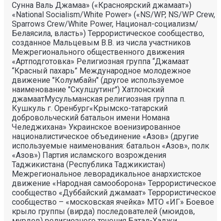
Сунна Валь Джамаа» («Красноярский джамаат»)
«National Socialism/White Power» («NS/WP, NS/WP Crew,
Sparrows Crew/White Power, Национал-социализм/
Белаясила, власть») Террористическое сообщество,
созданное Мальцевым В.В. из числа участников
Межрегионального общественного движения
«Артподготовка» Религиозная группа “Джамаат
“Красный пахарь” Международное молодежное
движение "Колумбайн" (другое используемое
наименование "Скулшутинг") Хатлонский
джамаатМусульманская религиозная группа п.
Кушкуль г. Оренбург«Крымско-татарский
добровольческий батальон имени Номана
Челеджихана» Украинское военизированное
националистическое объединение «Азов» (другие
используемые наименования: батальон «Азов», полк
«Азов») Партия исламского возрождения
Таджикистана (Республика Таджикистан)
Межрегиональное леворадикальное анархистское
движение «Народная самооборона» Террористическое
сообщество «Дуббайский джамаат» Террористическое
сообщество – «московская ячейка» МТО «ИГ» Боевое
крыло группы (вирда) последователей (мюидов,
мурдов) религиозного течения Батал-Хаджи