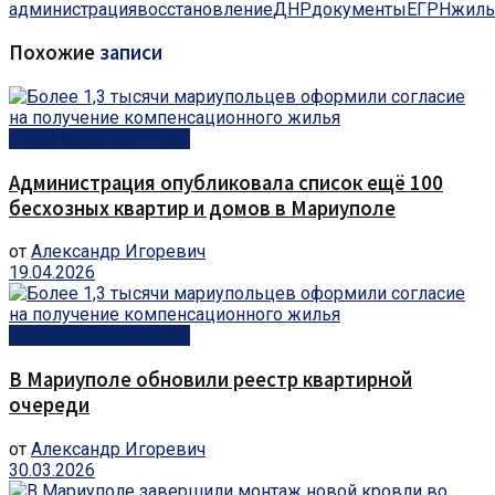
администрация
восстановление
ДНР
документы
ЕГРН
жиль
Похожие
записи
Строительство и ЖКХ
Администрация опубликовала список ещё 100
бесхозных квартир и домов в Мариуполе
от
Александр Игоревич
19.04.2026
Строительство и ЖКХ
В Мариуполе обновили реестр квартирной
очереди
от
Александр Игоревич
30.03.2026