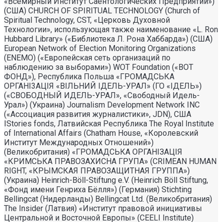
«Всемирный Институт Саентологических Предприятий»)
(США) CHURCH OF SPIRITUAL TECHNOLOGY (Church of
Spiritual Technology, CST, «Церковь Духовной
Технологии», использующая также наименование «L. Ron
Hubbard Library» («Библиотека Л. Рона Хаббарда») (США)
European Network of Election Monitoring Organizations
(ENEMO) («Европейская сеть организаций по
наблюдению за выборами») WOT Foundation («ВОТ
ФОНД»), Республика Польша «ГРОМАДСЬКА
ОРГАНI3АЦIЯ «ВIЛЬНИЙ IДЕЛЬ-УРАЛ» (ГО «IДЕЛЬ»)
(«СВОБОДНЫЙ ИДЕЛЬ-УРАЛ», «Свободный Идель-
Урал») (Украина) Journalism Development Network INC
(«Ассоциация развития журналистики», JDN), США
IStories fonds, Латвийская Республика The Royal Institute
of International Affairs (Chatham House, «Королевский
Институт Международных Отношений»)
(Великобритания) «ГРОМАДСЬКА ОРГАНIЗАЦIЯ
«КРИМСЬКА ПРАВОЗАХИСНА ГРУПА» (CRIMEAN HUMAN
RIGHT, «КРЫМСКАЯ ПРАВОЗАЩИТНАЯ ГРУППА»)
(Украина) Heinrich-Böll-Stiftung e.V. (Heinrich Böll Stiftung,
«Фонд имени Генриха Бёлля») (Германия) Stichting
Bellingcat (Нидерланды) Bellingcat Ltd. (Великобритания)
The Insider (Латвия) «Институт правовой инициативы
Центральной и Восточной Европы» (CEELI Institute)