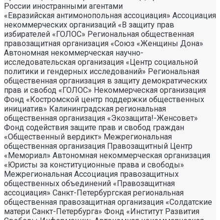
России иностранными агентами
«Евразийская антимонопольная ассоциация» Ассоциация некоммерческих организаций «В защиту прав избирателей «ГОЛОС» Региональная общественная правозащитная организация «Союз «Женщины Дона» Автономная некоммерческая научно- исследовательская организация «Центр социальной политики и гендерных исследований» Региональная общественная организация в защиту демократических прав и свобод «ГОЛОС» Некоммерческая организация Фонд «Костромской центр поддержки общественных инициатив» Калининградская региональная общественная организация «Экозащита!-Женсовет» Фонд содействия защите прав и свобод граждан «Общественный вердикт» Межрегиональная общественная организация Правозащитный Центр «Мемориал» Автономная некоммерческая организация «Юристы за конституционные права и свободы» Межрегиональная Ассоциация правозащитных общественных объединений «Правозащитная ассоциация» Санкт-Петербургская региональная общественная правозащитная организация «Солдатские матери Санкт-Петербурга» Фонд «Институт Развития Свободы Информации» Автономная некоммерческая организация «Научный центр международных исследований «ПИР» Ассоциация «Партнерство для развития» (Саратовская региональная общественная благотворительная организация) Частное учреждение «Информационное агентство МЕМО. РУ» Некоммерческое партнерство «Институт региональной прессы» Автономная некоммерческая организация «Московская школа гражданского просвещения» Архангельская региональная общественная организация социально- психологической и правовой помощи лесбиянкам, геям, бисексуалам и трансгендерам (ЛГБТ) «Ракурс» Карачаево-Черкесская Республиканская молодежная общественная организация «Союз молодых политологов» Общероссийское общественное движение защиты прав человека «За права человека» Краснодарская краевая общественная организация выпускников вузов Калининградская региональная общественная организация «Правозащитный центр» Региональная общественная организация «Общественная комиссия по сохранению наследия академика Сахарова» Санкт-Петербургская правозащитная общественная организация «Лига избирательниц» Фонд поддержки свободы прессы Санкт-Петербургская общественная правозащитная организация «Гражданский контроль» Автономная некоммерческая организация информационных и правовых услуг «Ресурсный правозащитный центр» Межрегиональная общественная правозащитная организация «Человек и Закон» Автономная некоммерческая организация «Центр социального проектирования «Возрождение» Межрегиональная общественная организация «Информационно- просветительский центр «Мемориал» Межрегиональная общественная организация «Комитет против пыток» «Частное учреждение в Санкт- Петербурге по административной поддержке реализации программ и проектов Совета Министров северных стран» Автономная некоммерческая правозащитная организация «Молодежный центр консультации и тренинга» Еврейское областное региональное отделение Общероссийской общественной организации «Муниципальная Академия» Некоммерческое партнерство «Институт развития прессы-Сибирь» Мурманская региональная общественная организация «Центр социально-психологической помощи и правовой поддержки жертв дискриминации и гомофобии «Максимум» Межрегиональный общественный фонд содействия развитию гражданского общества «ГОЛОС – Поволжье» Межрегиональная благотворительная общественная организация «Сибирский экологический центр» Фонд «Центр гражданского анализа и независимых исследований «ГРАНИ» Городская общественная организация «Самарский центр гендерных исследований» Региональный Фонд «Центр Защиты Прав Средств Массовой Информации» Челябинский региональный благотворительный общественный фонд «За природу» Челябинское региональное экологическое общественное движение «За природу» Общественное региональное движение «Новгородский Женский Парламент» Самарская региональная общественная организация содействия гармонизации межнациональных отношений «АЗЕРБАЙДЖАН» Мурманская региональная молодежная общественная организация «Гуманистическое движение молодежи» Мурманская региональная общественная экологическая организация «Беллона-Мурманск» Частное учреждение дополнительного профессионального образования «Учебный центр экологии и безопасности» Фонд поддержки социальных проектов «Миграция XXI век» Ростовская городская общественная организация «ЭКО-ЛОГИКА» Автономная некоммерческая организация «Центр антикоррупционных исследований и инициатив «Трансперенси Интернешнл-Р» Озерская городская социально- экологическая общественная организация «Планета надежд» Новосибирский областной общественный фонд «Фонд защиты прав потребителей» Региональная общественная благотворительная организация помощи беженцам и мигрантам «Гражданское содействие» Фонд поддержки расследовательской журналистики – Фонд 19/29 Калининградская региональная общественная организация информационно-правовых программ «Женская лига» Автономная некоммерческая организация «Мемориальный центр истории политических репрессий «Пермь-36» Ассоциация «Экспертно-правовое партнерство «Союз» Некоммерческое партнерство «Клуб бухгалтеров и аудиторов некоммерческих организаций» «Частное учреждение в Калининграде по административной поддержке реализации программ и проектов Совета Министров северных стран» Межрегиональная благотворительная общественная организация «Центр развития некоммерческих организаций» Негосударственное образовательное учреждение дополнительного профессионального образования (повышение квалификации) специалистов «АКАДЕМИЯ ПО ПРАВАМ ЧЕЛОВЕКА» Свердловская региональная общественная организация «Сутяжник» Нижегородская региональная общественная организация «Экологический центр «Дронт» ФОНД НЕКОММЕРЧЕСКИХ ПРОГРАММ ДМИТРИЯ ЗИМИНА «ДИНАСТИЯ» НЕКОММЕРЧЕСКАЯ ОРГАНИЗАЦИЯ НАУЧНЫЙ ФОНД ТЕОРЕТИЧЕСКИХ И ПРИКЛАДНЫХ ИССЛЕДОВАНИЙ «ЛИБЕРАЛЬНАЯ МИССИЯ» Территориальное объединение работодателей «Ефремовский районный союз промышленников и предпринимателей» Региональная общественная организация «Центр независимых исследователей Республики Алтай» ФОНД "СИБИРСКИЙ ЦЕНТР ПОДДЕРЖКИ ОБЩЕСТВЕННЫХ ИНИЦИАТИВ" РЕСПУБЛИКАНСКАЯ МОЛОДЕЖНАЯ ОБЩЕСТВЕННАЯ ОРГАНИЗАЦИЯ «НУОРИ КАРЬЯЛА» («МОЛОДАЯ КАРЕЛИЯ) МЕЖРЕГИОНАЛЬНЫЙ ОБЩЕСТВЕННЫЙ ФОНД МИРА НА ЮГЕ И СЕВЕРНОМ КАВКАЗЕ Автономная некоммерческая организация «Центр независимых социологических исследований» Автономная некоммерческая организация «Центр информации «ФРИИНФОРМ» Региональная общественная организация содействия охране репродуктивного здоровья граждан «Народонаселение и Развитие» Алтайская краевая общественная организация «Геблеровское экологическое общество» АССОЦИАЦИЯ «СОДЕЙСТВИЕ В ПРАВОВОЙ ЗАЩИТЕ НАСЕЛЕНИЯ «ПРАВОВАЯ ОСНОВА» Межрегиональная общественная организация «Северная природоохранная коалиция» КОМИ РЕГИОНАЛЬНАЯ ОБЩЕСТВЕННАЯ ОРГАНИЗАЦИЯ «КОМИССИЯ ПО ЗАЩИТЕ ПРАВ ЧЕЛОВЕКА «МЕМОРИАЛ» Алтайский краевой эколого- культурный общественный фонд «Алтай-21век» МЕЖРЕГИОНАЛЬНЫЙ ОБЩЕСТВЕННЫЙ ФОНД СОДЕЙСТВИЯ РАЗВИТИЮ ГРАЖДАНСКОГО ОБЩЕСТВА «ГОЛОС – УРАЛ» ФОНД ПОДДЕРЖКИ СРЕДСТВ МАССОВОЙ ИНФОРМАЦИИ «СРЕДА» Нижегородская областная социально- экологическая общественная организация «Зеленый мир» ФОНД «ГРАЖДАНСКОЕ ДЕЙСТВИЕ» Некоммерческое партнерство «Альянс фондов местных сообществ Пермского края» Кабардино-Балкарский республиканский общественный правозащитный центр Региональное отделение Общероссийского общественного движения «За права человека» ЧЕЧЕНСКАЯ РЕГИОНАЛЬНАЯ ОБЩЕСТВЕННАЯ ОРГАНИЗАЦИЯ «ПРАВОЗАЩИТНЫЙ ЦЕНТР ЧЕЧЕНСКОЙ РЕСПУБЛИКИ» Межрегиональный общественный экологический фонд «ИСАР-СИБИРЬ» ОБЩЕСТВЕННАЯ ОРГАНИЗАЦИЯ «ПЕРМСКИЙ РЕГИОНАЛЬНЫЙ ПРАВОЗАЩИТНЫЙ ЦЕНТР» Региональная общественная организация по улучшению качества жизни общества «Сибирская линия жизни» Фонд в поддержку демократии «ГОЛОС» Региональная общественная организация «Еврейский общинный культурный центр Рязанской области «Хесед-Тшува» Региональная общественная организация «Экологическая вахта Сахалина» Региональная общественная организация «Экологическая вахта Сахалина» Автономная некоммерческая организация «Информационно- исследовательский центр «Ясавэй Манзара» Межрегиональная общественная благотворительная организация «Общество защиты прав потребителей и охраны окружающей среды «ПРИНЦИПЪ» Автономная некоммерческая организация «Дальневосточный центр развития гражданских инициатив и социального партнерства» Союз общественных объединений «Российский исследовательский центр по правам человека» Фонд содействия развитию гражданского общества и правам человека «Женщины Дона» Красноярское региональное экологическое общественное движение «Друзья сибирских лесов» Омская городская общественная организация «Фотоклуб «Со-бытие» Региональное общественное учреждение научно-информационный центр «МЕМОРИАЛ» Иркутская региональная общественная организация «Байкальская Экологическая Волна» Некоммерческая организация «Фонд защиты гласности» Автономная некоммерческая организация «Институт прав человека» Межрегиональная общественная организация «Центр содействия коренным малочисленным народам Севера» Местная общественная благотворительная экологическая организация Зеленый Мир Автономная некоммерческая организация «Правозащитная организация «МАШР» Калининградская региональная общественная организация содействия развитию женского сообщества «Мир женщины» Региональная общественная организация «Информационно- исследовательский центр «Панорама» Забайкальское краевое общественное учреждение «Общественный экологический центр «Даурия» Городская общественная организация «Екатеринбургское общество «МЕМОРИАЛ» Межрегиональная общественная организация «Комитет по предотвращению пыток» Межрегиональная общественная организация «Бюро общественных расследований» Нижегородская региональная общественная организация «Институт прогнозирования и урегулирования политических конфликтов» Городская общественная организация «Рязанское историко- просветительское и правозащитное общество «Мемориал» (Рязанский Мемориал) Санкт-Петербургская общественная организация «Общество содействия социальной защите граждан «Петербургская ЭГИДА» Челябинский региональный орган общественной самодеятельности