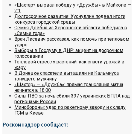
«Шахтер» вырвал победу у «Дружбы» в Майкопе —
2:1
Долгосрочное развитие: Хуснуллин подвел итоги
конкурса городской среды
Семья Довбня из Херсонской области победила в
«Семье года»
Врач Лисевич рассказал, как помочь при тепловом
ударе
Выборы в Госдуму в ДНР: акцент на досрочном
голосовании
Тепловой стресс у растений: как спасти урожай в
жару
В Донецке спасатели вытащили из Кальмиуса
тонущего мужчину
«Шахтер» — «Дружба»: прямая трансляция матча
начнется в 18:00
Силы ПВО за ночь сбили 397 украинских БПЛА над
регионами России
Минобороны: удар по ракетному заводу и складу
ГСМ в Киеве
Роскомнадзор сообщает: