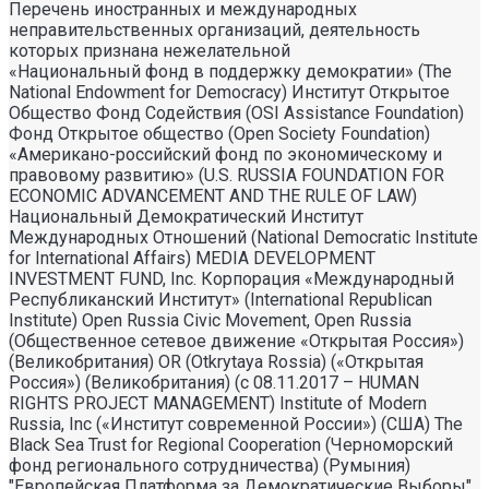
Перечень иностранных и международных
неправительственных организаций, деятельность
которых признана нежелательной
«Национальный фонд в поддержку демократии» (The
National Endowment for Democracy) Институт Открытое
Общество Фонд Содействия (OSI Assistance Foundation)
Фонд Открытое общество (Open Society Foundation)
«Американо-российский фонд по экономическому и
правовому развитию» (U.S. RUSSIA FOUNDATION FOR
ECONOMIC ADVANCEMENT AND THE RULE OF LAW)
Национальный Демократический Институт
Международных Отношений (National Democratic Institute
for International Affairs) MEDIA DEVELOPMENT
INVESTMENT FUND, Inc. Корпорация «Международный
Республиканский Институт» (International Republican
Institute) Open Russia Civic Movement, Open Russia
(Общественное сетевое движение «Открытая Россия»)
(Великобритания) OR (Otkrytaya Rossia) («Открытая
Россия») (Великобритания) (с 08.11.2017 – HUMAN
RIGHTS PROJECT MANAGEMENT) Institute of Modern
Russia, Inc («Институт современной России») (США) The
Black Sea Trust for Regional Cooperation (Черноморский
фонд регионального сотрудничества) (Румыния)
"Европейская Платформа за Демократические Выборы"