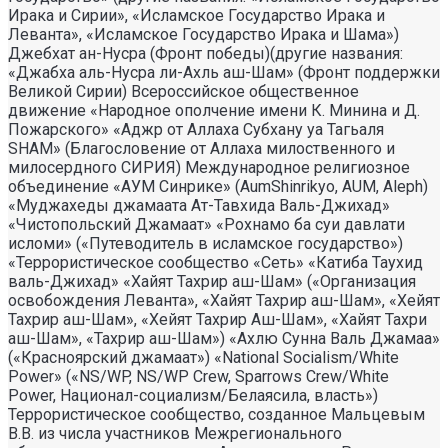
Ирака и Сирии», «Исламское Государство Ирака и
Леванта», «Исламское Государство Ирака и Шама»)
Джебхат ан-Нусра (Фронт победы)(другие названия:
«Джабха аль-Нусра ли-Ахль аш-Шам» (Фронт поддержки
Великой Сирии) Всероссийское общественное
движение «Народное ополчение имени К. Минина и Д.
Пожарского» «Аджр от Аллаха Субхану уа Тагьаля
SHAM» (Благословение от Аллаха милоственного и
милосердного СИРИЯ) Международное религиозное
объединение «АУМ Синрике» (AumShinrikyo, AUM, Aleph)
«Муджахеды джамаата Ат-Тавхида Валь-Джихад»
«Чистопольский Джамаат» «Рохнамо ба суи давлати
исломи» («Путеводитель в исламское государство»)
«Террористическое сообщество «Сеть» «Катиба Таухид
валь-Джихад» «Хайят Тахрир аш-Шам» («Организация
освобождения Леванта», «Хайят Тахрир аш-Шам», «Хейят
Тахрир аш-Шам», «Хейят Тахрир Аш-Шам», «Хайят Тахри
аш-Шам», «Тахрир аш-Шам») «Ахлю Сунна Валь Джамаа»
(«Красноярский джамаат») «National Socialism/White
Power» («NS/WP, NS/WP Crew, Sparrows Crew/White
Power, Национал-социализм/Белаясила, власть»)
Террористическое сообщество, созданное Мальцевым
В.В. из числа участников Межрегионального