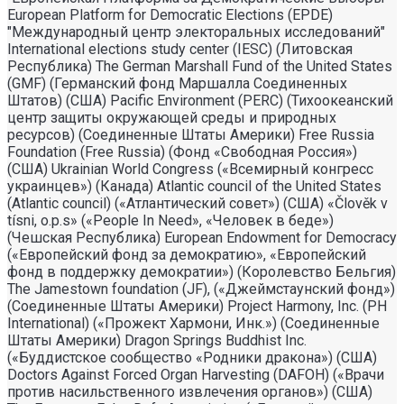
European Platform for Democratic Elections (EPDE)
"Международный центр электоральных исследований"
International elections study center (IESC) (Литовская
Республика) The German Marshall Fund of the United States
(GMF) (Германский фонд Маршалла Соединенных
Штатов) (США) Pacific Environment (PERC) (Тихоокеанский
центр защиты окружающей среды и природных
ресурсов) (Соединенные Штаты Америки) Free Russia
Foundation (Free Russia) (Фонд «Свободная Россия»)
(США) Ukrainian World Congress («Всемирный конгресс
украинцев») (Канада) Atlantic council of the United States
(Atlantic council) («Атлантический совет») (США) «Člověk v
tísni, o.p.s» («People In Need», «Человек в беде»)
(Чешская Республика) European Endowment for Democracy
(«Европейский фонд за демократию», «Европейский
фонд в поддержку демократии») (Королевство Бельгия)
The Jamestown foundation (JF), («Джеймстаунский фонд»)
(Соединенные Штаты Америки) Project Harmony, Inc. (PH
International) («Прожект Хармони, Инк.») (Соединенные
Штаты Америки) Dragon Springs Buddhist Inc.
(«Буддистское сообщество «Родники дракона») (США)
Doctors Against Forced Organ Harvesting (DAFOH) («Врачи
против насильственного извлечения органов») (США)