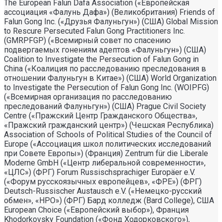
The European Falun Dafa Association («Европейская
ассоциация «Фалунь Дафа») (Великобритания) Friends of
Falun Gong Inc. («Друзья Фалуньгун») (США) Global Mission
to Rescure Persecuted Falun Gong Practitioners Inc.
(GMRPFGP) («Всемирный совет по спасению
подвергаемых гонениям адептов «Фалуньгун») (США)
Coalition to Investigate the Persecution of Falun Gong in
China («Коалиция по расследованию преследования в
отношении Фалуньгун в Китае») (США) World Organization
to Investigate the Persecution of Falun Gong Inc. (WOIPFG)
(«Всемирная организация по расследованию
преследований Фалуньгун») (США) Prague Civil Society
Centre («Пражский Центр Гражданского Общества»,
«Пражский гражданский центр») (Чешская Республика)
Association of Schools of Political Studies of the Council of
Europe («Ассоциация школ политических исследований
при Совете Европы») (Франция) Zentrum für die Liberale
Moderne GmbH («Центр либеральной современности»,
«ЦЛС») (ФРГ) Forum Russischsprachiger Europäer e.V.
(«Форум русскоязычных европейцев», «ФРЕ») (ФРГ)
Deutsch-Russischer Austausch e.V. («Немецко-русский
обмен», «НРО») (ФРГ) Бард колледж (Bard College), США
European Choice («Европейский выбор»), Франция
Khodorkovsky Foundation («Фонд Ходорковского»),