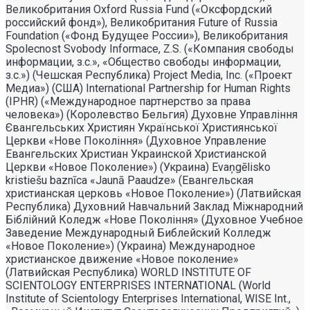
Великобритания Oxford Russia Fund («Оксфордский
российский фонд»), Великобритания Future of Russia
Foundation («Фонд Будущее России»), Великобритания
Spolecnost Svobody Informace, Z.S. («Компания свободы
информации, з.с.», «Общество свободы информации,
з.с.») (Чешская Республика) Project Media, Inc. («Проект
Медиа») (США) International Partnership for Human Rights
(IPHR) («Международное партнерство за права
человека») (Королевство Бельгия) Духовне Управлiння
Євангельських Християн Української Християнської
Церкви «Нове Поколiння» (Духовное Управление
Евангельских Христиан Украинской Христианской
Церкви «Новое Поколение») (Украина) Evaņgēlisko
kristiešu baznīca «Jaunā Paaudze» (Евангельская
христианская церковь «Новое Поколение») (Латвийская
Республика) Духовний Навчальний Заклад Міжнародний
Біблійний Коледж «Нове Покоління» (Духовное Учебное
Заведение Международный Библейский Колледж
«Новое Поколение») (Украина) Международное
христианское движение «Новое поколение»
(Латвийская Республика) WORLD INSTITUTE OF
SCIENTOLOGY ENTERPRISES INTERNATIONAL (World
Institute of Scientology Enterprises International, WISE Int.,