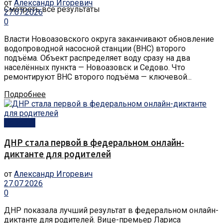
от
Александр Игоревич
Смотреть все результаты
27.07.2026
0
Власти Новоазовского округа заканчивают обновление
водопроводной насосной станции (ВНС) второго
подъёма. Объект распределяет воду сразу на два
населённых пункта — Новоазовск и Седово. Что
ремонтируют ВНС второго подъёма — ключевой...
Подробнее
Новости
ДНР стала первой в федеральном онлайн-
диктанте для родителей
от
Александр Игоревич
27.07.2026
0
ДНР показала лучший результат в федеральном онлайн-
диктанте для родителей. Вице-премьер Лариса