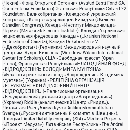
(Чехия) «Фонд Открытой Эстонии» (Avatud Eesti Fond SA,
Open Estonia Foundation) Эстонская Республика Calvert 22
Foundation, Великобритания «Канадский украинский
конгресс», «Конгресс украинцев Канады» (Ukrainian
Canadian Congress), Канада «Институт Макдональда-
Лорье» (Macdonald-Laurier Institute), Канада «Украинская
национальная федерация Канады» (Ukrainian National
Federation of Canada), Канада Dekabristen e.V.
(«Декабристы») (Германия) Международный научный
центр им. Вудро Вильсона (Woodrow Wilson International
Center for Scholars), США «Свободная пресса» (Open
Press), Французская Республика «БЛАГОДIЙНИЙ ФОНД
«ВIДРОДЖЕННЯ» ВОЛОДИМИРА МУНТЯНА»
(«Благотворительный фонд «Возрождение» Владимира
Мунтяна») (Украина) «РЕЛIГIЙНА ОРГАНIЗАЦIЯ
«ВСЕУКРАIНСЬКИЙ ДУХОВНИЙ ЦЕНТР
«ВIДРОДЖЕННЯ» («Религиозная организация
«Всеукраинский духовный центр «Возрождение»)
(Украина) Riddle (аналитический Центр «Риддл»),
Литовская Республика Ryska Antikrigskommitteten i
Sverige («Русский антивоенный комитет в Швеции»),
Швеция Limited liability company (SIA) «Medusa Project»
(«Проект Медуза»), Латвийская Республика «The Andrei
Sakharov foundation» («Фонд Андрея Сахарова»), США