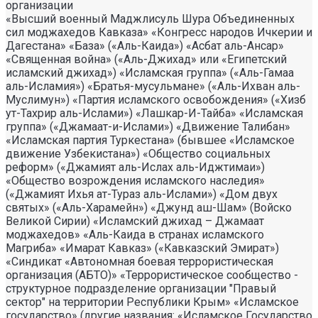
организации
«Высший военный Маджлисуль Шура Объединенных
сил моджахедов Кавказа» «Конгресс народов Ичкерии и
Дагестана» «База» («Аль-Каида») «Асбат аль-Ансар»
«Священная война» («Аль-Джихад» или «Египетский
исламский джихад») «Исламская группа» («Аль-Гамаа
аль-Исламия») «Братья-мусульмане» («Аль-Ихван аль-
Муслимун») «Партия исламского освобождения» («Хизб
ут-Тахрир аль-Ислами») «Лашкар-И-Тайба» «Исламская
группа» («Джамаат-и-Ислами») «Движение Талибан»
«Исламская партия Туркестана» (бывшее «Исламское
движение Узбекистана») «Общество социальных
реформ» («Джамият аль-Ислах аль-Иджтимаи»)
«Общество возрождения исламского наследия»
(«Джамият Ихья ат-Тураз аль-Ислами») «Дом двух
святых» («Аль-Харамейн») «Джунд аш-Шам» (Войско
Великой Сирии) «Исламский джихад – Джамаат
моджахедов» «Аль-Каида в странах исламского
Магриба» «Имарат Кавказ» («Кавказский Эмират»)
«Синдикат «Автономная боевая террористическая
организация (АБТО)» «Террористическое сообщество -
структурное подразделение организации "Правый
сектор" на территории Республики Крым» «Исламское
государство» (другие названия: «Исламское Государство