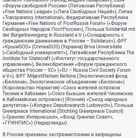
«Форум свободной России» (Литовская Республика)
«Free Nations League» («Лига Свободных Наций»), Литва
«Transparеncy International», Федеративная Республика
Германия «Free Nations of PostRussia Forum» («Форум
Свободных Народов ПостРоссии»), Польша Solidarität mit
der Bürgerbewegung in Russland e.V. («Солидарность с
гражданским движением в России – Solidarus»), ФРГ
«КрымSOS» (CrimeaSOS) (Украина) Briva Universitate
(«Свободный университет»), Латвийская Республика The
Institute for Statecraft («Институт государственного
управления»), Великобритания «Форум гражданского
общества Россия – ЕС» («EU – Russia Civil Society Forum
e.V.»), ФРГ Miljøstiftelsen Bellona (Экологический фонд
«Беллона», Экологическое объединение «Беллона»)
(Королевство Норвегия) «Союз жителей островов
Тисима и Хабомаи» («Союз бывших жителей Чисимских
и Хабомайских островов») (Япония) «Съезд народных
депутатов» («Kongres Deputowanych Ludowych»), Польша
Greenpeace International (Stichting Greenpeace Council)
(«Гринпис Интернешнл», «Фонд Гринпис Совет»,
«ГРИНПИС») (Нидерланды).
В России признаны экстремистскими и запрещены