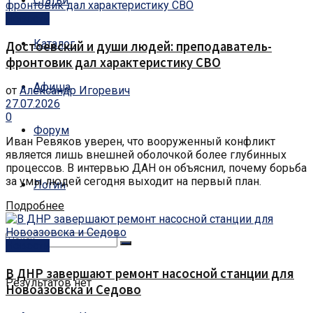
Статьи
Новости
Каталог
Достоевский и души людей: преподаватель-
фронтовик дал характеристику СВО
Афиша
от
Александр Игоревич
27.07.2026
0
Форум
Иван Ревяков уверен, что вооруженный конфликт
является лишь внешней оболочкой более глубинных
процессов. В интервью ДАН он объяснил, почему борьба
за умы людей сегодня выходит на первый план.
Логин
Подробнее
Новости
В ДНР завершают ремонт насосной станции для
Результатов нет
Новоазовска и Седово