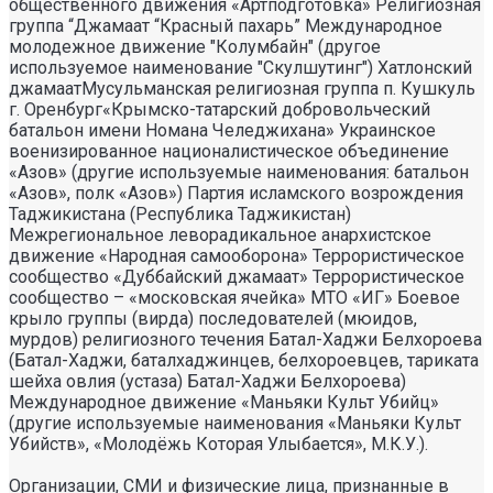
общественного движения «Артподготовка» Религиозная
группа “Джамаат “Красный пахарь” Международное
молодежное движение "Колумбайн" (другое
используемое наименование "Скулшутинг") Хатлонский
джамаатМусульманская религиозная группа п. Кушкуль
г. Оренбург«Крымско-татарский добровольческий
батальон имени Номана Челеджихана» Украинское
военизированное националистическое объединение
«Азов» (другие используемые наименования: батальон
«Азов», полк «Азов») Партия исламского возрождения
Таджикистана (Республика Таджикистан)
Межрегиональное леворадикальное анархистское
движение «Народная самооборона» Террористическое
сообщество «Дуббайский джамаат» Террористическое
сообщество – «московская ячейка» МТО «ИГ» Боевое
крыло группы (вирда) последователей (мюидов,
мурдов) религиозного течения Батал-Хаджи Белхороева
(Батал-Хаджи, баталхаджинцев, белхороевцев, тариката
шейха овлия (устаза) Батал-Хаджи Белхороева)
Международное движение «Маньяки Культ Убийц»
(другие используемые наименования «Маньяки Культ
Убийств», «Молодёжь Которая Улыбается», М.К.У.).
Организации, СМИ и физические лица, признанные в