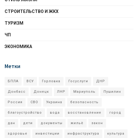
СТРОИТЕЛЬСТВО И ЖКХ
ТУРИЗМ
ЧП
ЭКОНОМИКА
Метки
БПЛА
ВСУ
Горловка
Госуслуги
ДНР
Донбасс
Донецк
ЛНР
Мариуполь
Пушилин
Россия
СВО
Украина
безопасность
благоустройство
вода
восстановление
город
дан
дети
документы
жильё
закон
здоровье
инвестиции
инфраструктура
культура