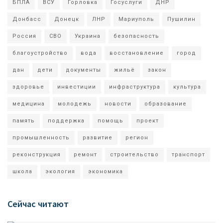
БПЛА
ВСУ
Горловка
Госуслуги
ДНР
Донбасс
Донецк
ЛНР
Мариуполь
Пушилин
Россия
СВО
Украина
безопасность
благоустройство
вода
восстановление
город
дан
дети
документы
жильё
закон
здоровье
инвестиции
инфраструктура
культура
медицина
молодежь
новости
образование
память
поддержка
помощь
проект
промышленность
развитие
регион
реконструкция
ремонт
строительство
транспорт
школа
экология
экономика
Сейчас читают