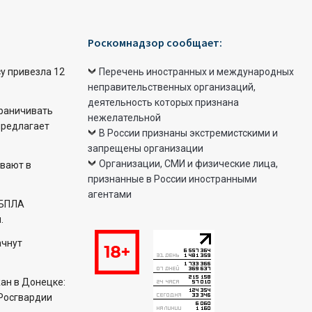
Роскомнадзор сообщает:
у привезла 12
Перечень иностранных и международных
неправительственных организаций,
деятельность которых признана
раничивать
нежелательной
предлагает
В России признаны экстремистскими и
запрещены организации
Организации, СМИ и физические лица,
вают в
признанные в России иностранными
агентами
 БПЛА
.
ачнут
ан в Донецке:
Росгвардии