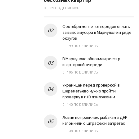
339 ПОДЕЛИЛИСЬ
С октября меняется порядок оплаты
за вывоз мусора в Мариуполе и ряде
округов
199 ПОДЕЛИЛИСЬ
В Мариуполе обновили реестр
квартирной очереди
195 ПОДЕЛИЛИСЬ
Украинцам перед проверкой в
Шереметьево нужно пройти
проверку в ruID приложении
140 ПОДЕЛИЛИСЬ
Ловим по правилам: рыбакам в ДНР
напомнили о штрафах и запретах
138 ПОДЕЛИЛИСЬ