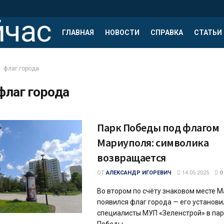
ГЛАВНАЯ
НОВОСТИ
СПРАВКА
СТАТЬИ
флаг города
флаг города
Парк Победы под флагом
Мариуполя: символика
возвращается
ОТ
АЛЕКСАНДР ИГОРЕВИЧ
14.05.2025
0
Во втором по счёту знаковом месте 
появился флаг города — его установи
специалисты МУП «Зеленстрой» в пар