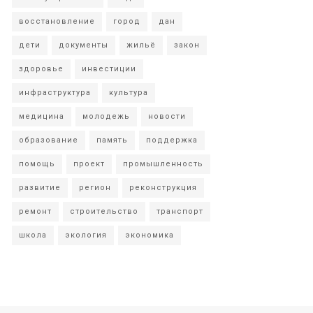
восстановление
город
дан
дети
документы
жильё
закон
здоровье
инвестиции
инфраструктура
культура
медицина
молодежь
новости
образование
память
поддержка
помощь
проект
промышленность
развитие
регион
реконструкция
ремонт
строительство
транспорт
школа
экология
экономика