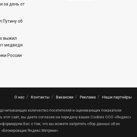
 за день от
 Путину об
ех выжил
 от медведя
ики России
О нас
Контакты
Вакансии
Реклама
Наши партнёры
 подсчитывающих количество посетителей и оценивающих показатели
 этот сайт, вы даете согласие на передачу ваших Cookies ООО «Яндекс»
нформируем Вас о том, что вы можете запретить сбор данных об их
а «Блокировщик Яндекс.Метрики».