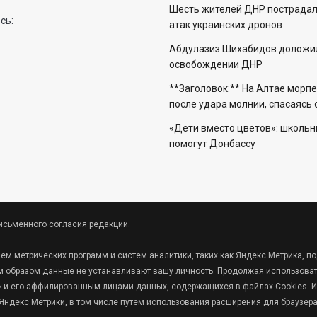
Шесть жителей ДНР пострадали
сь:
атак украинских дронов
Абдулазиз Шихабидов доложил
освобождении ДНР
**Заголовок:** На Алтае морп
после удара молнии, спасаясь
«Дети вместо цветов»: школьн
помогут Донбассу
исьменного согласия редакции.
ием метрических программ и систем аналитики, таких как Яндекс.Метрика,
 образом данные не устанавливают вашу личность. Продолжая использовать
кс» и его аффилированным лицами данных, содержащихся в файлах Cookies. И
ндекс.Метрики, в том числе путем использования расширения для браузер