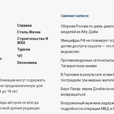
Свежие записи
Справка
Сборная России по джиу-джитс
медалей из Абу-Даби
Стиль Жизни
Строительство И
Минцифры РФ не планирует ог
ЖКХ
детям доступ в соцсети — что 
Туризм
ведомство
ЧП
о
Противомедузные сети испыты
Экономика
Таганрогском заливе
В Горловке в результате атаки
бликации могут содержать
пострадали три мирных жителя
не предназначенную для
Берл Лазар: евреи Донбасса н
 до 18 лет.
возвращаться
яды авторов не всегда
Вооруженный мужчина задерж
очкой зрения редакции.
подробности операции МВД и 