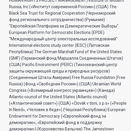
HUMAN RIGHTS PROJECT MANAGEMENT) Institute of Modern
Russia, Inc («Институт современной России») (США) The
Black Sea Trust for Regional Cooperation (Черноморский
фонд регионального сотрудничества) (Румыния)
"Европейская Платформа за Демократические Выборы"
European Platform for Democratic Elections (EPDE)
"Международный центр электоральных исследований"
International elections study center (IESC) (Литовская
Республика) The German Marshall Fund of the United States
(GMF) (Германский фонд Маршалла Соединенных Штатов)
(США) Pacific Environment (PERC) (Тихоокеанский центр
защиты окружающей среды и природных ресурсов)
(Соединенные Штаты Америки) Free Russia Foundation (Free
Russia) (Фонд «Свободная Россия») (США) Ukrainian World
Congress («Всемирный конгресс украинцев») (Канада)
Atlantic council of the United States (Atlantic council)
(«Атлантический совет») (США) «Člověk v tísni, o.p.s» («People
In Need», «Человек в беде») (Чешская Республика) European
Endowment for Democracy («Европейский фонд за
демократию», «Европейский фонд в поддержку
демократии») (Королевство Бельгия) The Jamestown