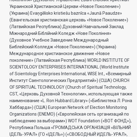
Украинской Христианской Церкви «Новое Поколение»)
(Украина) Evaņgēlisko kristiešu baznīca «Jaunā Paaudze»
(Евангельская христианская церковь «Новое Поколение»)
(Латвийская Республика) Духовний Навчальний Заклад
Міжнародний Біблійний Коледж «Нове Покоління»
(Духовное Учебное Заведение Международный
Библейский Колледж «Новое Поколение») (Украина)
Международное христианское движение «Новое
поколение» (Латвийская Республика) WORLD INSTITUTE OF
SCIENTOLOGY ENTERPRISES INTERNATIONAL (World Institute
of Scientology Enterprises International, WISE Int., «Всемирный
Институт Саентологических Предприятий») (США) CHURCH
OF SPIRITUAL TECHNOLOGY (Church of Spiritual Technology,
CST, «Церковь Духовной Технологии», использующая также
наименование «L. Ron Hubbard Library» («Библиотека Л. Рона
Хаббарда») (США) European Network of Election Monitoring
Organizations (ENEMO) («Европейская сеть организаций по
наблюдению за выборами») WOT Foundation («ВОТ ФОНД»),
Республика Польша «ГРОМАДСЬКА ОРГАНI3АЦIЯ «ВIЛЬНИЙ
IДЕЛЬ-УРАЛ» (ГО «IДЕЛЬ») («СВОБОДНЫЙ ИДЕЛЬ-УРАЛ»,