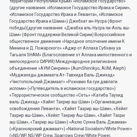
территории Республики Крым» «Исламское государство»
(другие названия: «Исламское Государство Ирака и Сирии»,
«Исламское Государство Ирака и Леванта», «Исламское
Государство Ирака и Шама») Джебхат ан-Нусра (Фронт
победы)(другие названия: «Джабха аль-Нусра ли-Ахль аш-
Шам» (Фронт поддержки Великой Сирии) Всероссийское
общественное движение «Народное ополчение имени К.
Минина и Д. Пожарского» «Аджр от Аллаха Субхану уа
Тагьаля SHAM» (Благословение от Аллаха милоственного и
милосердного СИРИЯ) Международное религиозное
объединение «АУМ Синрике» (AumShinrikyo, AUM, Aleph)
«Муджахеды джамаата Ат-Тавхида Валь-Джихад»
«Чистопольский Джамаат» «Рохнамо ба суи давлати
исломи» («Путеводитель в исламское государство»)
«Террористическое сообщество «Сеть» «Катиба Таухид
валь-Джихад» «Хайят Тахрир аш-Шам» («Организация
освобождения Леванта», «Хайят Тахрир аш-Шам», «Хейят
Тахрир аш-Шам», «Хейят Тахрир Аш-Шам», «Хайят Тахри
аш-Шам», «Тахрир аш-Шам») «Ахлю Сунна Валь Джамаа»
(«Красноярский джамаат») «National Socialism/White Power»
(«NS/WP, NS/WP Crew, Sparrows Crew/White Power,