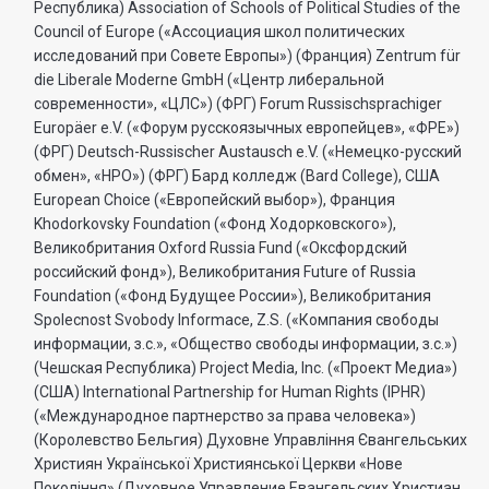
Республика) Association of Schools of Political Studies of the
Council of Europe («Ассоциация школ политических
исследований при Совете Европы») (Франция) Zentrum für
die Liberale Moderne GmbH («Центр либеральной
современности», «ЦЛС») (ФРГ) Forum Russischsprachiger
Europäer e.V. («Форум русскоязычных европейцев», «ФРЕ»)
(ФРГ) Deutsch-Russischer Austausch e.V. («Немецко-русский
обмен», «НРО») (ФРГ) Бард колледж (Bard College), США
European Choice («Европейский выбор»), Франция
Khodorkovsky Foundation («Фонд Ходорковского»),
Великобритания Oxford Russia Fund («Оксфордский
российский фонд»), Великобритания Future of Russia
Foundation («Фонд Будущее России»), Великобритания
Spolecnost Svobody Informace, Z.S. («Компания свободы
информации, з.с.», «Общество свободы информации, з.с.»)
(Чешская Республика) Project Media, Inc. («Проект Медиа»)
(США) International Partnership for Human Rights (IPHR)
(«Международное партнерство за права человека»)
(Королевство Бельгия) Духовне Управлiння Євангельських
Християн Української Християнської Церкви «Нове
Поколiння» (Духовное Управление Евангельских Христиан