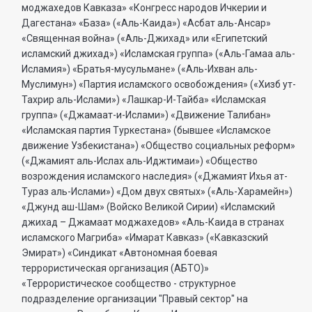
моджахедов Кавказа» «Конгресс народов Ичкерии и
Дагестана» «База» («Аль-Каида») «Асбат аль-Ансар»
«Священная война» («Аль-Джихад» или «Египетский
исламский джихад») «Исламская группа» («Аль-Гамаа аль-
Исламия») «Братья-мусульмане» («Аль-Ихван аль-
Муслимун») «Партия исламского освобождения» («Хизб ут-
Тахрир аль-Ислами») «Лашкар-И-Тайба» «Исламская
группа» («Джамаат-и-Ислами») «Движение Талибан»
«Исламская партия Туркестана» (бывшее «Исламское
движение Узбекистана») «Общество социальных реформ»
(«Джамият аль-Ислах аль-Иджтимаи») «Общество
возрождения исламского наследия» («Джамият Ихья ат-
Тураз аль-Ислами») «Дом двух святых» («Аль-Харамейн»)
«Джунд аш-Шам» (Войско Великой Сирии) «Исламский
джихад – Джамаат моджахедов» «Аль-Каида в странах
исламского Магриба» «Имарат Кавказ» («Кавказский
Эмират») «Синдикат «Автономная боевая
террористическая организация (АБТО)»
«Террористическое сообщество - структурное
подразделение организации "Правый сектор" на