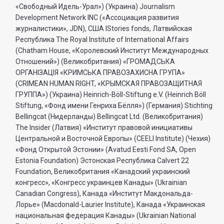
«Свободный Идель-Урал») (Украина) Journalism
Development Network INC («Ассоциация развития
журналистики», JDN), США IStories fonds, Латвийская
Республика The Royal Institute of International Affairs
(Chatham House, «Королевский Институт Международных
Отношений») (Великобритания) «ГРОМАДСЬКА
ОРГАНIЗАЦIЯ «КРИМСЬКА ПРАВОЗАХИСНА ГРУПА»
(CRIMEAN HUMAN RIGHT, «КРЫМСКАЯ ПРАВОЗАЩИТНАЯ
ГРУППА») (Украина) Heinrich-Böll-Stiftung e.V. (Heinrich Böll
Stiftung, «Фонд имени Генриха Бёлля») (Германия) Stichting
Bellingcat (Нидерланды) Bellingcat Ltd. (Великобритания)
The Insider (Латвия) «Институт правовой инициативы
Центральной и Восточной Европы» (CEELI Institute) (Чехия)
«Фонд Открытой Эстонии» (Avatud Eesti Fond SA, Open
Estonia Foundation) Эстонская Республика Calvert 22
Foundation, Великобритания «Канадский украинский
конгресс», «Конгресс украинцев Канады» (Ukrainian
Canadian Congress), Канада «Институт Макдональда-
Лорье» (Macdonald-Laurier Institute), Канада «Украинская
национальная федерация Канады» (Ukrainian National