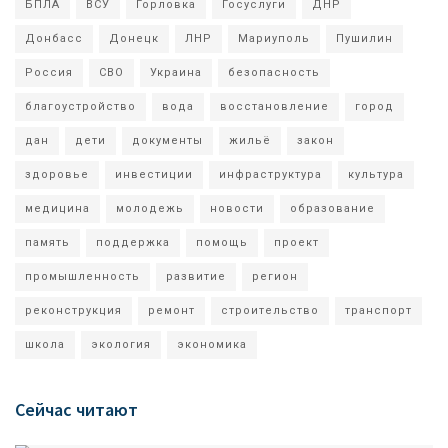
БПЛА
ВСУ
Горловка
Госуслуги
ДНР
Донбасс
Донецк
ЛНР
Мариуполь
Пушилин
Россия
СВО
Украина
безопасность
благоустройство
вода
восстановление
город
дан
дети
документы
жильё
закон
здоровье
инвестиции
инфраструктура
культура
медицина
молодежь
новости
образование
память
поддержка
помощь
проект
промышленность
развитие
регион
реконструкция
ремонт
строительство
транспорт
школа
экология
экономика
Сейчас читают