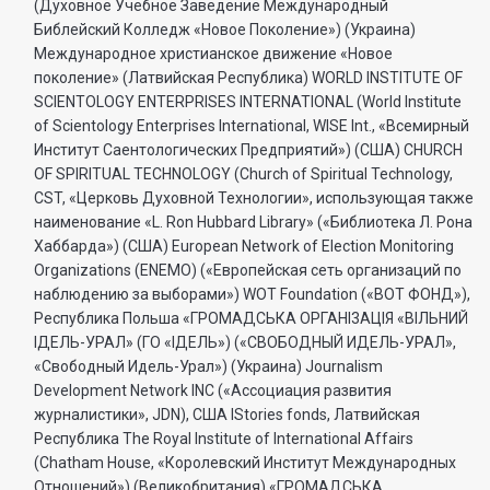
(Духовное Учебное Заведение Международный
Библейский Колледж «Новое Поколение») (Украина)
Международное христианское движение «Новое
поколение» (Латвийская Республика) WORLD INSTITUTE OF
SCIENTOLOGY ENTERPRISES INTERNATIONAL (World Institute
of Scientology Enterprises International, WISE Int., «Всемирный
Институт Саентологических Предприятий») (США) CHURCH
OF SPIRITUAL TECHNOLOGY (Church of Spiritual Technology,
CST, «Церковь Духовной Технологии», использующая также
наименование «L. Ron Hubbard Library» («Библиотека Л. Рона
Хаббарда») (США) European Network of Election Monitoring
Organizations (ENEMO) («Европейская сеть организаций по
наблюдению за выборами») WOT Foundation («ВОТ ФОНД»),
Республика Польша «ГРОМАДСЬКА ОРГАНI3АЦIЯ «ВIЛЬНИЙ
IДЕЛЬ-УРАЛ» (ГО «IДЕЛЬ») («СВОБОДНЫЙ ИДЕЛЬ-УРАЛ»,
«Свободный Идель-Урал») (Украина) Journalism
Development Network INC («Ассоциация развития
журналистики», JDN), США IStories fonds, Латвийская
Республика The Royal Institute of International Affairs
(Chatham House, «Королевский Институт Международных
Отношений») (Великобритания) «ГРОМАДСЬКА