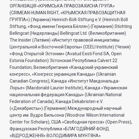
ОРГАНIЗАЦIЯ «КРИМСЬКА ПРАВОЗАХИСНА ГРУПА»
(CRIMEAN HUMAN RIGHT, «КРЫМСКАЯ ПРАВОЗАЩИТНАЯ
ГРУППА») (Украина) Heinrich-Böll-Stiftung e.V. (Heinrich Böll
Stiftung, «Фонд имени Генриха Бёлля») (Германия) Stichting
Bellingcat (Нидерланды) Bellingcat Ltd. (Великобритания)
The Insider (Латвия) «Институт правовой инициативы
Центральной и Восточной Европы» (CEELI Institute) (Чехия)
«Фонд Открытой Эстонии» (Avatud Eesti Fond SA, Open
Estonia Foundation) Эстонская Республика Calvert 22
Foundation, Великобритания «Канадский украинский
конгресс», «Конгресс украинцев Канады» (Ukrainian
Canadian Congress), Канада «Институт Макдональда-
Лорье» (Macdonald-Laurier Institute), Канада «Украинская
национальная федерация Канады» (Ukrainian National
Federation of Canada), Канада Dekabristen e.V.
(«Декабристы») (Германия) Международный научный
центр им. Вудро Вильсона (Woodrow Wilson International
Center for Scholars), США «Свободная пресса» (Open Press),
Французская Республика «БЛАГОДIЙНИЙ ФОНД
«ВIДРОДЖЕННЯ» ВОЛОДИМИРА МУНТЯНА»