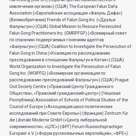
извлечения органов») (США) The European Falun Dafa
Association («Европейская ассоциация «Фалунь Дафа»)
(Великобритания) Friends of Falun Gong Inc. («Друзья
Фалуньгун») (США) Global Mission to Rescure Persecuted
Falun Gong Practitioners Inc. (GMRPFGP) («Всемирный совет
по спасению подвергаемых гонениям адептов
«Фалуньгун») (США) Coalition to Investigate the Persecution of
Falun Gong in China («Коалиция по расследованию
преследования в отношении Фалуньгун в Китае») (США)
World Organization to Investigate the Persecution of Falun
Gong Inc. (WOIPFG) («Всемирная организация по
расследованию преследований Фалуньгун») (США) Prague
Civil Society Centre («Пражский Центр Гражданского
Общества», «Пражский гражданский центр») (Чешская
Республика) Association of Schools of Political Studies of the
Council of Europe («Ассоциация школ политических
исследований при Совете Европы») (Франция) Zentrum für
die Liberale Moderne GmbH («Центр либеральной
современности», «ЦЛС») (ФРГ) Forum Russischsprachiger
Europäer e.V. («Форум русскоязычных европейцев», «ФРЕ»)