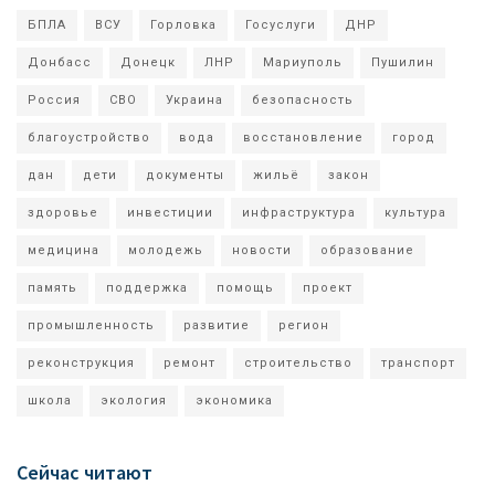
БПЛА
ВСУ
Горловка
Госуслуги
ДНР
Донбасс
Донецк
ЛНР
Мариуполь
Пушилин
Россия
СВО
Украина
безопасность
благоустройство
вода
восстановление
город
дан
дети
документы
жильё
закон
здоровье
инвестиции
инфраструктура
культура
медицина
молодежь
новости
образование
память
поддержка
помощь
проект
промышленность
развитие
регион
реконструкция
ремонт
строительство
транспорт
школа
экология
экономика
Сейчас читают