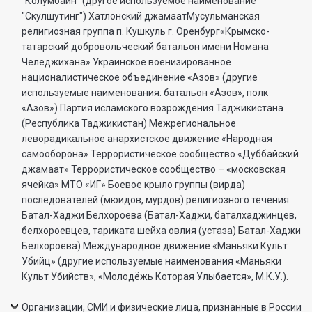
"Колумбайн" (другое используемое наименование
"Скулшутинг") Хатлонский джамаатМусульманская
религиозная группа п. Кушкуль г. Оренбург«Крымско-
татарский добровольческий батальон имени Номана
Челеджихана» Украинское военизированное
националистическое объединение «Азов» (другие
используемые наименования: батальон «Азов», полк
«Азов») Партия исламского возрождения Таджикистана
(Республика Таджикистан) Межрегиональное
леворадикальное анархистское движение «Народная
самооборона» Террористическое сообщество «Дуббайский
джамаат» Террористическое сообщество – «московская
ячейка» МТО «ИГ» Боевое крыло группы (вирда)
последователей (мюидов, мурдов) религиозного течения
Батал-Хаджи Белхороева (Батал-Хаджи, баталхаджинцев,
белхороевцев, тариката шейха овлия (устаза) Батал-Хаджи
Белхороева) Международное движение «Маньяки Культ
Убийц» (другие используемые наименования «Маньяки
Культ Убийств», «Молодёжь Которая Улыбается», М.К.У.).
Организации, СМИ и физические лица, признанные в России