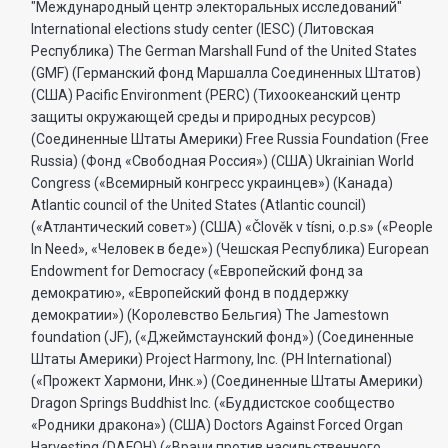
"Международный центр электоральных исследований"
International elections study center (IESC) (Литовская
Республика) The German Marshall Fund of the United States
(GMF) (Германский фонд Маршалла Соединенных Штатов)
(США) Pacific Environment (PERC) (Тихоокеанский центр
защиты окружающей среды и природных ресурсов)
(Соединенные Штаты Америки) Free Russia Foundation (Free
Russia) (Фонд «Свободная Россия») (США) Ukrainian World
Congress («Всемирный конгресс украинцев») (Канада)
Atlantic council of the United States (Atlantic council)
(«Атлантический совет») (США) «Člověk v tísni, o.p.s» («People
In Need», «Человек в беде») (Чешская Республика) European
Endowment for Democracy («Европейский фонд за
демократию», «Европейский фонд в поддержку
демократии») (Королевство Бельгия) The Jamestown
foundation (JF), («Джеймстаунский фонд») (Соединенные
Штаты Америки) Project Harmony, Inc. (PH International)
(«Прожект Хармони, Инк.») (Соединенные Штаты Америки)
Dragon Springs Buddhist Inc. («Буддистское сообщество
«Родники дракона») (США) Doctors Against Forced Organ
Harvesting (DAFOH) («Врачи против насильственного