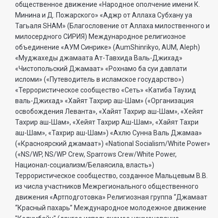
общественное движение «Народное ополчение имени К.
Минина и Д. Пожарского» «Аджр от Аллаха Субхану уа
Тагьаля SHAM» (Благословение от Аллаха милоственного и
милосердного СИРИЯ) Международное религиозное
объединение «АУМ Синрике» (AumShinrikyo, AUM, Aleph)
«Муджахеды джамаата Ат-Тавхида Валь-Джихад»
«Чистопольский Джамаат» «Рохнамо ба суи давлати
исломи» («Путеводитель в исламское государство»)
«Террористическое сообщество «Сеть» «Катиба Таухид
валь-Джихад» «Хайят Тахрир аш-Шам» («Организация
освобождения Леванта», «Хайят Тахрир аш-Шам», «Хейят
Тахрир аш-Шам», «Хейят Тахрир Аш-Шам», «Хайят Тахри
аш-Шам», «Тахрир аш-Шам») «Ахлю Сунна Валь Джамаа»
(«Красноярский джамаат») «National Socialism/White Power»
(«NS/WP, NS/WP Crew, Sparrows Crew/White Power,
Национал-социализм/Белаясила, власть»)
Террористическое сообщество, созданное Мальцевым В.В.
из числа участников Межрегионального общественного
движения «Артподготовка» Религиозная группа “Джамаат
“Красный пахарь” Международное молодежное движение