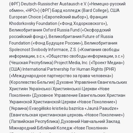
(ФРГ) Deutsch-Russischer Austausch e.V. («Немецко-русский
обмен», «НРО») (ФРГ) Бард колледж (Bard College), США
European Choice («Европейский выбор»), Франция
Khodorkovsky Foundation («Фонд Ходорковского»),
Великобритания Oxford Russia Fund («Оксфордский
российский фонд»), Великобритания Future of Russia
Foundation («Фонд Будущее России»), Великобритания
Spolecnost Svobody Informace, Z.S. («Компания свободы
информации, з.с.», «Общество свободы информации, з.с.»)
(Чешская Республика) Project Media, Inc. («Проект Медиа»)
(США) International Partnership for Human Rights (IPHR)
(«Международное партнерство за права человека»)
(Королевство Бельгия) Духовне Управлiння Євангельських
Християн Української Християнської Церкви «Нове
Поколiння» (Духовное Управление Евангельских Христиан
Украинской Христианской Церкви «Новое Поколение»)
(Украина) Evaņgēlisko kristiešu baznīca «Jaunā Paaudze»
(Евангельская христианская церковь «Новое Поколение»)
(Латвийская Республика) Духовний Навчальний Заклад
Міжнародний Біблійний Коледж «Нове Покоління»