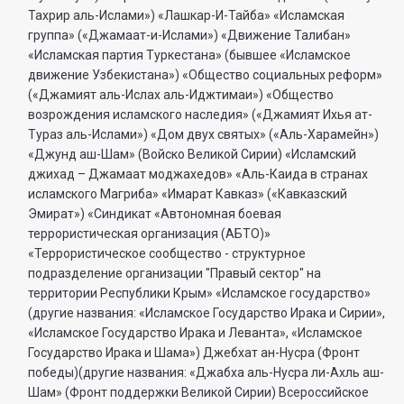
Тахрир аль-Ислами») «Лашкар-И-Тайба» «Исламская
группа» («Джамаат-и-Ислами») «Движение Талибан»
«Исламская партия Туркестана» (бывшее «Исламское
движение Узбекистана») «Общество социальных реформ»
(«Джамият аль-Ислах аль-Иджтимаи») «Общество
возрождения исламского наследия» («Джамият Ихья ат-
Тураз аль-Ислами») «Дом двух святых» («Аль-Харамейн»)
«Джунд аш-Шам» (Войско Великой Сирии) «Исламский
джихад – Джамаат моджахедов» «Аль-Каида в странах
исламского Магриба» «Имарат Кавказ» («Кавказский
Эмират») «Синдикат «Автономная боевая
террористическая организация (АБТО)»
«Террористическое сообщество - структурное
подразделение организации "Правый сектор" на
территории Республики Крым» «Исламское государство»
(другие названия: «Исламское Государство Ирака и Сирии»,
«Исламское Государство Ирака и Леванта», «Исламское
Государство Ирака и Шама») Джебхат ан-Нусра (Фронт
победы)(другие названия: «Джабха аль-Нусра ли-Ахль аш-
Шам» (Фронт поддержки Великой Сирии) Всероссийское