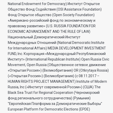
National Endowment for Democracy) Институт Открытое
Общество Фонд Содействия (OSI Assistance Foundation)
Фонд Открытое общество (Open Society Foundation)
«Американо-российский фонд по экономическому и
правовому развитию» (U.S. RUSSIA FOUNDATION FOR
ECONOMIC ADVANCEMENT AND THE RULE OF LAW)
Национальный Демократический Институт
Международных Отношений (National Democratic Institute
for International Affairs) MEDIA DEVELOPMENT INVESTMENT
FUND, Inc. Корпорация «Международный Республиканский
Институт» (International Republican Institute) Open Russia Civic
Movement, Open Russia (Общественное сетевое движение
«Открытая Россия») (Великобритания) OR (Otkrytaya Rossia)
(«Открытая Россия») (Великобритания) (с 08.11.2017 –
HUMAN RIGHTS PROJECT MANAGEMENT) Institute of Modern
Russia, Inc («Институт современной России») (США) The
Black Sea Trust for Regional Cooperation (Черноморский
фонд регионального сотрудничества) (Румыния)
"Европейская Платформа за Демократические Выборы"
European Platform for Democratic Elections (EPDE)