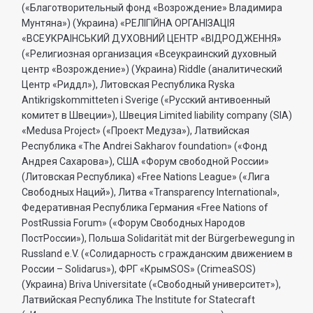
(«Благотворительный фонд «Возрождение» Владимира
Мунтяна») (Украина) «РЕЛIГIЙНА ОРГАНIЗАЦIЯ
«ВСЕУКРАIНСЬКИЙ ДУХОВНИЙ ЦЕНТР «ВIДРОДЖЕННЯ»
(«Религиозная организация «Всеукраинский духовный
центр «Возрождение») (Украина) Riddle (аналитический
Центр «Риддл»), Литовская Республика Ryska
Antikrigskommitteten i Sverige («Русский антивоенный
комитет в Швеции»), Швеция Limited liability company (SIA)
«Medusa Project» («Проект Медуза»), Латвийская
Республика «The Andrei Sakharov foundation» («Фонд
Андрея Сахарова»), США «Форум свободной России»
(Литовская Республика) «Free Nations League» («Лига
Свободных Наций»), Литва «Transparеncy International»,
Федеративная Республика Германия «Free Nations of
PostRussia Forum» («Форум Свободных Народов
ПостРоссии»), Польша Solidarität mit der Bürgerbewegung in
Russland e.V. («Солидарность с гражданским движением в
России – Solidarus»), ФРГ «КрымSOS» (CrimeaSOS)
(Украина) Briva Universitate («Свободный университет»),
Латвийская Республика The Institute for Statecraft