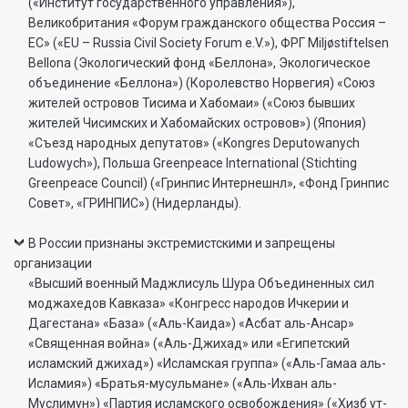
(«Институт государственного управления»),
Великобритания «Форум гражданского общества Россия –
ЕС» («EU – Russia Civil Society Forum e.V.»), ФРГ Miljøstiftelsen
Bellona (Экологический фонд «Беллона», Экологическое
объединение «Беллона») (Королевство Норвегия) «Союз
жителей островов Тисима и Хабомаи» («Союз бывших
жителей Чисимских и Хабомайских островов») (Япония)
«Съезд народных депутатов» («Kongres Deputowanych
Ludowych»), Польша Greenpeace International (Stichting
Greenpeace Council) («Гринпис Интернешнл», «Фонд Гринпис
Совет», «ГРИНПИС») (Нидерланды).
В России признаны экстремистскими и запрещены
организации
«Высший военный Маджлисуль Шура Объединенных сил
моджахедов Кавказа» «Конгресс народов Ичкерии и
Дагестана» «База» («Аль-Каида») «Асбат аль-Ансар»
«Священная война» («Аль-Джихад» или «Египетский
исламский джихад») «Исламская группа» («Аль-Гамаа аль-
Исламия») «Братья-мусульмане» («Аль-Ихван аль-
Муслимун») «Партия исламского освобождения» («Хизб ут-