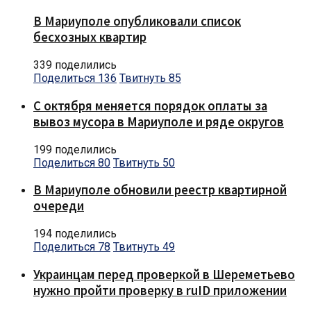
В Мариуполе опубликовали список
бесхозных квартир
339 поделились
Поделиться
136
Твитнуть
85
С октября меняется порядок оплаты за
вывоз мусора в Мариуполе и ряде округов
199 поделились
Поделиться
80
Твитнуть
50
В Мариуполе обновили реестр квартирной
очереди
194 поделились
Поделиться
78
Твитнуть
49
Украинцам перед проверкой в Шереметьево
нужно пройти проверку в ruID приложении