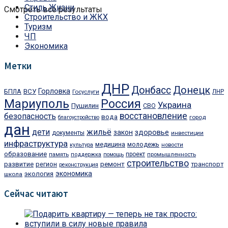
Стиль Жизни
Смотреть все результаты
Строительство и ЖКХ
Туризм
ЧП
Экономика
Метки
ДНР
Донбасс
Донецк
Горловка
БПЛА
ВСУ
Госуслуги
ЛНР
Мариуполь
Россия
Украина
Пушилин
СВО
восстановление
безопасность
вода
город
благоустройство
дан
дети
жильё
здоровье
закон
документы
инвестиции
инфраструктура
медицина
молодежь
культура
новости
образование
проект
память
поддержка
помощь
промышленность
строительство
ремонт
развитие
регион
транспорт
реконструкция
экономика
экология
школа
Сейчас читают