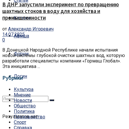
Статьи
В ДНР запустили эксперимент по превращению
шахтных стоков в воду для хозяйства и
промышленности
Каталог
от
Александр Игоревич
14.07.2025
Афиша
0
В Донецкой Народной Республике начали испытания
Форум
новой системы глубокой очистки шахтных вод, которую
разработали специалисты компании «Гормаш Глобал».
Эта инициатива ...
Логин
Рубрики
Культура
Мнение
Новости
Общество
Политика
Результатов нет
Производство
Спорт
Справка