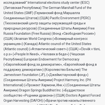
исследований" International elections study center (IESC)
(Литовская Республика) The German Marshall Fund of the
United States (GMF) (Германский фонд Маршалла
Соединенных Штатов) (США) Pacific Environment (PERC)
(Тихоокеанский центр защиты окружающей среды и
природных ресурсов) (Соединенные Штаты Америки) Free
Russia Foundation (Free Russia) (Фонд «Свободная Россия»)
(США) Ukrainian World Congress («Всемирный конгресс
украинцев») (Канада) Atlantic council of the United States
(Atlantic council) («Атлантический совет») (США) «Člověk v tísni,
o.p.s» («People In Need», «Человек в беде») (Чешская
Республика) European Endowment for Democracy
(«Европейский фонд за демократию», «Европейский фонд в
поддержку демократии») (Королевство Бельгия) The
Jamestown foundation (JF), («Джеймстаунский фонд»)
(Соединенные Штаты Америки) Project Harmony, Inc. (PH
International) («Прожект Хармони, Инк.») (Соединенные Штаты
Америки) Dragon Springs Buddhist Inc. («Буддистское
сообщество «Родники дракона») (США) Doctors Against Forced
Organ Harvesting (DAFOH) («Врачи против насильственного