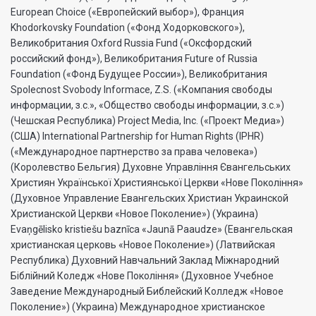
European Choice («Европейский выбор»), Франция
Khodorkovsky Foundation («Фонд Ходорковского»),
Великобритания Oxford Russia Fund («Оксфордский
российский фонд»), Великобритания Future of Russia
Foundation («Фонд Будущее России»), Великобритания
Spolecnost Svobody Informace, Z.S. («Компания свободы
информации, з.с.», «Общество свободы информации, з.с.»)
(Чешская Республика) Project Media, Inc. («Проект Медиа»)
(США) International Partnership for Human Rights (IPHR)
(«Международное партнерство за права человека»)
(Королевство Бельгия) Духовне Управлiння Євангельських
Християн Української Християнської Церкви «Нове Поколiння»
(Духовное Управление Евангельских Христиан Украинской
Христианской Церкви «Новое Поколение») (Украина)
Evaņgēlisko kristiešu baznīca «Jaunā Paaudze» (Евангельская
христианская церковь «Новое Поколение») (Латвийская
Республика) Духовний Навчальний Заклад Міжнародний
Біблійний Коледж «Нове Покоління» (Духовное Учебное
Заведение Международный Библейский Колледж «Новое
Поколение») (Украина) Международное христианское