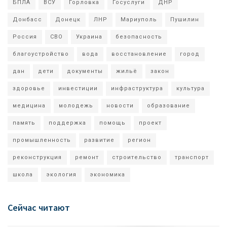
БПЛА
ВСУ
Горловка
Госуслуги
ДНР
Донбасс
Донецк
ЛНР
Мариуполь
Пушилин
Россия
СВО
Украина
безопасность
благоустройство
вода
восстановление
город
дан
дети
документы
жильё
закон
здоровье
инвестиции
инфраструктура
культура
медицина
молодежь
новости
образование
память
поддержка
помощь
проект
промышленность
развитие
регион
реконструкция
ремонт
строительство
транспорт
школа
экология
экономика
Сейчас читают