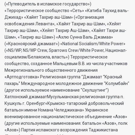
(«Путеводитель в исламское государство»)
«Террористическое сообщество «Сеть» «Катиба Таухид валь-
Джихад» «Хайят Тахрир аш-Шам» («Организация
освобождения Леванта», «Хайят Тахрир аш-Шам», «Хейят
Тахрир аш-Шам», «Хейят Тахрир Аш-Шам», «Хайят Тахри аш-
Шам», «Тахрир аш-Шам») «Ахлю Сунна Валь Джамаа»
(«Красноярский джамаат») «National Socialism/White Power»
(«NS/WP, NS/WP Crew, Sparrows Crew/White Power, Национал-
социализм/Белаясила, власть») Террористическое
сообщество, созданное Мальцевым В.В. из числа участников
Межрегионального общественного движения
«Артподготовка» Религиозная группа “Джамаат “Красный
пахарь” Международное молодежное движение "Колумбайн"
(другое используемое наименование "Скулшутинг")
Хатлонский джамаатМусульманская религиозная группа п.
Кушкуль г. Оренбург«Крымско-татарский добровольческий
батальон имени Номана Челеджихана» Украинское
военизированное националистическое объединение «Азов»
(другие используемые наименования: батальон «Азов», полк
«Азов») Партия исламского возрождения Таджикистана