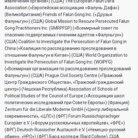
извлечения органов») (США) The European Falun Dafa
Association («Европейская ассоциация «Фалунь Дафа»)
(Великобритания) Friends of Falun Gong Inc. («Друзья
Фалуньгун») (США) Global Mission to Rescure Persecuted Falun
Gong Practitioners Inc. (GMRPFGP) («Всемирный совет по
спасению подвергаемых гонениям адептов «Фалуньгун»)
(США) Coalition to Investigate the Persecution of Falun Gong in
China («Коалиция по расследованию преследования в
отношении Фалуньгун в Китае») (США) World Organization to
Investigate the Persecution of Falun Gong Inc. (WOIPFG)
(«Всемирная организация по расследованию преследований
Фалуньгун») (США) Prague Civil Society Centre («Пражский
Центр Гражданского Общества», «Пражский гражданский
центр») (Чешская Республика) Association of Schools of
Political Studies of the Council of Europe («Ассоциация школ
политических исследований при Совете Европы») (Франция)
Zentrum für die Liberale Moderne GmbH («Центр либеральной
современности», «ЦЛС») (ФРГ) Forum Russischsprachiger
Europäer e.V. («Форум русскоязычных европейцев», «ФРЕ»)
(ФРГ) Deutsch-Russischer Austausch e.V. («Немецко-русский
обмен», «НРО») (ФРГ) Бард колледж (Bard College), США