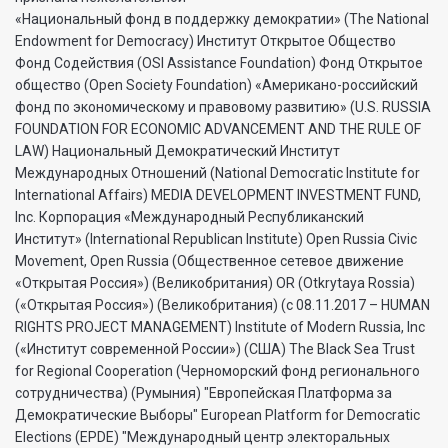
«Национальный фонд в поддержку демократии» (The National
Endowment for Democracy) Институт Открытое Общество
Фонд Содействия (OSI Assistance Foundation) Фонд Открытое
общество (Open Society Foundation) «Американо-российский
фонд по экономическому и правовому развитию» (U.S. RUSSIA
FOUNDATION FOR ECONOMIC ADVANCEMENT AND THE RULE OF
LAW) Национальный Демократический Институт
Международных Отношений (National Democratic Institute for
International Affairs) MEDIA DEVELOPMENT INVESTMENT FUND,
Inc. Корпорация «Международный Республиканский
Институт» (International Republican Institute) Open Russia Civic
Movement, Open Russia (Общественное сетевое движение
«Открытая Россия») (Великобритания) OR (Otkrytaya Rossia)
(«Открытая Россия») (Великобритания) (с 08.11.2017 – HUMAN
RIGHTS PROJECT MANAGEMENT) Institute of Modern Russia, Inc
(«Институт современной России») (США) The Black Sea Trust
for Regional Cooperation (Черноморский фонд регионального
сотрудничества) (Румыния) "Европейская Платформа за
Демократические Выборы" European Platform for Democratic
Elections (EPDE) "Международный центр электоральных