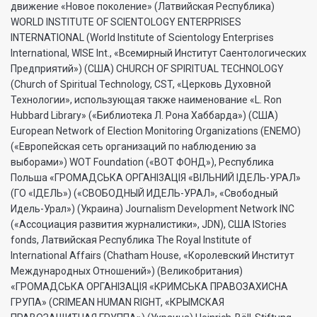
движение «Новое поколение» (Латвийская Республика)
WORLD INSTITUTE OF SCIENTOLOGY ENTERPRISES
INTERNATIONAL (World Institute of Scientology Enterprises
International, WISE Int., «Всемирный Институт Саентологических
Предприятий») (США) CHURCH OF SPIRITUAL TECHNOLOGY
(Church of Spiritual Technology, CST, «Церковь Духовной
Технологии», использующая также наименование «L. Ron
Hubbard Library» («Библиотека Л. Рона Хаббарда») (США)
European Network of Election Monitoring Organizations (ENEMO)
(«Европейская сеть организаций по наблюдению за
выборами») WOT Foundation («ВОТ ФОНД»), Республика
Польша «ГРОМАДСЬКА ОРГАНI3АЦIЯ «ВIЛЬНИЙ IДЕЛЬ-УРАЛ»
(ГО «IДЕЛЬ») («СВОБОДНЫЙ ИДЕЛЬ-УРАЛ», «Свободный
Идель-Урал») (Украина) Journalism Development Network INC
(«Ассоциация развития журналистики», JDN), США IStories
fonds, Латвийская Республика The Royal Institute of
International Affairs (Chatham House, «Королевский Институт
Международных Отношений») (Великобритания)
«ГРОМАДСЬКА ОРГАНIЗАЦIЯ «КРИМСЬКА ПРАВОЗАХИСНА
ГРУПА» (CRIMEAN HUMAN RIGHT, «КРЫМСКАЯ