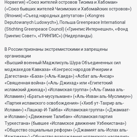
Норвегия) «Союз жителей островов Тисима и Хабомаи»
(«Союз бывших жителей Чисимских и Хабомайских островов»)
(Япония) «Съезд народных депутатов» («Kongres
Deputowanych Ludowych»), Польша Greenpeace International
(Stichting Greenpeace Council) («Гринпис Интернешнл», «Фонд
Гринпис Совет», «ГРИНПИС») (Нидерланды).
В России признаны экстремистскими и запрещены
организации
«Высший военный Маджлисуль Шура Объединенных сил
моджахедов Кавказа» «Конгресс народов Ичкерии и
Дагестана» «База» («Аль-Каида») «Асбат аль-Ансар»
«Священная война» («Аль-Джихад» или «Египетский
исламский джихад») «Исламская группа» («Аль-Гамаа аль-
Исламия») «Братья-мусульмане» («Аль-Ихван аль-Муслимун»)
«Партия исламского освобождения» («Хизб ут-Тахрир аль-
Ислами») «Лашкар-И-Тайба» «Исламская группа» («Джамаат-
и-Ислами») «Движение Талибан» «Исламская партия
Туркестана» (бывшее «Исламское движение Узбекистана»)
«Общество социальных реформ» («Джамият аль-Ислах аль-
Иджтимаи») «Общество возрождения исламского наследия»