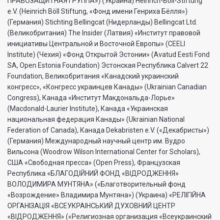
ПРАВОЗАЩИТНАЯ ГРУППА») (Украина) Heinrich-Böll-Stiftung
e.V. (Heinrich Böll Stiftung, «Фонд имени Генриха Бёлля»)
(Германия) Stichting Bellingcat (Нидерланды) Bellingcat Ltd.
(Великобритания) The Insider (Латвия) «Институт правовой
инициативы Центральной и Восточной Европы» (CEELI
Institute) (Чехия) «Фонд Открытой Эстонии» (Avatud Eesti Fond
SA, Open Estonia Foundation) Эстонская Республика Calvert 22
Foundation, Великобритания «Канадский украинский
конгресс», «Конгресс украинцев Канады» (Ukrainian Canadian
Congress), Канада «Институт Макдональда-Лорье»
(Macdonald-Laurier Institute), Канада «Украинская
национальная федерация Канады» (Ukrainian National
Federation of Canada), Канада Dekabristen e.V. («Декабристы»)
(Германия) Международный научный центр им. Вудро
Вильсона (Woodrow Wilson International Center for Scholars),
США «Свободная пресса» (Open Press), Французская
Республика «БЛАГОДIЙНИЙ ФОНД «ВIДРОДЖЕННЯ»
ВОЛОДИМИРА МУНТЯНА» («Благотворительный фонд
«Возрождение» Владимира Мунтяна») (Украина) «РЕЛIГIЙНА
ОРГАНIЗАЦIЯ «ВСЕУКРАIНСЬКИЙ ДУХОВНИЙ ЦЕНТР
«ВIДРОДЖЕННЯ» («Религиозная организация «Всеукраинский