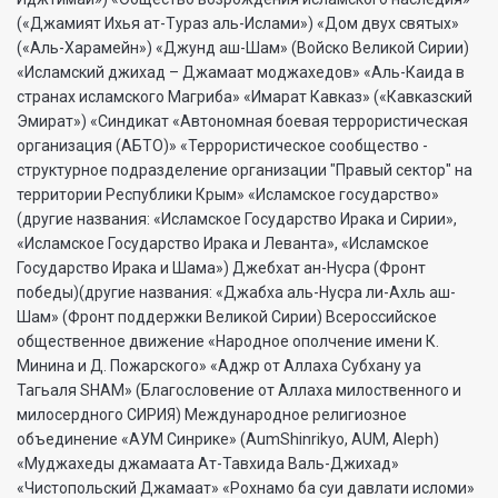
(«Джамият Ихья ат-Тураз аль-Ислами») «Дом двух святых»
(«Аль-Харамейн») «Джунд аш-Шам» (Войско Великой Сирии)
«Исламский джихад – Джамаат моджахедов» «Аль-Каида в
странах исламского Магриба» «Имарат Кавказ» («Кавказский
Эмират») «Синдикат «Автономная боевая террористическая
организация (АБТО)» «Террористическое сообщество -
структурное подразделение организации "Правый сектор" на
территории Республики Крым» «Исламское государство»
(другие названия: «Исламское Государство Ирака и Сирии»,
«Исламское Государство Ирака и Леванта», «Исламское
Государство Ирака и Шама») Джебхат ан-Нусра (Фронт
победы)(другие названия: «Джабха аль-Нусра ли-Ахль аш-
Шам» (Фронт поддержки Великой Сирии) Всероссийское
общественное движение «Народное ополчение имени К.
Минина и Д. Пожарского» «Аджр от Аллаха Субхану уа
Тагьаля SHAM» (Благословение от Аллаха милоственного и
милосердного СИРИЯ) Международное религиозное
объединение «АУМ Синрике» (AumShinrikyo, AUM, Aleph)
«Муджахеды джамаата Ат-Тавхида Валь-Джихад»
«Чистопольский Джамаат» «Рохнамо ба суи давлати исломи»