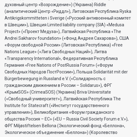
духовный центр «Возрождение») (Украина) Riddle
(аналитический Центр «Риддл»), Литовская Республика Ryska
Antikrigskommitteten i Sverige («Русский антивоенный комитет
в Швеции»), Швеция Limited liability company (SIA) «Medusa
Project» («Проект Медуза»), Латвийская Республика «The
Andrei Sakharov foundation» («Фонд Андрея Сахарова»), США
«Форум свободной России» (Литовская Республика) «Free
Nations League» («Лига Свободных Наций»), Литва
«Transparеncy International», Федеративная Республика
Германия «Free Nations of PostRussia Forum» («Форум
Свободных Народов ПостРоссии»), Польша Solidarität mit der
Bürgerbewegung in Russland e.V. («Солидарность с
гражданским движением в России – Solidarus»), ФРГ
«КрымSOS» (CrimeaSOS) (Украина) Briva Universitate
(«Свободный университет»), Латвийская Республика The
Institute for Statecraft («Институт государственного
управления»), Великобритания «Форум гражданского
общества Россия – ЕС» («EU – Russia Civil Society Forum e.V.»),
ФРГ Miljøstiftelsen Bellona (Экологический фонд «Беллона»,
Экологическое объединение «Беллона») (Королевство