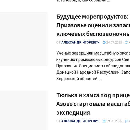
установок, и, как сообщил ...
Будущее морепродуктов: 
Приазовье оценили запас
ключевых беспозвоночн
ОТ
АЛЕКСАНДР ИГОРЕВИЧ
24.07.2025
Ученые завершили масштабную эксп
изучению промысловых ресурсов Сев
Приазовья. Специалисты обследовал
Донецкой Народной Республики, Зап
Херсонской областей ...
Тюлька и хамса под прице
Азове стартовала масшта
экспедиция
ОТ
АЛЕКСАНДР ИГОРЕВИЧ
19.06.2025