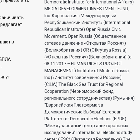
у привезла 12
Democratic Institute for International Affairs)
MEDIA DEVELOPMENT INVESTMENT FUND,
Inc. Корпорация «Международный
раничивать
Республиканский Институт» (International
предлагает
Republican Institute) Open Russia Civic
Movement, Open Russia (Общественное
вают в
сетевое движение «Открытая Россия»)
(Великобритания) OR (Otkrytaya Rossia)
(«Открытая Россия») (Великобритания) (с
 БПЛА
08.11.2017 – HUMAN RIGHTS PROJECT
.
MANAGEMENT) Institute of Modern Russia,
ачнут
Inc («Институт современной России»)
(США) The Black Sea Trust for Regional
Cooperation (Черноморский фонд
регионального сотрудничества) (Румыния)
"Европейская Платформа за
Демократические Выборы" European
Platform for Democratic Elections (EPDE)
"Международный центр электоральных
исследований" International elections study
center (IESC) (Литовская Республика) The