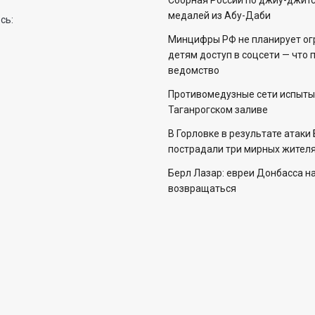
Сборная России по джиу-джитс
медалей из Абу-Даби
сь:
Минцифры РФ не планирует ог
детям доступ в соцсети — что 
ведомство
Противомедузные сети испыты
Таганрогском заливе
В Горловке в результате атаки
пострадали три мирных жителя
Берл Лазар: евреи Донбасса н
возвращаться