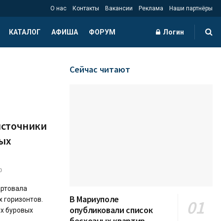
О нас
Контакты
Вакансии
Реклама
Наши партнёры
КАТАЛОГ
АФИША
ФОРУМ
Логин
Сейчас читают
источники
вых
0
артовала
В Мариуполе
 горизонтов.
опубликовали список
х буровых
бесхозных квартир