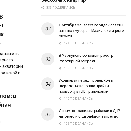
339 ПОДЕЛИЛИСЬ
В
ы
С октября меняется порядок оплаты
за вывоз мусора в Мариуполе и ряде
ых
округов
0
199 ПОДЕЛИЛИСЬ
едицию по
В Мариуполе обновили реестр
ерного
квартирной очереди
и акватории
195 ПОДЕЛИЛИСЬ
орожской и
Украинцам перед проверкой в
Шереметьево нужно пройти
проверку в ruID приложении
лом: в
140 ПОДЕЛИЛИСЬ
бная
Ловим по правилам: рыбакам в ДНР
напомнили о штрафах и запретах
0
138 ПОДЕЛИЛИСЬ