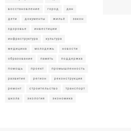
восстановление
город
дан
дети
документы
жильё
закон
здоровье
инвестиции
инфраструктура
культура
медицина
молодежь
новости
образование
память
поддержка
помощь
проект
промышленность
развитие
регион
реконструкция
ремонт
строительство
транспорт
школа
экология
экономика