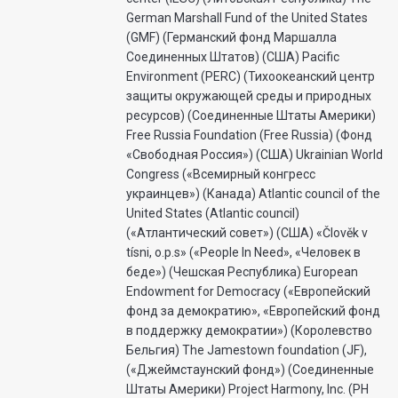
German Marshall Fund of the United States
(GMF) (Германский фонд Маршалла
Соединенных Штатов) (США) Pacific
Environment (PERC) (Тихоокеанский центр
защиты окружающей среды и природных
ресурсов) (Соединенные Штаты Америки)
Free Russia Foundation (Free Russia) (Фонд
«Свободная Россия») (США) Ukrainian World
Congress («Всемирный конгресс
украинцев») (Канада) Atlantic council of the
United States (Atlantic council)
(«Атлантический совет») (США) «Člověk v
tísni, o.p.s» («People In Need», «Человек в
беде») (Чешская Республика) European
Endowment for Democracy («Европейский
фонд за демократию», «Европейский фонд
в поддержку демократии») (Королевство
Бельгия) The Jamestown foundation (JF),
(«Джеймстаунский фонд») (Соединенные
Штаты Америки) Project Harmony, Inc. (PH