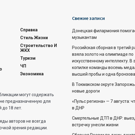
Свежие записи
Справка
Донецкая филармония помога
музыкантам
Стиль Жизни
Строительство И
Российская сборная в третий 
ЖКХ
взяла золото на олимпиаде по
Туризм
искусственному интеллекту. В 
ЧП
копилке команды восемь меда
о
Экономика
высшей пробы и одна бронзова
В Токмакском округе Запорожь
новые дороги
бликации могут содержать
не предназначенную для
«Пульс региона» — 7 августа: ч
 до 18 лет.
в ДНР
Смертельные ДТП в ДНР: выез
яды авторов не всегда
встречку унесли жизни
очкой зрения редакции.