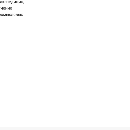
 экспедиция,
учение
промысловых