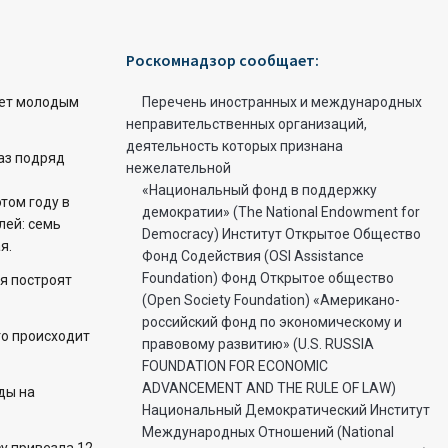
Роскомнадзор сообщает:
ет молодым
Перечень иностранных и международных
неправительственных организаций,
деятельность которых признана
раз подряд
нежелательной
«Национальный фонд в поддержку
этом году в
демократии» (The National Endowment for
лей: семь
Democracy) Институт Открытое Общество
я.
Фонд Содействия (OSI Assistance
Foundation) Фонд Открытое общество
я построят
(Open Society Foundation) «Американо-
российский фонд по экономическому и
то происходит
правовому развитию» (U.S. RUSSIA
FOUNDATION FOR ECONOMIC
ADVANCEMENT AND THE RULE OF LAW)
ды на
Национальный Демократический Институт
Международных Отношений (National