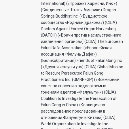
International) («Прожект Хармони, Инк.»)
(Соединенные Штаты Америки) Dragon
Springs Buddhist Inc. («Буддистское
сообщество «Родники дракона») (США)
Doctors Against Forced Organ Harvesting
(DAFOH) («Врачи против насильственного
извлечения органов») (США) The European
Falun Dafa Association («Европейская
ассоциация «Фалунь Дафа»)
(Великобритания) Friends of Falun Gong Inc.
(«Друзья Фалуньгун») (США) Global Mission
to Rescure Persecuted Falun Gong
Practitioners Inc. (GMRPFGP) («Всемирный
совет по спасению подвергаемых
гонениям адептов «Фалуньгун») (США)
Coalition to Investigate the Persecution of
Falun Gong in China («Коалиция по
расследованию преследования в
отношении Фалуньгун в Китае») (США)
World Organization to Investigate the