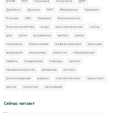
БПЛА
ВСУ
Горловка
Госуслуги
ДНР
Донбасс
Донецк
ЛНР
Мариуполь
Пушилин
Россия
СВО
Украина
безопасность
благоустройство
вода
восстановление
город
дан
дети
документы
жильё
закон
здоровье
инвестиции
инфраструктура
культура
медицина
молодежь
новости
образование
память
поддержка
помощь
проект
промышленность
развитие
регион
реконструкция
ремонт
строительство
транспорт
школа
экология
экономика
Сейчас читают