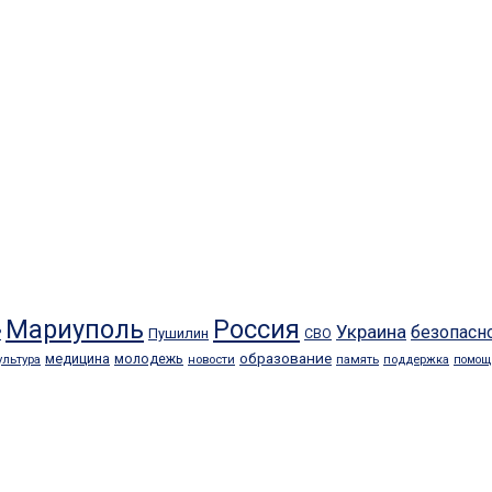
Мариуполь
Россия
Украина
безопасн
Пушилин
Р
СВО
образование
медицина
молодежь
ультура
новости
память
поддержка
помощ