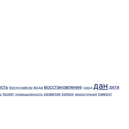
дан
восстановление
ость
дети
вода
город
благоустройство
ремонт
развитие
регион
проект
ь
промышленность
реконструкция