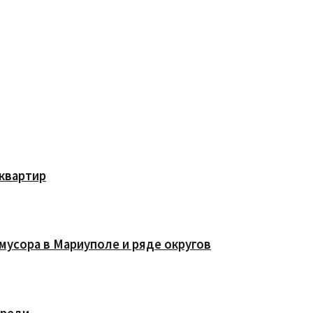
квартир
мусора в Мариуполе и ряде округов