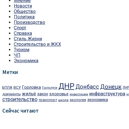
Мнение
Новости
Общество
Политика
Производство
Спорт
Справка
Стиль Жизни
Строительство и ЖКХ
Туризм
ЧП
Экономика
Метки
ДНР
Донецк
Донбасс
Горловка
БПЛА
ВСУ
Госуслуги
ЛН
инфраструктура
жильё
закон
здоровье
документы
инвестиции
к
строительство
экономика
транспорт
экология
школа
Сейчас читают