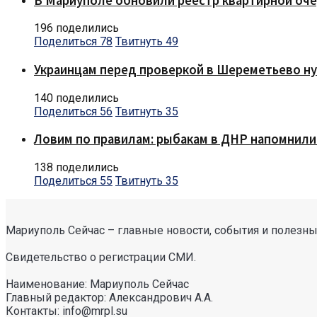
В Мариуполе обновили реестр квартирной оч
196 поделились
Поделиться
78
Твитнуть
49
Украинцам перед проверкой в Шереметьево ну
140 поделились
Поделиться
56
Твитнуть
35
Ловим по правилам: рыбакам в ДНР напомнили
138 поделились
Поделиться
55
Твитнуть
35
Мариуполь Сейчас – главные новости, события и полезные
Свидетельство о регистрации СМИ.
Наименование: Мариуполь Сейчас
Главный редактор: Александрович А.А.
Контакты: info@mrpl.su