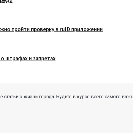
ереди
жно пройти проверку в ruID приложении
 о штрафах и запретах
 статьи о жизни города. Будьте в курсе всего самого важ