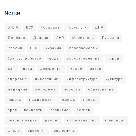
Метки
БПЛА
ВСУ
Горловка
Госуслуги
ДНР
Донбасс
Донецк
ЛНР
Мариуполь
Пушилин
Россия
СВО
Украина
безопасность
благоустройство
вода
восстановление
город
дан
дети
документы
жильё
закон
здоровье
инвестиции
инфраструктура
культура
медицина
молодежь
новости
образование
память
поддержка
помощь
проект
промышленность
развитие
регион
реконструкция
ремонт
строительство
транспорт
школа
экология
экономика