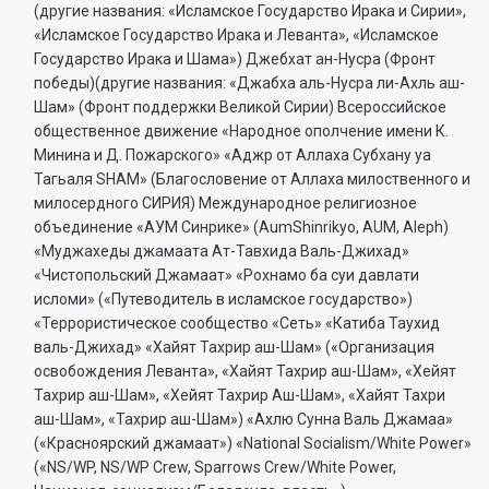
(другие названия: «Исламское Государство Ирака и Сирии»,
«Исламское Государство Ирака и Леванта», «Исламское
Государство Ирака и Шама») Джебхат ан-Нусра (Фронт
победы)(другие названия: «Джабха аль-Нусра ли-Ахль аш-
Шам» (Фронт поддержки Великой Сирии) Всероссийское
общественное движение «Народное ополчение имени К.
Минина и Д. Пожарского» «Аджр от Аллаха Субхану уа
Тагьаля SHAM» (Благословение от Аллаха милоственного и
милосердного СИРИЯ) Международное религиозное
объединение «АУМ Синрике» (AumShinrikyo, AUM, Aleph)
«Муджахеды джамаата Ат-Тавхида Валь-Джихад»
«Чистопольский Джамаат» «Рохнамо ба суи давлати
исломи» («Путеводитель в исламское государство»)
«Террористическое сообщество «Сеть» «Катиба Таухид
валь-Джихад» «Хайят Тахрир аш-Шам» («Организация
освобождения Леванта», «Хайят Тахрир аш-Шам», «Хейят
Тахрир аш-Шам», «Хейят Тахрир Аш-Шам», «Хайят Тахри
аш-Шам», «Тахрир аш-Шам») «Ахлю Сунна Валь Джамаа»
(«Красноярский джамаат») «National Socialism/White Power»
(«NS/WP, NS/WP Crew, Sparrows Crew/White Power,