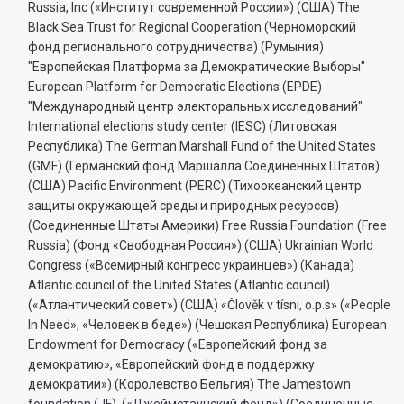
Russia, Inc («Институт современной России») (США) The
Black Sea Trust for Regional Cooperation (Черноморский
фонд регионального сотрудничества) (Румыния)
"Европейская Платформа за Демократические Выборы"
European Platform for Democratic Elections (EPDE)
"Международный центр электоральных исследований"
International elections study center (IESC) (Литовская
Республика) The German Marshall Fund of the United States
(GMF) (Германский фонд Маршалла Соединенных Штатов)
(США) Pacific Environment (PERC) (Тихоокеанский центр
защиты окружающей среды и природных ресурсов)
(Соединенные Штаты Америки) Free Russia Foundation (Free
Russia) (Фонд «Свободная Россия») (США) Ukrainian World
Congress («Всемирный конгресс украинцев») (Канада)
Atlantic council of the United States (Atlantic council)
(«Атлантический совет») (США) «Člověk v tísni, o.p.s» («People
In Need», «Человек в беде») (Чешская Республика) European
Endowment for Democracy («Европейский фонд за
демократию», «Европейский фонд в поддержку
демократии») (Королевство Бельгия) The Jamestown
foundation (JF), («Джеймстаунский фонд») (Соединенные