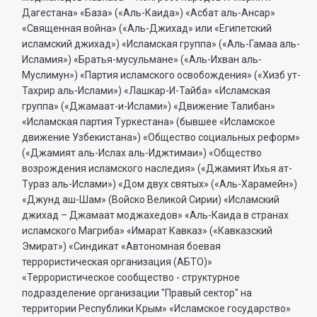
Дагестана» «База» («Аль-Каида») «Асбат аль-Ансар»
«Священная война» («Аль-Джихад» или «Египетский
исламский джихад») «Исламская группа» («Аль-Гамаа аль-
Исламия») «Братья-мусульмане» («Аль-Ихван аль-
Муслимун») «Партия исламского освобождения» («Хизб ут-
Тахрир аль-Ислами») «Лашкар-И-Тайба» «Исламская
группа» («Джамаат-и-Ислами») «Движение Талибан»
«Исламская партия Туркестана» (бывшее «Исламское
движение Узбекистана») «Общество социальных реформ»
(«Джамият аль-Ислах аль-Иджтимаи») «Общество
возрождения исламского наследия» («Джамият Ихья ат-
Тураз аль-Ислами») «Дом двух святых» («Аль-Харамейн»)
«Джунд аш-Шам» (Войско Великой Сирии) «Исламский
джихад – Джамаат моджахедов» «Аль-Каида в странах
исламского Магриба» «Имарат Кавказ» («Кавказский
Эмират») «Синдикат «Автономная боевая
террористическая организация (АБТО)»
«Террористическое сообщество - структурное
подразделение организации "Правый сектор" на
территории Республики Крым» «Исламское государство»