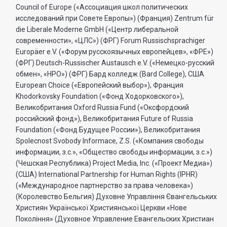
Council of Europe («Ассоциация школ политических
исследований при Совете Европы») (Франция) Zentrum für
die Liberale Moderne GmbH («Центр либеральной
современности», «ЦЛС») (ФРГ) Forum Russischsprachiger
Europäer e.V. («Форум русскоязычных европейцев», «ФРЕ»)
(ФРГ) Deutsch-Russischer Austausch e.V. («Немецко-русский
обмен», «НРО») (ФРГ) Бард колледж (Bard College), США
European Choice («Европейский выбор»), Франция
Khodorkovsky Foundation («Фонд Ходорковского»),
Великобритания Oxford Russia Fund («Оксфордский
российский фонд»), Великобритания Future of Russia
Foundation («Фонд Будущее России»), Великобритания
Spolecnost Svobody Informace, Z.S. («Компания свободы
информации, з.с.», «Общество свободы информации, з.с.»)
(Чешская Республика) Project Media, Inc. («Проект Медиа»)
(США) International Partnership for Human Rights (IPHR)
(«Международное партнерство за права человека»)
(Королевство Бельгия) Духовне Управлiння Євангельських
Християн Української Християнської Церкви «Нове
Поколiння» (Духовное Управление Евангельских Христиан