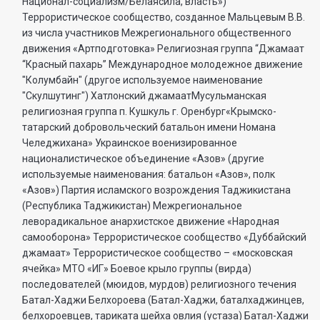
Национал-социализм/Белаясила, власть»)
Террористическое сообщество, созданное Мальцевым В.В.
из числа участников Межрегионального общественного
движения «Артподготовка» Религиозная группа “Джамаат
“Красный пахарь” Международное молодежное движение
"Колумбайн" (другое используемое наименование
"Скулшутинг") Хатлонский джамаатМусульманская
религиозная группа п. Кушкуль г. Оренбург«Крымско-
татарский добровольческий батальон имени Номана
Челеджихана» Украинское военизированное
националистическое объединение «Азов» (другие
используемые наименования: батальон «Азов», полк
«Азов») Партия исламского возрождения Таджикистана
(Республика Таджикистан) Межрегиональное
леворадикальное анархистское движение «Народная
самооборона» Террористическое сообщество «Дуббайский
джамаат» Террористическое сообщество – «московская
ячейка» МТО «ИГ» Боевое крыло группы (вирда)
последователей (мюидов, мурдов) религиозного течения
Батал-Хаджи Белхороева (Батал-Хаджи, баталхаджинцев,
белхороевцев, тариката шейха овлия (устаза) Батал-Хаджи