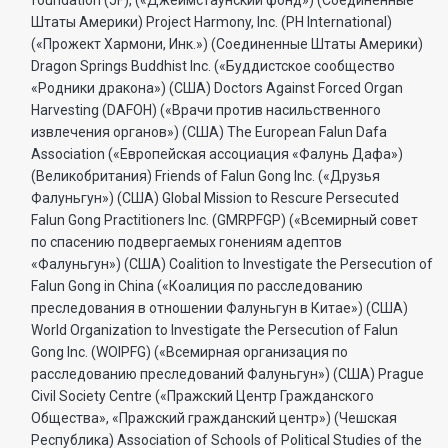
Штаты Америки) Project Harmony, Inc. (PH International)
(«Прожект Хармони, Инк.») (Соединенные Штаты Америки)
Dragon Springs Buddhist Inc. («Буддистское сообщество
«Родники дракона») (США) Doctors Against Forced Organ
Harvesting (DAFOH) («Врачи против насильственного
извлечения органов») (США) The European Falun Dafa
Association («Европейская ассоциация «Фалунь Дафа»)
(Великобритания) Friends of Falun Gong Inc. («Друзья
Фалуньгун») (США) Global Mission to Rescure Persecuted
Falun Gong Practitioners Inc. (GMRPFGP) («Всемирный совет
по спасению подвергаемых гонениям адептов
«Фалуньгун») (США) Coalition to Investigate the Persecution of
Falun Gong in China («Коалиция по расследованию
преследования в отношении Фалуньгун в Китае») (США)
World Organization to Investigate the Persecution of Falun
Gong Inc. (WOIPFG) («Всемирная организация по
расследованию преследований Фалуньгун») (США) Prague
Civil Society Centre («Пражский Центр Гражданского
Общества», «Пражский гражданский центр») (Чешская
Республика) Association of Schools of Political Studies of the