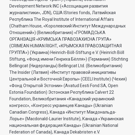
Development Network INC («Ассоциация развития
журналистики», JDN), США IStories fonds, Латвийская
Республика The Royal Institute of International Affairs
(Chatham House, «Королевский Институт Международных
Отношений») (Великобритания) «ГРОМАДСЬКА
ОРГАНIЗАЦIЯ «КРИМСЬКА ПРАВОЗАХИСНА ГРУПА»
(CRIMEAN HUMAN RIGHT, «КРЫМСКАЯ ПРАВОЗАЩИТНАЯ
ГРУППА») (Украина) Heinrich-Böll-Stiftung e.V. (Heinrich Böll
Stiftung, «Фонд имени Генриха Бёлля») (Германия) Stichting
Bellingcat (Нидерланды) Bellingcat Ltd. (Великобритания)
The Insider (Латвия) «Институт правовой инициативы
Центральной и Восточной Европы» (CEELI Institute) (Чехия)
«Фонд Открытой Эстонии» (Avatud Eesti Fond SA, Open
Estonia Foundation) Эстонская Республика Calvert 22
Foundation, Великобритания «Канадский украинский
конгресс», «Конгресс украинцев Канады» (Ukrainian
Canadian Congress), Канада «Институт Макдональда-
Лорье» (Macdonald-Laurier Institute), Канада «Украинская
национальная федерация Канады» (Ukrainian National
Federation of Canada), Канада Dekabristen e.V.