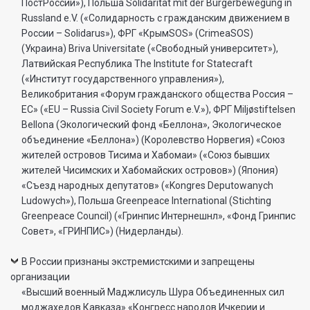
ПостРоссии»), Польша Solidarität mit der Bürgerbewegung in
Russland e.V. («Солидарность с гражданским движением в
России – Solidarus»), ФРГ «КрымSOS» (CrimeaSOS)
(Украина) Briva Universitate («Свободный университет»),
Латвийская Республика The Institute for Statecraft
(«Институт государственного управления»),
Великобритания «Форум гражданского общества Россия –
ЕС» («EU – Russia Civil Society Forum e.V.»), ФРГ Miljøstiftelsen
Bellona (Экологический фонд «Беллона», Экологическое
объединение «Беллона») (Королевство Норвегия) «Союз
жителей островов Тисима и Хабомаи» («Союз бывших
жителей Чисимских и Хабомайских островов») (Япония)
«Съезд народных депутатов» («Kongres Deputowanych
Ludowych»), Польша Greenpeace International (Stichting
Greenpeace Council) («Гринпис Интернешнл», «Фонд Гринпис
Совет», «ГРИНПИС») (Нидерланды).
В России признаны экстремистскими и запрещены
организации
«Высший военный Маджлисуль Шура Объединенных сил
моджахедов Кавказа» «Конгресс народов Ичкерии и