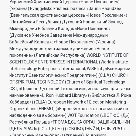
Украинской Христианской Церкви «Новое Поколение»)
(Украина) Evaņgēlisko kristiešu baznīca «Jaunā Paaudze»
(Евангельская христианская церковь «Новое Поколение»)
(Латвийская Республика) Духовний Навчальний Заклад
Міжнародний Біблійний Коледж «Нове Покоління»
(Духовное Учебное Заведение Международный
Библейский Колледж «Новое Поколение») (Украина)
Международное христианское движение «Новое
поколение» (Латвийская Республика) WORLD INSTITUTE OF
SCIENTOLOGY ENTERPRISES INTERNATIONAL (World Institute
of Scientology Enterprises International, WISE Int., «Всемирный
Институт Саентологических Предприятий») (США) CHURCH
OF SPIRITUAL TECHNOLOGY (Church of Spiritual Technology,
CST, «Церковь Духовной Технологии», использующая также
наименование «L. Ron Hubbard Library» («Библиотека Л. Рона
Хаббарда») (США) European Network of Election Monitoring
Organizations (ENEMO) («Европейская сеть организаций по
наблюдению за выборами») WOT Foundation («ВОТ ФОНД»),
Республика Польша «ГРОМАДСЬКА ОРГАНI3АЦIЯ «ВIЛЬНИЙ
IДЕЛЬ-УРАЛ» (ГО «IДЕЛЬ») («СВОБОДНЫЙ ИДЕЛЬ-УРАЛ»,
«Свободный Идель-Урал») (Украина) Journalism