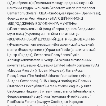
(«Декабристы») (Германия) Международный научный
центр им. Вудро Вильсона (Woodrow Wilson International
Center for Scholars), США «Свободная пресса» (Open Press),
Французская Республика «БЛАГОДIЙНИЙ ФОНД
«ВIДРОДЖЕННЯ» ВОЛОДИМИРА МУНТЯНА»
(«Благотворительный фонд «Возрождение» Владимира
Мунтяна») (Украина) «РЕЛIГIЙНА ОРГАНIЗАЦIЯ
«ВСЕУКРАIНСЬКИЙ ДУХОВНИЙ ЦЕНТР «ВIДРОДЖЕННЯ»
(«Религиозная организация «Всеукраинский духовный
центр «Возрождение») (Украина) Riddle (аналитический
Центр «Риддл»), Литовская Республика Ryska
Antikrigskommitteten i Sverige («Русский антивоенный
комитет в Швеции»), Швеция Limited liability company (SIA)
«Medusa Project» («Проект Медуза»), Латвийская
Республика «The Andrei Sakharov foundation» («Фонд
Андрея Сахарова»), США «Форум свободной России»
(Литовская Республика) «Free Nations League» («Лига
Свободных Наций»), Литва «Transparеncy International»,
Федеративная Республика Германия «Free Nations of
PostRussia Forum» («Форум Свободных Народов