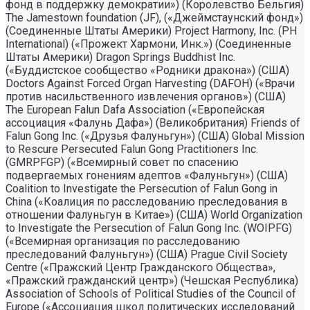
фонд в поддержку демократии») (Королевство Бельгия)
The Jamestown foundation (JF), («Джеймстаунский фонд»)
(Соединенные Штаты Америки) Project Harmony, Inc. (PH
International) («Прожект Хармони, Инк.») (Соединенные
Штаты Америки) Dragon Springs Buddhist Inc.
(«Буддистское сообщество «Родники дракона») (США)
Doctors Against Forced Organ Harvesting (DAFOH) («Врачи
против насильственного извлечения органов») (США)
The European Falun Dafa Association («Европейская
ассоциация «Фалунь Дафа») (Великобритания) Friends of
Falun Gong Inc. («Друзья Фалуньгун») (США) Global Mission
to Rescure Persecuted Falun Gong Practitioners Inc.
(GMRPFGP) («Всемирный совет по спасению
подвергаемых гонениям адептов «Фалуньгун») (США)
Coalition to Investigate the Persecution of Falun Gong in
China («Коалиция по расследованию преследования в
отношении Фалуньгун в Китае») (США) World Organization
to Investigate the Persecution of Falun Gong Inc. (WOIPFG)
(«Всемирная организация по расследованию
преследований Фалуньгун») (США) Prague Civil Society
Centre («Пражский Центр Гражданского Общества»,
«Пражский гражданский центр») (Чешская Республика)
Association of Schools of Political Studies of the Council of
Europe («Ассоциация школ политических исследований