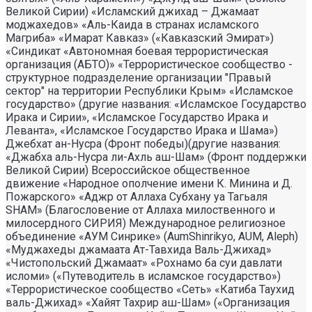
Великой Сирии) «Исламский джихад – Джамаат
моджахедов» «Аль-Каида в странах исламского
Магриба» «Имарат Кавказ» («Кавказский Эмират»)
«Синдикат «Автономная боевая террористическая
организация (АБТО)» «Террористическое сообщество -
структурное подразделение организации "Правый
сектор" на территории Республики Крым» «Исламское
государство» (другие названия: «Исламское Государство
Ирака и Сирии», «Исламское Государство Ирака и
Леванта», «Исламское Государство Ирака и Шама»)
Джебхат ан-Нусра (Фронт победы)(другие названия:
«Джабха аль-Нусра ли-Ахль аш-Шам» (Фронт поддержки
Великой Сирии) Всероссийское общественное
движение «Народное ополчение имени К. Минина и Д.
Пожарского» «Аджр от Аллаха Субхану уа Тагьаля
SHAM» (Благословение от Аллаха милоственного и
милосердного СИРИЯ) Международное религиозное
объединение «АУМ Синрике» (AumShinrikyo, AUM, Aleph)
«Муджахеды джамаата Ат-Тавхида Валь-Джихад»
«Чистопольский Джамаат» «Рохнамо ба суи давлати
исломи» («Путеводитель в исламское государство»)
«Террористическое сообщество «Сеть» «Катиба Таухид
валь-Джихад» «Хайят Тахрир аш-Шам» («Организация