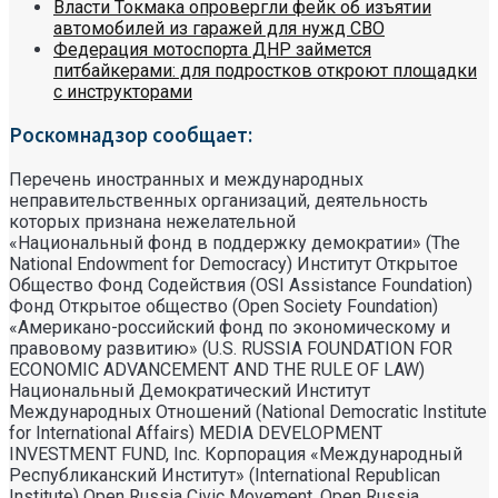
Власти Токмака опровергли фейк об изъятии
автомобилей из гаражей для нужд СВО
Федерация мотоспорта ДНР займется
питбайкерами: для подростков откроют площадки
с инструкторами
Роскомнадзор сообщает:
Перечень иностранных и международных
неправительственных организаций, деятельность
которых признана нежелательной
«Национальный фонд в поддержку демократии» (The
National Endowment for Democracy) Институт Открытое
Общество Фонд Содействия (OSI Assistance Foundation)
Фонд Открытое общество (Open Society Foundation)
«Американо-российский фонд по экономическому и
правовому развитию» (U.S. RUSSIA FOUNDATION FOR
ECONOMIC ADVANCEMENT AND THE RULE OF LAW)
Национальный Демократический Институт
Международных Отношений (National Democratic Institute
for International Affairs) MEDIA DEVELOPMENT
INVESTMENT FUND, Inc. Корпорация «Международный
Республиканский Институт» (International Republican
Institute) Open Russia Civic Movement, Open Russia