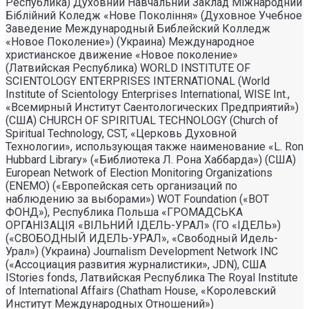
Республика) Духовний Навчальний Заклад Міжнародний
Біблійний Коледж «Нове Покоління» (Духовное Учебное
Заведение Международный Библейский Колледж
«Новое Поколение») (Украина) Международное
христианское движение «Новое поколение»
(Латвийская Республика) WORLD INSTITUTE OF
SCIENTOLOGY ENTERPRISES INTERNATIONAL (World
Institute of Scientology Enterprises International, WISE Int.,
«Всемирный Институт Саентологических Предприятий»)
(США) CHURCH OF SPIRITUAL TECHNOLOGY (Church of
Spiritual Technology, CST, «Церковь Духовной
Технологии», использующая также наименование «L. Ron
Hubbard Library» («Библиотека Л. Рона Хаббарда») (США)
European Network of Election Monitoring Organizations
(ENEMO) («Европейская сеть организаций по
наблюдению за выборами») WOT Foundation («ВОТ
ФОНД»), Республика Польша «ГРОМАДСЬКА
ОРГАНI3АЦIЯ «ВIЛЬНИЙ IДЕЛЬ-УРАЛ» (ГО «IДЕЛЬ»)
(«СВОБОДНЫЙ ИДЕЛЬ-УРАЛ», «Свободный Идель-
Урал») (Украина) Journalism Development Network INC
(«Ассоциация развития журналистики», JDN), США
IStories fonds, Латвийская Республика The Royal Institute
of International Affairs (Chatham House, «Королевский
Институт Международных Отношений»)