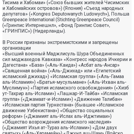
Тисима и Хабомаи» («Союз бывших жителей Чисимских
и Хабомайских островов») (Япония) «Съезд народных
депутатов» («Kongres Deputowanych Ludowych»), Польша
Greenpeace International (Stichting Greenpeace Council)
(«Гринпис Интернешнл», «Фонд Гринпис Совет»,
«ГРИНПИС») (Нидерланды).
В России признаны экстремистскими и запрещены
организации
«Высший военный Маджлисуль Шура Объединенных
сил моджахедов Кавказа» «Конгресс народов Ичкерии и
Дагестана» «База» («Аль-Каида») «Асбат аль-Ансар»
«Священная война» («Аль-Джихад» или «Египетский
исламский джихад») «Исламская группа» («Аль-Гамаа
аль-Исламия») «Братья-мусульмане» («Аль-Ихван аль-
Муслимун») «Партия исламского освобождения» («Хизб
ут-Тахрир аль-Ислами») «Лашкар-И-Тайба» «Исламская
группа» («Джамаат-и-Ислами») «Движение Талибан»
«Исламская партия Туркестана» (бывшее «Исламское
движение Узбекистана») «Общество социальных
реформ» («Джамият аль-Ислах аль-Иджтимаи»)
«Общество возрождения исламского наследия»
(«Джамият Ихья ат-Тураз аль-Ислами») «Дом двух
святых» («Аль-Харамейн») «Джунд аш-Шам» (Войско