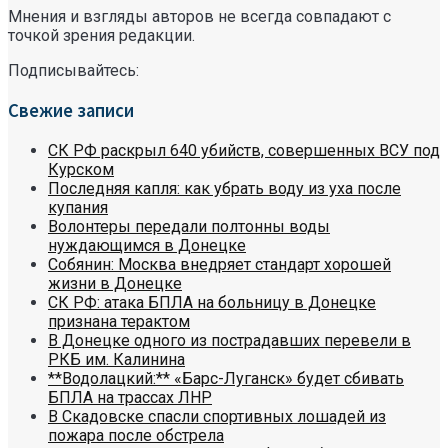
Мнения и взгляды авторов не всегда совпадают с
точкой зрения редакции.
Подписывайтесь:
Свежие записи
СК РФ раскрыл 640 убийств, совершенных ВСУ под
Курском
Последняя капля: как убрать воду из уха после
купания
Волонтеры передали полтонны воды
нуждающимся в Донецке
Собянин: Москва внедряет стандарт хорошей
жизни в Донецке
СК РФ: атака БПЛА на больницу в Донецке
признана терактом
В Донецке одного из пострадавших перевели в
РКБ им. Калинина
**Водолацкий:** «Барс-Луганск» будет сбивать
БПЛА на трассах ЛНР
В Скадовске спасли спортивных лошадей из
пожара после обстрела