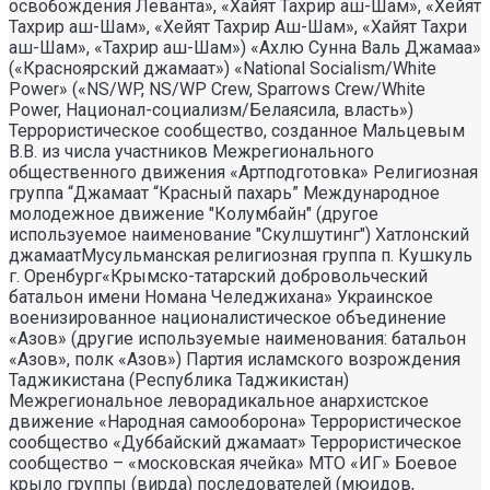
освобождения Леванта», «Хайят Тахрир аш-Шам», «Хейят
Тахрир аш-Шам», «Хейят Тахрир Аш-Шам», «Хайят Тахри
аш-Шам», «Тахрир аш-Шам») «Ахлю Сунна Валь Джамаа»
(«Красноярский джамаат») «National Socialism/White
Power» («NS/WP, NS/WP Crew, Sparrows Crew/White
Power, Национал-социализм/Белаясила, власть»)
Террористическое сообщество, созданное Мальцевым
В.В. из числа участников Межрегионального
общественного движения «Артподготовка» Религиозная
группа “Джамаат “Красный пахарь” Международное
молодежное движение "Колумбайн" (другое
используемое наименование "Скулшутинг") Хатлонский
джамаатМусульманская религиозная группа п. Кушкуль
г. Оренбург«Крымско-татарский добровольческий
батальон имени Номана Челеджихана» Украинское
военизированное националистическое объединение
«Азов» (другие используемые наименования: батальон
«Азов», полк «Азов») Партия исламского возрождения
Таджикистана (Республика Таджикистан)
Межрегиональное леворадикальное анархистское
движение «Народная самооборона» Террористическое
сообщество «Дуббайский джамаат» Террористическое
сообщество – «московская ячейка» МТО «ИГ» Боевое
крыло группы (вирда) последователей (мюидов,