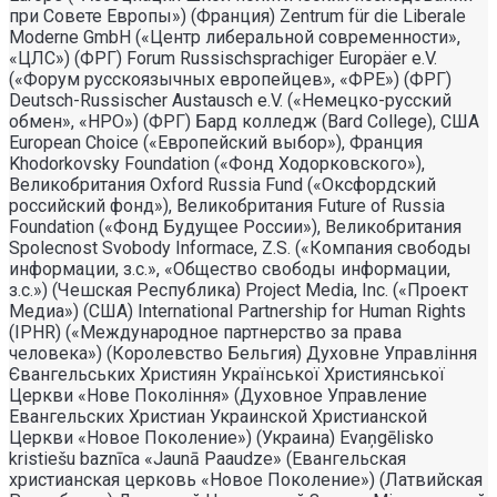
при Совете Европы») (Франция) Zentrum für die Liberale
Moderne GmbH («Центр либеральной современности»,
«ЦЛС») (ФРГ) Forum Russischsprachiger Europäer e.V.
(«Форум русскоязычных европейцев», «ФРЕ») (ФРГ)
Deutsch-Russischer Austausch e.V. («Немецко-русский
обмен», «НРО») (ФРГ) Бард колледж (Bard College), США
European Choice («Европейский выбор»), Франция
Khodorkovsky Foundation («Фонд Ходорковского»),
Великобритания Oxford Russia Fund («Оксфордский
российский фонд»), Великобритания Future of Russia
Foundation («Фонд Будущее России»), Великобритания
Spolecnost Svobody Informace, Z.S. («Компания свободы
информации, з.с.», «Общество свободы информации,
з.с.») (Чешская Республика) Project Media, Inc. («Проект
Медиа») (США) International Partnership for Human Rights
(IPHR) («Международное партнерство за права
человека») (Королевство Бельгия) Духовне Управлiння
Євангельських Християн Української Християнської
Церкви «Нове Поколiння» (Духовное Управление
Евангельских Христиан Украинской Христианской
Церкви «Новое Поколение») (Украина) Evaņgēlisko
kristiešu baznīca «Jaunā Paaudze» (Евангельская
христианская церковь «Новое Поколение») (Латвийская