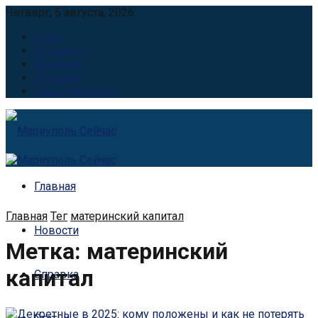
Четверг, 6 августа, 2026
О нас
Контакты
Вакансии
Реклама
Наши партнёры
Главная
Главная
Тег
материнский капитал
Новости
Метка:
материнский
капитал
Справка