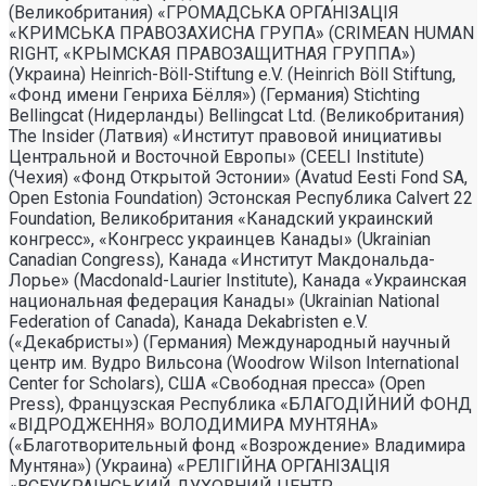
(Великобритания) «ГРОМАДСЬКА ОРГАНIЗАЦIЯ
«КРИМСЬКА ПРАВОЗАХИСНА ГРУПА» (CRIMEAN HUMAN
RIGHT, «КРЫМСКАЯ ПРАВОЗАЩИТНАЯ ГРУППА»)
(Украина) Heinrich-Böll-Stiftung e.V. (Heinrich Böll Stiftung,
«Фонд имени Генриха Бёлля») (Германия) Stichting
Bellingcat (Нидерланды) Bellingcat Ltd. (Великобритания)
The Insider (Латвия) «Институт правовой инициативы
Центральной и Восточной Европы» (CEELI Institute)
(Чехия) «Фонд Открытой Эстонии» (Avatud Eesti Fond SA,
Open Estonia Foundation) Эстонская Республика Calvert 22
Foundation, Великобритания «Канадский украинский
конгресс», «Конгресс украинцев Канады» (Ukrainian
Canadian Congress), Канада «Институт Макдональда-
Лорье» (Macdonald-Laurier Institute), Канада «Украинская
национальная федерация Канады» (Ukrainian National
Federation of Canada), Канада Dekabristen e.V.
(«Декабристы») (Германия) Международный научный
центр им. Вудро Вильсона (Woodrow Wilson International
Center for Scholars), США «Свободная пресса» (Open
Press), Французская Республика «БЛАГОДIЙНИЙ ФОНД
«ВIДРОДЖЕННЯ» ВОЛОДИМИРА МУНТЯНА»
(«Благотворительный фонд «Возрождение» Владимира
Мунтяна») (Украина) «РЕЛIГIЙНА ОРГАНIЗАЦIЯ