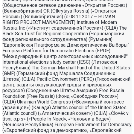
(Общественное сетевое движение «Открытая Россия»)
(Великобритания) OR (Otkrytaya Rossia) («Открытая
Россия») (Великобритания) (с 08.11.2017 – HUMAN
RIGHTS PROJECT MANAGEMENT) Institute of Modern
Russia, Inc («Институт современной России») (США) The
Black Sea Trust for Regional Cooperation (Черноморский
фонд регионального сотрудничества) (Румыния)
"Европейская Платформа за Демократические Выборы"
European Platform for Democratic Elections (EPDE)
"Международный центр электоральных исследований"
International elections study center (IESC) (Литовская
Республика) The German Marshall Fund of the United States
(GMF) (Германский фонд Маршалла Соединенных
Штатов) (США) Pacific Environment (PERC) (Тихоокеанский
центр защиты окружающей среды и природных
ресурсов) (Соединенные Штаты Америки) Free Russia
Foundation (Free Russia) (Фонд «Свободная Россия»)
(США) Ukrainian World Congress («Всемирный конгресс
украинцев») (Канада) Atlantic council of the United States
(Atlantic council) («Атлантический совет») (США) «Člověk v
tísni, o.p.s» («People In Need», «Человек в беде»)
(Чешская Республика) European Endowment for Democracy
(«Европейский фонд за демократию», «Европейский