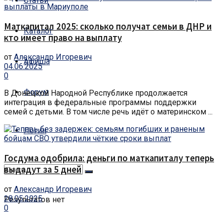
Статьи
Маткапитал 2025: сколько получат семьи в ДНР и
Каталог
кто имеет право на выплату
от
Александр Игоревич
Афиша
04.06.2025
0
Форум
В Донецкой Народной Республике продолжается
интеграция в федеральные программы поддержки
семей с детьми. В том числе речь идёт о материнском ...
Логин
Госдума одобрила: деньги по маткапиталу теперь
выдадут за 5 дней
от
Александр Игоревич
28.05.2025
Результатов нет
0