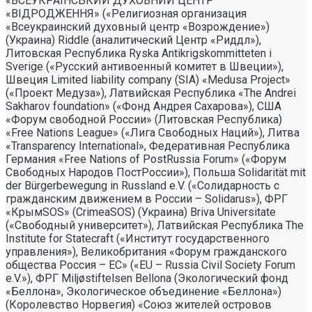
«ВСЕУКРАIНСЬКИЙ ДУХОВНИЙ ЦЕНТР
«ВIДРОДЖЕННЯ» («Религиозная организация
«Всеукраинский духовный центр «Возрождение»)
(Украина) Riddle (аналитический Центр «Риддл»),
Литовская Республика Ryska Antikrigskommitteten i
Sverige («Русский антивоенный комитет в Швеции»),
Швеция Limited liability company (SIA) «Medusa Project»
(«Проект Медуза»), Латвийская Республика «The Andrei
Sakharov foundation» («Фонд Андрея Сахарова»), США
«Форум свободной России» (Литовская Республика)
«Free Nations League» («Лига Свободных Наций»), Литва
«Transparеncy International», Федеративная Республика
Германия «Free Nations of PostRussia Forum» («Форум
Свободных Народов ПостРоссии»), Польша Solidarität mit
der Bürgerbewegung in Russland e.V. («Солидарность с
гражданским движением в России – Solidarus»), ФРГ
«КрымSOS» (CrimeaSOS) (Украина) Briva Universitate
(«Свободный университет»), Латвийская Республика The
Institute for Statecraft («Институт государственного
управления»), Великобритания «Форум гражданского
общества Россия – ЕС» («EU – Russia Civil Society Forum
e.V.»), ФРГ Miljøstiftelsen Bellona (Экологический фонд
«Беллона», Экологическое объединение «Беллона»)
(Королевство Норвегия) «Союз жителей островов