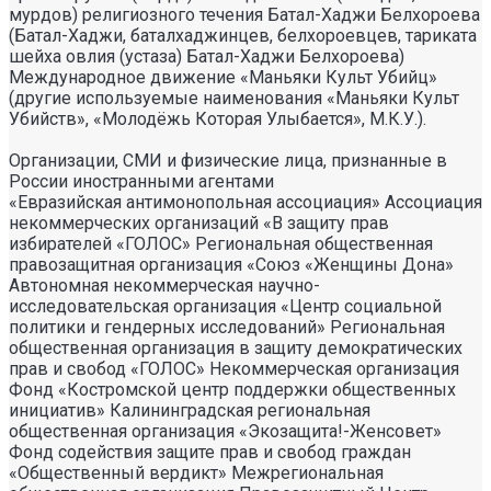
мурдов) религиозного течения Батал-Хаджи Белхороева
(Батал-Хаджи, баталхаджинцев, белхороевцев, тариката
шейха овлия (устаза) Батал-Хаджи Белхороева)
Международное движение «Маньяки Культ Убийц»
(другие используемые наименования «Маньяки Культ
Убийств», «Молодёжь Которая Улыбается», М.К.У.).
Организации, СМИ и физические лица, признанные в
России иностранными агентами
«Евразийская антимонопольная ассоциация» Ассоциация некоммерческих организаций «В защиту прав избирателей «ГОЛОС» Региональная общественная правозащитная организация «Союз «Женщины Дона» Автономная некоммерческая научно- исследовательская организация «Центр социальной политики и гендерных исследований» Региональная общественная организация в защиту демократических прав и свобод «ГОЛОС» Некоммерческая организация Фонд «Костромской центр поддержки общественных инициатив» Калининградская региональная общественная организация «Экозащита!-Женсовет» Фонд содействия защите прав и свобод граждан «Общественный вердикт» Межрегиональная общественная организация Правозащитный Центр «Мемориал» Автономная некоммерческая организация «Юристы за конституционные права и свободы» Межрегиональная Ассоциация правозащитных общественных объединений «Правозащитная ассоциация» Санкт-Петербургская региональная общественная правозащитная организация «Солдатские матери Санкт-Петербурга» Фонд «Институт Развития Свободы Информации» Автономная некоммерческая организация «Научный центр международных исследований «ПИР» Ассоциация «Партнерство для развития» (Саратовская региональная общественная благотворительная организация) Частное учреждение «Информационное агентство МЕМО. РУ» Некоммерческое партнерство «Институт региональной прессы» Автономная некоммерческая организация «Московская школа гражданского просвещения» Архангельская региональная общественная организация социально- психологической и правовой помощи лесбиянкам, геям, бисексуалам и трансгендерам (ЛГБТ) «Ракурс» Карачаево-Черкесская Республиканская молодежная общественная организация «Союз молодых политологов» Общероссийское общественное движение защиты прав человека «За права человека» Краснодарская краевая общественная организация выпускников вузов Калининградская региональная общественная организация «Правозащитный центр» Региональная общественная организация «Общественная комиссия по сохранению наследия академика Сахарова» Санкт-Петербургская правозащитная общественная организация «Лига избирательниц» Фонд поддержки свободы прессы Санкт-Петербургская общественная правозащитная организация «Гражданский контроль» Автономная некоммерческая организация информационных и правовых услуг «Ресурсный правозащитный центр» Межрегиональная общественная правозащитная организация «Человек и Закон» Автономная некоммерческая организация «Центр социального проектирования «Возрождение» Межрегиональная общественная организация «Информационно- просветительский центр «Мемориал» Межрегиональная общественная организация «Комитет против пыток» «Частное учреждение в Санкт- Петербурге по административной поддержке реализации программ и проектов Совета Министров северных стран» Автономная некоммерческая правозащитная организация «Молодежный центр консультации и тренинга» Еврейское областное региональное отделение Общероссийской общественной организации «Муниципальная Академия» Некоммерческое партнерство «Институт развития прессы-Сибирь» Мурманская региональная общественная организация «Центр социально-психологической помощи и правовой поддержки жертв дискриминации и гомофобии «Максимум» Межрегиональный общественный фонд содействия развитию гражданского общества «ГОЛОС – Поволжье» Межрегиональная благотворительная общественная организация «Сибирский экологический центр» Фонд «Центр гражданского анализа и независимых исследований «ГРАНИ» Городская общественная организация «Самарский центр гендерных исследований» Региональный Фонд «Центр Защиты Прав Средств Массовой Информации» Челябинский региональный благотворительный общественный фонд «За природу» Челябинское региональное экологическое общественное движение «За природу» Общественное региональное движение «Новгородский Женский Парламент» Самарская региональная общественная организация содействия гармонизации межнациональных отношений «АЗЕРБАЙДЖАН» Мурманская региональная молодежная общественная организация «Гуманистическое движение молодежи» Мурманская региональная общественная экологическая организация «Беллона-Мурманск» Частное учреждение дополнительного профессионального образования «Учебный центр экологии и безопасности» Фонд поддержки социальных проектов «Миграция XXI век» Ростовская городская общественная организация «ЭКО-ЛОГИКА» Автономная некоммерческая организация «Центр антикоррупционных исследований и инициатив «Трансперенси Интернешнл-Р» Озерская городская социально- экологическая общественная организация «Планета надежд» Новосибирский областной общественный фонд «Фонд защиты прав потребителей» Региональная общественная благотворительная организация помощи беженцам и мигрантам «Гражданское содействие» Фонд поддержки расследовательской журналистики – Фонд 19/29 Калининградская региональная общественная организация информационно-правовых программ «Женская лига» Автономная некоммерческая организация «Мемориальный центр истории политических репрессий «Пермь-36» Ассоциация «Экспертно-правовое партнерство «Союз» Некоммерческое партнерство «Клуб бухгалтеров и аудиторов некоммерческих организаций» «Частное учреждение в Калининграде по административной поддержке реализации программ и проектов Совета Министров северных стран» Межрегиональная благотворительная общественная организация «Центр развития некоммерческих организаций» Негосударственное образовательное учреждение дополнительного профессионального образования (повышение квалификации) специалистов «АКАДЕМИЯ ПО ПРАВАМ ЧЕЛОВЕКА» Свердловская региональная общественная организация «Сутяжник» Нижегородская региональная общественная организация «Экологический центр «Дронт» ФОНД НЕКОММЕРЧЕСКИХ ПРОГРАММ ДМИТРИЯ ЗИМИНА «ДИНАСТИЯ» НЕКОММЕРЧЕСКАЯ ОРГАНИЗАЦИЯ НАУЧНЫЙ ФОНД ТЕОРЕТИЧЕСКИХ И ПРИКЛАДНЫХ ИССЛЕДОВАНИЙ «ЛИБЕРАЛЬНАЯ МИССИЯ» Территориальное объединение работодателей «Ефремовский районный союз промышленников и предпринимателей» Региональная общественная организация «Центр независимых исследователей Республики Алтай» ФОНД "СИБИРСКИЙ ЦЕНТР ПОДДЕРЖКИ ОБЩЕСТВЕННЫХ ИНИЦИАТИВ" РЕСПУБЛИКАНСКАЯ МОЛОДЕЖНАЯ ОБЩЕСТВЕННАЯ ОРГАНИЗАЦИЯ «НУОРИ КАРЬЯЛА» («МОЛОДАЯ КАРЕЛИЯ) МЕЖРЕГИОНАЛЬНЫЙ ОБЩЕСТВЕННЫЙ ФОНД МИРА НА ЮГЕ И СЕВЕРНОМ КАВКАЗЕ Автономная некоммерческая организация «Центр независимых социологических исследований» Автономная некоммерческая организация «Центр информации «ФРИИНФОРМ» Региональная общественная организация содействия охране репродуктивного здоровья граждан «Народонаселение и Развитие» Алтайская краевая общественная организация «Геблеровское экологическое общество» АССОЦИАЦИЯ «СОДЕЙСТВИЕ В ПРАВОВОЙ ЗАЩИТЕ НАСЕЛЕНИЯ «ПРАВОВАЯ ОСНОВА» Межрегиональная общественная организация «Северная природоохранная коалиция» КОМИ РЕГИОНАЛЬНАЯ ОБЩЕСТВЕННАЯ ОРГАНИЗАЦИЯ «КОМИССИЯ ПО ЗАЩИТЕ ПРАВ ЧЕЛОВЕКА «МЕМОРИАЛ» Алтайский краевой эколого- культурный общественный фонд «Алтай-21век» МЕЖРЕГИОНАЛЬНЫЙ ОБЩЕСТВЕННЫЙ ФОНД СОДЕЙСТВИЯ РАЗВИТИЮ ГРАЖДАНСКОГО ОБЩЕСТВА «ГОЛОС – УРАЛ» ФОНД ПОДДЕРЖКИ СРЕДСТВ МАССОВОЙ ИНФОРМАЦИИ «СРЕДА» Нижегородская областная социально- экологическая общественная организация «Зеленый мир» ФОНД «ГРАЖДАНСКОЕ ДЕЙСТВИЕ» Некоммерческое партнерство «Альянс фондов местных сообществ Пермского края» Кабардино-Балкарский республиканский общественный правозащитный центр Региональное отделение Общероссийского общественного движения «За права человека» ЧЕЧЕНСКАЯ РЕГИОНАЛЬНАЯ ОБЩЕСТВЕННАЯ ОРГАНИЗАЦИЯ «ПРАВОЗАЩИТНЫЙ ЦЕНТР ЧЕЧЕНСКОЙ РЕСПУБЛИКИ» Межрегиональный общественный экологический фонд «ИСАР-СИБИРЬ» ОБЩЕСТВЕННАЯ ОРГАНИЗАЦИЯ «ПЕРМСКИЙ РЕГИОНАЛЬНЫЙ ПРАВОЗАЩИТНЫЙ ЦЕНТР» Региональная общественная организация по улучшению качества жизни общества «Сибирская линия жизни» Фонд в поддержку демократии «ГОЛОС» Региональная общественная организация «Еврейский общинный культурный центр Рязанской области «Хесед-Тшува» Региональная общественная организация «Экологическая вахта Сахалина» Региональная общественная организация «Экологическая вахта Сахалина» Автономная некоммерческая организация «Информационно- исследовательский центр «Ясавэй Манзара» Межрегиональная общественная благотворительная организация «Общество защиты прав потребителей и охраны окружающей среды «ПРИНЦИПЪ» Автономная некоммерческая организация «Дальневосточный центр развития гражданских инициатив и социального партнерства» Союз общественных объединений «Российский исследовательский центр по правам человека» Фонд содействия развитию гражданского общества и правам человека «Женщины Дона» Красноярское региональное экологическое общественное движение «Друзья сибирских лесов» Омская городская общественная организация «Фотоклуб «Со-бытие» Региональное общественное учреждение научно-информационный центр «МЕМОРИАЛ» Иркутская региональная общественная организация «Байкальская Экологическая Волна» Некоммерческая организация «Фонд защиты гласности» Автономная некоммерческая организация «Институт прав человека» Межрегиональная общественная организация «Центр содействия коренным малочисленным народам Севера» Местная общественная благотворительная экологическая организация Зеленый Мир Автономная некоммерческая организация «Правозащитная организация «МАШР» Калининградская региональная общественная организация содействия развитию женского сообщества «Мир женщины» Региональная общественная организация «Информационно- исследовательский центр «Панорама» Забайкальское краевое общественное учреждение «Общественный экологический центр «Даурия» Городская общественная организация «Екатеринбургское общество «МЕМОРИАЛ» Межрегиональная общественная организация «Комитет по предотвращению пыток» Межрегиональная общественная организация «Бюро общественных расследований» Нижегородская региональная общественная организация «Институт прогнозирования и урегулирования политических конфликтов» Городская общественная организация «Рязанское историко- просветительское и правозащитное общество «Мемориал» (Рязанский Мемориал) Санкт-Петербургская общественная организация «Общество содействия социальной защите граждан «Петербургская ЭГИДА» Челябинский региональный орган общественной самодеятельности