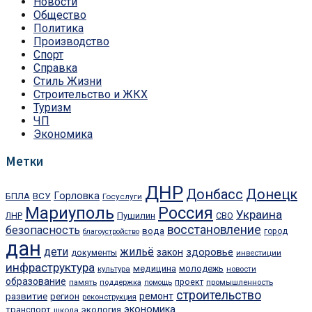
Новости
Общество
Политика
Производство
Спорт
Справка
Стиль Жизни
Строительство и ЖКХ
Туризм
ЧП
Экономика
Метки
ДНР
Донецк
Донбасс
ВСУ
Горловка
БПЛА
Госуслуги
Мариуполь
Россия
Украина
Пушилин
СВО
ЛНР
восстановление
безопасность
вода
город
благоустройство
дан
дети
жильё
здоровье
закон
документы
инвестиции
инфраструктура
медицина
молодежь
культура
новости
образование
память
проект
промышленность
поддержка
помощь
строительство
развитие
ремонт
регион
реконструкция
экономика
транспорт
экология
школа