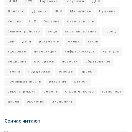
БПЛА
ВСУ
Горловка
Госуслуги
ДНР
Донбасс
Донецк
ЛНР
Мариуполь
Пушилин
Россия
СВО
Украина
безопасность
благоустройство
вода
восстановление
город
дан
дети
документы
жильё
закон
здоровье
инвестиции
инфраструктура
культура
медицина
молодежь
новости
образование
память
поддержка
помощь
проект
промышленность
развитие
регион
реконструкция
ремонт
строительство
транспорт
школа
экология
экономика
Сейчас читают