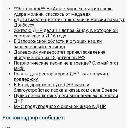
**Заголовок:** На Алтае морпех выжил после
удара молнии, спасаясь от медведя
«Дети вместо цветов»: школьники России помогут
Донбассу
Жителю ДНР дали 11 лет за банду, в которой он
состоял еще в 2016 году
В Запорожской области в огурцах нашли
запрещенный пестицид
Далевский университет принял заявления
абитуриентов из 15 регионов РФ
Патриотические песни не в тренде? Сломай этот
миф!
Гранты для рестораторов ДНР: как получить
поддержку
В Володарском округе ДНР начали
благоустройство парка в казацком селе Боевое
Пульс региона: ежедневный альманах новостей
ДНР
МЧС предупредило о сильной жаре в ДНР
Роскомнадзор сообщает: