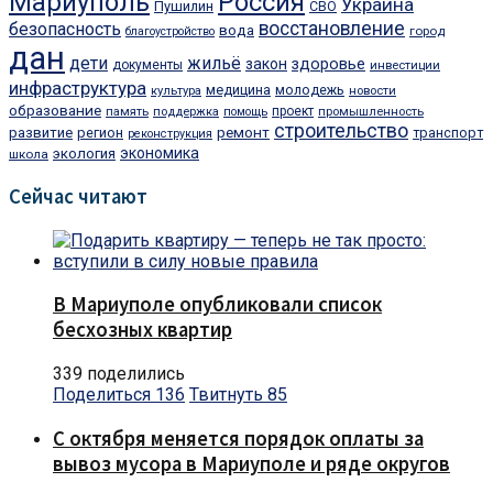
Мариуполь
Россия
Украина
Пушилин
СВО
восстановление
безопасность
вода
город
благоустройство
дан
дети
жильё
здоровье
закон
документы
инвестиции
инфраструктура
медицина
молодежь
культура
новости
образование
проект
память
поддержка
помощь
промышленность
строительство
ремонт
развитие
регион
транспорт
реконструкция
экономика
экология
школа
Сейчас читают
В Мариуполе опубликовали список
бесхозных квартир
339 поделились
Поделиться
136
Твитнуть
85
С октября меняется порядок оплаты за
вывоз мусора в Мариуполе и ряде округов