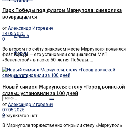
Статьи
Парк Победы под флагом Мариуполя: символика
возвращается
Каталог
от
Александр Игоревич
14.05.2025
Афиша
0
Во втором по счёту знаковом месте Мариуполя появился
Форум
флаг города — его установили специалисты МУП
«Зеленстрой» в парке 50-летия Победы. ...
Логин
Новый символ Мариуполя: стелу «Город воинской
славы» установили за 100 дней
от
Александр Игоревич
07.05.2025
0
Результатов нет
В Мариуполе торжественно открыли стелу «Мариуполь