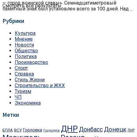
— город воинской славы». Семнадцатиметровый
Смотреть все результаты
памятный знак был установлен всего за 100 дней. Над ...
Рубрики
Культура
Мнение
Новости
Общество
Политика
Производство
Спорт
Справка
Стиль Жизни
Строительство и ЖКХ
Туризм
ЧП
Экономика
Метки
ДНР
Донбасс
Донецк
Горловка
БПЛА
ВСУ
Госуслуги
ЛНР