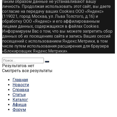
таким образом данные не устанавливают вашу
личность. Продолжая использовать этот сайт, вы даете
согласие на передачу ваших Cookies ООО «Яндекс»
(119021, город Москва, ул. Льва Толстого, д.16) и
обработку ООО «Яндекс» и его аффилированным
лицами данных, содержащихся в файлах Cookies.
Информируем Вас о том, что вы можете запретить сбор
данных об их посещениях сайта и запись Ваших сессий
посещений с использованием Яндекс.Метрики, в том
числе путем использования расширения для браузера
«Блокировщик Яндекс.Метрики».
Результатов нет
Смотреть все результаты
Главная
Новости
Справка
Статьи
Каталог
Афиша
Форум