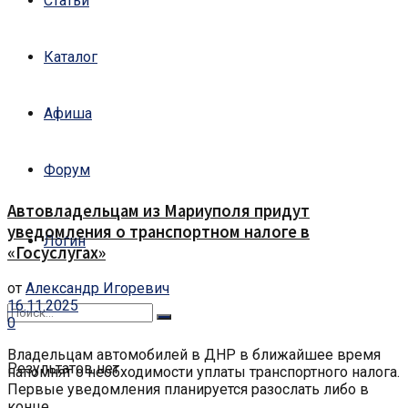
Статьи
Каталог
Афиша
Форум
Автовладельцам из Мариуполя придут
уведомления о транспортном налоге в
Логин
«Госуслугах»
от
Александр Игоревич
16.11.2025
0
Владельцам автомобилей в ДНР в ближайшее время
Результатов нет
напомнят о необходимости уплаты транспортного налога.
Первые уведомления планируется разослать либо в
конце ...