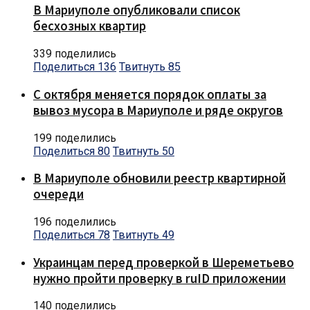
В Мариуполе опубликовали список
бесхозных квартир
339 поделились
Поделиться
136
Твитнуть
85
С октября меняется порядок оплаты за
вывоз мусора в Мариуполе и ряде округов
199 поделились
Поделиться
80
Твитнуть
50
В Мариуполе обновили реестр квартирной
очереди
196 поделились
Поделиться
78
Твитнуть
49
Украинцам перед проверкой в Шереметьево
нужно пройти проверку в ruID приложении
140 поделились