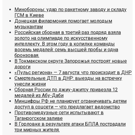
Минобороны: удар по ракетному заводу и складу
ГСМ в Киеве
Донецкая филармония помогает молодым
музыкантам
Российская сборная в третий раз подряд взяла
золото на олимпиаде по искусственному
интеллекту. В этом году в копилке команды
восемь медалей: семь высшей пробы и одна
бронзовая.
В Токмакском округе Запорожья построят новые
дороги
«Пульс региона» — 7 августа: что происходит в ДНР
Смертельные ДТП в ДНР: выезды на встречку
унесли жизни
Сборная России по джиу-джитсу привезла 12
медалей из Абу-Даби
Минцифры РФ не планирует ограничивать детям
доступ в соцсети — что предлагает ведомство
Противомедузные сети испытывают в
Таганрогском заливе
В Горловке в результате атаки БПЛА пострадали
три мирных жителя.