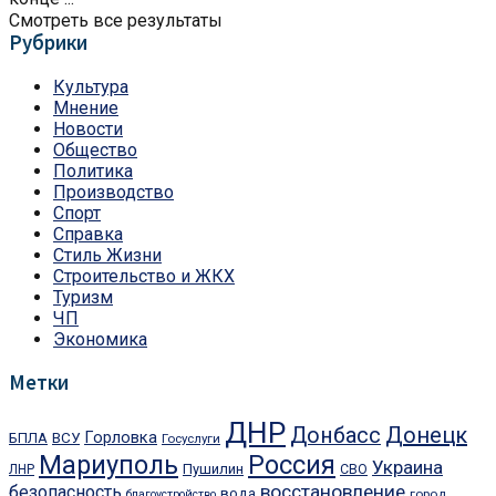
Смотреть все результаты
Рубрики
Культура
Мнение
Новости
Общество
Политика
Производство
Спорт
Справка
Стиль Жизни
Строительство и ЖКХ
Туризм
ЧП
Экономика
Метки
ДНР
Донецк
Донбасс
Горловка
БПЛА
ВСУ
Госуслуги
Мариуполь
Россия
Украина
Пушилин
ЛНР
СВО
восстановление
безопасность
вода
город
благоустройство