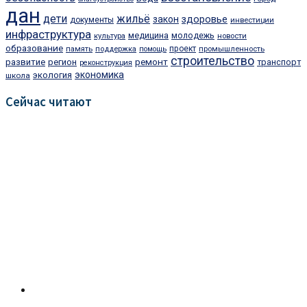
дан
дети
жильё
закон
здоровье
документы
инвестиции
инфраструктура
медицина
молодежь
культура
новости
образование
проект
память
поддержка
помощь
промышленность
строительство
ремонт
развитие
регион
транспорт
реконструкция
экономика
экология
школа
Сейчас читают