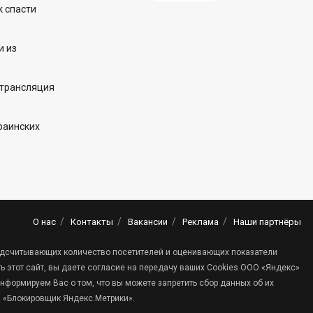
к спасти
и из
 трансляция
раинских
О нас
Контакты
Вакансии
Реклама
Наши партнёры
 подсчитывающих количество посетителей и оценивающих показатели
 этот сайт, вы даете согласие на передачу ваших Cookies ООО «Яндекс»
нформируем Вас о том, что вы можете запретить сбор данных об их
а «Блокировщик Яндекс.Метрики».