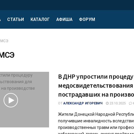
А
СТАТЬИ
КАТАЛОГ
АФИША
ФОРУМ
МСЭ
МСЭ
В ДНР упростили процеду
медосвидетельствования
пострадавших на произв
ОТ
АЛЕКСАНДР ИГОРЕВИЧ
23.10.2025
Жители Донецкой Народной Республи
получившие инвалидность вследстви
производственных травм или профе