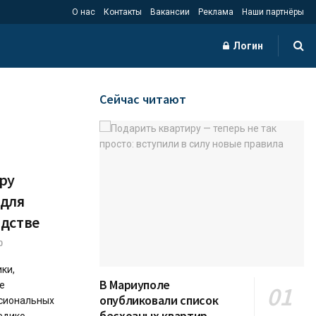
О нас
Контакты
Вакансии
Реклама
Наши партнёры
Логин
Сейчас читают
ру
 для
одстве
0
ки,
В Мариуполе
е
опубликовали список
ссиональных
бесхозных квартир