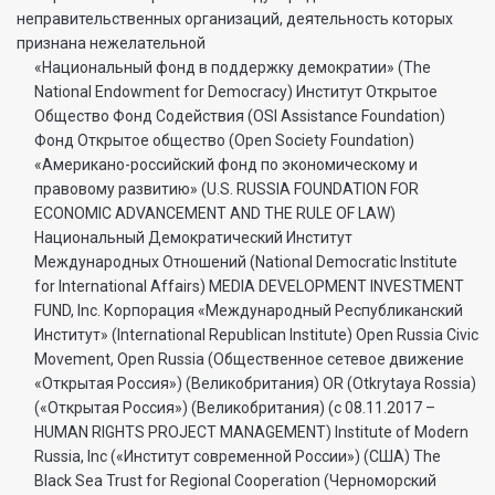
неправительственных организаций, деятельность которых
признана нежелательной
«Национальный фонд в поддержку демократии» (The
National Endowment for Democracy) Институт Открытое
Общество Фонд Содействия (OSI Assistance Foundation)
Фонд Открытое общество (Open Society Foundation)
«Американо-российский фонд по экономическому и
правовому развитию» (U.S. RUSSIA FOUNDATION FOR
ECONOMIC ADVANCEMENT AND THE RULE OF LAW)
Национальный Демократический Институт
Международных Отношений (National Democratic Institute
for International Affairs) MEDIA DEVELOPMENT INVESTMENT
FUND, Inc. Корпорация «Международный Республиканский
Институт» (International Republican Institute) Open Russia Civic
Movement, Open Russia (Общественное сетевое движение
«Открытая Россия») (Великобритания) OR (Otkrytaya Rossia)
(«Открытая Россия») (Великобритания) (с 08.11.2017 –
HUMAN RIGHTS PROJECT MANAGEMENT) Institute of Modern
Russia, Inc («Институт современной России») (США) The
Black Sea Trust for Regional Cooperation (Черноморский