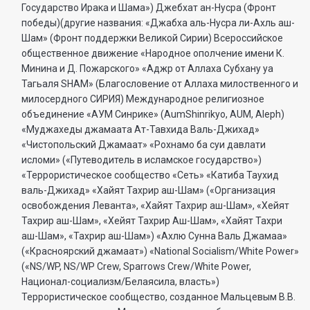
Государство Ирака и Шама») Джебхат ан-Нусра (Фронт
победы)(другие названия: «Джабха аль-Нусра ли-Ахль аш-
Шам» (Фронт поддержки Великой Сирии) Всероссийское
общественное движение «Народное ополчение имени К.
Минина и Д. Пожарского» «Аджр от Аллаха Субхану уа
Тагьаля SHAM» (Благословение от Аллаха милоственного и
милосердного СИРИЯ) Международное религиозное
объединение «АУМ Синрике» (AumShinrikyo, AUM, Aleph)
«Муджахеды джамаата Ат-Тавхида Валь-Джихад»
«Чистопольский Джамаат» «Рохнамо ба суи давлати
исломи» («Путеводитель в исламское государство»)
«Террористическое сообщество «Сеть» «Катиба Таухид
валь-Джихад» «Хайят Тахрир аш-Шам» («Организация
освобождения Леванта», «Хайят Тахрир аш-Шам», «Хейят
Тахрир аш-Шам», «Хейят Тахрир Аш-Шам», «Хайят Тахри
аш-Шам», «Тахрир аш-Шам») «Ахлю Сунна Валь Джамаа»
(«Красноярский джамаат») «National Socialism/White Power»
(«NS/WP, NS/WP Crew, Sparrows Crew/White Power,
Национал-социализм/Белаясила, власть»)
Террористическое сообщество, созданное Мальцевым В.В.