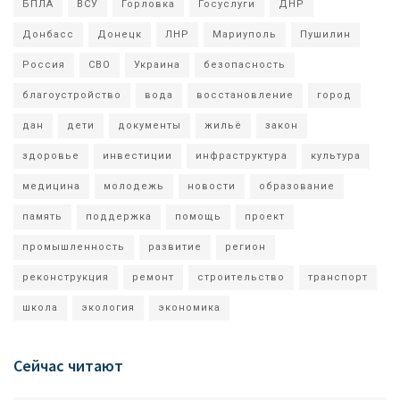
БПЛА
ВСУ
Горловка
Госуслуги
ДНР
Донбасс
Донецк
ЛНР
Мариуполь
Пушилин
Россия
СВО
Украина
безопасность
благоустройство
вода
восстановление
город
дан
дети
документы
жильё
закон
здоровье
инвестиции
инфраструктура
культура
медицина
молодежь
новости
образование
память
поддержка
помощь
проект
промышленность
развитие
регион
реконструкция
ремонт
строительство
транспорт
школа
экология
экономика
Сейчас читают