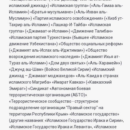
исламский джихад») «Исламская группа» («Аль-Гамаа аль-
Исламия») «Братья-мусульмане» («Аль-Ихван аль-
Муслимун») «Партия исламского освобождения» («Хизб ут-
Тахрир аль-Ислами») «Лашкар-И-Тайба» «Исламская
группа» («Джамаат-и-Ислами») «Движение Талибан»
«Исламская партия Туркестана» (бывшее «Исламское
движение Узбекистана») «Общество социальных реформ»
(«Джамият аль-Ислах аль-Иджтимаи») «Общество
возрождения исламского наследия» («Джамият Ихья ат-
Тураз аль-Ислами») «Дом двух святых» («Аль-Харамейн»)
«Джунд аш-Шам» (Войско Великой Сирии) «Исламский
джихад – Джамаат моджахедов» «Аль-Каида в странах
исламского Магриба» «Имарат Кавказ» («Кавказский
Эмират») «Синдикат «Автономная боевая
террористическая организация (АБТО)»
«Террористическое сообщество - структурное
подразделение организации "Правый сектор" на
территории Республики Крым» «Исламское государство»
(другие названия: «Исламское Государство Ирака и Сирии»,
«Исламское Государство Ирака и Леванта», «Исламское