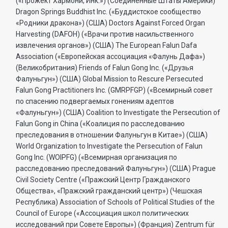
(«Прожект Хармони, Инк.») (Соединенные Штаты Америки)
Dragon Springs Buddhist Inc. («Буддистское сообщество
«Родники дракона») (США) Doctors Against Forced Organ
Harvesting (DAFOH) («Врачи против насильственного
извлечения органов») (США) The European Falun Dafa
Association («Европейская ассоциация «Фалунь Дафа»)
(Великобритания) Friends of Falun Gong Inc. («Друзья
Фалуньгун») (США) Global Mission to Rescure Persecuted
Falun Gong Practitioners Inc. (GMRPFGP) («Всемирный совет
по спасению подвергаемых гонениям адептов
«Фалуньгун») (США) Coalition to Investigate the Persecution of
Falun Gong in China («Коалиция по расследованию
преследования в отношении Фалуньгун в Китае») (США)
World Organization to Investigate the Persecution of Falun
Gong Inc. (WOIPFG) («Всемирная организация по
расследованию преследований Фалуньгун») (США) Prague
Civil Society Centre («Пражский Центр Гражданского
Общества», «Пражский гражданский центр») (Чешская
Республика) Association of Schools of Political Studies of the
Council of Europe («Ассоциация школ политических
исследований при Совете Европы») (Франция) Zentrum für