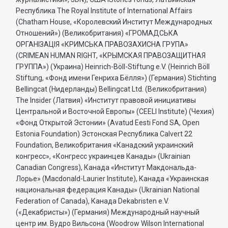
Республика The Royal Institute of International Affairs
(Chatham House, «Королевский Институт Международных
Отношений») (Великобритания) «ГРОМАДСЬКА
ОРГАНIЗАЦIЯ «КРИМСЬКА ПРАВОЗАХИСНА ГРУПА»
(CRIMEAN HUMAN RIGHT, «КРЫМСКАЯ ПРАВОЗАЩИТНАЯ
ГРУППА») (Украина) Heinrich-Böll-Stiftung e.V. (Heinrich Böll
Stiftung, «Фонд имени Генриха Бёлля») (Германия) Stichting
Bellingcat (Нидерланды) Bellingcat Ltd. (Великобритания)
The Insider (Латвия) «Институт правовой инициативы
Центральной и Восточной Европы» (CEELI Institute) (Чехия)
«Фонд Открытой Эстонии» (Avatud Eesti Fond SA, Open
Estonia Foundation) Эстонская Республика Calvert 22
Foundation, Великобритания «Канадский украинский
конгресс», «Конгресс украинцев Канады» (Ukrainian
Canadian Congress), Канада «Институт Макдональда-
Лорье» (Macdonald-Laurier Institute), Канада «Украинская
национальная федерация Канады» (Ukrainian National
Federation of Canada), Канада Dekabristen e.V.
(«Декабристы») (Германия) Международный научный
центр им. Вудро Вильсона (Woodrow Wilson International