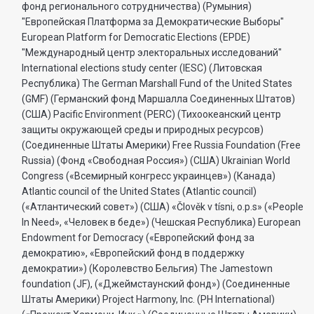
фонд регионального сотрудничества) (Румыния)
"Европейская Платформа за Демократические Выборы"
European Platform for Democratic Elections (EPDE)
"Международный центр электоральных исследований"
International elections study center (IESC) (Литовская
Республика) The German Marshall Fund of the United States
(GMF) (Германский фонд Маршалла Соединенных Штатов)
(США) Pacific Environment (PERC) (Тихоокеанский центр
защиты окружающей среды и природных ресурсов)
(Соединенные Штаты Америки) Free Russia Foundation (Free
Russia) (Фонд «Свободная Россия») (США) Ukrainian World
Congress («Всемирный конгресс украинцев») (Канада)
Atlantic council of the United States (Atlantic council)
(«Атлантический совет») (США) «Člověk v tísni, o.p.s» («People
In Need», «Человек в беде») (Чешская Республика) European
Endowment for Democracy («Европейский фонд за
демократию», «Европейский фонд в поддержку
демократии») (Королевство Бельгия) The Jamestown
foundation (JF), («Джеймстаунский фонд») (Соединенные
Штаты Америки) Project Harmony, Inc. (PH International)