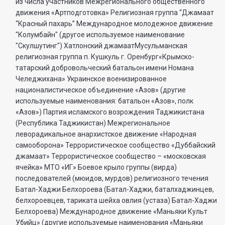
из числа участников Межрегионального общественного
движения «Артподготовка» Религиозная группа “Джамаат
“Красный пахарь” Международное молодежное движение
"Колумбайн" (другое используемое наименование
"Скулшутинг") Хатлонский джамаатМусульманская
религиозная группа п. Кушкуль г. Оренбург«Крымско-
татарский добровольческий батальон имени Номана
Челеджихана» Украинское военизированное
националистическое объединение «Азов» (другие
используемые наименования: батальон «Азов», полк
«Азов») Партия исламского возрождения Таджикистана
(Республика Таджикистан) Межрегиональное
леворадикальное анархистское движение «Народная
самооборона» Террористическое сообщество «Дуббайский
джамаат» Террористическое сообщество – «московская
ячейка» МТО «ИГ» Боевое крыло группы (вирда)
последователей (мюидов, мурдов) религиозного течения
Батал-Хаджи Белхороева (Батал-Хаджи, баталхаджинцев,
белхороевцев, тариката шейха овлия (устаза) Батал-Хаджи
Белхороева) Международное движение «Маньяки Культ
Убийц» (другие используемые наименования «Маньяки