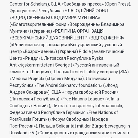
Center for Scholars), США «Свободная пресса» (Open Press),
Французская Республика «БЛАГОДIЙНИЙ ФОНД
«ВIДРОДЖЕННЯ» ВОЛОДИМИРА МУНТЯНА»
(«Благотворительный фонд «Возрождение» Владимира
Мунтяна») (Украина) «РЕЛIГIЙНА ОРГАНIЗАЦIЯ
«ВСЕУКРАIНСЬКИЙ ДУХОВНИЙ ЦЕНТР «ВIДРОДЖЕННЯ»
(«Религиозная организация «Всеукраинский духовный
центр «Возрождение») (Украина) Riddle (аналитический
Центр «Риддл»), Литовская Республика Ryska
Antikrigskommitteten i Sverige («Русский антивоенный
комитет в Швеции»), Швеция Limited liability company (SIA)
«Medusa Project» («Проект Медуза»), Латвийская
Республика «The Andrei Sakharov foundation» («Фонд
Андрея Сахарова»), США «Форум свободной России»
(Литовская Республика) «Free Nations League» («Лига
Свободных Наций»), Литва «Transparеncy International»,
Федеративная Республика Германия «Free Nations of
PostRussia Forum» («Форум Свободных Народов
ПостРоссии»), Польша Solidarität mit der Bürgerbewegung in
Russland e.V. («Солидарность с гражданским движением в