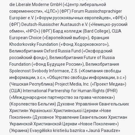
die Liberale Moderne GmbH («Центр либеральной
современности», «ЦЛС») (ФРГ) Forum Russischsprachiger
Europäer e.V. («Форум русскоязычных европейцев», «ФРЕ»)
(ФРГ) Deutsch-Russischer Austausch e.V. («Немецко-русский
обмен», «НРО») (ФРГ) Бард колледж (Bard College), США
European Choice («Европейский выбор»), Франция
Khodorkovsky Foundation («Фонд Ходорковского»),
Великобритания Oxford Russia Fund («Оксфордский
российский фонд»), Великобритания Future of Russia
Foundation («Фонд Будущее России»), Великобритания
Spolecnost Svobody Informace, Z.S. («Компания свободы
информации, з.с.», «Общество свободы информации, з.с.»)
(Чешская Республика) Project Media, Inc. («Проект Медиа»)
(США) International Partnership for Human Rights (IPHR)
(«Международное партнерство за права человека»)
(Королевство Бельгия) Духовне Управлiння Євангельських
Християн Української Християнської Церкви «Нове
Поколiння» (Духовное Управление Евангельских Христиан
Украинской Христианской Церкви «Новое Поколение»)
(Украина) Evaņgēlisko kristiešu baznīca «Jaunā Paaudze»