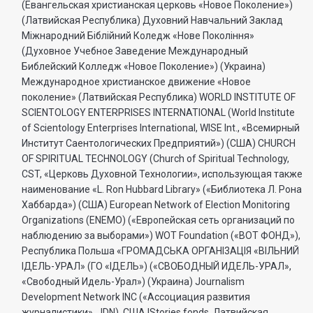
(Евангельская христианская церковь «Новое Поколение»)
(Латвийская Республика) Духовний Навчальний Заклад
Міжнародний Біблійний Коледж «Нове Покоління»
(Духовное Учебное Заведение Международный
Библейский Колледж «Новое Поколение») (Украина)
Международное христианское движение «Новое
поколение» (Латвийская Республика) WORLD INSTITUTE OF
SCIENTOLOGY ENTERPRISES INTERNATIONAL (World Institute
of Scientology Enterprises International, WISE Int., «Всемирный
Институт Саентологических Предприятий») (США) CHURCH
OF SPIRITUAL TECHNOLOGY (Church of Spiritual Technology,
CST, «Церковь Духовной Технологии», использующая также
наименование «L. Ron Hubbard Library» («Библиотека Л. Рона
Хаббарда») (США) European Network of Election Monitoring
Organizations (ENEMO) («Европейская сеть организаций по
наблюдению за выборами») WOT Foundation («ВОТ ФОНД»),
Республика Польша «ГРОМАДСЬКА ОРГАНI3АЦIЯ «ВIЛЬНИЙ
IДЕЛЬ-УРАЛ» (ГО «IДЕЛЬ») («СВОБОДНЫЙ ИДЕЛЬ-УРАЛ»,
«Свободный Идель-Урал») (Украина) Journalism
Development Network INC («Ассоциация развития
журналистики», JDN), США IStories fonds, Латвийская