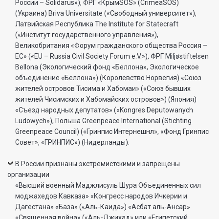
России – Solidarus»), ФРГ «КрымSOS» (CrimeaSOS)
(Украина) Briva Universitate («Свободный университет»),
Латвийская Республика The Institute for Statecraft
(«Институт государственного управления»),
Великобритания «Форум гражданского общества Россия –
ЕС» («EU – Russia Civil Society Forum e.V.»), ФРГ Miljøstiftelsen
Bellona (Экологический фонд «Беллона», Экологическое
объединение «Беллона») (Королевство Норвегия) «Союз
жителей островов Тисима и Хабомаи» («Союз бывших
жителей Чисимских и Хабомайских островов») (Япония)
«Съезд народных депутатов» («Kongres Deputowanych
Ludowych»), Польша Greenpeace International (Stichting
Greenpeace Council) («Гринпис Интернешнл», «Фонд Гринпис
Совет», «ГРИНПИС») (Нидерланды).
В России признаны экстремистскими и запрещены
организации
«Высший военный Маджлисуль Шура Объединенных сил
моджахедов Кавказа» «Конгресс народов Ичкерии и
Дагестана» «База» («Аль-Каида») «Асбат аль-Ансар»
«Священная война» («Аль-Джихад» или «Египетский