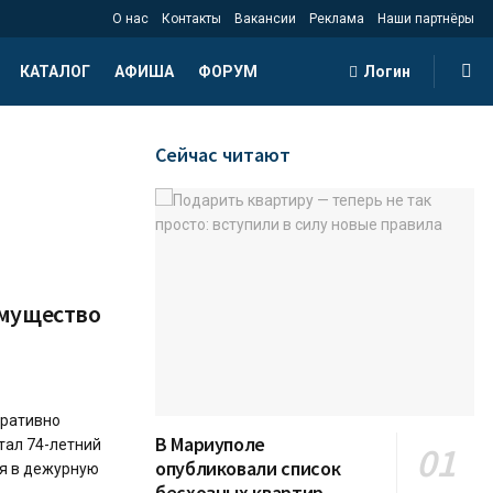
О нас
Контакты
Вакансии
Реклама
Наши партнёры
КАТАЛОГ
АФИША
ФОРУМ
Логин
Сейчас читают
имущество
еративно
В Мариуполе
тал 74-летний
опубликовали список
ся в дежурную
бесхозных квартир