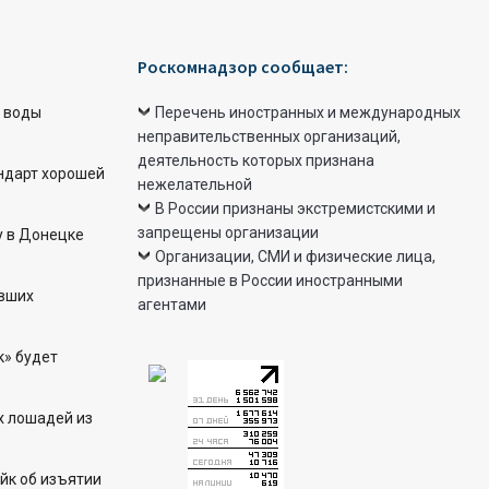
Роскомнадзор сообщает:
 воды
Перечень иностранных и международных
неправительственных организаций,
деятельность которых признана
ндарт хорошей
нежелательной
В России признаны экстремистскими и
запрещены организации
у в Донецке
Организации, СМИ и физические лица,
признанные в России иностранными
авших
агентами
к» будет
х лошадей из
йк об изъятии