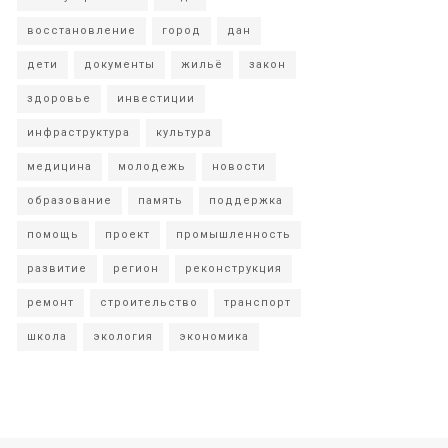
восстановление
город
дан
дети
документы
жильё
закон
здоровье
инвестиции
инфраструктура
культура
медицина
молодежь
новости
образование
память
поддержка
помощь
проект
промышленность
развитие
регион
реконструкция
ремонт
строительство
транспорт
школа
экология
экономика