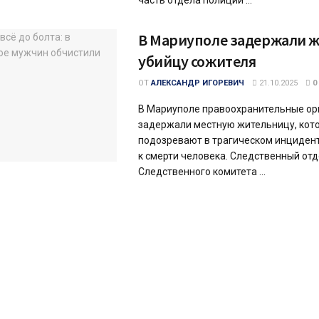
часть отдела полиции ...
В Мариуполе задержали 
убийцу сожителя
ОТ
АЛЕКСАНДР ИГОРЕВИЧ
21.10.2025
0
В Мариуполе правоохранительные ор
задержали местную жительницу, кот
подозревают в трагическом инциден
к смерти человека. Следственный от
Следственного комитета ...