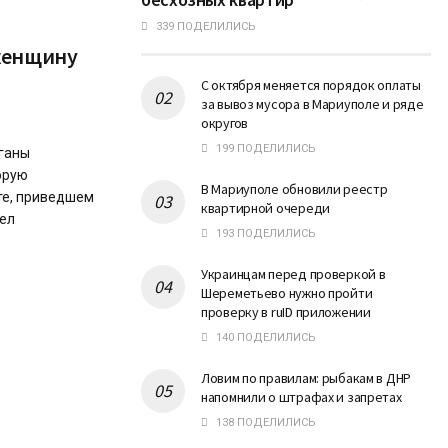
339 ПОДЕЛИЛИСЬ
женщину
С октября меняется порядок оплаты
за вывоз мусора в Мариуполе и ряде
округов
199 ПОДЕЛИЛИСЬ
ганы
орую
В Мариуполе обновили реестр
те, приведшем
квартирной очереди
дел
193 ПОДЕЛИЛИСЬ
Украинцам перед проверкой в
Шереметьево нужно пройти
проверку в ruID приложении
140 ПОДЕЛИЛИСЬ
Ловим по правилам: рыбакам в ДНР
напомнили о штрафах и запретах
138 ПОДЕЛИЛИСЬ