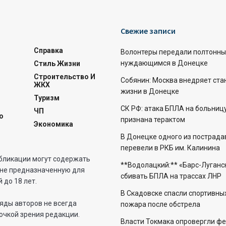
Свежие записи
Справка
Волонтеры передали полтонны
нуждающимся в Донецке
Стиль Жизни
Строительство И
Собянин: Москва внедряет ста
ЖКХ
жизни в Донецке
Туризм
СК РФ: атака БПЛА на больниц
ЧП
о
признана терактом
Экономика
В Донецке одного из пострад
перевели в РКБ им. Калинина
бликации могут содержать
**Водолацкий:** «Барс-Луганс
не предназначенную для
сбивать БПЛА на трассах ЛНР
 до 18 лет.
В Скадовске спасли спортивны
яды авторов не всегда
пожара после обстрела
очкой зрения редакции.
Власти Токмака опровергли фе