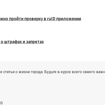
жно пройти проверку в ruID приложении
 о штрафах и запретах
 статьи о жизни города. Будьте в курсе всего самого важ
45