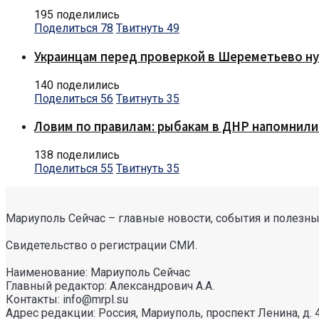
195 поделились
Поделиться
78
Твитнуть
49
Украинцам перед проверкой в Шереметьево ну
140 поделились
Поделиться
56
Твитнуть
35
Ловим по правилам: рыбакам в ДНР напомнили
138 поделились
Поделиться
55
Твитнуть
35
Мариуполь Сейчас – главные новости, события и полезные
Свидетельство о регистрации СМИ.
Наименование: Мариуполь Сейчас
Главный редактор: Александрович А.А.
Контакты: info@mrpl.su
Адрес редакции: Россия, Мариуполь, проспект Ленина, д. 