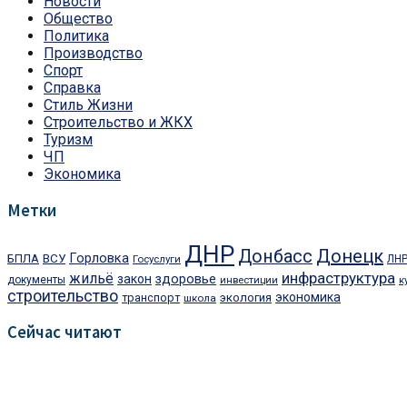
Новости
Общество
Политика
Производство
Спорт
Справка
Стиль Жизни
Строительство и ЖКХ
Туризм
ЧП
Экономика
Метки
ДНР
Донецк
Донбасс
Горловка
БПЛА
ВСУ
Госуслуги
ЛН
инфраструктура
жильё
закон
здоровье
документы
инвестиции
к
строительство
экономика
транспорт
экология
школа
Сейчас читают