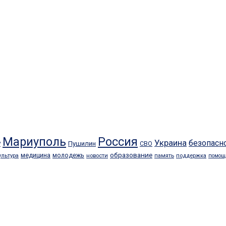
Мариуполь
Россия
Украина
безопасн
Пушилин
Р
СВО
образование
медицина
молодежь
ультура
новости
память
поддержка
помощ