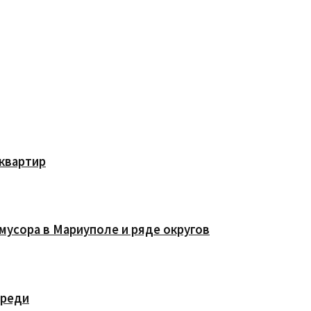
квартир
мусора в Мариуполе и ряде округов
ереди