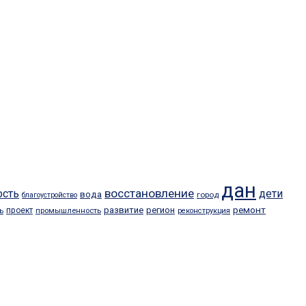
дан
восстановление
ость
дети
вода
город
благоустройство
ремонт
развитие
регион
проект
ь
промышленность
реконструкция