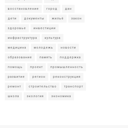
восстановление
город
дан
дети
документы
жильё
закон
здоровье
инвестиции
инфраструктура
культура
медицина
молодежь
новости
образование
память
поддержка
помощь
проект
промышленность
развитие
регион
реконструкция
ремонт
строительство
транспорт
школа
экология
экономика