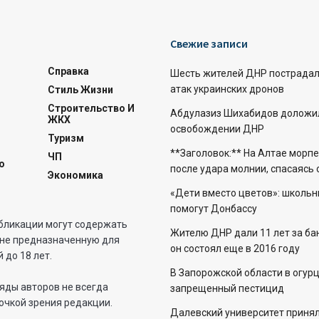
Свежие записи
Справка
Шесть жителей ДНР пострадали
атак украинских дронов
Стиль Жизни
Строительство И
Абдулазиз Шихабидов доложил
ЖКХ
освобождении ДНР
Туризм
**Заголовок:** На Алтае морп
ЧП
о
после удара молнии, спасаясь
Экономика
«Дети вместо цветов»: школьн
помогут Донбассу
бликации могут содержать
Жителю ДНР дали 11 лет за бан
не предназначенную для
он состоял еще в 2016 году
 до 18 лет.
В Запорожской области в огур
яды авторов не всегда
запрещенный пестицид
очкой зрения редакции.
Далевский университет приня