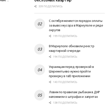
ые ...
339 ПОДЕЛИЛИСЬ
С октября меняется порядок оплаты
за вывоз мусора в Мариуполе и ряде
округов
199 ПОДЕЛИЛИСЬ
В Мариуполе обновили реестр
квартирной очереди
194 ПОДЕЛИЛИСЬ
Украинцам перед проверкой в
Шереметьево нужно пройти
проверку в ruID приложении
140 ПОДЕЛИЛИСЬ
Ловим по правилам: рыбакам в ДНР
напомнили о штрафах и запретах
138 ПОДЕЛИЛИСЬ