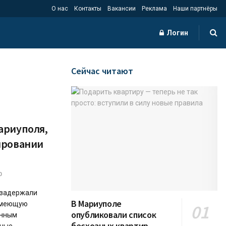
О нас
Контакты
Вакансии
Реклама
Наши партнёры
Логин
Сейчас читают
ариуполя,
ировании
0
 задержали
В Мариуполе
имеющую
опубликовали список
анным
бесхозных квартир