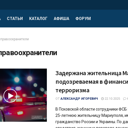
А
СТАТЬИ
КАТАЛОГ
АФИША
ФОРУМ
правоохранители
правоохранители
Задержана жительница М
подозреваемая в финанс
терроризма
ОТ
АЛЕКСАНДР ИГОРЕВИЧ
22.10.2025
В Псковской области сотрудники ФСБ
25-летнюю жительницу Мариуполя, 
гражданство России и Украины. По д