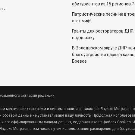
абитуриентов из 15 регионов 
сь:
Патриотические песни не в тр
этот миф!
Гранты для рестораторов ДНР:
поддержку
В Володарском округе ДНР на
благоустройство парка в каза
Боевое
исьменного согласия редакции.
ием метрических программ и систем аналитики, таких как Яндекс.Метрика,
 образом данные не устанавливают вашу личность. Продолжая использовать
кс» и его аффилированным лицами данных, содержащихся в файлах Cookies. И
ндекс.Метрики, в том числе путем использования расширения для браузер