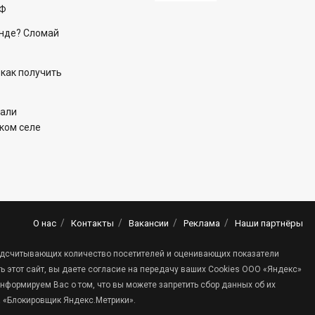
РФ
енде? Сломай
 как получить
чали
цком селе
О нас
Контакты
Вакансии
Реклама
Наши партнёры
 подсчитывающих количество посетителей и оценивающих показатели
 этот сайт, вы даете согласие на передачу ваших Cookies ООО «Яндекс»
нформируем Вас о том, что вы можете запретить сбор данных об их
а «Блокировщик Яндекс.Метрики».