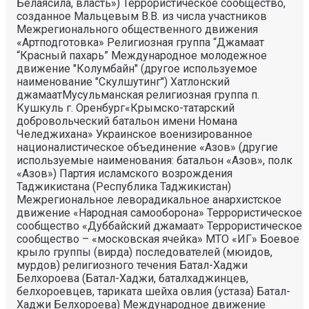
Белаясила, власть») Террористическое сообщество,
созданное Мальцевым В.В. из числа участников
Межрегионального общественного движения
«Артподготовка» Религиозная группа “Джамаат
“Красный пахарь” Международное молодежное
движение "Колумбайн" (другое используемое
наименование "Скулшутинг") Хатлонский
джамаатМусульманская религиозная группа п.
Кушкуль г. Оренбург«Крымско-татарский
добровольческий батальон имени Номана
Челеджихана» Украинское военизированное
националистическое объединение «Азов» (другие
используемые наименования: батальон «Азов», полк
«Азов») Партия исламского возрождения
Таджикистана (Республика Таджикистан)
Межрегиональное леворадикальное анархистское
движение «Народная самооборона» Террористическое
сообщество «Дуббайский джамаат» Террористическое
сообщество – «московская ячейка» МТО «ИГ» Боевое
крыло группы (вирда) последователей (мюидов,
мурдов) религиозного течения Батал-Хаджи
Белхороева (Батал-Хаджи, баталхаджинцев,
белхороевцев, тариката шейха овлия (устаза) Батал-
Хаджи Белхороева) Международное движение