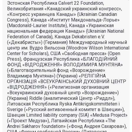
Эстонская Республика Calvert 22 Foundation,
Великобритания «Канадский украинский конгресс»,
«Конгресс украинцев Канады» (Ukrainian Canadian
Congress), Канада «Институт Макдональда-Лорье»
(Macdonald-Laurier Institute), Канада «Украинская
национальная федерация Канады» (Ukrainian National
Federation of Canada), Канада Dekabristen e.V.
(«Декабристы») (Германия) Международный научный
центр им. Вудро Вильсона (Woodrow Wilson International
Center for Scholars), США «Свободная пресса» (Open
Press), Французская Республика «БЛАГОДIЙНИЙ
ФОНД «ВIДРОДЖЕННЯ» ВОЛОДИМИРА МУНТЯНА»
(«Благотворительный фонд «Возрождение»
Владимира Мунтяна») (Украина) «РЕЛIГIЙНА
ОРГАНIЗАЦIЯ «ВСЕУКРАIНСЬКИЙ ДУХОВНИЙ ЦЕНТР
«ВIДРОДЖЕННЯ» («Религиозная организация
«Всеукраинский духовный центр «Возрождение»)
(Украина) Riddle (аналитический Центр «Риддл»),
Литовская Республика Ryska Antikrigskommitteten i
Sverige («Русский антивоенный комитет в Швеции»),
Швеция Limited liability company (SIA) «Medusa Project»
(«Проект Медуза»), Латвийская Республика «The
Andrei Sakharov foundation» («Фонд Андрея Сахарова»),
США «Форум свободной России» (Литовская