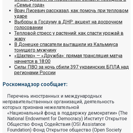
«Семье года»
Врач Лисевич рассказал, как помочь при тепловом
ударе
Выборы в Госдуму в ДНР: акцент на досрочном
голосовании
Тепловой стресс у растений: как спасти урожай в
жару
В Донецке спасатели вытащили из Кальмиуса
тонущего мужчину
«Шахтер» — «Дружба»: прямая трансляция матча
начнется в 18:00
Силы ПВО за ночь сбили 397 украинских БПЛА над
регионами России
Роскомнадзор сообщает:
Перечень иностранных и международных
неправительственных организаций, деятельность
которых признана нежелательной
«Национальный фонд в поддержку демократии» (The
National Endowment for Democracy) Институт Открытое
Общество Фонд Содействия (OSI Assistance
Foundation) Фонд Открытое общество (Open Society