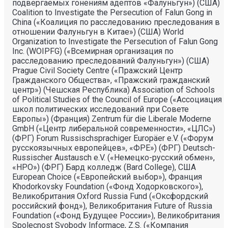
подвергаемых гонениям адептов «Фалуньгун») (США)
Coalition to Investigate the Persecution of Falun Gong in
China («Коалиция по расследованию преследования в
отношении Фалуньгун в Китае») (США) World
Organization to Investigate the Persecution of Falun Gong
Inc. (WOIPFG) («Всемирная организация по
расследованию преследований Фалуньгун») (США)
Prague Civil Society Centre («Пражский Центр
Гражданского Общества», «Пражский гражданский
центр») (Чешская Республика) Association of Schools
of Political Studies of the Council of Europe («Ассоциация
школ политических исследований при Совете
Европы») (Франция) Zentrum für die Liberale Moderne
GmbH («Центр либеральной современности», «ЦЛС»)
(ФРГ) Forum Russischsprachiger Europäer e.V. («Форум
русскоязычных европейцев», «ФРЕ») (ФРГ) Deutsch-
Russischer Austausch e.V. («Немецко-русский обмен»,
«НРО») (ФРГ) Бард колледж (Bard College), США
European Choice («Европейский выбор»), Франция
Khodorkovsky Foundation («Фонд Ходорковского»),
Великобритания Oxford Russia Fund («Оксфордский
российский фонд»), Великобритания Future of Russia
Foundation («Фонд Будущее России»), Великобритания
Spolecnost Svobody Informace, Z.S. («Компания