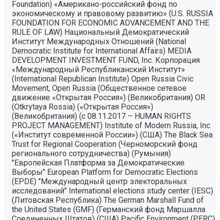
Foundation) «Американо-российский фонд по
экономическому и правовому развитию» (U.S. RUSSIA
FOUNDATION FOR ECONOMIC ADVANCEMENT AND THE
RULE OF LAW) Национальный Демократический
Институт Международных Отношений (National
Democratic Institute for International Affairs) MEDIA
DEVELOPMENT INVESTMENT FUND, Inc. Корпорация
«Международный Республиканский Институт»
(International Republican Institute) Open Russia Civic
Movement, Open Russia (Общественное сетевое
движение «Открытая Россия») (Великобритания) OR
(Otkrytaya Rossia) («Открытая Россия»)
(Великобритания) (с 08.11.2017 – HUMAN RIGHTS
PROJECT MANAGEMENT) Institute of Modern Russia, Inc
(«Институт современной России») (США) The Black Sea
Trust for Regional Cooperation (Черноморский фонд
регионального сотрудничества) (Румыния)
"Европейская Платформа за Демократические
Выборы" European Platform for Democratic Elections
(EPDE) "Международный центр электоральных
исследований" International elections study center (IESC)
(Литовская Республика) The German Marshall Fund of
the United States (GMF) (Германский фонд Маршалла
Соединенных Штатов) (США) Pacific Environment (PERC)