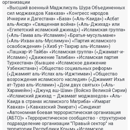
организации
«Высший военный Маджлисуль Шура Объединенных
сил моджахедов Кавказа» «Конгресс народов
Ичкерии и Дагестана» «База» («Аль-Каида») «Асбат
аль-Ансар» «Священная война» («Аль-Джихад» или
«Египетский исламский джихад») «Исламская группа»
(«Аль-Гамаа аль-Исламия») «Братья-мусульмане»
(«Аль-Ихван аль-Муслимун») «Партия исламского
освобождения» («Хизб ут-Тахрир аль-Ислами»)
«Лашкар-И-Тайба» «Исламская группа» («Джамаат-и-
Ислами») «Движение Талибан» «Исламская партия
Туркестана» (бывшее «Исламское движение
Узбекистана») «Общество социальных реформ»
(«Джамият аль-Ислах аль-Иджтимаи») «Общество
возрождения исламского наследия» («Джамият Ихья
ат-Тураз аль-Ислами») «Дом двух святых» («Аль-
Харамейн») «Джунд аш-Шам» (Войско Великой Сирии)
«Исламский джихад – Джамаат моджахедов» «Аль-
Каида в странах исламского Магриба» «Имарат
Кавказ» («Кавказский Эмират») «Синдикат
«Автономная боевая террористическая организация
(АБТО)» «Террористическое сообщество - структурное
подразделение организации "Правый сектор" на
территории Республики Крым» «Исламское