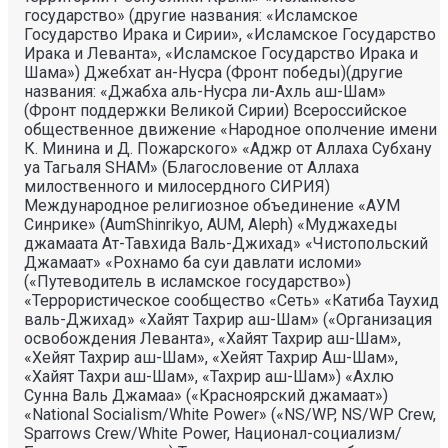
государство» (другие названия: «Исламское
Государство Ирака и Сирии», «Исламское Государство
Ирака и Леванта», «Исламское Государство Ирака и
Шама») Джебхат ан-Нусра (Фронт победы)(другие
названия: «Джабха аль-Нусра ли-Ахль аш-Шам»
(Фронт поддержки Великой Сирии) Всероссийское
общественное движение «Народное ополчение имени
К. Минина и Д. Пожарского» «Аджр от Аллаха Субхану
уа Тагьаля SHAM» (Благословение от Аллаха
милоственного и милосердного СИРИЯ)
Международное религиозное объединение «АУМ
Синрике» (AumShinrikyo, AUM, Aleph) «Муджахеды
джамаата Ат-Тавхида Валь-Джихад» «Чистопольский
Джамаат» «Рохнамо ба суи давлати исломи»
(«Путеводитель в исламское государство»)
«Террористическое сообщество «Сеть» «Катиба Таухид
валь-Джихад» «Хайят Тахрир аш-Шам» («Организация
освобождения Леванта», «Хайят Тахрир аш-Шам»,
«Хейят Тахрир аш-Шам», «Хейят Тахрир Аш-Шам»,
«Хайят Тахри аш-Шам», «Тахрир аш-Шам») «Ахлю
Сунна Валь Джамаа» («Красноярский джамаат»)
«National Socialism/White Power» («NS/WP, NS/WP Crew,
Sparrows Crew/White Power, Национал-социализм/