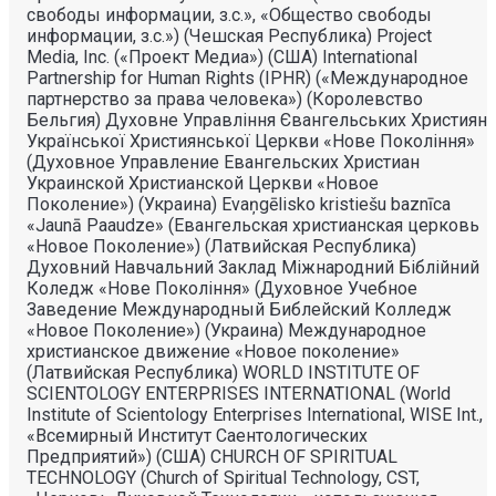
свободы информации, з.с.», «Общество свободы
информации, з.с.») (Чешская Республика) Project
Media, Inc. («Проект Медиа») (США) International
Partnership for Human Rights (IPHR) («Международное
партнерство за права человека») (Королевство
Бельгия) Духовне Управлiння Євангельських Християн
Української Християнської Церкви «Нове Поколiння»
(Духовное Управление Евангельских Христиан
Украинской Христианской Церкви «Новое
Поколение») (Украина) Evaņgēlisko kristiešu baznīca
«Jaunā Paaudze» (Евангельская христианская церковь
«Новое Поколение») (Латвийская Республика)
Духовний Навчальний Заклад Міжнародний Біблійний
Коледж «Нове Покоління» (Духовное Учебное
Заведение Международный Библейский Колледж
«Новое Поколение») (Украина) Международное
христианское движение «Новое поколение»
(Латвийская Республика) WORLD INSTITUTE OF
SCIENTOLOGY ENTERPRISES INTERNATIONAL (World
Institute of Scientology Enterprises International, WISE Int.,
«Всемирный Институт Саентологических
Предприятий») (США) CHURCH OF SPIRITUAL
TECHNOLOGY (Church of Spiritual Technology, CST,