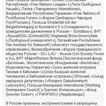
Республика) «Free Nations League» («Лига Свободных
Наций»), Литва «Transparеncy International»,
Федеративная Республика Германия «Free Nations of
PostRussia Forum» («Форум Свободных Народов
ПостРоссии»), Польша Solidarität mit der
Bürgerbewegung in Russland e.V. («Солидарность с
гражданским движением в России – Solidarus»), ФРГ
«КрымSOS» (CrimeaSOS) (Украина) Briva Universitate
(«Свободный университет»), Латвийская Республика
The Institute for Statecraft («Институт государственного
управления»), Великобритания «Форум гражданского
общества Россия – ЕС» («EU – Russia Civil Society Forum
e.V.»), ФРГ Miljøstiftelsen Bellona (Экологический фонд
«Беллона», Экологическое объединение «Беллона»)
(Королевство Норвегия) «Союз жителей островов
Тисима и Хабомаи» («Союз бывших жителей
Чисимских и Хабомайских островов») (Япония) «Съезд
народных депутатов» («Kongres Deputowanych
Ludowych»), Польша Greenpeace International (Stichting
Greenpeace Council) («Гринпис Интернешнл», «Фонд
Гринпис Совет», «ГРИНПИС») (Нидерланды).
В России признаны экстремистскими и запрещены