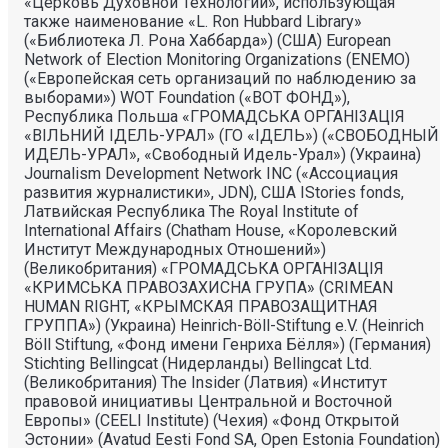
«Церковь Духовной Технологии», использующая
также наименование «L. Ron Hubbard Library»
(«Библиотека Л. Рона Хаббарда») (США) European
Network of Election Monitoring Organizations (ENEMO)
(«Европейская сеть организаций по наблюдению за
выборами») WOT Foundation («ВОТ ФОНД»),
Республика Польша «ГРОМАДСЬКА ОРГАНI3АЦIЯ
«ВIЛЬНИЙ IДЕЛЬ-УРАЛ» (ГО «IДЕЛЬ») («СВОБОДНЫЙ
ИДЕЛЬ-УРАЛ», «Свободный Идель-Урал») (Украина)
Journalism Development Network INC («Ассоциация
развития журналистики», JDN), США IStories fonds,
Латвийская Республика The Royal Institute of
International Affairs (Chatham House, «Королевский
Институт Международных Отношений»)
(Великобритания) «ГРОМАДСЬКА ОРГАНIЗАЦIЯ
«КРИМСЬКА ПРАВОЗАХИСНА ГРУПА» (CRIMEAN
HUMAN RIGHT, «КРЫМСКАЯ ПРАВОЗАЩИТНАЯ
ГРУППА») (Украина) Heinrich-Böll-Stiftung e.V. (Heinrich
Böll Stiftung, «Фонд имени Генриха Бёлля») (Германия)
Stichting Bellingcat (Нидерланды) Bellingcat Ltd.
(Великобритания) The Insider (Латвия) «Институт
правовой инициативы Центральной и Восточной
Европы» (CEELI Institute) (Чехия) «Фонд Открытой
Эстонии» (Avatud Eesti Fond SA, Open Estonia Foundation)