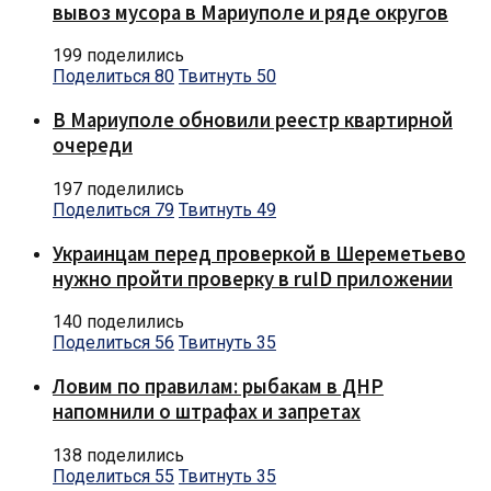
вывоз мусора в Мариуполе и ряде округов
199 поделились
Поделиться
80
Твитнуть
50
В Мариуполе обновили реестр квартирной
очереди
197 поделились
Поделиться
79
Твитнуть
49
Украинцам перед проверкой в Шереметьево
нужно пройти проверку в ruID приложении
140 поделились
Поделиться
56
Твитнуть
35
Ловим по правилам: рыбакам в ДНР
напомнили о штрафах и запретах
138 поделились
Поделиться
55
Твитнуть
35