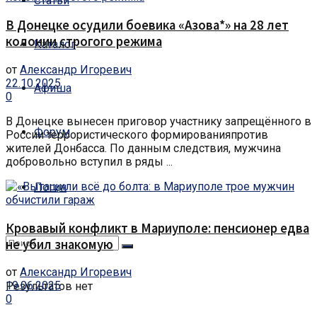
Статьи
В Донецке осудили боевика «Азова*» на 28 лет
колонии строгого режима
Каталог
от
Александр Игоревич
22.10.2025
Афиша
0
В Донецке вынесен приговор участнику запрещённого в
Форум
России террористического формированияпротив
жителей Донбасса. По данным следствия, мужчина
добровольно вступил в ряды ...
Логин
Кровавый конфликт в Мариуполе: пенсионер едва
не убил знакомую
от
Александр Игоревич
19.06.2025
Результатов нет
0