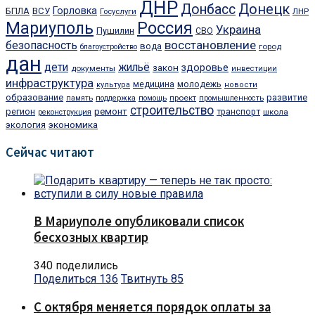
ДНР
Донбасс
Донецк
Горловка
БПЛА
ВСУ
ЛНР
Госуслуги
Мариуполь
Россия
Украина
Пушилин
СВО
восстановление
безопасность
вода
город
благоустройство
дан
дети
жильё
закон
здоровье
документы
инвестиции
инфраструктура
медицина
молодежь
культура
новости
образование
развитие
проект
память
поддержка
помощь
промышленность
строительство
регион
ремонт
транспорт
школа
реконструкция
экономика
экология
Сейчас читают
В Мариуполе опубликовали список
бесхозных квартир
340 поделились
Поделиться
136
Твитнуть
85
С октября меняется порядок оплаты за