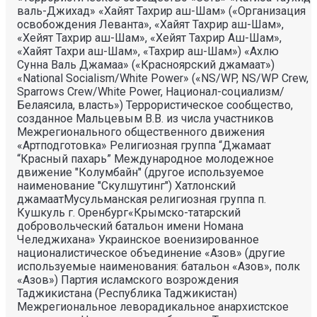
валь-Джихад» «Хайят Тахрир аш-Шам» («Организация
освобождения Леванта», «Хайят Тахрир аш-Шам»,
«Хейят Тахрир аш-Шам», «Хейят Тахрир Аш-Шам»,
«Хайят Тахри аш-Шам», «Тахрир аш-Шам») «Ахлю
Сунна Валь Джамаа» («Красноярский джамаат»)
«National Socialism/White Power» («NS/WP, NS/WP Crew,
Sparrows Crew/White Power, Национал-социализм/
Белаясила, власть») Террористическое сообщество,
созданное Мальцевым В.В. из числа участников
Межрегионального общественного движения
«Артподготовка» Религиозная группа “Джамаат
“Красный пахарь” Международное молодежное
движение "Колумбайн" (другое используемое
наименование "Скулшутинг") Хатлонский
джамаатМусульманская религиозная группа п.
Кушкуль г. Оренбург«Крымско-татарский
добровольческий батальон имени Номана
Челеджихана» Украинское военизированное
националистическое объединение «Азов» (другие
используемые наименования: батальон «Азов», полк
«Азов») Партия исламского возрождения
Таджикистана (Республика Таджикистан)
Межрегиональное леворадикальное анархистское