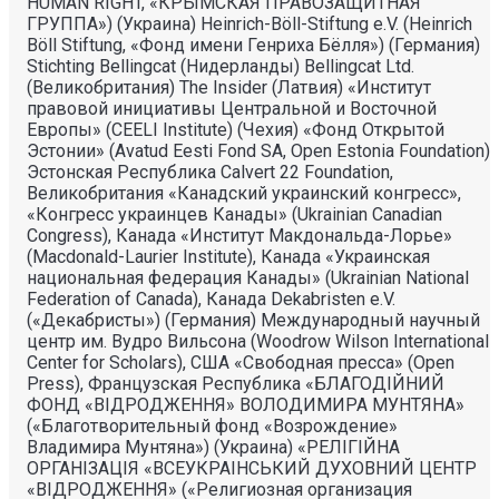
HUMAN RIGHT, «КРЫМСКАЯ ПРАВОЗАЩИТНАЯ
ГРУППА») (Украина) Heinrich-Böll-Stiftung e.V. (Heinrich
Böll Stiftung, «Фонд имени Генриха Бёлля») (Германия)
Stichting Bellingcat (Нидерланды) Bellingcat Ltd.
(Великобритания) The Insider (Латвия) «Институт
правовой инициативы Центральной и Восточной
Европы» (CEELI Institute) (Чехия) «Фонд Открытой
Эстонии» (Avatud Eesti Fond SA, Open Estonia Foundation)
Эстонская Республика Calvert 22 Foundation,
Великобритания «Канадский украинский конгресс»,
«Конгресс украинцев Канады» (Ukrainian Canadian
Congress), Канада «Институт Макдональда-Лорье»
(Macdonald-Laurier Institute), Канада «Украинская
национальная федерация Канады» (Ukrainian National
Federation of Canada), Канада Dekabristen e.V.
(«Декабристы») (Германия) Международный научный
центр им. Вудро Вильсона (Woodrow Wilson International
Center for Scholars), США «Свободная пресса» (Open
Press), Французская Республика «БЛАГОДIЙНИЙ
ФОНД «ВIДРОДЖЕННЯ» ВОЛОДИМИРА МУНТЯНА»
(«Благотворительный фонд «Возрождение»
Владимира Мунтяна») (Украина) «РЕЛIГIЙНА
ОРГАНIЗАЦIЯ «ВСЕУКРАIНСЬКИЙ ДУХОВНИЙ ЦЕНТР
«ВIДРОДЖЕННЯ» («Религиозная организация