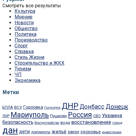
Смотреть все результаты
Культура
Мнение
Новости
Общество
Политика
Производство
Спорт
Справка
Стиль Жизни
Строительство и ЖКХ
Туризм
ЧП
Экономика
Метки
ДНР
Донецк
Донбасс
Горловка
БПЛА
ВСУ
Госуслуги
Мариуполь
Россия
Украина
Пушилин
ЛНР
СВО
восстановление
безопасность
вода
город
благоустройство
дан
дети
жильё
закон
здоровье
документы
инвестиции