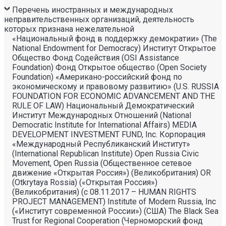
Перечень иностранных и международных
неправительственных организаций, деятельность
которых признана нежелательной
«Национальный фонд в поддержку демократии» (The
National Endowment for Democracy) Институт Открытое
Общество Фонд Содействия (OSI Assistance
Foundation) Фонд Открытое общество (Open Society
Foundation) «Американо-российский фонд по
экономическому и правовому развитию» (U.S. RUSSIA
FOUNDATION FOR ECONOMIC ADVANCEMENT AND THE
RULE OF LAW) Национальный Демократический
Институт Международных Отношений (National
Democratic Institute for International Affairs) MEDIA
DEVELOPMENT INVESTMENT FUND, Inc. Корпорация
«Международный Республиканский Институт»
(International Republican Institute) Open Russia Civic
Movement, Open Russia (Общественное сетевое
движение «Открытая Россия») (Великобритания) OR
(Otkrytaya Rossia) («Открытая Россия»)
(Великобритания) (с 08.11.2017 – HUMAN RIGHTS
PROJECT MANAGEMENT) Institute of Modern Russia, Inc
(«Институт современной России») (США) The Black Sea
Trust for Regional Cooperation (Черноморский фонд