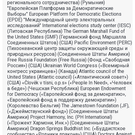
регионального сотрудничества) (Румыния)
"Европейская Платформа за Демократические
Выборы" European Platform for Democratic Elections
(EPDE) "Международный центр электоральных
исследований" International elections study center (IESC)
(Литовская Республика) The German Marshall Fund of
the United States (GMF) (Германский фонд Маршалла
Соединенных Штатов) (США) Pacific Environment (PERC)
(Тихоокеанский центр защиты окружающей среды и
природных ресурсов) (Соединенные Штаты Америки)
Free Russia Foundation (Free Russia) (Фонд «Свободная
Россия») (США) Ukrainian World Congress («Всемирный
конгресс украинцев») (Канада) Atlantic council of the
United States (Atlantic council) («Атлантический совет»)
(США) «Člověk v tísni, o.p.s» («People In Need», «Человек
в беде») (Чешская Республика) European Endowment
for Democracy («Европейский фонд за демократию»,
«Европейский фонд в поддержку демократии»)
(Королевство Бельгия) The Jamestown foundation (JF),
(«Джеймстаунский фонд») (Соединенные Штаты
Америки) Project Harmony, Inc. (PH International)
(«Прожект Хармони, Инк.») (Соединенные Штаты
Америки) Dragon Springs Buddhist Inc. («Буддистское
сообщество «Родники дракона») (США) Doctors Against