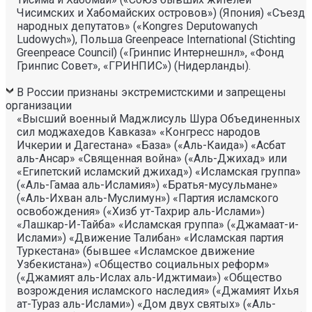
Чисимских и Хабомайских островов») (Япония) «Съезд
народных депутатов» («Kongres Deputowanych
Ludowych»), Польша Greenpeace International (Stichting
Greenpeace Council) («Гринпис Интернешнл», «Фонд
Гринпис Совет», «ГРИНПИС») (Нидерланды).
В России признаны экстремистскими и запрещены
организации
«Высший военный Маджлисуль Шура Объединенных
сил моджахедов Кавказа» «Конгресс народов
Ичкерии и Дагестана» «База» («Аль-Каида») «Асбат
аль-Ансар» «Священная война» («Аль-Джихад» или
«Египетский исламский джихад») «Исламская группа»
(«Аль-Гамаа аль-Исламия») «Братья-мусульмане»
(«Аль-Ихван аль-Муслимун») «Партия исламского
освобождения» («Хизб ут-Тахрир аль-Ислами»)
«Лашкар-И-Тайба» «Исламская группа» («Джамаат-и-
Ислами») «Движение Талибан» «Исламская партия
Туркестана» (бывшее «Исламское движение
Узбекистана») «Общество социальных реформ»
(«Джамият аль-Ислах аль-Иджтимаи») «Общество
возрождения исламского наследия» («Джамият Ихья
ат-Тураз аль-Ислами») «Дом двух святых» («Аль-