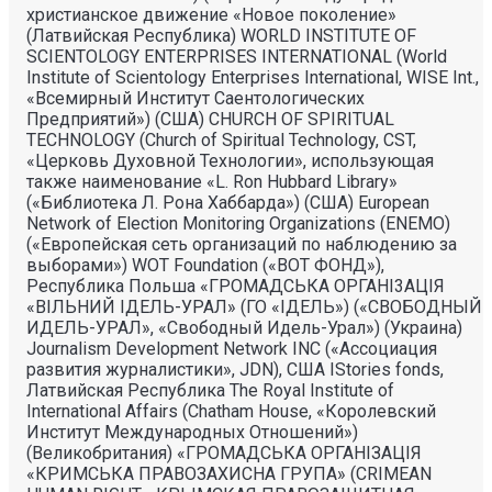
христианское движение «Новое поколение»
(Латвийская Республика) WORLD INSTITUTE OF
SCIENTOLOGY ENTERPRISES INTERNATIONAL (World
Institute of Scientology Enterprises International, WISE Int.,
«Всемирный Институт Саентологических
Предприятий») (США) CHURCH OF SPIRITUAL
TECHNOLOGY (Church of Spiritual Technology, CST,
«Церковь Духовной Технологии», использующая
также наименование «L. Ron Hubbard Library»
(«Библиотека Л. Рона Хаббарда») (США) European
Network of Election Monitoring Organizations (ENEMO)
(«Европейская сеть организаций по наблюдению за
выборами») WOT Foundation («ВОТ ФОНД»),
Республика Польша «ГРОМАДСЬКА ОРГАНI3АЦIЯ
«ВIЛЬНИЙ IДЕЛЬ-УРАЛ» (ГО «IДЕЛЬ») («СВОБОДНЫЙ
ИДЕЛЬ-УРАЛ», «Свободный Идель-Урал») (Украина)
Journalism Development Network INC («Ассоциация
развития журналистики», JDN), США IStories fonds,
Латвийская Республика The Royal Institute of
International Affairs (Chatham House, «Королевский
Институт Международных Отношений»)
(Великобритания) «ГРОМАДСЬКА ОРГАНIЗАЦIЯ
«КРИМСЬКА ПРАВОЗАХИСНА ГРУПА» (CRIMEAN