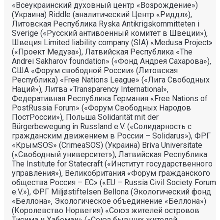
«Всеукраинский духовный центр «Возрождение»)
(Украина) Riddle (аналитический Центр «Риддл»),
Литовская Республика Ryska Antikrigskommitteten i
Sverige («Русский антивоенный комитет в Швеции»),
Швеция Limited liability company (SIA) «Medusa Project»
(«Проект Медуза»), Латвийская Республика «The
Andrei Sakharov foundation» («Фонд Андрея Сахарова»),
США «Форум свободной России» (Литовская
Республика) «Free Nations League» («Лига Свободных
Наций»), Литва «Transparеncy International»,
Федеративная Республика Германия «Free Nations of
PostRussia Forum» («Форум Свободных Народов
ПостРоссии»), Польша Solidarität mit der
Bürgerbewegung in Russland e.V. («Солидарность с
гражданским движением в России – Solidarus»), ФРГ
«КрымSOS» (CrimeaSOS) (Украина) Briva Universitate
(«Свободный университет»), Латвийская Республика
The Institute for Statecraft («Институт государственного
управления»), Великобритания «Форум гражданского
общества Россия – ЕС» («EU – Russia Civil Society Forum
e.V.»), ФРГ Miljøstiftelsen Bellona (Экологический фонд
«Беллона», Экологическое объединение «Беллона»)
(Королевство Норвегия) «Союз жителей островов
Тисима и Хабомаи» («Союз бывших жителей