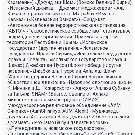
Харамейн») «Джунд аш-Шам» (Войско Великой Сирии)
«Исламский джихад – Джамаат моджахедов» «Аль-
Каида в странах исламского Магриба» «Имарат
Кавказ» («Кавказский Эмират») «Синдикат
«Автономная боевая террористическая организация
(АБТО)» «Террористическое сообщество - структурное
подразделение организации "Правый сектор" на
территории Республики Крым» «Исламское
государство» (другие названия: «Исламское
Государство Ирака и Сирии», «Исламское Государство
Ирака и Леванта», «Исламское Государство Ирака и
Шама») Джебхат ан-Нусра (Фронт победы)(другие
названия: «Джабха аль-Нусра ли-Ахль аш-Шам»
(Фронт поддержки Великой Сирии) Всероссийское
общественное движение «Народное ополчение имени
К. Минина и Д. Пожарского» «Аджр от Аллаха Субхану
уа Тагьаля SHAM» (Благословение от Аллаха
милоственного и милосердного СИРИЯ)
Международное религиозное объединение «АУМ
Синрике» (AumShinrikyo, AUM, Aleph) «Муджахеды
джамаата Ат-Тавхида Валь-Джихад» «Чистопольский
Джамаат» «Рохнамо ба суи давлати исломи»
(«Путеводитель в исламское государство»)
«Террористическое сообщество «Сеть» «Катиба Таухид