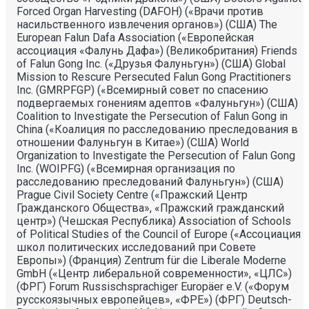
Forced Organ Harvesting (DAFOH) («Врачи против
насильственного извлечения органов») (США) The
European Falun Dafa Association («Европейская
ассоциация «Фалунь Дафа») (Великобритания) Friends
of Falun Gong Inc. («Друзья Фалуньгун») (США) Global
Mission to Rescure Persecuted Falun Gong Practitioners
Inc. (GMRPFGP) («Всемирный совет по спасению
подвергаемых гонениям адептов «Фалуньгун») (США)
Coalition to Investigate the Persecution of Falun Gong in
China («Коалиция по расследованию преследования в
отношении Фалуньгун в Китае») (США) World
Organization to Investigate the Persecution of Falun Gong
Inc. (WOIPFG) («Всемирная организация по
расследованию преследований Фалуньгун») (США)
Prague Civil Society Centre («Пражский Центр
Гражданского Общества», «Пражский гражданский
центр») (Чешская Республика) Association of Schools
of Political Studies of the Council of Europe («Ассоциация
школ политических исследований при Совете
Европы») (Франция) Zentrum für die Liberale Moderne
GmbH («Центр либеральной современности», «ЦЛС»)
(ФРГ) Forum Russischsprachiger Europäer e.V. («Форум
русскоязычных европейцев», «ФРЕ») (ФРГ) Deutsch-