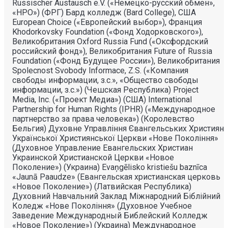
Russischer Austausch e.V. («Немецко-русский обмен»,
«НРО») (ФРГ) Бард колледж (Bard College), США
European Choice («Европейский выбор»), Франция
Khodorkovsky Foundation («Фонд Ходорковского»),
Великобритания Oxford Russia Fund («Оксфордский
российский фонд»), Великобритания Future of Russia
Foundation («Фонд Будущее России»), Великобритания
Spolecnost Svobody Informace, Z.S. («Компания
свободы информации, з.с.», «Общество свободы
информации, з.с.») (Чешская Республика) Project
Media, Inc. («Проект Медиа») (США) International
Partnership for Human Rights (IPHR) («Международное
партнерство за права человека») (Королевство
Бельгия) Духовне Управлiння Євангельських Християн
Української Християнської Церкви «Нове Поколiння»
(Духовное Управление Евангельских Христиан
Украинской Христианской Церкви «Новое
Поколение») (Украина) Evaņgēlisko kristiešu baznīca
«Jaunā Paaudze» (Евангельская христианская церковь
«Новое Поколение») (Латвийская Республика)
Духовний Навчальний Заклад Міжнародний Біблійний
Коледж «Нове Покоління» (Духовное Учебное
Заведение Международный Библейский Колледж
«Новое Поколение») (Украина) Международное