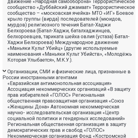
движение «Народная самооборона» Террористическое
сообщество «Дуббайский джамаат» Террористическое
сообщество – «московская ячейка» МТО «ИГ» Боевое
крыло группы (вирда) последователей (мюидов,
мурдов) религиозного течения Батал-Хаджи
Белхороева (Батал-Хаджи, баталхаджинцев,
белхороевцев, тариката шейха овлия (устаза) Батал-
Хаджи Белхороева) Международное движение
«Маньяки Культ Убийц» (другие используемые
наименования «Маньяки Культ Убийств», «Молодёжь
Которая Улыбается», М.К.У.).
Организации, СМИ и физические лица, признанные в
России иностранными агентами
«Евразийская антимонопольная ассоциация» Ассоциация некоммерческих организаций «В защиту прав избирателей «ГОЛОС» Региональная общественная правозащитная организация «Союз «Женщины Дона» Автономная некоммерческая научно- исследовательская организация «Центр социальной политики и гендерных исследований» Региональная общественная организация в защиту демократических прав и свобод «ГОЛОС» Некоммерческая организация Фонд «Костромской центр поддержки общественных инициатив» Калининградская региональная общественная организация «Экозащита!-Женсовет» Фонд содействия защите прав и свобод граждан «Общественный вердикт» Межрегиональная общественная организация Правозащитный Центр «Мемориал» Автономная некоммерческая организация «Юристы за конституционные права и свободы» Межрегиональная Ассоциация правозащитных общественных объединений «Правозащитная ассоциация» Санкт-Петербургская региональная общественная правозащитная организация «Солдатские матери Санкт-Петербурга» Фонд «Институт Развития Свободы Информации» Автономная некоммерческая организация «Научный центр международных исследований «ПИР» Ассоциация «Партнерство для развития» (Саратовская региональная общественная благотворительная организация) Частное учреждение «Информационное агентство МЕМО. РУ» Некоммерческое партнерство «Институт региональной прессы» Автономная некоммерческая организация «Московская школа гражданского просвещения» Архангельская региональная общественная организация социально- психологической и правовой помощи лесбиянкам, геям, бисексуалам и трансгендерам (ЛГБТ) «Ракурс» Карачаево-Черкесская Республиканская молодежная общественная организация «Союз молодых политологов» Общероссийское общественное движение защиты прав человека «За права человека» Краснодарская краевая общественная организация выпускников вузов Калининградская региональная общественная организация «Правозащитный центр» Региональная общественная организация «Общественная комиссия по сохранению наследия академика Сахарова» Санкт-Петербургская правозащитная общественная организация «Лига избирательниц» Фонд поддержки свободы прессы Санкт-Петербургская общественная правозащитная организация «Гражданский контроль» Автономная некоммерческая организация информационных и правовых услуг «Ресурсный правозащитный центр» Межрегиональная общественная правозащитная организация «Человек и Закон» Автономная некоммерческая организация «Центр социального проектирования «Возрождение» Межрегиональная общественная организация «Информационно- просветительский центр «Мемориал» Межрегиональная общественная организация «Комитет против пыток» «Частное учреждение в Санкт- Петербурге по административной поддержке реализации программ и проектов Совета Министров северных стран» Автономная некоммерческая правозащитная организация «Молодежный центр консультации и тренинга» Еврейское областное региональное отделение Общероссийской общественной организации «Муниципальная Академия» Некоммерческое партнерство «Институт развития прессы-Сибирь» Мурманская региональная общественная организация «Центр социально-психологической помощи и правовой поддержки жертв дискриминации и гомофобии «Максимум» Межрегиональный общественный фонд содействия развитию гражданского общества «ГОЛОС – Поволжье» Межрегиональная благотворительная общественная организация «Сибирский экологический центр» Фонд «Центр гражданского анализа и независимых исследований «ГРАНИ» Городская общественная организация «Самарский центр гендерных исследований» Региональный Фонд «Центр Защиты Прав Средств Массовой Информации» Челябинский региональный благотворительный общественный фонд «За природу» Челябинское региональное экологическое общественное движение «За природу» Общественное региональное движение «Новгородский Женский Парламент» Самарская региональная общественная организация содействия гармонизации межнациональных отношений «АЗЕРБАЙДЖАН» Мурманская региональная молодежная общественная организация «Гуманистическое движение молодежи» Мурманская региональная общественная экологическая организация «Беллона-Мурманск» Частное учреждение дополнительного профессионального образования «Учебный центр экологии и безопасности» Фонд поддержки социальных проектов «Миграция XXI век» Ростовская городская общественная организация «ЭКО-ЛОГИКА» Автономная некоммерческая организация «Центр антикоррупционных исследований и инициатив «Трансперенси Интернешнл-Р» Озерская городская социально- экологическая общественная организация «Планета надежд» Новосибирский областной общественный фонд «Фонд защиты прав потребителей» Региональная общественная благотворительная организация помощи беженцам и мигрантам «Гражданское содействие» Фонд поддержки расследовательской журналистики – Фонд 19/29 Калининградская региональная общественная организация информационно-правовых программ «Женская лига» Автономная некоммерческая организация «Мемориальный центр истории политических репрессий «Пермь-36» Ассоциация «Экспертно-правовое партнерство «Союз» Некоммерческое партнерство «Клуб бухгалтеров и аудиторов некоммерческих организаций» «Частное учреждение в Калининграде по административной поддержке реализации программ и проектов Совета Министров северных стран» Межрегиональная благотворительная общественная организация «Центр развития некоммерческих организаций» Негосударственное образовательное учреждение дополнительного профессионального образования (повышение квалификации) специалистов «АКАДЕМИЯ ПО ПРАВАМ ЧЕЛОВЕКА» Свердловская региональная общественная организация «Сутяжник» Нижегородская региональная общественная организация «Экологический центр «Дронт» ФОНД НЕКОММЕРЧЕСКИХ ПРОГРАММ ДМИТРИЯ ЗИМИНА «ДИНАСТИЯ» НЕКОММЕРЧЕСКАЯ ОРГАНИЗАЦИЯ НАУЧНЫЙ ФОНД ТЕОРЕТИЧЕСКИХ И ПРИКЛАДНЫХ ИССЛЕДОВАНИЙ «ЛИБЕРАЛЬНАЯ МИССИЯ» Территориальное объединение работодателей «Ефремовский районный союз промышленников и предпринимателей» Региональная общественная организация «Центр независимых исследователей Республики Алтай» ФОНД "СИБИРСКИЙ ЦЕНТР ПОДДЕРЖКИ ОБЩЕСТВЕННЫХ ИНИЦИАТИВ" РЕСПУБЛИКАНСКАЯ МОЛОДЕЖНАЯ ОБЩЕСТВЕННАЯ ОРГАНИЗАЦИЯ «НУОРИ КАРЬЯЛА» («МОЛОДАЯ КАРЕЛИЯ) МЕЖРЕГИОНАЛЬНЫЙ ОБЩЕСТВЕННЫЙ ФОНД МИРА НА ЮГЕ И СЕВЕРНОМ КАВКАЗЕ Автономная некоммерческая организация «Центр независимых социологических исследований» Автономная некоммерческая организация «Центр информации «ФРИИНФОРМ» Региональная общественная организация содействия охране репродуктивного здоровья граждан «Народонаселение и Развитие» Алтайская краевая общественная организация «Геблеровское экологическое общество» АССОЦИАЦИЯ «СОДЕЙСТВИЕ В ПРАВОВОЙ ЗАЩИТЕ НАСЕЛЕНИЯ «ПРАВОВАЯ ОСНОВА» Межрегиональная общественная организация «Северная природоохранная коалиция» КОМИ РЕГИОНАЛЬНАЯ ОБЩЕСТВЕННАЯ ОРГАНИЗАЦИЯ «КОМИССИЯ ПО ЗАЩИТЕ ПРАВ ЧЕЛОВЕКА «МЕМОРИАЛ» Алтайский краевой эколого- культурный общественный фонд «Алтай-21век» МЕЖРЕГИОНАЛЬНЫЙ ОБЩЕСТВЕННЫЙ ФОНД СОДЕЙСТВИЯ РАЗВИТИЮ ГРАЖДАНСКОГО ОБЩЕСТВА «ГОЛОС – УРАЛ» ФОНД ПОДДЕРЖКИ СРЕДСТВ МАССОВОЙ ИНФОРМАЦИИ «СРЕДА» Нижегородская областная социально- экологическая общественная организация «Зеленый мир» ФОНД «ГРАЖДАНСКОЕ ДЕЙСТВИЕ» Некоммерческое партнерство «Альянс фондов местных сообществ Пермского края» Кабардино-Балкарский республиканский общественный правозащитный центр Региональное отделение Общероссийского общественного движения «За права человека» ЧЕЧЕНСКАЯ РЕГИОНАЛЬНАЯ ОБЩЕСТВЕННАЯ ОРГАНИЗАЦИЯ «ПРАВОЗАЩИТНЫЙ ЦЕНТР ЧЕЧЕНСКОЙ РЕСПУБЛИКИ» Межрегиональный общественный экологический фонд «ИСАР-СИБИРЬ» ОБЩЕСТВЕННАЯ ОРГАНИЗАЦИЯ «ПЕРМСКИЙ РЕГИОНАЛЬНЫЙ ПРАВОЗАЩИТНЫЙ ЦЕНТР» Региональная общественная организация по улучшению качества жизни общества «Сибирская линия жизни» Фонд в поддержку демократии «ГОЛОС» Региональная общественная организация «Еврейский общинный культурный центр Рязанской области «Хесед-Тшува» Региональная общественная организация «Экологическая вахта Сахалина» Региональная общественная организация «Экологическая вахта Сахалина» Автономная некоммерческая организация «Информационно- исследовательский центр «Ясавэй Манзара» Межрегиональная общественная благотворительная организация «Общество защиты прав потребителей и охраны окружающей среды «ПРИНЦИПЪ» Автономная некоммерческая организация «Дальневосточный центр развития гражданских инициатив и социального партнерства» Союз общественных объединений «Российский исследовательский центр по правам человека» Фонд содействия развитию гражданского общества и правам человека «Женщины Дона» Красноярское региональное экологическое общественное движение «Друзья сибирских лесов» Омская городская общественная организация «Фотоклуб «Со-бытие» Региональное общественное учреждение научно-информационный центр «МЕМОРИАЛ» Иркутская региональная общественная организация «Байкальская Экологическая Волна» Некоммерческая организация «Фонд защиты гласности» Автономная некоммерческая организация «Институт прав человека» Межрегиональная общественная организация «Центр содействия коренным малочисленным народам Севера» Местная общественная благотворительная экологическая организация Зеленый Мир Автономная некоммерческая организация «Правозащитная организация «МАШР» Калининградская региональная общественная организация содействия развитию женского сообщества «Мир женщины» Региональная общественная организация «Информационно- исследовательский центр «Панорама» Забайкальское краевое общественное учреждение «Общественный экологический центр «Даурия» Городская общественная организация «Екатеринбургское общество «МЕМОРИАЛ» Межрегиональная общественная организация «Комитет по предотвращению пыток» Межрегиональная общественная организация «Бюро общественных расследований» Нижегородская региональная общественная организация «Институт прогнозирования и урегулирования политических конфликтов» Городская общественная организация «Рязанское историко- просветительское и правозащитное общество «Мемориал» (Рязанский Мемориал) Санкт-Петербургская общественная организация «Общество содействия социальной защите граждан «Петербургская ЭГИДА» Челябинский региональный орган общественной самодеятельности