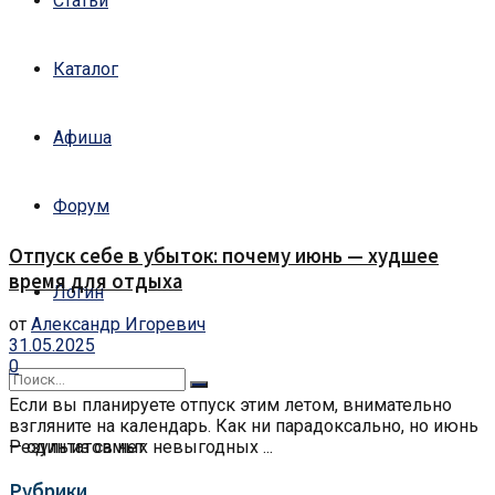
Статьи
Каталог
Афиша
Форум
Отпуск себе в убыток: почему июнь — худшее
время для отдыха
Логин
от
Александр Игоревич
31.05.2025
0
Если вы планируете отпуск этим летом, внимательно
взгляните на календарь. Как ни парадоксально, но июнь
Результатов нет
— один из самых невыгодных ...
Рубрики