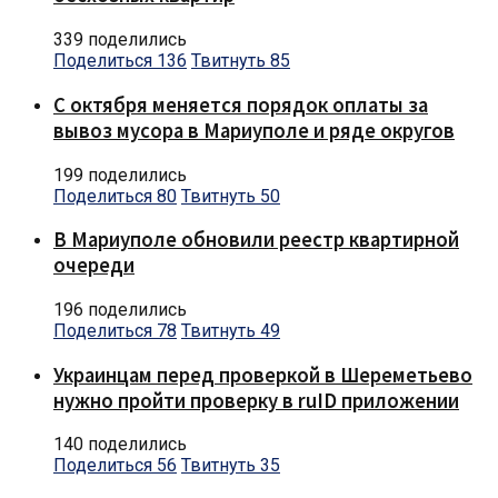
339 поделились
Поделиться
136
Твитнуть
85
С октября меняется порядок оплаты за
вывоз мусора в Мариуполе и ряде округов
199 поделились
Поделиться
80
Твитнуть
50
В Мариуполе обновили реестр квартирной
очереди
196 поделились
Поделиться
78
Твитнуть
49
Украинцам перед проверкой в Шереметьево
нужно пройти проверку в ruID приложении
140 поделились
Поделиться
56
Твитнуть
35