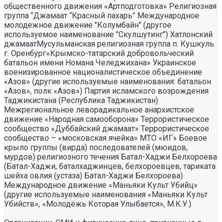
общественного движения «Артподготовка» Религиозная
группа “Джамаат “Красный пахарь” Международное
молодежное движение "Колумбайн" (другое
используемое наименование "Скулшутинг") Хатлонский
джамаатМусульманская религиозная группа п. Кушкуль
г. Оренбург«Крымско-татарский добровольческий
батальон имени Номана Челеджихана» Украинское
военизированное националистическое объединение
«Азов» (другие используемые наименования: батальон
«Азов», полк «Азов») Партия исламского возрождения
Таджикистана (Республика Таджикистан)
Межрегиональное леворадикальное анархистское
движение «Народная самооборона» Террористическое
сообщество «Дуббайский джамаат» Террористическое
сообщество – «московская ячейка» МТО «ИГ» Боевое
крыло группы (вирда) последователей (мюидов,
мурдов) религиозного течения Батал-Хаджи Белхороева
(Батал-Хаджи, баталхаджинцев, белхороевцев, тариката
шейха овлия (устаза) Батал-Хаджи Белхороева)
Международное движение «Маньяки Культ Убийц»
(другие используемые наименования «Маньяки Культ
Убийств», «Молодёжь Которая Улыбается», М.К.У.).