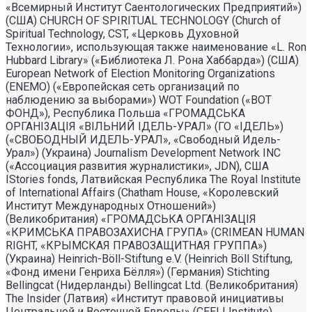
«Всемирный Институт Саентологических Предприятий»)
(США) CHURCH OF SPIRITUAL TECHNOLOGY (Church of
Spiritual Technology, CST, «Церковь Духовной
Технологии», использующая также наименование «L. Ron
Hubbard Library» («Библиотека Л. Рона Хаббарда») (США)
European Network of Election Monitoring Organizations
(ENEMO) («Европейская сеть организаций по
наблюдению за выборами») WOT Foundation («ВОТ
ФОНД»), Республика Польша «ГРОМАДСЬКА
ОРГАНI3АЦIЯ «ВIЛЬНИЙ IДЕЛЬ-УРАЛ» (ГО «IДЕЛЬ»)
(«СВОБОДНЫЙ ИДЕЛЬ-УРАЛ», «Свободный Идель-
Урал») (Украина) Journalism Development Network INC
(«Ассоциация развития журналистики», JDN), США
IStories fonds, Латвийская Республика The Royal Institute
of International Affairs (Chatham House, «Королевский
Институт Международных Отношений»)
(Великобритания) «ГРОМАДСЬКА ОРГАНIЗАЦIЯ
«КРИМСЬКА ПРАВОЗАХИСНА ГРУПА» (CRIMEAN HUMAN
RIGHT, «КРЫМСКАЯ ПРАВОЗАЩИТНАЯ ГРУППА»)
(Украина) Heinrich-Böll-Stiftung e.V. (Heinrich Böll Stiftung,
«Фонд имени Генриха Бёлля») (Германия) Stichting
Bellingcat (Нидерланды) Bellingcat Ltd. (Великобритания)
The Insider (Латвия) «Институт правовой инициативы
Центральной и Восточной Европы» (CEELI Institute)