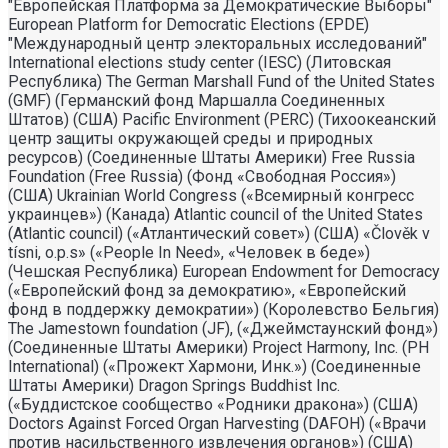
"Европейская Платформа за Демократические Выборы"
European Platform for Democratic Elections (EPDE)
"Международный центр электоральных исследований"
International elections study center (IESC) (Литовская
Республика) The German Marshall Fund of the United States
(GMF) (Германский фонд Маршалла Соединенных
Штатов) (США) Pacific Environment (PERC) (Тихоокеанский
центр защиты окружающей среды и природных
ресурсов) (Соединенные Штаты Америки) Free Russia
Foundation (Free Russia) (Фонд «Свободная Россия»)
(США) Ukrainian World Congress («Всемирный конгресс
украинцев») (Канада) Atlantic council of the United States
(Atlantic council) («Атлантический совет») (США) «Člověk v
tísni, o.p.s» («People In Need», «Человек в беде»)
(Чешская Республика) European Endowment for Democracy
(«Европейский фонд за демократию», «Европейский
фонд в поддержку демократии») (Королевство Бельгия)
The Jamestown foundation (JF), («Джеймстаунский фонд»)
(Соединенные Штаты Америки) Project Harmony, Inc. (PH
International) («Прожект Хармони, Инк.») (Соединенные
Штаты Америки) Dragon Springs Buddhist Inc.
(«Буддистское сообщество «Родники дракона») (США)
Doctors Against Forced Organ Harvesting (DAFOH) («Врачи
против насильственного извлечения органов») (США)