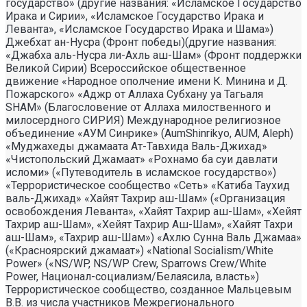
государство» (другие названия: «Исламское Государство
Ирака и Сирии», «Исламское Государство Ирака и
Леванта», «Исламское Государство Ирака и Шама»)
Джебхат ан-Нусра (Фронт победы)(другие названия:
«Джабха аль-Нусра ли-Ахль аш-Шам» (Фронт поддержки
Великой Сирии) Всероссийское общественное
движение «Народное ополчение имени К. Минина и Д.
Пожарского» «Аджр от Аллаха Субхану уа Тагьаля
SHAM» (Благословение от Аллаха милоственного и
милосердного СИРИЯ) Международное религиозное
объединение «АУМ Синрике» (AumShinrikyo, AUM, Aleph)
«Муджахеды джамаата Ат-Тавхида Валь-Джихад»
«Чистопольский Джамаат» «Рохнамо ба суи давлати
исломи» («Путеводитель в исламское государство»)
«Террористическое сообщество «Сеть» «Катиба Таухид
валь-Джихад» «Хайят Тахрир аш-Шам» («Организация
освобождения Леванта», «Хайят Тахрир аш-Шам», «Хейят
Тахрир аш-Шам», «Хейят Тахрир Аш-Шам», «Хайят Тахри
аш-Шам», «Тахрир аш-Шам») «Ахлю Сунна Валь Джамаа»
(«Красноярский джамаат») «National Socialism/White
Power» («NS/WP, NS/WP Crew, Sparrows Crew/White
Power, Национал-социализм/Белаясила, власть»)
Террористическое сообщество, созданное Мальцевым
В.В. из числа участников Межрегионального