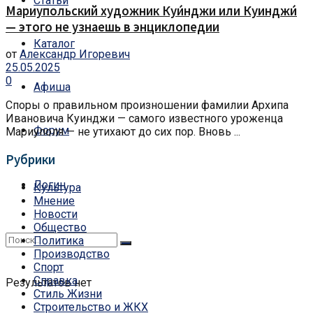
Статьи
Мариупольский художник Куи́нджи или Куинджи́
— этого не узнаешь в энциклопедии
Каталог
от
Александр Игоревич
25.05.2025
0
Афиша
Споры о правильном произношении фамилии Архипа
Ивановича Куинджи — самого известного уроженца
Форум
Мариуполя — не утихают до сих пор. Вновь ...
Рубрики
Логин
Культура
Мнение
Новости
Общество
Политика
Производство
Спорт
Справка
Результатов нет
Стиль Жизни
Строительство и ЖКХ