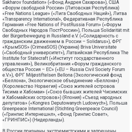
Sakharov foundation» («Фонд Андрея Сахарова»), США
«Форум свободной России» (Литовская Республика)
«Free Nations League» («Лига Свободных Наций»), Литва
«Transparеncy International», Федеративная Республика
Германия «Free Nations of PostRussia Forum» («Форум
Свободных Народов ПостРоссии»), Польша Solidarität mit
der Bürgerbewegung in Russland e.V. («Солидарность с
гражданским движением в России – Solidarus»), ФРГ
«КрымSOS» (CrimeaSOS) (Украина) Briva Universitate
(«Свободный университет»), Латвийская Республика The
Institute for Statecraft («Институт государственного
управления»), Великобритания «Форум гражданского
общества Россия – ЕС» («EU – Russia Civil Society Forum
e.V.»), ФРГ Miljøstiftelsen Bellona (Экологический фонд
«Беллона», Экологическое объединение «Беллона»)
(Королевство Норвегия) «Союз жителей островов
Тисима и Хабомаи» («Союз бывших жителей Чисимских
и Хабомайских островов») (Япония) «Съезд народных
депутатов» («Kongres Deputowanych Ludowych»), Польша
Greenpeace International (Stichting Greenpeace Council)
(«Гринпис Интернешнл», «Фонд Гринпис Совет»,
«ГРИНПИС») (Нидерланды).
В России признаны экстремистскими и запрещены