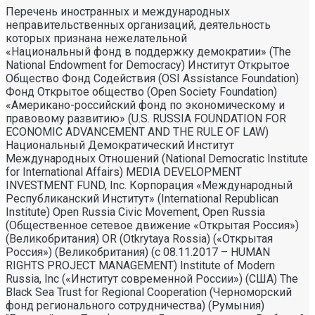
Перечень иностранных и международных
неправительственных организаций, деятельность
которых признана нежелательной
«Национальный фонд в поддержку демократии» (The
National Endowment for Democracy) Институт Открытое
Общество Фонд Содействия (OSI Assistance Foundation)
Фонд Открытое общество (Open Society Foundation)
«Американо-российский фонд по экономическому и
правовому развитию» (U.S. RUSSIA FOUNDATION FOR
ECONOMIC ADVANCEMENT AND THE RULE OF LAW)
Национальный Демократический Институт
Международных Отношений (National Democratic Institute
for International Affairs) MEDIA DEVELOPMENT
INVESTMENT FUND, Inc. Корпорация «Международный
Республиканский Институт» (International Republican
Institute) Open Russia Civic Movement, Open Russia
(Общественное сетевое движение «Открытая Россия»)
(Великобритания) OR (Otkrytaya Rossia) («Открытая
Россия») (Великобритания) (с 08.11.2017 – HUMAN
RIGHTS PROJECT MANAGEMENT) Institute of Modern
Russia, Inc («Институт современной России») (США) The
Black Sea Trust for Regional Cooperation (Черноморский
фонд регионального сотрудничества) (Румыния)