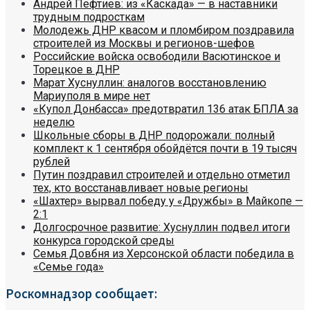
Андрей Пефтиев: из «Каскада» — в наставники
трудным подросткам
Молодежь ДНР квасом и пломбиром поздравила
строителей из Москвы и регионов-шефов
Российские войска освободили Васютинское и
Торецкое в ДНР
Марат Хуснуллин: аналогов восстановлению
Мариуполя в мире нет
«Купол Донбасса» предотвратил 136 атак БПЛА за
неделю
Школьные сборы в ДНР подорожали: полный
комплект к 1 сентября обойдётся почти в 19 тысяч
рублей
Путин поздравил строителей и отдельно отметил
тех, кто восстанавливает новые регионы
«Шахтер» вырвал победу у «Дружбы» в Майкопе —
2:1
Долгосрочное развитие: Хуснуллин подвел итоги
конкурса городской среды
Семья Довбня из Херсонской области победила в
«Семье года»
Роскомнадзор сообщает: