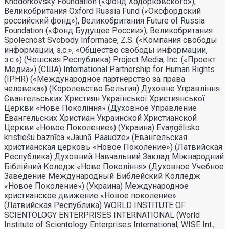
Khodorkovsky Foundation («Фонд Ходорковского»),
Великобритания Oxford Russia Fund («Оксфордский
российский фонд»), Великобритания Future of Russia
Foundation («Фонд Будущее России»), Великобритания
Spolecnost Svobody Informace, Z.S. («Компания свободы
информации, з.с.», «Общество свободы информации,
з.с.») (Чешская Республика) Project Media, Inc. («Проект
Медиа») (США) International Partnership for Human Rights
(IPHR) («Международное партнерство за права
человека») (Королевство Бельгия) Духовне Управлiння
Євангельських Християн Української Християнської
Церкви «Нове Поколiння» (Духовное Управление
Евангельских Христиан Украинской Христианской
Церкви «Новое Поколение») (Украина) Evaņgēlisko
kristiešu baznīca «Jaunā Paaudze» (Евангельская
христианская церковь «Новое Поколение») (Латвийская
Республика) Духовний Навчальний Заклад Міжнародний
Біблійний Коледж «Нове Покоління» (Духовное Учебное
Заведение Международный Библейский Колледж
«Новое Поколение») (Украина) Международное
христианское движение «Новое поколение»
(Латвийская Республика) WORLD INSTITUTE OF
SCIENTOLOGY ENTERPRISES INTERNATIONAL (World
Institute of Scientology Enterprises International, WISE Int.,