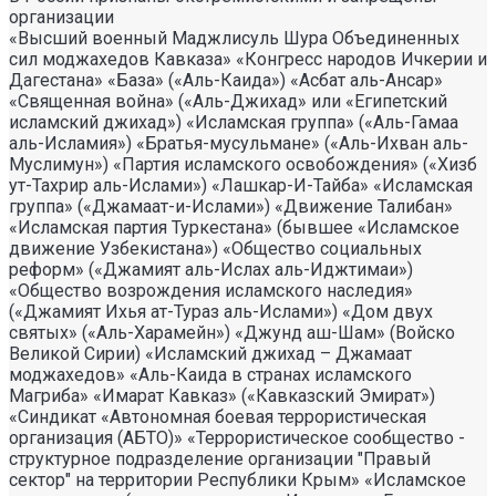
организации
«Высший военный Маджлисуль Шура Объединенных
сил моджахедов Кавказа» «Конгресс народов Ичкерии и
Дагестана» «База» («Аль-Каида») «Асбат аль-Ансар»
«Священная война» («Аль-Джихад» или «Египетский
исламский джихад») «Исламская группа» («Аль-Гамаа
аль-Исламия») «Братья-мусульмане» («Аль-Ихван аль-
Муслимун») «Партия исламского освобождения» («Хизб
ут-Тахрир аль-Ислами») «Лашкар-И-Тайба» «Исламская
группа» («Джамаат-и-Ислами») «Движение Талибан»
«Исламская партия Туркестана» (бывшее «Исламское
движение Узбекистана») «Общество социальных
реформ» («Джамият аль-Ислах аль-Иджтимаи»)
«Общество возрождения исламского наследия»
(«Джамият Ихья ат-Тураз аль-Ислами») «Дом двух
святых» («Аль-Харамейн») «Джунд аш-Шам» (Войско
Великой Сирии) «Исламский джихад – Джамаат
моджахедов» «Аль-Каида в странах исламского
Магриба» «Имарат Кавказ» («Кавказский Эмират»)
«Синдикат «Автономная боевая террористическая
организация (АБТО)» «Террористическое сообщество -
структурное подразделение организации "Правый
сектор" на территории Республики Крым» «Исламское