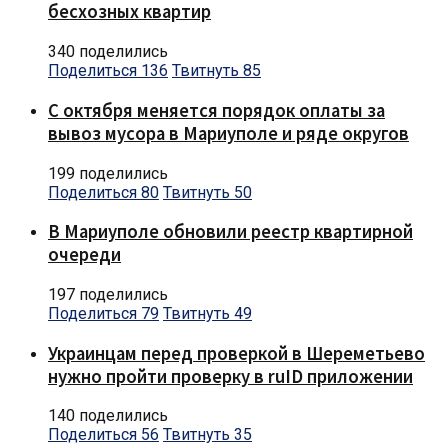
бесхозных квартир
340 поделились
Поделиться
136
Твитнуть
85
С октября меняется порядок оплаты за
вывоз мусора в Мариуполе и ряде округов
199 поделились
Поделиться
80
Твитнуть
50
В Мариуполе обновили реестр квартирной
очереди
197 поделились
Поделиться
79
Твитнуть
49
Украинцам перед проверкой в Шереметьево
нужно пройти проверку в ruID приложении
140 поделились
Поделиться
56
Твитнуть
35