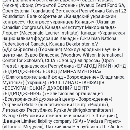
(Чехия) «Фонд Открытой Эстонии» (Avatud Eesti Fond SA,
Open Estonia Foundation) Эстонская Республика Calvert 22
Foundation, Великобритания «Канадский украинский
конгресс», «Конгресс украинцев Канады» (Ukrainian
Canadian Congress), Канада «Институт Макдональда-
Лорье» (Macdonald-Laurier Institute), Канада «Украинская
национальная федерация Канады» (Ukrainian National
Federation of Canada), Канада Dekabristen e.V.
(«Декабристы») (Германия) Международный научный
центр им. Вудро Вильсона (Woodrow Wilson International
Center for Scholars), США «Свободная пресса» (Open
Press), Французская Республика «БЛАГОДIЙНИЙ ФОНД
«ВIДРОДЖЕННЯ» ВОЛОДИМИРА МУНТЯНА»
(«Благотворительный фонд «Возрождение» Владимира
Мунтяна») (Украина) «РЕЛIГIЙНА ОРГАНIЗАЦIЯ
«ВСЕУКРАIНСЬКИЙ ДУХОВНИЙ ЦЕНТР
«ВIДРОДЖЕННЯ» («Религиозная организация
«Всеукраинский духовный центр «Возрождение»)
(Украина) Riddle (аналитический Центр «Риддл»),
Литовская Республика Ryska Antikrigskommitteten i
Sverige («Русский антивоенный комитет в Швеции»),
Швеция Limited liability company (SIA) «Medusa Project»
(«Проект Медуза»), Латвийская Республика «The Andrei