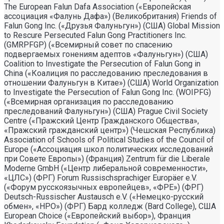
The European Falun Dafa Association («Европейская
ассоциация «Фалунь Дафа») (Великобритания) Friends of
Falun Gong Inc. («Друзья Фалуньгун») (США) Global Mission
to Rescure Persecuted Falun Gong Practitioners Inc.
(GMRPFGP) («Всемирный совет по спасению
подвергаемых гонениям адептов «Фалуньгун») (США)
Coalition to Investigate the Persecution of Falun Gong in
China («Коалиция по расследованию преследования в
отношении Фалуньгун в Китае») (США) World Organization
to Investigate the Persecution of Falun Gong Inc. (WOIPFG)
(«Всемирная организация по расследованию
преследований Фалуньгун») (США) Prague Civil Society
Centre («Пражский Центр Гражданского Общества»,
«Пражский гражданский центр») (Чешская Республика)
Association of Schools of Political Studies of the Council of
Europe («Ассоциация школ политических исследований
при Совете Европы») (Франция) Zentrum für die Liberale
Moderne GmbH («Центр либеральной современности»,
«ЦЛС») (ФРГ) Forum Russischsprachiger Europäer e.V.
(«Форум русскоязычных европейцев», «ФРЕ») (ФРГ)
Deutsch-Russischer Austausch e.V. («Немецко-русский
обмен», «НРО») (ФРГ) Бард колледж (Bard College), США
European Choice («Европейский выбор»), Франция