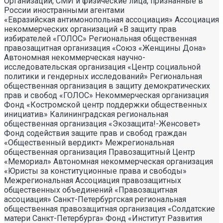
Организации, СМИ и физические лица, признанные в
России иностранными агентами
«Евразийская антимонопольная ассоциация» Ассоциация некоммерческих организаций «В защиту прав избирателей «ГОЛОС» Региональная общественная правозащитная организация «Союз «Женщины Дона» Автономная некоммерческая научно- исследовательская организация «Центр социальной политики и гендерных исследований» Региональная общественная организация в защиту демократических прав и свобод «ГОЛОС» Некоммерческая организация Фонд «Костромской центр поддержки общественных инициатив» Калининградская региональная общественная организация «Экозащита!-Женсовет» Фонд содействия защите прав и свобод граждан «Общественный вердикт» Межрегиональная общественная организация Правозащитный Центр «Мемориал» Автономная некоммерческая организация «Юристы за конституционные права и свободы» Межрегиональная Ассоциация правозащитных общественных объединений «Правозащитная ассоциация» Санкт-Петербургская региональная общественная правозащитная организация «Солдатские матери Санкт-Петербурга» Фонд «Институт Развития Свободы Информации» Автономная некоммерческая организация «Научный центр международных исследований «ПИР» Ассоциация «Партнерство для развития» (Саратовская региональная общественная благотворительная организация) Частное учреждение «Информационное агентство МЕМО. РУ» Некоммерческое партнерство «Институт региональной прессы» Автономная некоммерческая организация «Московская школа гражданского просвещения» Архангельская региональная общественная организация социально- психологической и правовой помощи лесбиянкам, геям, бисексуалам и трансгендерам (ЛГБТ) «Ракурс» Карачаево-Черкесская Республиканская молодежная общественная организация «Союз молодых политологов» Общероссийское общественное движение защиты прав человека «За права человека» Краснодарская краевая общественная организация выпускников вузов Калининградская региональная общественная организация «Правозащитный центр» Региональная общественная организация «Общественная комиссия по сохранению наследия академика Сахарова» Санкт-Петербургская правозащитная общественная организация «Лига избирательниц» Фонд поддержки свободы прессы Санкт-Петербургская общественная правозащитная организация «Гражданский контроль» Автономная некоммерческая организация информационных и правовых услуг «Ресурсный правозащитный центр» Межрегиональная общественная правозащитная организация «Человек и Закон» Автономная некоммерческая организация «Центр социального проектирования «Возрождение» Межрегиональная общественная организация «Информационно- просветительский центр «Мемориал» Межрегиональная общественная организация «Комитет против пыток» «Частное учреждение в Санкт- Петербурге по административной поддержке реализации программ и проектов Совета Министров северных стран» Автономная некоммерческая правозащитная организация «Молодежный центр консультации и тренинга» Еврейское областное региональное отделение Общероссийской общественной организации «Муниципальная Академия» Некоммерческое партнерство «Институт развития прессы-Сибирь» Мурманская региональная общественная организация «Центр социально-психологической помощи и правовой поддержки жертв дискриминации и гомофобии «Максимум» Межрегиональный общественный фонд содействия развитию гражданского общества «ГОЛОС – Поволжье» Межрегиональная благотворительная общественная организация «Сибирский экологический центр» Фонд «Центр гражданского анализа и независимых исследований «ГРАНИ» Городская общественная организация «Самарский центр гендерных исследований» Региональный Фонд «Центр Защиты Прав Средств Массовой Информации» Челябинский региональный благотворительный общественный фонд «За природу» Челябинское региональное экологическое общественное движение «За природу» Общественное региональное движение «Новгородский Женский Парламент» Самарская региональная общественная организация содействия гармонизации межнациональных отношений «АЗЕРБАЙДЖАН» Мурманская региональная молодежная общественная организация «Гуманистическое движение молодежи» Мурманская региональная общественная экологическая организация «Беллона-Мурманск» Частное учреждение дополнительного профессионального образования «Учебный центр экологии и безопасности» Фонд поддержки социальных проектов «Миграция XXI век» Ростовская городская общественная организация «ЭКО-ЛОГИКА» Автономная некоммерческая организация «Центр антикоррупционных исследований и инициатив «Трансперенси Интернешнл-Р» Озерская городская социально- экологическая общественная организация «Планета надежд» Новосибирский областной общественный фонд «Фонд защиты прав потребителей» Региональная общественная благотворительная организация помощи беженцам и мигрантам «Гражданское содействие» Фонд поддержки расследовательской журналистики – Фонд 19/29 Калининградская региональная общественная организация информационно-правовых программ «Женская лига» Автономная некоммерческая организация «Мемориальный центр истории политических репрессий «Пермь-36» Ассоциация «Экспертно-правовое партнерство «Союз» Некоммерческое партнерство «Клуб бухгалтеров и аудиторов некоммерческих организаций» «Частное учреждение в Калининграде по административной поддержке реализации программ и проектов Совета Министров северных стран» Межрегиональная благотворительная общественная организация «Центр развития некоммерческих организаций» Негосударственное образовательное учреждение дополнительного профессионального образования (повышение квалификации) специалистов «АКАДЕМИЯ ПО ПРАВАМ ЧЕЛОВЕКА» Свердловская региональная общественная организация «Сутяжник» Нижегородская региональная общественная организация «Экологический центр «Дронт» ФОНД НЕКОММЕРЧЕСКИХ ПРОГРАММ ДМИТРИЯ ЗИМИНА «ДИНАСТИЯ» НЕКОММЕРЧЕСКАЯ ОРГАНИЗАЦИЯ НАУЧНЫЙ ФОНД ТЕОРЕТИЧЕСКИХ И ПРИКЛАДНЫХ ИССЛЕДОВАНИЙ «ЛИБЕРАЛЬНАЯ МИССИЯ» Территориальное объединение работодателей «Ефремовский районный союз промышленников и предпринимателей» Региональная общественная организация «Центр независимых исследователей Республики Алтай» ФОНД "СИБИРСКИЙ ЦЕНТР ПОДДЕРЖКИ ОБЩЕСТВЕННЫХ ИНИЦИАТИВ" РЕСПУБЛИКАНСКАЯ МОЛОДЕЖНАЯ ОБЩЕСТВЕННАЯ ОРГАНИЗАЦИЯ «НУОРИ КАРЬЯЛА» («МОЛОДАЯ КАРЕЛИЯ) МЕЖРЕГИОНАЛЬНЫЙ ОБЩЕСТВЕННЫЙ ФОНД МИРА НА ЮГЕ И СЕВЕРНОМ КАВКАЗЕ Автономная некоммерческая организация «Центр независимых социологических исследований» Автономная некоммерческая организация «Центр информации «ФРИИНФОРМ» Региональная общественная организация содействия охране репродуктивного здоровья граждан «Народонаселение и Развитие» Алтайская краевая общественная организация «Геблеровское экологическое общество» АССОЦИАЦИЯ «СОДЕЙСТВИЕ В ПРАВОВОЙ ЗАЩИТЕ НАСЕЛЕНИЯ «ПРАВОВАЯ ОСНОВА» Межрегиональная общественная организация «Северная природоохранная коалиция» КОМИ РЕГИОНАЛЬНАЯ ОБЩЕСТВЕННАЯ ОРГАНИЗАЦИЯ «КОМИССИЯ ПО ЗАЩИТЕ ПРАВ ЧЕЛОВЕКА «МЕМОРИАЛ» Алтайский краевой эколого- культурный общественный фонд «Алтай-21век» МЕЖРЕГИОНАЛЬНЫЙ ОБЩЕСТВЕННЫЙ ФОНД СОДЕЙСТВИЯ РАЗВИТИЮ ГРАЖДАНСКОГО ОБЩЕСТВА «ГОЛОС – УРАЛ» ФОНД ПОДДЕРЖКИ СРЕДСТВ МАССОВОЙ ИНФОРМАЦИИ «СРЕДА» Нижегородская областная социально- экологическая общественная организация «Зеленый мир» ФОНД «ГРАЖДАНСКОЕ ДЕЙСТВИЕ» Некоммерческое партнерство «Альянс фондов местных сообществ Пермского края» Кабардино-Балкарский республиканский общественный правозащитный центр Региональное отделение Общероссийского общественного движения «За права человека» ЧЕЧЕНСКАЯ РЕГИОНАЛЬНАЯ ОБЩЕСТВЕННАЯ ОРГАНИЗАЦИЯ «ПРАВОЗАЩИТНЫЙ ЦЕНТР ЧЕЧЕНСКОЙ РЕСПУБЛИКИ» Межрегиональный общественный экологический фонд «ИСАР-СИБИРЬ» ОБЩЕСТВЕННАЯ ОРГАНИЗАЦИЯ «ПЕРМСКИЙ РЕГИОНАЛЬНЫЙ ПРАВОЗАЩИТНЫЙ ЦЕНТР» Региональная общественная организация по улучшению качества жизни общества «Сибирская линия жизни» Фонд в поддержку демократии «ГОЛОС» Региональная общественная организация «Еврейский общинный культурный центр Рязанской области «Хесед-Тшува» Региональная общественная организация «Экологическая вахта Сахалина» Региональная общественная организация «Экологическая вахта Сахалина» Автономная некоммерческая организация «Информационно- исследовательский центр «Ясавэй Манзара» Межрегиональная общественная благотворительная организация «Общество защиты прав потребителей и охраны окружающей среды «ПРИНЦИПЪ» Автономная некоммерческая организация «Дальневосточный центр развития гражданских инициатив и социального партнерства» Союз общественных объединений «Российский исследовательский центр по правам человека» Фонд содействия развитию гражданского общества и правам человека «Женщины Дона» Красноярское региональное экологическое общественное движение «Друзья сибирских лесов» Омская городская общественная организация «Фотоклуб «Со-бытие» Региональное общественное учреждение научно-информационный центр «МЕМОРИАЛ» Иркутская региональная общественная организация «Байкальская Экологическая Волна» Некоммерческая организация «Фонд защиты гласности» Автономная некоммерческая организация «Институт прав человека» Межрегиональная общественная организация «Центр содействия коренным малочисленным народам Севера» Местная общественная благотворительная экологическая организация Зеленый Мир Автономная некоммерческая организация «Правозащитная организация «МАШР» Калининградская региональная общественная организация содействия развитию женского сообщества «Мир женщины» Региональная общественная организация «Информационно- исследовательский центр «Панорама» Забайкальское краевое общественное учреждение «Общественный экологический центр «Даурия» Городская общественная организация «Екатеринбургское общество «МЕМОРИАЛ» Межрегиональная общественная организация «Комитет по предотвращению пыток» Межрегиональная общественная организация «Бюро общественных расследований» Нижегородская региональная общественная организация «Институт прогнозирования и урегулирования политических конфликтов» Городская общественная организация «Рязанское историко- просветительское и правозащитное общество «Мемориал» (Рязанский Мемориал) Санкт-Петербургская общественная организация «Общество содействия социальной защите граждан «Петербургская ЭГИДА» Челябинский региональный орган общественной самодеятельности