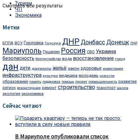
Туризм
Смотреть все результаты
ЧП
Экономика
Метки
ДНР
Донбасс
Донецк
Горловка
БПЛА
ВСУ
ЛНР
Госуслуги
Мариуполь
Россия
Украина
Пушилин
СВО
восстановление
безопасность
вода
город
благоустройство
дан
дети
жильё
закон
здоровье
документы
инвестиции
инфраструктура
медицина
молодежь
культура
новости
образование
развитие
проект
память
поддержка
помощь
промышленность
строительство
регион
ремонт
транспорт
школа
реконструкция
экономика
экология
Сейчас читают
В Мариуполе опубликовали список