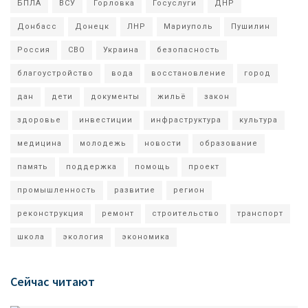
БПЛА
ВСУ
Горловка
Госуслуги
ДНР
Донбасс
Донецк
ЛНР
Мариуполь
Пушилин
Россия
СВО
Украина
безопасность
благоустройство
вода
восстановление
город
дан
дети
документы
жильё
закон
здоровье
инвестиции
инфраструктура
культура
медицина
молодежь
новости
образование
память
поддержка
помощь
проект
промышленность
развитие
регион
реконструкция
ремонт
строительство
транспорт
школа
экология
экономика
Сейчас читают