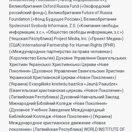
Великобритания Oxford Russia Fund («Оксфордский
российский фонд»), Великобритания Future of Russia
Foundation («Фонд Будущее России»), Великобритания
Spolecnost Svobody Informace, Z.S. («Компания свободы
информации, з.с.», «Общество свободы информации, з.с.»)
(Чешская Республика) Project Media, Inc. («Проект Медиа»)
(США) International Partnership for Human Rights (IPHR)
(«Международное партнерство за права человека»)
(Королевство Бельгия) Духовне Управлiння Євангельських
Християн Української Християнської Церкви «Нове
Поколiння» (Духовное Управление Евангельских Христиан
Украинской Христианской Церкви «Новое Поколение»)
(Украина) Evaņgēlisko kristiešu baznīca «Jaunā Paaudze»
(Евангельская христианская церковь «Новое Поколение»)
(Латвийская Республика) Духовний Навчальний Заклад
Міжнародний Біблійний Коледж «Нове Покоління»
(Духовное Учебное Заведение Международный
Библейский Колледж «Новое Поколение») (Украина)
Международное христианское движение «Новое
поколение» (Латвийская Республика) WORLD INSTITUTE OF