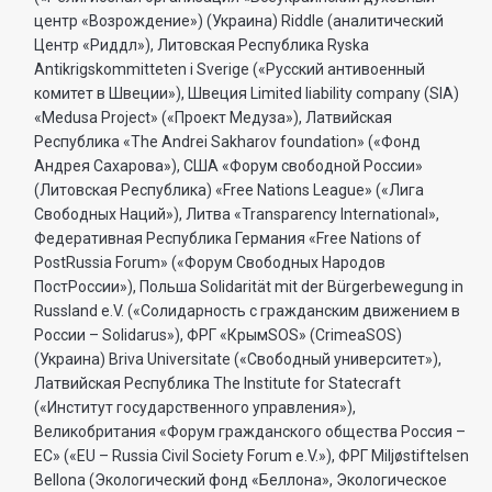
центр «Возрождение») (Украина) Riddle (аналитический
Центр «Риддл»), Литовская Республика Ryska
Antikrigskommitteten i Sverige («Русский антивоенный
комитет в Швеции»), Швеция Limited liability company (SIA)
«Medusa Project» («Проект Медуза»), Латвийская
Республика «The Andrei Sakharov foundation» («Фонд
Андрея Сахарова»), США «Форум свободной России»
(Литовская Республика) «Free Nations League» («Лига
Свободных Наций»), Литва «Transparеncy International»,
Федеративная Республика Германия «Free Nations of
PostRussia Forum» («Форум Свободных Народов
ПостРоссии»), Польша Solidarität mit der Bürgerbewegung in
Russland e.V. («Солидарность с гражданским движением в
России – Solidarus»), ФРГ «КрымSOS» (CrimeaSOS)
(Украина) Briva Universitate («Свободный университет»),
Латвийская Республика The Institute for Statecraft
(«Институт государственного управления»),
Великобритания «Форум гражданского общества Россия –
ЕС» («EU – Russia Civil Society Forum e.V.»), ФРГ Miljøstiftelsen
Bellona (Экологический фонд «Беллона», Экологическое