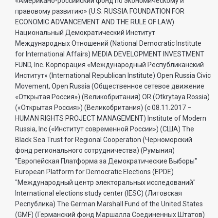
«Американо-российский фонд по экономическому и
правовому развитию» (U.S. RUSSIA FOUNDATION FOR
ECONOMIC ADVANCEMENT AND THE RULE OF LAW)
Национальный Демократический Институт
Международных Отношений (National Democratic Institute
for International Affairs) MEDIA DEVELOPMENT INVESTMENT
FUND, Inc. Корпорация «Международный Республиканский
Институт» (International Republican Institute) Open Russia Civic
Movement, Open Russia (Общественное сетевое движение
«Открытая Россия») (Великобритания) OR (Otkrytaya Rossia)
(«Открытая Россия») (Великобритания) (с 08.11.2017 –
HUMAN RIGHTS PROJECT MANAGEMENT) Institute of Modern
Russia, Inc («Институт современной России») (США) The
Black Sea Trust for Regional Cooperation (Черноморский
фонд регионального сотрудничества) (Румыния)
"Европейская Платформа за Демократические Выборы"
European Platform for Democratic Elections (EPDE)
"Международный центр электоральных исследований"
International elections study center (IESC) (Литовская
Республика) The German Marshall Fund of the United States
(GMF) (Германский фонд Маршалла Соединенных Штатов)