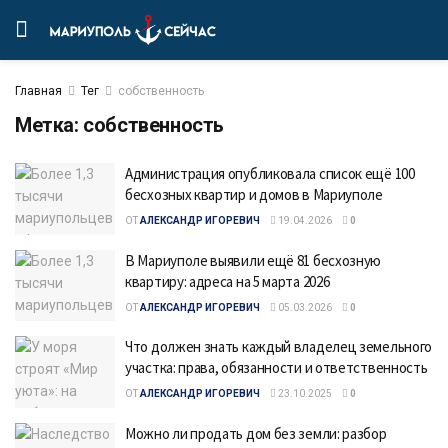
Главная
Тег
собственность
Метка:
собственность
Администрация опубликовала список ещё 100
бесхозных квартир и домов в Мариуполе
ОТ
АЛЕКСАНДР ИГОРЕВИЧ
19.04.2026
0
В Мариуполе выявили ещё 81 бесхозную
квартиру: адреса на 5 марта 2026
ОТ
АЛЕКСАНДР ИГОРЕВИЧ
05.03.2026
0
Что должен знать каждый владелец земельного
участка: права, обязанности и ответственность
ОТ
АЛЕКСАНДР ИГОРЕВИЧ
23.10.2025
0
Можно ли продать дом без земли: разбор