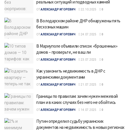
реальных ситуаций и подводных камней
ОТ
АЛЕКСАНДР ИГОРЕВИЧ
22.10.2025
0
В Володарском районе ДНР обнаружены пять
бесхозных машин
ОТ
АЛЕКСАНДР ИГОРЕВИЧ
24.07.2025
0
В Мариуполе объявили список «брошенных»
домов – проверьте, не ваш ли
ОТ
АЛЕКСАНДР ИГОРЕВИЧ
23.07.2025
0
Как узаконить недвижимость в ДНР с
украинскими документами
ОТ
АЛЕКСАНДР ИГОРЕВИЧ
21.07.2025
0
Границы по правилам: зачем нужен межевой
план и в каких случаях без него не обойтись
ОТ
АЛЕКСАНДР ИГОРЕВИЧ
14.07.2025
0
Путин определил судьбу украинских
документов на недвижимость в новых регионах