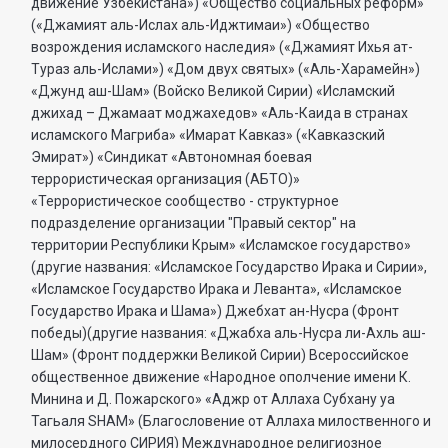
движение Узбекистана») «Общество социальных реформ»
(«Джамият аль-Ислах аль-Иджтимаи») «Общество
возрождения исламского наследия» («Джамият Ихья ат-
Тураз аль-Ислами») «Дом двух святых» («Аль-Харамейн»)
«Джунд аш-Шам» (Войско Великой Сирии) «Исламский
джихад – Джамаат моджахедов» «Аль-Каида в странах
исламского Магриба» «Имарат Кавказ» («Кавказский
Эмират») «Синдикат «Автономная боевая
террористическая организация (АБТО)»
«Террористическое сообщество - структурное
подразделение организации "Правый сектор" на
территории Республики Крым» «Исламское государство»
(другие названия: «Исламское Государство Ирака и Сирии»,
«Исламское Государство Ирака и Леванта», «Исламское
Государство Ирака и Шама») Джебхат ан-Нусра (Фронт
победы)(другие названия: «Джабха аль-Нусра ли-Ахль аш-
Шам» (Фронт поддержки Великой Сирии) Всероссийское
общественное движение «Народное ополчение имени К.
Минина и Д. Пожарского» «Аджр от Аллаха Субхану уа
Тагьаля SHAM» (Благословение от Аллаха милоственного и
милосердного СИРИЯ) Международное религиозное