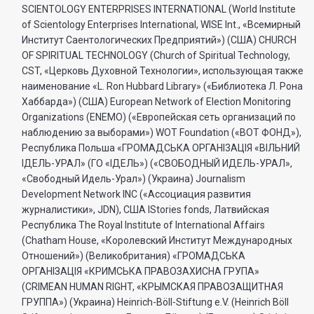
SCIENTOLOGY ENTERPRISES INTERNATIONAL (World Institute
of Scientology Enterprises International, WISE Int., «Всемирный
Институт Саентологических Предприятий») (США) CHURCH
OF SPIRITUAL TECHNOLOGY (Church of Spiritual Technology,
CST, «Церковь Духовной Технологии», использующая также
наименование «L. Ron Hubbard Library» («Библиотека Л. Рона
Хаббарда») (США) European Network of Election Monitoring
Organizations (ENEMO) («Европейская сеть организаций по
наблюдению за выборами») WOT Foundation («ВОТ ФОНД»),
Республика Польша «ГРОМАДСЬКА ОРГАНI3АЦIЯ «ВIЛЬНИЙ
IДЕЛЬ-УРАЛ» (ГО «IДЕЛЬ») («СВОБОДНЫЙ ИДЕЛЬ-УРАЛ»,
«Свободный Идель-Урал») (Украина) Journalism
Development Network INC («Ассоциация развития
журналистики», JDN), США IStories fonds, Латвийская
Республика The Royal Institute of International Affairs
(Chatham House, «Королевский Институт Международных
Отношений») (Великобритания) «ГРОМАДСЬКА
ОРГАНIЗАЦIЯ «КРИМСЬКА ПРАВОЗАХИСНА ГРУПА»
(CRIMEAN HUMAN RIGHT, «КРЫМСКАЯ ПРАВОЗАЩИТНАЯ
ГРУППА») (Украина) Heinrich-Böll-Stiftung e.V. (Heinrich Böll