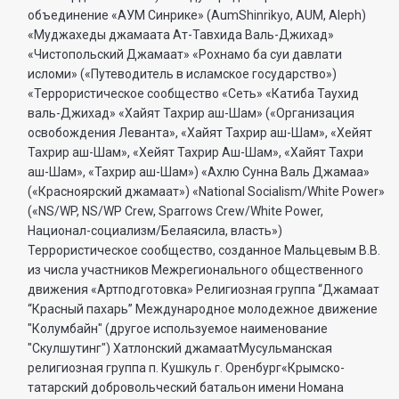
объединение «АУМ Синрике» (AumShinrikyo, AUM, Aleph)
«Муджахеды джамаата Ат-Тавхида Валь-Джихад»
«Чистопольский Джамаат» «Рохнамо ба суи давлати
исломи» («Путеводитель в исламское государство»)
«Террористическое сообщество «Сеть» «Катиба Таухид
валь-Джихад» «Хайят Тахрир аш-Шам» («Организация
освобождения Леванта», «Хайят Тахрир аш-Шам», «Хейят
Тахрир аш-Шам», «Хейят Тахрир Аш-Шам», «Хайят Тахри
аш-Шам», «Тахрир аш-Шам») «Ахлю Сунна Валь Джамаа»
(«Красноярский джамаат») «National Socialism/White Power»
(«NS/WP, NS/WP Crew, Sparrows Crew/White Power,
Национал-социализм/Белаясила, власть»)
Террористическое сообщество, созданное Мальцевым В.В.
из числа участников Межрегионального общественного
движения «Артподготовка» Религиозная группа “Джамаат
“Красный пахарь” Международное молодежное движение
"Колумбайн" (другое используемое наименование
"Скулшутинг") Хатлонский джамаатМусульманская
религиозная группа п. Кушкуль г. Оренбург«Крымско-
татарский добровольческий батальон имени Номана