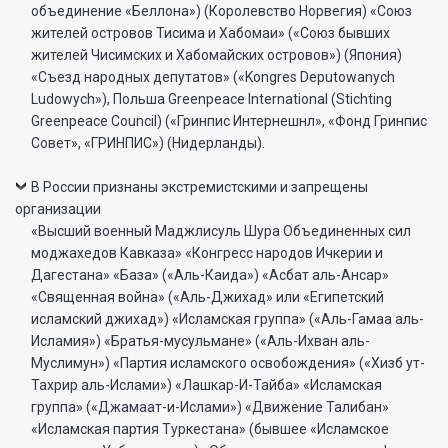
объединение «Беллона») (Королевство Норвегия) «Союз
жителей островов Тисима и Хабомаи» («Союз бывших
жителей Чисимских и Хабомайских островов») (Япония)
«Съезд народных депутатов» («Kongres Deputowanych
Ludowych»), Польша Greenpeace International (Stichting
Greenpeace Council) («Гринпис Интернешнл», «Фонд Гринпис
Совет», «ГРИНПИС») (Нидерланды).
В России признаны экстремистскими и запрещены
организации
«Высший военный Маджлисуль Шура Объединенных сил
моджахедов Кавказа» «Конгресс народов Ичкерии и
Дагестана» «База» («Аль-Каида») «Асбат аль-Ансар»
«Священная война» («Аль-Джихад» или «Египетский
исламский джихад») «Исламская группа» («Аль-Гамаа аль-
Исламия») «Братья-мусульмане» («Аль-Ихван аль-
Муслимун») «Партия исламского освобождения» («Хизб ут-
Тахрир аль-Ислами») «Лашкар-И-Тайба» «Исламская
группа» («Джамаат-и-Ислами») «Движение Талибан»
«Исламская партия Туркестана» (бывшее «Исламское