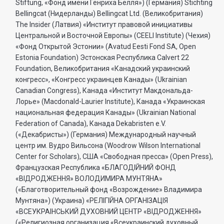
Stiftung, «Фонд имени Генриха Бёлля») (Германия) Stichting
Bellingcat (Нидерланды) Bellingcat Ltd. (Великобритания)
The Insider (Латвия) «Институт правовой инициативы
Центральной и Восточной Европы» (CEELI Institute) (Чехия)
«Фонд Открытой Эстонии» (Avatud Eesti Fond SA, Open
Estonia Foundation) Эстонская Республика Calvert 22
Foundation, Великобритания «Канадский украинский
конгресс», «Конгресс украинцев Канады» (Ukrainian
Canadian Congress), Канада «Институт Макдональда-
Лорье» (Macdonald-Laurier Institute), Канада «Украинская
национальная федерация Канады» (Ukrainian National
Federation of Canada), Канада Dekabristen e.V.
(«Декабристы») (Германия) Международный научный
центр им. Вудро Вильсона (Woodrow Wilson International
Center for Scholars), США «Свободная пресса» (Open Press),
Французская Республика «БЛАГОДIЙНИЙ ФОНД
«ВIДРОДЖЕННЯ» ВОЛОДИМИРА МУНТЯНА»
(«Благотворительный фонд «Возрождение» Владимира
Мунтяна») (Украина) «РЕЛIГIЙНА ОРГАНIЗАЦIЯ
«ВСЕУКРАIНСЬКИЙ ДУХОВНИЙ ЦЕНТР «ВIДРОДЖЕННЯ»
(«Религиозная организация «Всеукраинский духовный