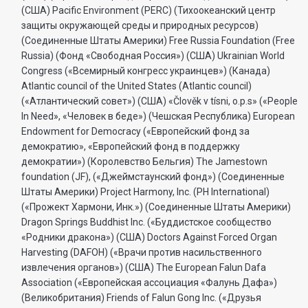
(США) Pacific Environment (PERC) (Тихоокеанский центр
защиты окружающей среды и природных ресурсов)
(Соединенные Штаты Америки) Free Russia Foundation (Free
Russia) (Фонд «Свободная Россия») (США) Ukrainian World
Congress («Всемирный конгресс украинцев») (Канада)
Atlantic council of the United States (Atlantic council)
(«Атлантический совет») (США) «Člověk v tísni, o.p.s» («People
In Need», «Человек в беде») (Чешская Республика) European
Endowment for Democracy («Европейский фонд за
демократию», «Европейский фонд в поддержку
демократии») (Королевство Бельгия) The Jamestown
foundation (JF), («Джеймстаунский фонд») (Соединенные
Штаты Америки) Project Harmony, Inc. (PH International)
(«Прожект Хармони, Инк.») (Соединенные Штаты Америки)
Dragon Springs Buddhist Inc. («Буддистское сообщество
«Родники дракона») (США) Doctors Against Forced Organ
Harvesting (DAFOH) («Врачи против насильственного
извлечения органов») (США) The European Falun Dafa
Association («Европейская ассоциация «Фалунь Дафа»)
(Великобритания) Friends of Falun Gong Inc. («Друзья