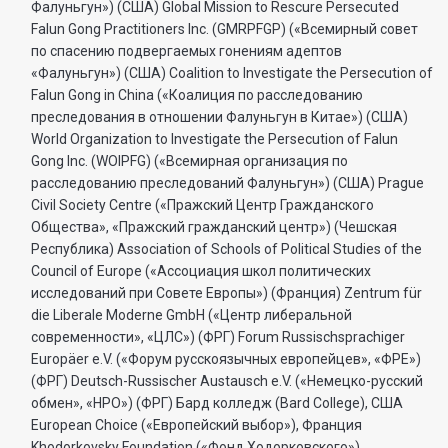
Фалуньгун») (США) Global Mission to Rescure Persecuted
Falun Gong Practitioners Inc. (GMRPFGP) («Всемирный совет
по спасению подвергаемых гонениям адептов
«Фалуньгун») (США) Coalition to Investigate the Persecution of
Falun Gong in China («Коалиция по расследованию
преследования в отношении Фалуньгун в Китае») (США)
World Organization to Investigate the Persecution of Falun
Gong Inc. (WOIPFG) («Всемирная организация по
расследованию преследований Фалуньгун») (США) Prague
Civil Society Centre («Пражский Центр Гражданского
Общества», «Пражский гражданский центр») (Чешская
Республика) Association of Schools of Political Studies of the
Council of Europe («Ассоциация школ политических
исследований при Совете Европы») (Франция) Zentrum für
die Liberale Moderne GmbH («Центр либеральной
современности», «ЦЛС») (ФРГ) Forum Russischsprachiger
Europäer e.V. («Форум русскоязычных европейцев», «ФРЕ»)
(ФРГ) Deutsch-Russischer Austausch e.V. («Немецко-русский
обмен», «НРО») (ФРГ) Бард колледж (Bard College), США
European Choice («Европейский выбор»), Франция
Khodorkovsky Foundation («Фонд Ходорковского»),