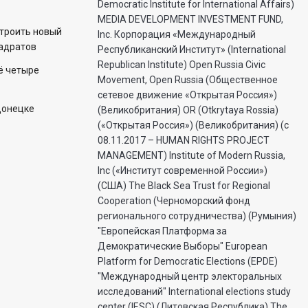
Democratic Institute for International Affairs)
MEDIA DEVELOPMENT INVESTMENT FUND,
строить новый
Inc. Корпорация «Международный
вадратов
Республиканский Институт» (International
Republican Institute) Open Russia Civic
ё четыре
Movement, Open Russia (Общественное
сетевое движение «Открытая Россия»)
Донецке
(Великобритания) OR (Otkrytaya Rossia)
(«Открытая Россия») (Великобритания) (с
08.11.2017 – HUMAN RIGHTS PROJECT
MANAGEMENT) Institute of Modern Russia,
Inc («Институт современной России»)
(США) The Black Sea Trust for Regional
Cooperation (Черноморский фонд
регионального сотрудничества) (Румыния)
"Европейская Платформа за
Демократические Выборы" European
Platform for Democratic Elections (EPDE)
"Международный центр электоральных
исследований" International elections study
center (IESC) (Литовская Республика) The