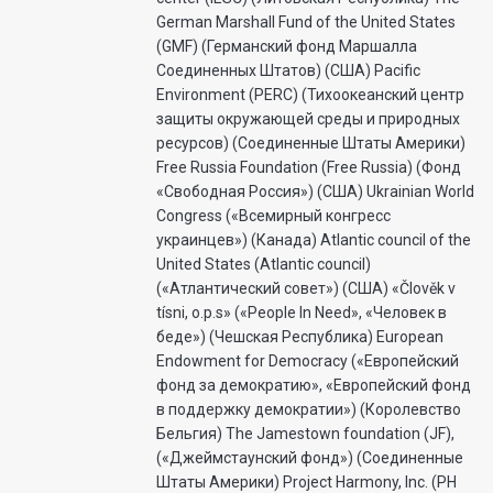
German Marshall Fund of the United States
(GMF) (Германский фонд Маршалла
Соединенных Штатов) (США) Pacific
Environment (PERC) (Тихоокеанский центр
защиты окружающей среды и природных
ресурсов) (Соединенные Штаты Америки)
Free Russia Foundation (Free Russia) (Фонд
«Свободная Россия») (США) Ukrainian World
Congress («Всемирный конгресс
украинцев») (Канада) Atlantic council of the
United States (Atlantic council)
(«Атлантический совет») (США) «Člověk v
tísni, o.p.s» («People In Need», «Человек в
беде») (Чешская Республика) European
Endowment for Democracy («Европейский
фонд за демократию», «Европейский фонд
в поддержку демократии») (Королевство
Бельгия) The Jamestown foundation (JF),
(«Джеймстаунский фонд») (Соединенные
Штаты Америки) Project Harmony, Inc. (PH