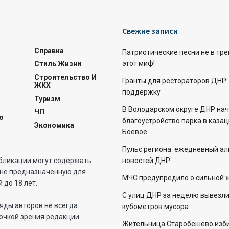
Свежие записи
Справка
Патриотические песни не в тр
этот миф!
Стиль Жизни
Строительство И
Гранты для рестораторов ДНР:
ЖКХ
поддержку
Туризм
В Володарском округе ДНР на
ЧП
о
благоустройство парка в каза
Экономика
Боевое
Пульс региона: ежедневный а
бликации могут содержать
новостей ДНР
не предназначенную для
МЧС предупредило о сильной 
 до 18 лет.
С улиц ДНР за неделю вывезли
яды авторов не всегда
кубометров мусора
очкой зрения редакции.
Жительница Старобешево изби