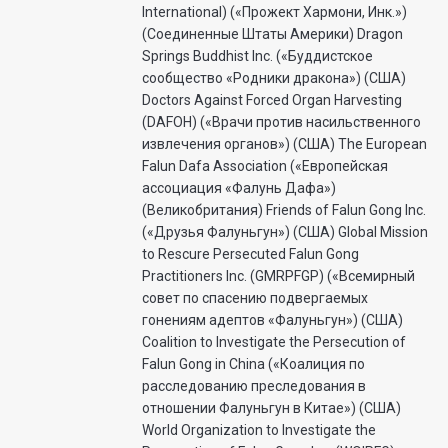
International) («Прожект Хармони, Инк.»)
(Соединенные Штаты Америки) Dragon
Springs Buddhist Inc. («Буддистское
сообщество «Родники дракона») (США)
Doctors Against Forced Organ Harvesting
(DAFOH) («Врачи против насильственного
извлечения органов») (США) The European
Falun Dafa Association («Европейская
ассоциация «Фалунь Дафа»)
(Великобритания) Friends of Falun Gong Inc.
(«Друзья Фалуньгун») (США) Global Mission
to Rescure Persecuted Falun Gong
Practitioners Inc. (GMRPFGP) («Всемирный
совет по спасению подвергаемых
гонениям адептов «Фалуньгун») (США)
Coalition to Investigate the Persecution of
Falun Gong in China («Коалиция по
расследованию преследования в
отношении Фалуньгун в Китае») (США)
World Organization to Investigate the