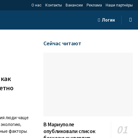
О нас
Контакты
Вакансии
Реклама
Наши партнёры
Логин
Сейчас читают
 как
етно
вия люди чаще
В Мариуполе
 экологию,
опубликовали список
нные факторы.
бесхозных квартир