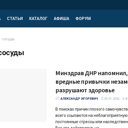
А
СТАТЬИ
КАТАЛОГ
АФИША
ФОРУМ
сосуды
сосуды
Минздрав ДНР напомнил,
вредные привычки незам
разрушают здоровье
ОТ
АЛЕКСАНДР ИГОРЕВИЧ
26.01.2026
0
В поисках причин плохого самочувст
всего ссылаются на неблагоприятную
постоянные стрессы или наследстве