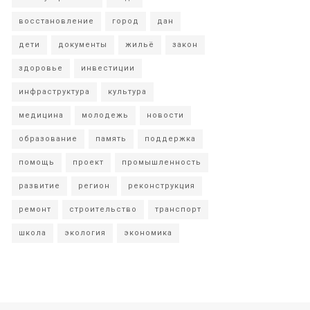
восстановление
город
дан
дети
документы
жильё
закон
здоровье
инвестиции
инфраструктура
культура
медицина
молодежь
новости
образование
память
поддержка
помощь
проект
промышленность
развитие
регион
реконструкция
ремонт
строительство
транспорт
школа
экология
экономика