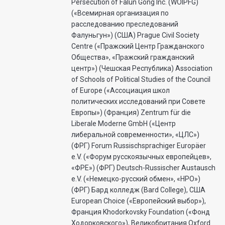
Persecution of Falun Gong Inc. (WOIPFG)
(«Всемирная организация по
расследованию преследований
Фалуньгун») (США) Prague Civil Society
Centre («Пражский Центр Гражданского
Общества», «Пражский гражданский
центр») (Чешская Республика) Association
of Schools of Political Studies of the Council
of Europe («Ассоциация школ
политических исследований при Совете
Европы») (Франция) Zentrum für die
Liberale Moderne GmbH («Центр
либеральной современности», «ЦЛС»)
(ФРГ) Forum Russischsprachiger Europäer
e.V. («Форум русскоязычных европейцев»,
«ФРЕ») (ФРГ) Deutsch-Russischer Austausch
e.V. («Немецко-русский обмен», «НРО»)
(ФРГ) Бард колледж (Bard College), США
European Choice («Европейский выбор»),
Франция Khodorkovsky Foundation («Фонд
Ходорковского»), Великобритания Oxford