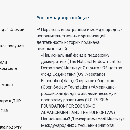
Роскомнадзор сообщает:
енде? Сломай
Перечень иностранных и международных
неправительственных организаций,
деятельность которых признана
 как получить
нежелательной
«Национальный фонд в поддержку
демократии» (The National Endowment for
чали
Democracy) Институт Открытое Общество
цком селе
Фонд Содействия (OSI Assistance
Foundation) Фонд Открытое общество
льманах
(Open Society Foundation) «Американо-
российский фонд по экономическому и
правовому развитию» (U.S. RUSSIA
жаре в ДНР
FOUNDATION FOR ECONOMIC
 246
ADVANCEMENT AND THE RULE OF LAW)
Национальный Демократический Институт
Международных Отношений (National
ла подругу