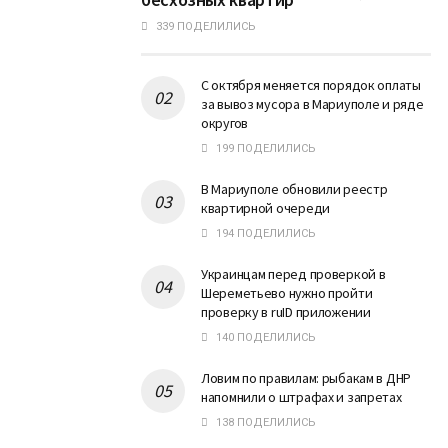
339 ПОДЕЛИЛИСЬ
С октября меняется порядок оплаты
за вывоз мусора в Мариуполе и ряде
округов
199 ПОДЕЛИЛИСЬ
В Мариуполе обновили реестр
квартирной очереди
194 ПОДЕЛИЛИСЬ
Украинцам перед проверкой в
Шереметьево нужно пройти
проверку в ruID приложении
140 ПОДЕЛИЛИСЬ
Ловим по правилам: рыбакам в ДНР
напомнили о штрафах и запретах
138 ПОДЕЛИЛИСЬ