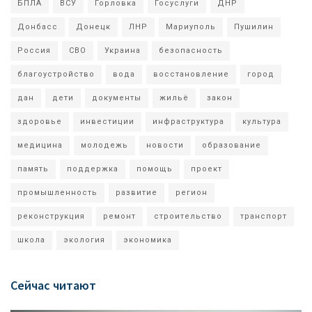
БПЛА
ВСУ
Горловка
Госуслуги
ДНР
Донбасс
Донецк
ЛНР
Мариуполь
Пушилин
Россия
СВО
Украина
безопасность
благоустройство
вода
восстановление
город
дан
дети
документы
жильё
закон
здоровье
инвестиции
инфраструктура
культура
медицина
молодежь
новости
образование
память
поддержка
помощь
проект
промышленность
развитие
регион
реконструкция
ремонт
строительство
транспорт
школа
экология
экономика
Сейчас читают