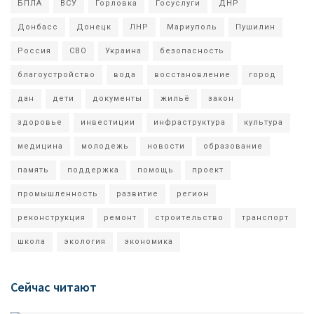
БПЛА
ВСУ
Горловка
Госуслуги
ДНР
Донбасс
Донецк
ЛНР
Мариуполь
Пушилин
Россия
СВО
Украина
безопасность
благоустройство
вода
восстановление
город
дан
дети
документы
жильё
закон
здоровье
инвестиции
инфраструктура
культура
медицина
молодежь
новости
образование
память
поддержка
помощь
проект
промышленность
развитие
регион
реконструкция
ремонт
строительство
транспорт
школа
экология
экономика
Сейчас читают