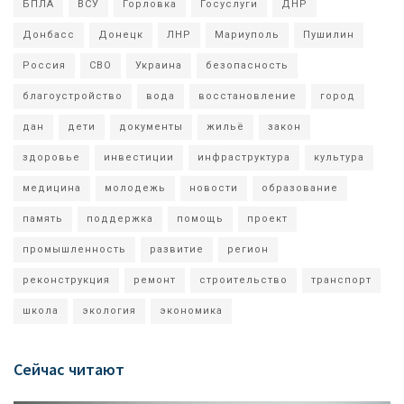
БПЛА
ВСУ
Горловка
Госуслуги
ДНР
Донбасс
Донецк
ЛНР
Мариуполь
Пушилин
Россия
СВО
Украина
безопасность
благоустройство
вода
восстановление
город
дан
дети
документы
жильё
закон
здоровье
инвестиции
инфраструктура
культура
медицина
молодежь
новости
образование
память
поддержка
помощь
проект
промышленность
развитие
регион
реконструкция
ремонт
строительство
транспорт
школа
экология
экономика
Сейчас читают