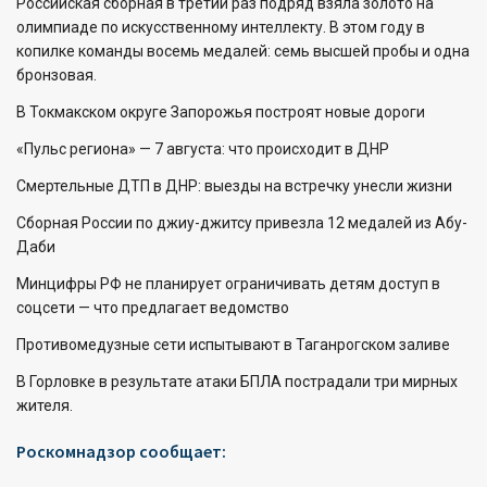
Российская сборная в третий раз подряд взяла золото на
олимпиаде по искусственному интеллекту. В этом году в
копилке команды восемь медалей: семь высшей пробы и одна
бронзовая.
В Токмакском округе Запорожья построят новые дороги
«Пульс региона» — 7 августа: что происходит в ДНР
Смертельные ДТП в ДНР: выезды на встречку унесли жизни
Сборная России по джиу-джитсу привезла 12 медалей из Абу-
Даби
Минцифры РФ не планирует ограничивать детям доступ в
соцсети — что предлагает ведомство
Противомедузные сети испытывают в Таганрогском заливе
В Горловке в результате атаки БПЛА пострадали три мирных
жителя.
Роскомнадзор сообщает: