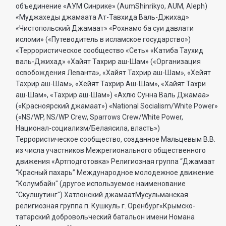
объединение «АУМ Синрике» (AumShinrikyo, AUM, Aleph)
«Муджахеды джамаата Ат-Тавхида Валь-Джихад»
«Чистопольский Джамаат» «Рохнамо ба суи давлати
исломи» («Путеводитель в исламское государство»)
«Террористическое сообщество «Сеть» «Катиба Таухид
валь-Джихад» «Хайят Тахрир аш-Шам» («Организация
освобождения Леванта», «Хайят Тахрир аш-Шам», «Хейят
Тахрир аш-Шам», «Хейят Тахрир Аш-Шам», «Хайят Тахри
аш-Шам», «Тахрир аш-Шам») «Ахлю Сунна Валь Джамаа»
(«Красноярский джамаат») «National Socialism/White Power»
(«NS/WP, NS/WP Crew, Sparrows Crew/White Power,
Национал-социализм/Белаясила, власть»)
Террористическое сообщество, созданное Мальцевым В.В.
из числа участников Межрегионального общественного
движения «Артподготовка» Религиозная группа “Джамаат
“Красный пахарь” Международное молодежное движение
"Колумбайн" (другое используемое наименование
"Скулшутинг") Хатлонский джамаатМусульманская
религиозная группа п. Кушкуль г. Оренбург«Крымско-
татарский добровольческий батальон имени Номана