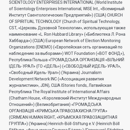
SCIENTOLOGY ENTERPRISES INTERNATIONAL (World Institute
of Scientology Enterprises International, WISE Int., «Всемирный
Институт Саентологических Предприятий») (США) CHURCH
OF SPIRITUAL TECHNOLOGY (Church of Spiritual Technology,
CST, «Церковь Духовной Технологии», использующая также
наименование «L. Ron Hubbard Library» («Библиотека Л. Рона
Хаббарда») (США) European Network of Election Monitoring
Organizations (ENEMO) («Европейская сеть организаций по
наблюдению за выборами») WOT Foundation («ВОТ ФОНД»),
Республика Польша «ГРОМАДСЬКА ОРГАНI3АЦIЯ «ВIЛЬНИЙ
IДЕЛЬ-УРАЛ» (ГО «IДЕЛЬ») («СВОБОДНЫЙ ИДЕЛЬ-УРАЛ»,
«Свободный Идель-Урал») (Украина) Journalism
Development Network INC («Ассоциация развития
журналистики», JDN), США IStories fonds, Латвийская
Республика The Royal Institute of International Affairs
(Chatham House, «Королевский Институт Международных
Отношений») (Великобритания) «ГРОМАДСЬКА
ОРГАНIЗАЦIЯ «КРИМСЬКА ПРАВОЗАХИСНА ГРУПА»
(CRIMEAN HUMAN RIGHT, «КРЫМСКАЯ ПРАВОЗАЩИТНАЯ
ГРУППА») (Украина) Heinrich-Böll-Stiftung e.V. (Heinrich Böll
Stiftung, «Фонд имени Генриха Бёлля») (Германия) Stichting