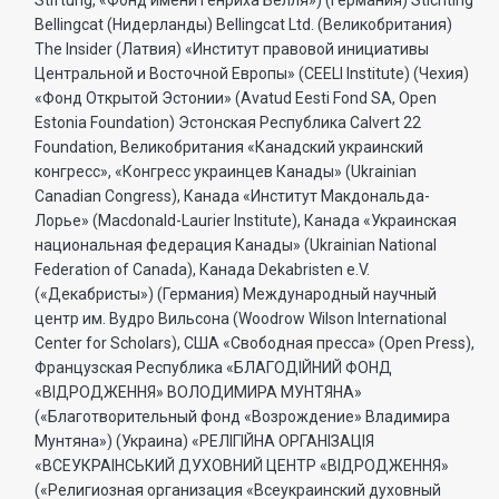
Bellingcat (Нидерланды) Bellingcat Ltd. (Великобритания)
The Insider (Латвия) «Институт правовой инициативы
Центральной и Восточной Европы» (CEELI Institute) (Чехия)
«Фонд Открытой Эстонии» (Avatud Eesti Fond SA, Open
Estonia Foundation) Эстонская Республика Calvert 22
Foundation, Великобритания «Канадский украинский
конгресс», «Конгресс украинцев Канады» (Ukrainian
Canadian Congress), Канада «Институт Макдональда-
Лорье» (Macdonald-Laurier Institute), Канада «Украинская
национальная федерация Канады» (Ukrainian National
Federation of Canada), Канада Dekabristen e.V.
(«Декабристы») (Германия) Международный научный
центр им. Вудро Вильсона (Woodrow Wilson International
Center for Scholars), США «Свободная пресса» (Open Press),
Французская Республика «БЛАГОДIЙНИЙ ФОНД
«ВIДРОДЖЕННЯ» ВОЛОДИМИРА МУНТЯНА»
(«Благотворительный фонд «Возрождение» Владимира
Мунтяна») (Украина) «РЕЛIГIЙНА ОРГАНIЗАЦIЯ
«ВСЕУКРАIНСЬКИЙ ДУХОВНИЙ ЦЕНТР «ВIДРОДЖЕННЯ»
(«Религиозная организация «Всеукраинский духовный