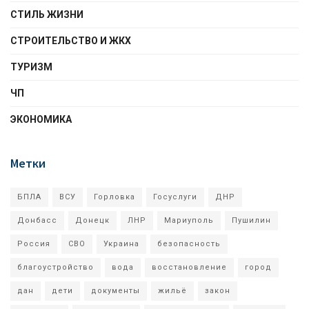
СТИЛЬ ЖИЗНИ
СТРОИТЕЛЬСТВО И ЖКХ
ТУРИЗМ
ЧП
ЭКОНОМИКА
Метки
БПЛА
ВСУ
Горловка
Госуслуги
ДНР
Донбасс
Донецк
ЛНР
Мариуполь
Пушилин
Россия
СВО
Украина
безопасность
благоустройство
вода
восстановление
город
дан
дети
документы
жильё
закон