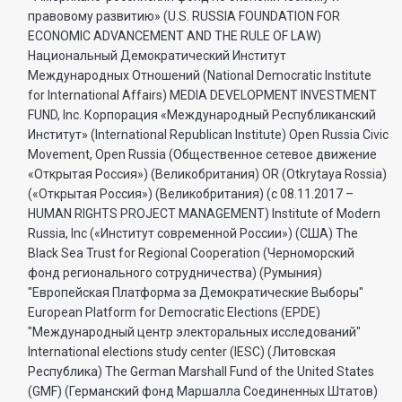
правовому развитию» (U.S. RUSSIA FOUNDATION FOR
ECONOMIC ADVANCEMENT AND THE RULE OF LAW)
Национальный Демократический Институт
Международных Отношений (National Democratic Institute
for International Affairs) MEDIA DEVELOPMENT INVESTMENT
FUND, Inc. Корпорация «Международный Республиканский
Институт» (International Republican Institute) Open Russia Civic
Movement, Open Russia (Общественное сетевое движение
«Открытая Россия») (Великобритания) OR (Otkrytaya Rossia)
(«Открытая Россия») (Великобритания) (с 08.11.2017 –
HUMAN RIGHTS PROJECT MANAGEMENT) Institute of Modern
Russia, Inc («Институт современной России») (США) The
Black Sea Trust for Regional Cooperation (Черноморский
фонд регионального сотрудничества) (Румыния)
"Европейская Платформа за Демократические Выборы"
European Platform for Democratic Elections (EPDE)
"Международный центр электоральных исследований"
International elections study center (IESC) (Литовская
Республика) The German Marshall Fund of the United States
(GMF) (Германский фонд Маршалла Соединенных Штатов)