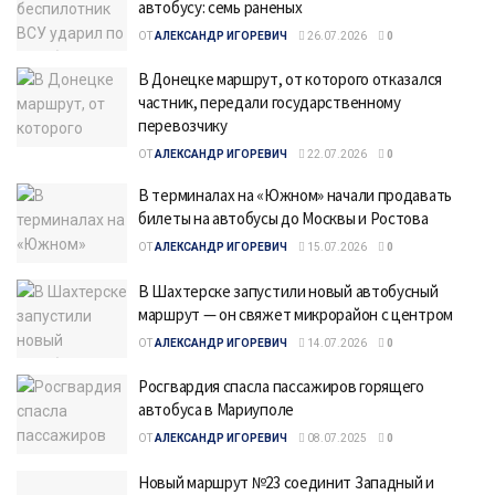
автобусу: семь раненых
ОТ
АЛЕКСАНДР ИГОРЕВИЧ
26.07.2026
0
В Донецке маршрут, от которого отказался
частник, передали государственному
перевозчику
ОТ
АЛЕКСАНДР ИГОРЕВИЧ
22.07.2026
0
В терминалах на «Южном» начали продавать
билеты на автобусы до Москвы и Ростова
ОТ
АЛЕКСАНДР ИГОРЕВИЧ
15.07.2026
0
В Шахтерске запустили новый автобусный
маршрут — он свяжет микрорайон с центром
ОТ
АЛЕКСАНДР ИГОРЕВИЧ
14.07.2026
0
Росгвардия спасла пассажиров горящего
автобуса в Мариуполе
ОТ
АЛЕКСАНДР ИГОРЕВИЧ
08.07.2025
0
Новый маршрут №23 соединит Западный и