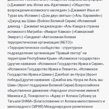
(«Джамият аль-Ислах аль-Иджтимаи») «Общество
возрождения исламского наследия» («Джамият Ихья ат-
Тураз аль-Ислами») «Дом двух святых» («Аль-Харамейн»)
«Джунд аш-Шам» (Войско Великой Сирии) «Исламский
джихад – Джамаат моджахедов» «Аль-Каида в странах
исламского Магриба» «Имарат Кавказ» («Кавказский
Эмират») «Синдикат «Автономная боевая
террористическая организация (АБТО)»
«Террористическое сообщество - структурное
подразделение организации "Правый сектор" на
территории Республики Крым» «Исламское государство»
(другие названия: «Исламское Государство Ирака и Сирии»,
«Исламское Государство Ирака и Леванта», «Исламское
Государство Ирака и Шама») Джебхат ан-Нусра (Фронт
победы)(другие названия: «Джабха аль-Нусра ли-Ахль аш-
Шам» (Фронт поддержки Великой Сирии) Всероссийское
общественное движение «Народное ополчение имени К.
Минина и Д. Пожарского» «Аджр от Аллаха Субхану уа
Тагьаля SHAM» (Благословение от Аллаха милоственного и
милосердного СИРИЯ) Международное религиозное