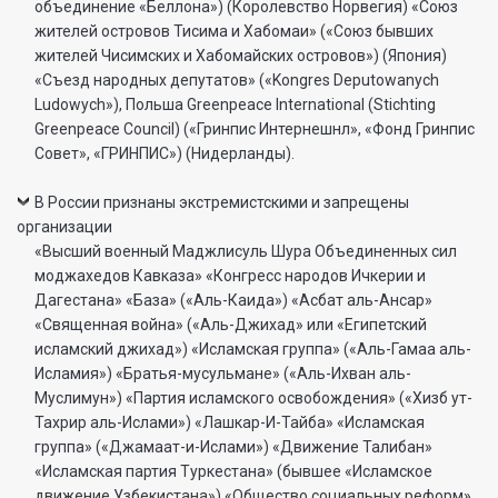
объединение «Беллона») (Королевство Норвегия) «Союз
жителей островов Тисима и Хабомаи» («Союз бывших
жителей Чисимских и Хабомайских островов») (Япония)
«Съезд народных депутатов» («Kongres Deputowanych
Ludowych»), Польша Greenpeace International (Stichting
Greenpeace Council) («Гринпис Интернешнл», «Фонд Гринпис
Совет», «ГРИНПИС») (Нидерланды).
В России признаны экстремистскими и запрещены
организации
«Высший военный Маджлисуль Шура Объединенных сил
моджахедов Кавказа» «Конгресс народов Ичкерии и
Дагестана» «База» («Аль-Каида») «Асбат аль-Ансар»
«Священная война» («Аль-Джихад» или «Египетский
исламский джихад») «Исламская группа» («Аль-Гамаа аль-
Исламия») «Братья-мусульмане» («Аль-Ихван аль-
Муслимун») «Партия исламского освобождения» («Хизб ут-
Тахрир аль-Ислами») «Лашкар-И-Тайба» «Исламская
группа» («Джамаат-и-Ислами») «Движение Талибан»
«Исламская партия Туркестана» (бывшее «Исламское
движение Узбекистана») «Общество социальных реформ»