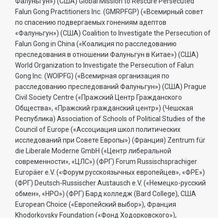
Фалуньгун») (США) Global Mission to Rescure Persecuted
Falun Gong Practitioners Inc. (GMRPFGP) («Всемирный совет
по спасению подвергаемых гонениям адептов
«Фалуньгун») (США) Coalition to Investigate the Persecution of
Falun Gong in China («Коалиция по расследованию
преследования в отношении Фалуньгун в Китае») (США)
World Organization to Investigate the Persecution of Falun
Gong Inc. (WOIPFG) («Всемирная организация по
расследованию преследований Фалуньгун») (США) Prague
Civil Society Centre («Пражский Центр Гражданского
Общества», «Пражский гражданский центр») (Чешская
Республика) Association of Schools of Political Studies of the
Council of Europe («Ассоциация школ политических
исследований при Совете Европы») (Франция) Zentrum für
die Liberale Moderne GmbH («Центр либеральной
современности», «ЦЛС») (ФРГ) Forum Russischsprachiger
Europäer e.V. («Форум русскоязычных европейцев», «ФРЕ»)
(ФРГ) Deutsch-Russischer Austausch e.V. («Немецко-русский
обмен», «НРО») (ФРГ) Бард колледж (Bard College), США
European Choice («Европейский выбор»), Франция
Khodorkovsky Foundation («Фонд Ходорковского»),