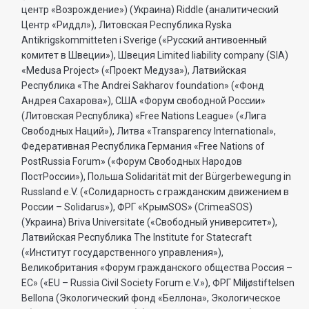
центр «Возрождение») (Украина) Riddle (аналитический
Центр «Риддл»), Литовская Республика Ryska
Antikrigskommitteten i Sverige («Русский антивоенный
комитет в Швеции»), Швеция Limited liability company (SIA)
«Medusa Project» («Проект Медуза»), Латвийская
Республика «The Andrei Sakharov foundation» («Фонд
Андрея Сахарова»), США «Форум свободной России»
(Литовская Республика) «Free Nations League» («Лига
Свободных Наций»), Литва «Transparеncy International»,
Федеративная Республика Германия «Free Nations of
PostRussia Forum» («Форум Свободных Народов
ПостРоссии»), Польша Solidarität mit der Bürgerbewegung in
Russland e.V. («Солидарность с гражданским движением в
России – Solidarus»), ФРГ «КрымSOS» (CrimeaSOS)
(Украина) Briva Universitate («Свободный университет»),
Латвийская Республика The Institute for Statecraft
(«Институт государственного управления»),
Великобритания «Форум гражданского общества Россия –
ЕС» («EU – Russia Civil Society Forum e.V.»), ФРГ Miljøstiftelsen
Bellona (Экологический фонд «Беллона», Экологическое