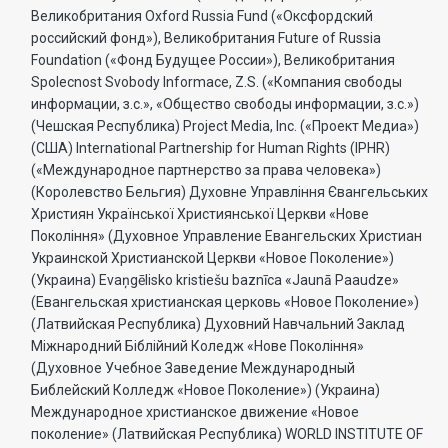
Великобритания Oxford Russia Fund («Оксфордский
российский фонд»), Великобритания Future of Russia
Foundation («Фонд Будущее России»), Великобритания
Spolecnost Svobody Informace, Z.S. («Компания свободы
информации, з.с.», «Общество свободы информации, з.с.»)
(Чешская Республика) Project Media, Inc. («Проект Медиа»)
(США) International Partnership for Human Rights (IPHR)
(«Международное партнерство за права человека»)
(Королевство Бельгия) Духовне Управлiння Євангельських
Християн Української Християнської Церкви «Нове
Поколiння» (Духовное Управление Евангельских Христиан
Украинской Христианской Церкви «Новое Поколение»)
(Украина) Evaņgēlisko kristiešu baznīca «Jaunā Paaudze»
(Евангельская христианская церковь «Новое Поколение»)
(Латвийская Республика) Духовний Навчальний Заклад
Міжнародний Біблійний Коледж «Нове Покоління»
(Духовное Учебное Заведение Международный
Библейский Колледж «Новое Поколение») (Украина)
Международное христианское движение «Новое
поколение» (Латвийская Республика) WORLD INSTITUTE OF