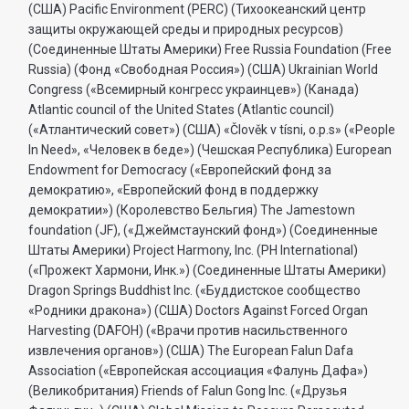
(США) Pacific Environment (PERC) (Тихоокеанский центр
защиты окружающей среды и природных ресурсов)
(Соединенные Штаты Америки) Free Russia Foundation (Free
Russia) (Фонд «Свободная Россия») (США) Ukrainian World
Congress («Всемирный конгресс украинцев») (Канада)
Atlantic council of the United States (Atlantic council)
(«Атлантический совет») (США) «Člověk v tísni, o.p.s» («People
In Need», «Человек в беде») (Чешская Республика) European
Endowment for Democracy («Европейский фонд за
демократию», «Европейский фонд в поддержку
демократии») (Королевство Бельгия) The Jamestown
foundation (JF), («Джеймстаунский фонд») (Соединенные
Штаты Америки) Project Harmony, Inc. (PH International)
(«Прожект Хармони, Инк.») (Соединенные Штаты Америки)
Dragon Springs Buddhist Inc. («Буддистское сообщество
«Родники дракона») (США) Doctors Against Forced Organ
Harvesting (DAFOH) («Врачи против насильственного
извлечения органов») (США) The European Falun Dafa
Association («Европейская ассоциация «Фалунь Дафа»)
(Великобритания) Friends of Falun Gong Inc. («Друзья