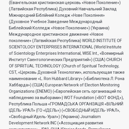
(Евангельская христианская церковь «Новое Поколение»)
(Латвийская Республика) Духовний Навчальний Заклад
Міжнародний Біблійний Коледж «Нове Покоління»
(Духовное Учебное Заведение Международный
Библейский Колледж «Новое Поколение») (Украина)
Международное христианское движение «Новое
поколение» (Латвийская Республика) WORLD INSTITUTE OF
SCIENTOLOGY ENTERPRISES INTERNATIONAL (World Institute
of Scientology Enterprises International, WISE Int., «Всемирный
Институт Саентологических Предприятий») (США) CHURCH
OF SPIRITUAL TECHNOLOGY (Church of Spiritual Technology,
CST, «Церковь Духовной Технологии», использующая также
наименование «L. Ron Hubbard Library» («Библиотека Л. Рона
Хаббарда») (США) European Network of Election Monitoring
Organizations (ENEMO) («Европейская сеть организаций по
наблюдению за выборами») WOT Foundation («ВОТ ФОНД»),
Республика Польша «ГРОМАДСЬКА ОРГАНI3АЦIЯ «ВIЛЬНИЙ
IДЕЛЬ-УРАЛ» (ГО «IДЕЛЬ») («СВОБОДНЫЙ ИДЕЛЬ-УРАЛ»,
«Свободный Идель-Урал») (Украина) Journalism
Development Network INC («Ассоциация развития