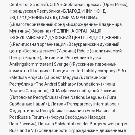
Center for Scholars), США «Свободная пресса» (Open Press),
Французская Республика «БЛАГОДIЙНИЙ ФОНД
«ВIДРОДЖЕННЯ» ВОЛОДИМИРА МУНТЯНА»
(«Благотворительный фонд «Возрождение» Владимира
Мунтяна») (Украина) «РЕЛIГIЙНА ОРГАНIЗАЦIЯ
«ВСЕУКРАIНСЬКИЙ ДУХОВНИЙ ЦЕНТР «ВIДРОДЖЕННЯ»
(«Религиозная организация «Всеукраинский духовный
центр «Возрождение») (Украина) Riddle (аналитический
Центр «Риддл»), Литовская Республика Ryska
Antikrigskommitteten i Sverige («Русский антивоенный
комитет в Швеции»), Швеция Limited liability company (SIA)
«Medusa Project» («Проект Медуза»), Латвийская
Республика «The Andrei Sakharov foundation» («Фонд
Андрея Сахарова»), США «Форум свободной России»
(Литовская Республика) «Free Nations League» («Лига
Свободных Наций»), Литва «Transparеncy International»,
Федеративная Республика Германия «Free Nations of
PostRussia Forum» («Форум Свободных Народов
ПостРоссии»), Польша Solidarität mit der Bürgerbewegung in
Russland e.V. («Солидарность с гражданским движением в