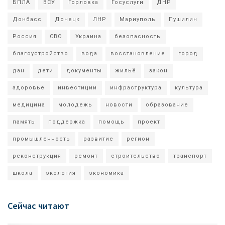
БПЛА
ВСУ
Горловка
Госуслуги
ДНР
Донбасс
Донецк
ЛНР
Мариуполь
Пушилин
Россия
СВО
Украина
безопасность
благоустройство
вода
восстановление
город
дан
дети
документы
жильё
закон
здоровье
инвестиции
инфраструктура
культура
медицина
молодежь
новости
образование
память
поддержка
помощь
проект
промышленность
развитие
регион
реконструкция
ремонт
строительство
транспорт
школа
экология
экономика
Сейчас читают