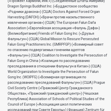
(«Прожект Хармони, Инк.») (Соединенные Штаты Америки)
Dragon Springs Buddhist Inc. («Буддистское сообщество
«Родники дракона») (США) Doctors Against Forced Organ
Harvesting (DAFOH) («Врачи против насильственного
извлечения органов») (США) The European Falun Dafa
Association («Европейская ассоциация «Фалунь Дафа»)
(Великобритания) Friends of Falun Gong Inc. («Друзья
Фалуньгун») (США) Global Mission to Rescure Persecuted
Falun Gong Practitioners Inc. (GMRPFGP) («Всемирный совет
по спасению подвергаемых гонениям адептов
«Фалуньгун») (США) Coalition to Investigate the Persecution of
Falun Gong in China («Коалиция по расследованию
преследования в отношении Фалуньгун в Китае») (США)
World Organization to Investigate the Persecution of Falun
Gong Inc. (WOIPFG) («Всемирная организация по
расследованию преследований Фалуньгун») (США) Prague
Civil Society Centre («Пражский Центр Гражданского
Общества», «Пражский гражданский центр») (Чешская
Республика) Association of Schools of Political Studies of the
Council of Europe («Ассоциация школ политических
исследований при Совете Европы») (Франция) Zentrum für