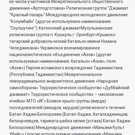
из числа участников Межрегионального общественного
движения «Артподготовка» Религиозная группа “Джамаат
“Красный пахарь” Международное молодежное движение
"Колумбайн" (другое используемое наименование
"Скулшутинг") Хатлонский джамаатМусульманская
религиозная группа п. Кушкуль г. Оренбург«Крымско-
татарский добровольческий батальон имени Номана
Челеджихана» Украинское военизированное
националистическое объединение «Азов» (другие
используемые наименования: батальон «Азов», полк
«Азов») Партия исламского возрождения Таджикистана
(Республика Таджикистан) Межрегиональное
леворадикальное анархистское движение «Народная
самооборона» Террористическое сообщество «Дуббайский
джамаат» Террористическое сообщество – «московская
ячейка» МТО «ИГ» Боевое крыло группы (вирда)
последователей (мюидов, мурдов) религиозного течения
Батал-Хаджи Белхороева (Батал-Хаджи, баталхаджинцев,
белхороевцев, тариката шейха овлия (устаза) Батал-Хаджи
Белхороева) Международное движение «Маньяки Культ
Убийц» (другие используемые наименования «Маньяки