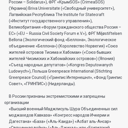
России – Solidarus»), ФРГ «КрымSOS» (CrimeaSOS)
(Украина) Briva Universitate («Свободный университет»),
Латвийская Республика The Institute for Statecraft
(«Институт государственного управления»),
Великобритания «Форум гражданского общества Россия –
ЕС» («EU – Russia Civil Society Forum e.V.»), ФРГ Miljøstiftelsen
Bellona (Экологический фонд «Беллона», Экологическое
объединение «Беллона») (Королевство Норвегия) «Союз
жителей островов Тисима и Хабомаи» («Союз бывших
жителей Чисимских и Хабомайских островов») (Япония)
«Съезд народных депутатов» («Kongres Deputowanych
Ludowych»), Польша Greenpeace International (Stichting
Greenpeace Council) («Гринпис Интернешнл», «Фонд Гринпис
Совет», «ГРИНПИС») (Нидерланды).
В России признаны экстремистскими и запрещены
организации
«Высший военный Маджлисуль Шура Объединенных сил
моджахедов Кавказа» «Конгресс народов Ичкерии и
Дагестана» «База» («Аль-Каида») «Асбат аль-Ансар»
«Священная война» («Аль-Джихад» или «Египетский