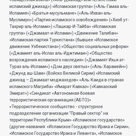
исламский джихад») «Исламская группа» («Аль-Гамаа аль-
Исламия») «Братья-мусульмане» («Аль-Ихван аль-
Муслимун») «Партия исламского освобождения» («Хизб ут-
Тахрир аль-Ислами») «Лашкар-И-Тайба» «Исламская
группа» («Джамаат-и-Ислами») «Движение Талибан»
«Исламская партия Туркестана» (бывшее «Исламское
движение Узбекистана») «Общество социальных реформ»
(«Джамият аль-Ислах аль-Иджтимаи») «Общество
возрождения исламского наследия» («Джамият Ихья ат-
Тураз аль-Ислами») «Дом двух святых» («Аль-Харамейн»)
«Джунд аш-Шам» (Войско Великой Сирии) «Исламский
джихад – Джамаат моджахедов» «Аль-Каида в странах
исламского Магриба» «Имарат Кавказ» («Кавказский
Эмират») «Синдикат «Автономная боевая
террористическая организация (АБТО)»
«Террористическое сообщество - структурное
подразделение организации "Правый сектор" на
территории Республики Крым» «Исламское государство»
(другие названия: «Исламское Государство Ирака и Сирии»,
«Исламское Государство Ирака и Леванта», «Исламское