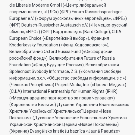
die Liberale Moderne GmbH («Центр либеральной
современности», «ЦЛС») (ФРГ) Forum Russischsprachiger
Europäer e.V. («Форум русскоязычных европейцев», «ФРЕ»)
(ФРГ) Deutsch-Russischer Austausch e.V. («Немецко-русский
обмен», «НРО») (ФРГ) Бард колледж (Bard College), США
European Choice («Европейский выбор»), Франция
Khodorkovsky Foundation («Фонд Ходорковского»),
Великобритания Oxford Russia Fund («Оксфордский
российский фонд»), Великобритания Future of Russia
Foundation («Фонд Будущее России»), Великобритания
Spolecnost Svobody Informace, Z.S. («Компания свободы
информации, з.с.», «Общество свободы информации, з.с.»)
(Чешская Республика) Project Media, Inc. («Проект Медиа»)
(США) International Partnership for Human Rights (IPHR)
(«Международное партнерство за права человека»)
(Королевство Бельгия) Духовне Управлiння Євангельських
Християн Української Християнської Церкви «Нове
Поколiння» (Духовное Управление Евангельских Христиан
Украинской Христианской Церкви «Новое Поколение»)
(Украина) Evaņgēlisko kristiešu baznīca «Jaunā Paaudze»