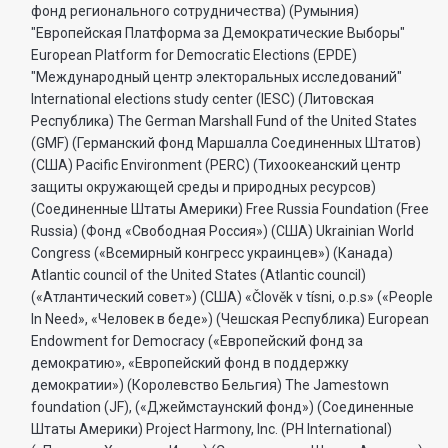
фонд регионального сотрудничества) (Румыния)
"Европейская Платформа за Демократические Выборы"
European Platform for Democratic Elections (EPDE)
"Международный центр электоральных исследований"
International elections study center (IESC) (Литовская
Республика) The German Marshall Fund of the United States
(GMF) (Германский фонд Маршалла Соединенных Штатов)
(США) Pacific Environment (PERC) (Тихоокеанский центр
защиты окружающей среды и природных ресурсов)
(Соединенные Штаты Америки) Free Russia Foundation (Free
Russia) (Фонд «Свободная Россия») (США) Ukrainian World
Congress («Всемирный конгресс украинцев») (Канада)
Atlantic council of the United States (Atlantic council)
(«Атлантический совет») (США) «Člověk v tísni, o.p.s» («People
In Need», «Человек в беде») (Чешская Республика) European
Endowment for Democracy («Европейский фонд за
демократию», «Европейский фонд в поддержку
демократии») (Королевство Бельгия) The Jamestown
foundation (JF), («Джеймстаунский фонд») (Соединенные
Штаты Америки) Project Harmony, Inc. (PH International)