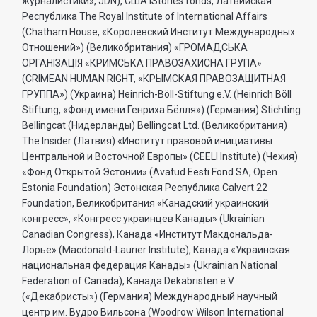
журналистики», JDN), США IStories fonds, Латвийская
Республика The Royal Institute of International Affairs
(Chatham House, «Королевский Институт Международных
Отношений») (Великобритания) «ГРОМАДСЬКА
ОРГАНIЗАЦIЯ «КРИМСЬКА ПРАВОЗАХИСНА ГРУПА»
(CRIMEAN HUMAN RIGHT, «КРЫМСКАЯ ПРАВОЗАЩИТНАЯ
ГРУППА») (Украина) Heinrich-Böll-Stiftung e.V. (Heinrich Böll
Stiftung, «Фонд имени Генриха Бёлля») (Германия) Stichting
Bellingcat (Нидерланды) Bellingcat Ltd. (Великобритания)
The Insider (Латвия) «Институт правовой инициативы
Центральной и Восточной Европы» (CEELI Institute) (Чехия)
«Фонд Открытой Эстонии» (Avatud Eesti Fond SA, Open
Estonia Foundation) Эстонская Республика Calvert 22
Foundation, Великобритания «Канадский украинский
конгресс», «Конгресс украинцев Канады» (Ukrainian
Canadian Congress), Канада «Институт Макдональда-
Лорье» (Macdonald-Laurier Institute), Канада «Украинская
национальная федерация Канады» (Ukrainian National
Federation of Canada), Канада Dekabristen e.V.
(«Декабристы») (Германия) Международный научный
центр им. Вудро Вильсона (Woodrow Wilson International