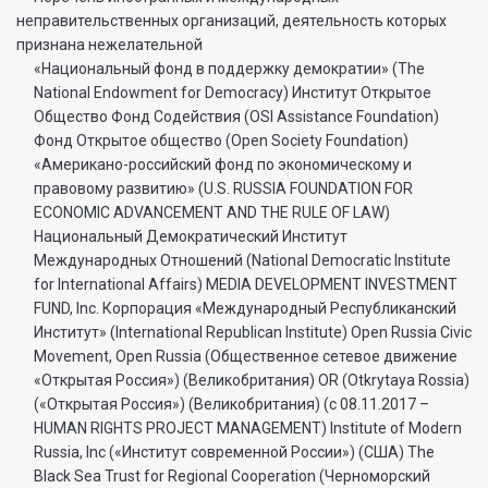
неправительственных организаций, деятельность которых
признана нежелательной
«Национальный фонд в поддержку демократии» (The
National Endowment for Democracy) Институт Открытое
Общество Фонд Содействия (OSI Assistance Foundation)
Фонд Открытое общество (Open Society Foundation)
«Американо-российский фонд по экономическому и
правовому развитию» (U.S. RUSSIA FOUNDATION FOR
ECONOMIC ADVANCEMENT AND THE RULE OF LAW)
Национальный Демократический Институт
Международных Отношений (National Democratic Institute
for International Affairs) MEDIA DEVELOPMENT INVESTMENT
FUND, Inc. Корпорация «Международный Республиканский
Институт» (International Republican Institute) Open Russia Civic
Movement, Open Russia (Общественное сетевое движение
«Открытая Россия») (Великобритания) OR (Otkrytaya Rossia)
(«Открытая Россия») (Великобритания) (с 08.11.2017 –
HUMAN RIGHTS PROJECT MANAGEMENT) Institute of Modern
Russia, Inc («Институт современной России») (США) The
Black Sea Trust for Regional Cooperation (Черноморский