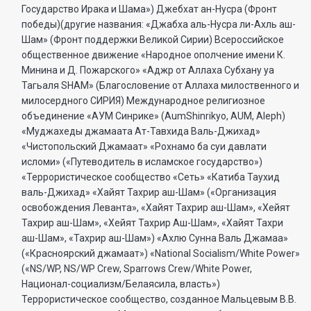
Государство Ирака и Шама») Джебхат ан-Нусра (Фронт
победы)(другие названия: «Джабха аль-Нусра ли-Ахль аш-
Шам» (Фронт поддержки Великой Сирии) Всероссийское
общественное движение «Народное ополчение имени К.
Минина и Д. Пожарского» «Аджр от Аллаха Субхану уа
Тагьаля SHAM» (Благословение от Аллаха милоственного и
милосердного СИРИЯ) Международное религиозное
объединение «АУМ Синрике» (AumShinrikyo, AUM, Aleph)
«Муджахеды джамаата Ат-Тавхида Валь-Джихад»
«Чистопольский Джамаат» «Рохнамо ба суи давлати
исломи» («Путеводитель в исламское государство»)
«Террористическое сообщество «Сеть» «Катиба Таухид
валь-Джихад» «Хайят Тахрир аш-Шам» («Организация
освобождения Леванта», «Хайят Тахрир аш-Шам», «Хейят
Тахрир аш-Шам», «Хейят Тахрир Аш-Шам», «Хайят Тахри
аш-Шам», «Тахрир аш-Шам») «Ахлю Сунна Валь Джамаа»
(«Красноярский джамаат») «National Socialism/White Power»
(«NS/WP, NS/WP Crew, Sparrows Crew/White Power,
Национал-социализм/Белаясила, власть»)
Террористическое сообщество, созданное Мальцевым В.В.