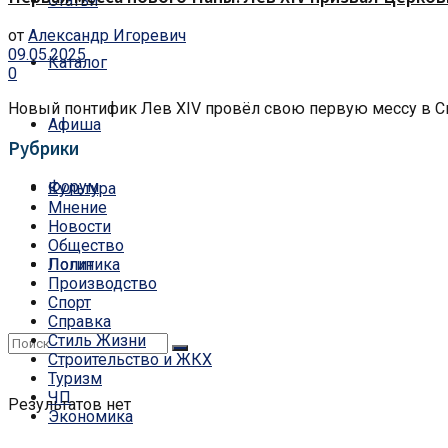
Статьи
от
Александр Игоревич
09.05.2025
Каталог
0
Новый понтифик Лев XIV провёл свою первую мессу в Си
Афиша
Рубрики
Форум
Культура
Мнение
Новости
Общество
Политика
Логин
Производство
Спорт
Справка
Стиль Жизни
Строительство и ЖКХ
Туризм
ЧП
Результатов нет
Экономика