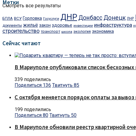
Метки
Смотреть все результаты
ДНР
Донбасс
Донецк
Горловка
БПЛА
ВСУ
Госуслуги
ЛНР
инфраструктура
жильё
закон
здоровье
документы
инвестиции
к
строительство
экономика
транспорт
экология
школа
Сейчас читают
В Мариуполе опубликовали список бесхозных 
339 поделились
Поделиться
136
Твитнуть
85
С октября меняется порядок оплаты за вывоз 
199 поделились
Поделиться
80
Твитнуть
50
В Мариуполе обновили реестр квартирной оч