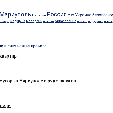
Мариуполь
Россия
Украина
безопасно
Пушилин
СВО
образование
медицина
молодежь
ультура
новости
память
поддержка
помощ
квартир
мусора в Мариуполе и ряде округов
ереди