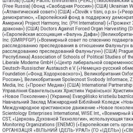
Штатов) (США) Pacific Environment (PERC) (Тихоокеанск
(Free Russia) (Фонд «Свободная Россия») (США) Ukrainian Wor
(«Атлантический совет») (США) «Člověk v tísni, o.p.s» («
демократию», «Европейский фонд в поддержку демократи
Америки) Project Harmony, Inc. (PH International) («Прож
дракона») (США) Doctors Against Forced Organ Harvesting 
(«Европейская ассоциация «Фалунь Дафа») (Великобритания) 
Inc. (GMRPFGP) («Всемирный совет по спасению подвергаемы
расследованию преследования в отношении Фалуньгун в Кита
расследованию преследований Фалуньгун») (США) Prague 
Республика) Association of Schools of Political Studies o
Liberale Moderne GmbH («Центр либеральной современност
Deutsch-Russischer Austausch e.V. («Немецко-русский обм
Foundation («Фонд Ходорковского»), Великобритания Oxfor
России»), Великобритания Spolecnost Svobody Informace, 
Media, Inc. («Проект Медиа») (США) International Partner
Управлiння Євангельських Християн Української Христи
«Новое Поколение») (Украина) Evaņgēlisko kristiešu baz
Навчальний Заклад Міжнародний Біблійний Коледж «Нов
Международное христианское движение «Новое поколение
Scientology Enterprises International, WISE Int., «Всемир
CST, «Церковь Духовной Технологии», использующая также 
Monitoring Organizations (ENEMO) («Европейская сеть 
ОРГАНI3АЦIЯ «ВIЛЬНИЙ IДЕЛЬ-УРАЛ» (ГО «IДЕЛЬ») («СВО