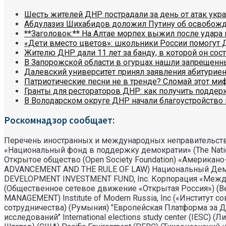
Шесть жителей ДНР пострадали за день от атак укр
Абдулазиз Шихабидов доложил Путину об освобож
**Заголовок:** На Алтае морпех выжил после удара 
«Дети вместо цветов»: школьники России помогут 
Жителю ДНР дали 11 лет за банду, в которой он сост
В Запорожской области в огурцах нашли запрещенн
Далевский университет принял заявления абитуриен
Патриотические песни не в тренде? Сломай этот ми
Гранты для рестораторов ДНР: как получить поддер
В Володарском округе ДНР начали благоустройство 
Роскомнадзор сообщает:
Перечень иностранных и международных неправительств
«Национальный фонд в поддержку демократии» (The Natio
Открытое общество (Open Society Foundation) «Америка
ADVANCEMENT AND THE RULE OF LAW) Национальный Демократ
DEVELOPMENT INVESTMENT FUND, Inc. Корпорация «Междунаро
(Общественное сетевое движение «Открытая Россия») (Вел
MANAGEMENT) Institute of Modern Russia, Inc («Институт с
сотрудничества) (Румыния) "Европейская Платформа за Д
исследований" International elections study center (IESC)