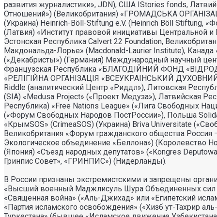
развития журналистики», JDN), США IStories fonds, Латвий
Отношений») (Великобритания) «ГРОМАДСЬКА ОРГАНI
(Украина) Heinrich-Böll-Stiftung e.V. (Heinrich Böll Stiftun
(Латвия) «Институт правовой инициативы Центральной и Вос
Эстонская Республика Calvert 22 Foundation, Великобрита
Макдональда-Лорье» (Macdonald-Laurier Institute), Канада 
(«Декабристы») (Германия) Международный научный центр и
Французская Республика «БЛАГОДIЙНИЙ ФОНД «ВIДРОД
«РЕЛIГIЙНА ОРГАНIЗАЦIЯ «ВСЕУКРАIНСЬКИЙ ДУХОВНИЙ Ц
Riddle (аналитический Центр «Риддл»), Литовская Республи
(SIA) «Medusa Project» («Проект Медуза»), Латвийская Ре
Республика) «Free Nations League» («Лига Свободных Наций
(«Форум Свободных Народов ПостРоссии»), Польша Solidari
«КрымSOS» (CrimeaSOS) (Украина) Briva Universitate («Своб
Великобритания «Форум гражданского общества Россия – ЕС»
Экологическое объединение «Беллона») (Королевство Но
(Япония) «Съезд народных депутатов» («Kongres Deputowany
Гринпис Совет», «ГРИНПИС») (Нидерланды).
В России признаны экстремистскими и запрещены орган
«Высший военный Маджлисуль Шура Объединенных сил мо
«Священная война» («Аль-Джихад» или «Египетский исла
«Партия исламского освобождения» («Хизб ут-Тахрир ал
Туркестана» (бывшее «Исламское движение Узбекистана