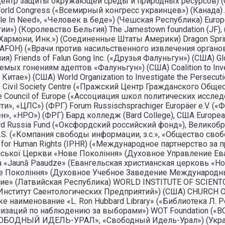
ий центр защиты окружающей среды и природных ресурсов) 
ld Congress («Всемирный конгресс украинцев») (Канада) Atlant
People In Need», «Человек в беде») (Чешская Республика) Eu
и») (Королевство Бельгия) The Jamestown foundation (JF
ект Хармони, Инк.») (Соединенные Штаты Америки) Dragon Spr
(DAFOH) («Врачи против насильственного извлечения органов»
Friends of Falun Gong Inc. («Друзья Фалуньгун») (США) Glob
х гонениям адептов «Фалуньгун») (США) Coalition to Investi
е») (США) World Organization to Investigate the Persecutio
Civil Society Centre («Пражский Центр Гражданского Обще
f the Council of Europe («Ассоциация школ политических иссл
и», «ЦЛС») (ФРГ) Forum Russischsprachiger Europäer e.V. 
ен», «НРО») (ФРГ) Бард колледж (Bard College), США Europe
d Russia Fund («Оксфордский российский фонд»), Великобри
Z.S. («Компания свободы информации, з.с.», «Общество своб
ship for Human Rights (IPHR) («Международное партнерство з
янської Церкви «Нове Поколiння» (Духовное Управление Е
nīca «Jaunā Paaudze» (Евангельская христианская церковь 
е Покоління» (Духовное Учебное Заведение Международн
» (Латвийская Республика) WORLD INSTITUTE OF SCIENTOL
ный Институт Саентологических Предприятий») (США) CHURCH O
наименование «L. Ron Hubbard Library» («Библиотека Л. Рон
организаций по наблюдению за выборами») WOT Foundation
БОДНЫЙ ИДЕЛЬ-УРАЛ», «Свободный Идель-Урал») (Украина