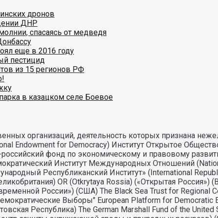
аинских дронов
дении ДНР
молнии, спасаясь от медведя
Донбассу
оял еще в 2016 году
ый пестицид
тов из 15 регионов РФ
ф!
жку
парка в казацком селе Боевое
енных организаций, деятельность которых признана неже
nal Endowment for Democracy) Институт Открытое Общество
но-российский фонд по экономическому и правовому разви
ический Институт Международных Отношений (National Demo
дный Республиканский Институт» (International Republican
икобритания) OR (Otkrytaya Rossia) («Открытая Россия») 
овременной России») (США) The Black Sea Trust for Regiona
емократические Выборы" European Platform for Democratic
 (Литовская Республика) The German Marshall Fund of the Un