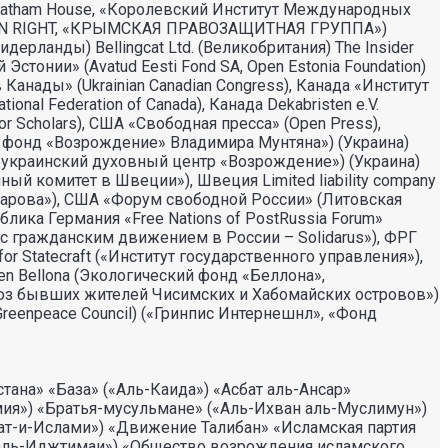
rs (Chatham House, «Королевский Институт Международных
AN RIGHT, «КРЫМСКАЯ ПРАВОЗАЩИТНАЯ ГРУППА»)
 (Нидерланды) Bellingcat Ltd. (Великобритания) The Insider
стонии» (Avatud Eesti Fond SA, Open Estonia Foundation)
Канады» (Ukrainian Canadian Congress), Канада «Институт
nal Federation of Canada), Канада Dekabristen e.V.
r Scholars), США «Свободная пресса» (Open Press),
нд «Возрождение» Владимира Мунтяна») (Украина)
раинский духовный центр «Возрождение») (Украина)
ный комитет в Швеции»), Швеция Limited liability company
Сахарова»), США «Форум свободной России» (Литовская
ублика Германия «Free Nations of PostRussia Forum»
ь с гражданским движением в России – Solidarus»), ФРГ
or Statecraft («Институт государственного управления»),
lsen Bellona (Экологический фонд «Беллона»,
юз бывших жителей Чисимских и Хабомайских островов»)
 Greenpeace Council) («Гринпис Интернешнл», «Фонд
на» «База» («Аль-Каида») «Асбат аль-Ансар»
мия») «Братья-мусульмане» («Аль-Ихван аль-Муслимун»)
ат-и-Ислами») «Движение Талибан» «Исламская партия
аль-Иджтимаи») «Общество возрождения исламского