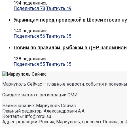
194 поделились
Поделиться
78
Твитнуть
49
Украинцам перед проверкой в Шереметьево ну
140 поделились
Поделиться
56
Твитнуть
35
Ловим по правилам: рыбакам в ДНР напомнили
138 поделились
Поделиться
55
Твитнуть
35
Мариуполь Сейчас – главные новости, события и полезные
Свидетельство о регистрации СМИ.
Наименование: Мариуполь Сейчас
Главный редактор: Александрович А.А.
Контакты: info@mrpl.su
Адрес редакции: Россия, Мариуполь, проспект Ленина, д. 