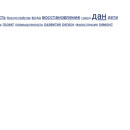
дан
восстановление
сть
дети
вода
город
благоустройство
ремонт
развитие
регион
проект
ь
промышленность
реконструкция