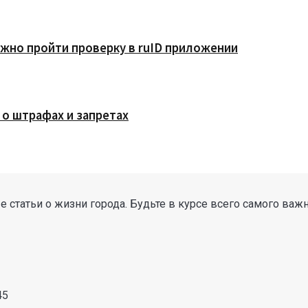
жно пройти проверку в ruID приложении
 о штрафах и запретах
 статьи о жизни города. Будьте в курсе всего самого важ
45