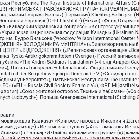
ская Республика The Royal Institute of International Affai
ЗАЦIЯ «КРИМСЬКА ПРАВОЗАХИСНА ГРУПА» (CRIMEAN HUM
g, «Фонд имени Генриха Бёлля») (Германия) Stichting Bellingcat
точной Европы» (CEELI Institute) (Чехия) «Фонд Открытой Э
ния «Канадский украинский конгресс», «Конгресс украинцев 
«Украинская национальная федерация Канады» (Ukrainian Natio
м. Вудро Вильсона (Woodrow Wilson International Center fo
ЖЕННЯ» ВОЛОДИМИРА МУНТЯНА» («Благотворительный фо
ЕНТР «ВIДРОДЖЕННЯ» («Религиозная организация «Всеук
ка Ryska Antikrigskommitteten i Sverige («Русский антивоен
спублика «The Andrei Sakharov foundation» («Фонд Андрея 
»), Литва «Transparеncy International», Федеративная Респ
tät mit der Bürgerbewegung in Russland e.V. («Солидарност
одный университет»), Латвийская Республика The Institute f
 («EU – Russia Civil Society Forum e.V.»), ФРГ Miljøstifte
рвегия) «Союз жителей островов Тисима и Хабомаи» («Со
ch Ludowych»), Польша Greenpeace International (Stichting
изации
джахедов Кавказа» «Конгресс народов Ичкерии и Дагеста
мский джихад») «Исламская группа» («Аль-Гамаа аль-Исла
ь-Ислами») «Лашкар-И-Тайба» «Исламская группа» («Джама
») «Общество социальных реформ» («Джамият аль-Ислах 