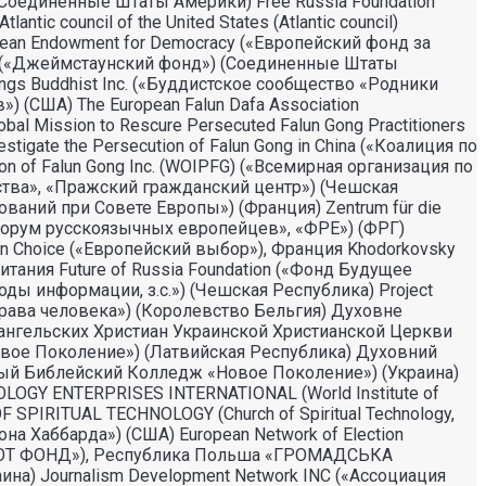
(Соединенные Штаты Америки) Free Russia Foundation
ic council of the United States (Atlantic council)
ropean Endowment for Democracy («Европейский фонд за
), («Джеймстаунский фонд») (Соединенные Штаты
ings Buddhist Inc. («Буддистское сообщество «Родники
) (США) The European Falun Dafa Association
al Mission to Rescure Persecuted Falun Gong Practitioners
gate the Persecution of Falun Gong in China («Коалиция по
n of Falun Gong Inc. (WOIPFG) («Всемирная организация по
ства», «Пражский гражданский центр») (Чешская
едований при Совете Европы») (Франция) Zentrum für die
(«Форум русскоязычных европейцев», «ФРЕ») (ФРГ)
an Choice («Европейский выбор»), Франция Khodorkovsky
тания Future of Russia Foundation («Фонд Будущее
оды информации, з.с.») (Чешская Республика) Project
а права человека») (Королевство Бельгия) Духовне
вангельских Христиан Украинской Христианской Церкви
«Новое Поколение») (Латвийская Республика) Духовний
ый Библейский Колледж «Новое Поколение») (Украина)
OGY ENTERPRISES INTERNATIONAL (World Institute of
F SPIRITUAL TECHNOLOGY (Church of Spiritual Technology,
а Хаббарда») (США) European Network of Election
 («ВОТ ФОНД»), Республика Польша «ГРОМАДСЬКА
) Journalism Development Network INC («Ассоциация