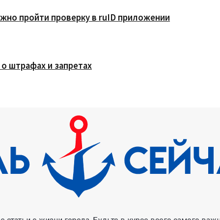
жно пройти проверку в ruID приложении
 о штрафах и запретах