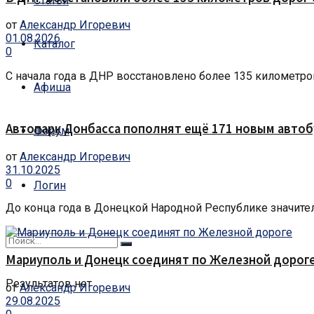
Статьи
от
Александр Игоревич
01.08.2026
Каталог
0
С начала года в ДНР восстановлено более 135 километров
Афиша
Автопарк Донбасса пополнят ещё 171 новым авто
Форум
от
Александр Игоревич
31.10.2025
0
Логин
До конца года в Донецкой Народной Республике значитель
Мариуполь и Донецк соединят по Железной дорог
Результатов нет
от
Александр Игоревич
29.08.2025