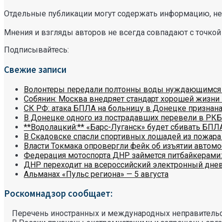
Отдельные публикации могут содержать информацию, не 
Мнения и взгляды авторов не всегда совпадают с точкой
Подписывайтесь:
Свежие записи
Волонтеры передали полтонны воды нуждающимся
Собянин: Москва внедряет стандарт хорошей жизни
СК РФ: атака БПЛА на больницу в Донецке признана
В Донецке одного из пострадавших перевели в РКБ
**Водолацкий:** «Барс-Луганск» будет сбивать БПЛ
В Скадовске спасли спортивных лошадей из пожара
Власти Токмака опровергли фейк об изъятии автом
Федерация мотоспорта ДНР займется питбайкерами:
ДНР переходит на всероссийский электронный дне
Альманах «Пульс региона» — 5 августа
Роскомнадзор сообщает:
Перечень иностранных и международных неправительс