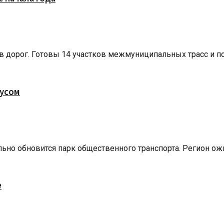
 дорог. Готовы 14 участков межмуниципальных трасс и поч
бусом
но обновится парк общественного транспорта. Регион ожида
е