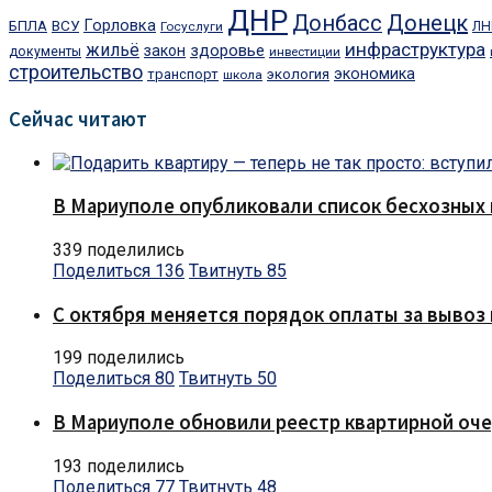
ДНР
Донецк
Донбасс
ВСУ
Горловка
БПЛА
Госуслуги
ЛН
инфраструктура
жильё
здоровье
закон
документы
инвестиции
строительство
экономика
транспорт
экология
школа
Сейчас читают
В Мариуполе опубликовали список бесхозных 
339 поделились
Поделиться
136
Твитнуть
85
С октября меняется порядок оплаты за вывоз 
199 поделились
Поделиться
80
Твитнуть
50
В Мариуполе обновили реестр квартирной оч
193 поделились
Поделиться
77
Твитнуть
48