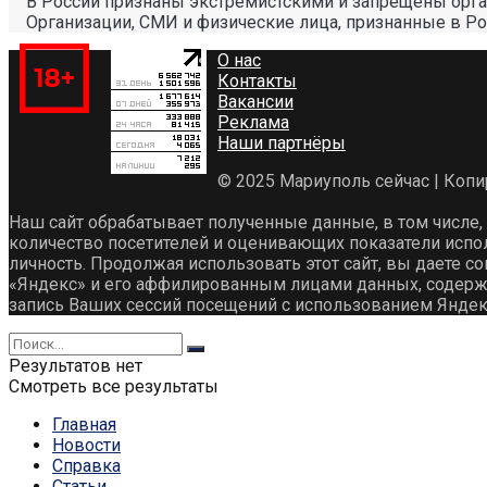
В России признаны экстремистскими и запрещены орг
Организации, СМИ и физические лица, признанные в Р
О нас
Контакты
Вакансии
Реклама
Наши партнёры
© 2025 Мариуполь сейчас | Коп
Наш сайт обрабатывает полученные данные, в том числе,
количество посетителей и оценивающих показатели испо
личность. Продолжая использовать этот сайт, вы даете со
«Яндекс» и его аффилированным лицами данных, содержащ
запись Ваших сессий посещений с использованием Яндек
Результатов нет
Смотреть все результаты
Главная
Новости
Справка
Статьи