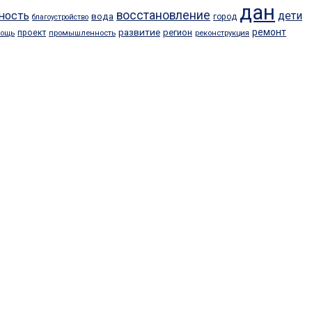
дан
восстановление
ность
дети
вода
город
благоустройство
развитие
ремонт
регион
проект
промышленность
мощь
реконструкция