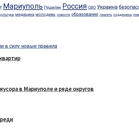
Мариуполь
Россия
Украина
безопас
Пушилин
СВО
Р
образование
медицина
молодежь
культура
память
новости
поддержка
по
квартир
мусора в Мариуполе и ряде округов
ереди