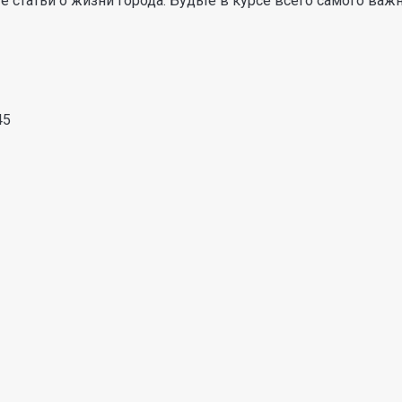
 статьи о жизни города. Будьте в курсе всего самого важ
45